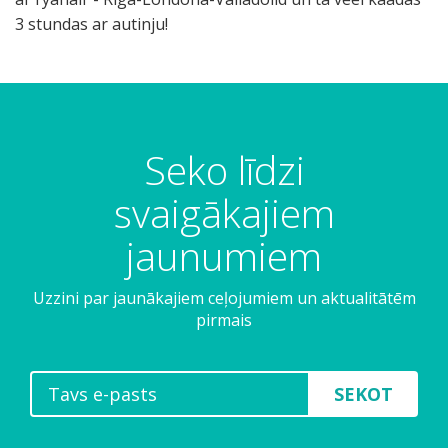
3 stundas ar autinju!
Seko līdzi
svaigākajiem
jaunumiem
Uzzini par jaunākajiem ceļojumiem un aktualitātēm
pirmais
SEKOT