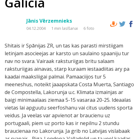
Galicia
Jānis Vērzemnieks
04.12.2004
1 min lasīšanai
6 foto
Shitais ir Spānijas ZR, un tas kas parasti mirstiigam
letinjam asocieejas ar karsto un saulaino spaaniju tur
nav no svara. Vairaak raksturiigas britu salaam
raksturiigas ainavas, starp kuraam iestaadiitas ary pa
kaadai maaksliigai palmai. Pamaaciijos tur 5
meeneshus, noteikt jaaapskata Costa Muerta, Santiago
de Compostella, Lakorunja u.c. Klimata izmainjas ar
baigi minimaalaas ziemaa 5-15 vasaraa 20-25. Ideaalas
vietas lai apguutu seerfoshanu vai citus uudens sporta
veidus. Ja veelas var apvienot ar braucienu uz
portugaali, piem uz porto kas ir nepilnu 2 stundu
braucienaa no Lakorunja. Ja grib no Latvijas vislabaak
ar ryanair - Riga-Londona-Valladolid un ta veel kaadas