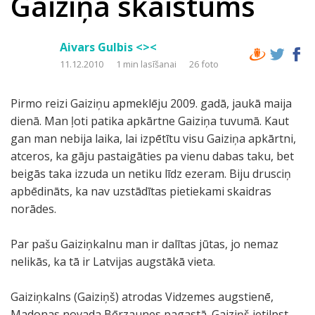
Gaiziņa skaistums
Aivars Gulbis <><
11.12.2010
1 min lasīšanai
26 foto
Pirmo reizi Gaiziņu apmeklēju 2009. gadā, jaukā maija
dienā. Man ļoti patika apkārtne Gaiziņa tuvumā. Kaut
gan man nebija laika, lai izpētītu visu Gaiziņa apkārtni,
atceros, ka gāju pastaigāties pa vienu dabas taku, bet
beigās taka izzuda un netiku līdz ezeram. Biju drusciņ
apbēdināts, ka nav uzstādītas pietiekami skaidras
norādes.
Par pašu Gaiziņkalnu man ir dalītas jūtas, jo nemaz
nelikās, ka tā ir Latvijas augstākā vieta.
Gaiziņkalns (Gaiziņš) atrodas Vidzemes augstienē,
Madonas novada Bērzaunes pagastā. Gaiziņš ietilpst