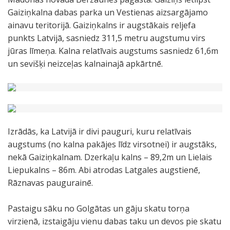
Gaiziņkalna dabas parka un Vestienas aizsargājamo
ainavu teritorijā. Gaiziņkalns ir augstākais reljefa
punkts Latvijā, sasniedz 311,5 metru augstumu virs
jūras līmeņa. Kalna relatīvais augstums sasniedz 61,6m
un sevišķi neizceļas kalnainajā apkārtnē.
Izrādās, ka Latvijā ir divi pauguri, kuru relatīvais
augstums (no kalna pakājes līdz virsotnei) ir augstāks,
nekā Gaiziņkalnam. Dzerkaļu kalns – 89,2m un Lielais
Liepukalns – 86m. Abi atrodas Latgales augstienē,
Rāznavas paugurainē.
Pastaigu sāku no Golgātas un gāju skatu torņa
virzienā, izstaigāju vienu dabas taku un devos pie skatu