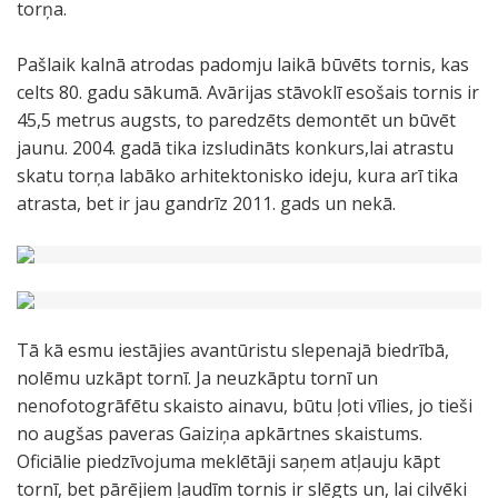
torņa.
Pašlaik kalnā atrodas padomju laikā būvēts tornis, kas
celts 80. gadu sākumā. Avārijas stāvoklī esošais tornis ir
45,5 metrus augsts, to paredzēts demontēt un būvēt
jaunu. 2004. gadā tika izsludināts konkurs,lai atrastu
skatu torņa labāko arhitektonisko ideju, kura arī tika
atrasta, bet ir jau gandrīz 2011. gads un nekā.
Tā kā esmu iestājies avantūristu slepenajā biedrībā,
nolēmu uzkāpt tornī. Ja neuzkāptu tornī un
nenofotogrāfētu skaisto ainavu, būtu ļoti vīlies, jo tieši
no augšas paveras Gaiziņa apkārtnes skaistums.
Oficiālie piedzīvojuma meklētāji saņem atļauju kāpt
tornī, bet pārējiem ļaudīm tornis ir slēgts un, lai cilvēki