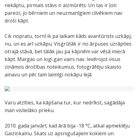
nekāptu, pirmais stāvs ir aizmūrēts. Un tas ir ļoti
pareizi, jo bērniem un neuzmanīgiem cilvēkiem nav
droši kāpt.
Cik nopratu, tornī ik pa laikam kāds avantūrists uzkāpj,
nu, un es arī uzkāpu. Visgrūtāk ir no ārpuses uzrāpties
otrajā stāvā, bet tālāk jau pa kāpnēm var vēsā mierā
kāpt. Margas un logi gan vairs nav. Ievērojot visus
zināmos drošības noteikumus, fotogrāfēju skaisto
ainavu un pēc tam laimīgi nokāpu lejā.
Varu atzīties, ka kāpšana tur, kur nedrīkst, sagādāja
man vislielāko prieku.
2010. gada janvārī, kad ārā bija -18 °C, atkal apmeklēju
Gaiziņkalnu. Skats uz apsnigušajiem kokiem un