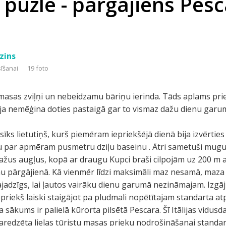
 puzle - pārgājiens Pes
zins
sīšanai
19 foto
asas zviļņi un nebeidzamu bāriņu ierinda. Tāds aplams priekš
s, ja nemēģina doties pastaigā gar to vismaz dažu dienu garu
sīks lietutiņš, kurš piemēram iepriekšējā dienā bija izvērtie
u par apmēram pusmetru dziļu baseinu . Ātri sametuši mu
ažus augļus, kopā ar draugu Kupci braši cilpojām uz 200 m at
ienu pārgājienā. Kā vienmēr līdzi maksimāli maz nesamā, maza
vajadzīgs, lai ļautos vairāku dienu garumā nezināmajam. Izgā
priekš laiski staigājot pa pludmali nopētītajam standarta a
sākums ir palielā kūrorta pilsētā Pescara. Šī Itālijas vidusda
 paredzēta lielas tūristu masas prieku nodrošināšanai standa