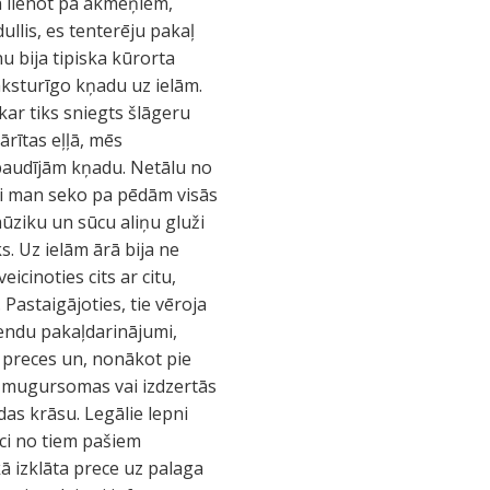
n lienot pa akmeņiem,
llis, es tenterēju pakaļ
u bija tipiska kūrorta
raksturīgo kņadu uz ielām.
ar tiks sniegts šlāgeru
ārītas eļļā, mēs
 baudījām kņadu. Netālu no
iņi man seko pa pēdām visās
 mūziku un sūcu aliņu gluži
ks. Uz ielām ārā bija ne
eicinoties cits ar citu,
 Pastaigājoties, tie vēroja
rendu pakaļdarinājumi,
ās preces un, nonākot pie
s mugursomas vai izdzertās
ādas krāsu. Legālie lepni
ci no tiem pašiem
kā izklāta prece uz palaga