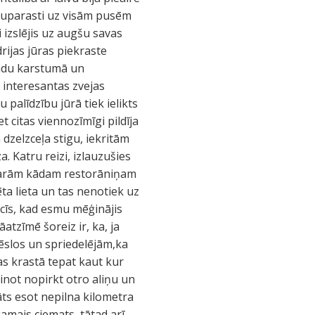
tlūzuparasti uz visām pusēm
 izslējis uz augšu savas
rijas jūras piekraste
grādu karstumā un
s interesantas zvejas
palīdzību jūrā tiek ielikts
t citas viennozīmīgi pildīja
 dzelzceļa stigu, iekritām
 Katru reizi, izlauzušies
 garām kādam restorāniņam
ēta lieta un tas nenotiek uz
acīs, kad esmu mēģinājis
āatzīmē šoreiz ir, ka, ja
rēslos un spriedelējām,ka
as krastā tepat kaut kur
inot nopirkt otro aliņu un
ts esot nepilna kilometra
kamais ciemats, tātad arī