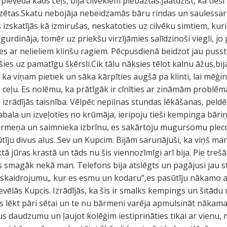
ieveda kāds ceļš, bija cilvēkiem piebāztas.Jāatdzīst, ka tieš
izētas.Skatu nebojāja nebeidzamās bāru rindas un saulessa
izskatījās kā izmirušas, neskatoties uz cilvēku simtiem, kuri
rdināja, tomēr uz priekšu virzījāmies salīdzinoši viegli, jo 
les ar nelieliem klinšu ragiem. Pēcpusdienā beidzot jau puss
es uz pamatīgu šķērsli.Cik tālu nāksies tēlot kalnu āžus,bi
ka viņam pietiek un sāka kārpīties augšā pa klinti, lai mēģi
 ceļu. Es nolēmu, ka prātīgāk ir cīnīties ar zināmām problē
rādījās taisnība. Vēlpēc nepilnas stundas lēkāšanas, peldē
gabala un izveļoties no krūmāja, ieripoju tieši kempinga bār
rmeņa un saimnieka izbrīnu, es sakārtoju mugursomu plecos 
īju divus alus. Sev un Kupcim. Bijām sarunājuši, ka viņš mani
ktā jūras krastā un tāds nu šis viennozīmīgi arī bija. Pie treš
is smagāk nekā man. Telefons bija atslēgts un pagājusi jau s
r skaidrojumu„ kur es esmu un kodaru”,es pasūtīju nākamo ali
vēlās Kupcis. Izrādījās, ka šis ir smalks kempings un šitād
es lēkt pāri sētai un te nu bārmeni varēja apmulsināt nākamai
s daudzumu un ļaujot kolēģim iestiprināties tikai ar vienu, 