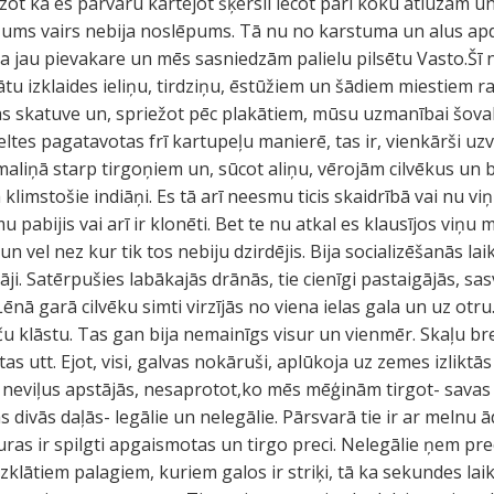
ot kā es pārvaru kartējot šķērsli lecot pāri koku atlūzām u
ums vairs nebija noslēpums. Tā nu no karstuma un alus apdu
a jau pievakare un mēs sasniedzām palielu pilsētu Vasto.Šī n
ātu izklaides ieliņu, tirdziņu, ēstūžiem un šādiem miestiem 
s skatuve un, spriežot pēc plakātiem, mūsu uzmanībai šovak
ltes pagatavotas frī kartupeļu manierē, tas ir, vienkārši uzv
 maliņā starp tirgoņiem un, sūcot aliņu, vērojām cilvēkus un
limstošie indiāņi. Es tā arī neesmu ticis skaidrībā vai nu v
u pabijis vai arī ir klonēti. Bet te nu atkal es klausījos viņu
n vel nez kur tik tos nebiju dzirdējis. Bija socializēšanās lai
otāji. Satērpušies labākajās drānās, tie cienīgi pastaigājās, sasv
ēnā garā cilvēku simti virzījās no viena ielas gala un uz otru.
eču klāstu. Tas gan bija nemainīgs visur un vienmēr. Skaļu b
stas utt. Ejot, visi, galvas nokāruši, aplūkoja uz zemes izlikt
 neviļus apstājās, nesaprotot,ko mēs mēģinām tirgot- sava
s divās daļās- legālie un nelegālie. Pārsvarā tie ir ar melnu 
as ir spilgti apgaismotas un tirgo preci. Nelegālie ņem pre
 izklātiem palagiem, kuriem galos ir striķi, tā ka sekundes lai