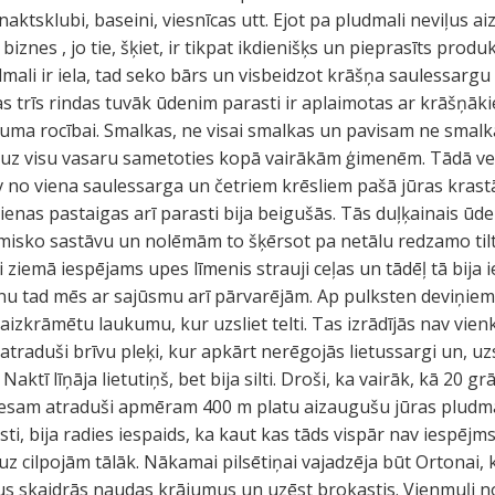
, naktsklubi, baseini, viesnīcas utt. Ejot pa pludmali neviļus 
biznes , jo tie, šķiet, ir tikpat ikdienišķs un pieprasīts prod
mali ir iela, tad seko bārs un visbeidzot krāšņa saulessargu u
 trīs rindas tuvāk ūdenim parasti ir aplaimotas ar krāšņāk
ījuma rocībai. Smalkas, ne visai smalkas un pavisam ne smalk
uz visu vasaru sametoties kopā vairākām ģimenēm. Tādā veid
 no viena saulessarga un četriem krēsliem pašā jūras krast
kdienas pastaigas arī parasti bija beigušās. Tās duļķainais ūd
īmisko sastāvu un nolēmām to šķērsot pa netālu redzamo tilt
ai ziemā iespējams upes līmenis strauji ceļas un tādēļ tā bij
nu tad mēs ar sajūsmu arī pārvarējām. Ap pulksten deviņie
izkrāmētu laukumu, kur uzsliet telti. Tas izrādījās nav vien
atraduši brīvu pleķi, kur apkārt nerēgojās lietussargi un, uz
Naktī līņāja lietutiņš, bet bija silti. Droši, ka vairāk, kā 20 grā
esam atraduši apmēram 400 m platu aizaugušu jūras pludmal
ti, bija radies iespaids, ka kaut kas tāds vispār nav iespējm
z cilpojām tālāk. Nākamai pilsētiņai vajadzēja būt Ortonai,
s skaidrās naudas krājumus un uzēst brokastis. Vienmuļi no