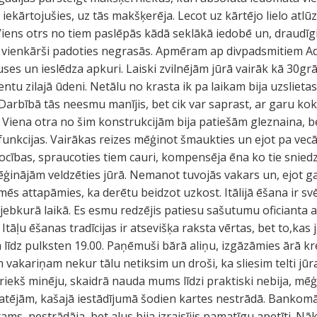
rti iekārtojušies, uz tās makšķerēja. Lecot uz kārtējo lielo a
 Viens otrs no tiem paslēpās kādā seklākā iedobē un, draudīgi
tā vienkārši padoties negrasās. Apmēram ap divpadsmitiem Ad
puses un ieslēdza apkuri. Laiski zvilnējām jūrā vairāk kā 30
ntu zilajā ūdeni. Netālu no krasta ik pa laikam bija uzslieta
arbībā tās neesmu manījis, bet cik var saprast, ar garu koku 
rā. Viena otra no šim konstrukcijām bija patiešām gleznaina, be
s funkcijas. Vairākas reizes mēģinot šmaukties un ejot pa vecā
ības, spraucoties tiem cauri, kompensēja ēna ko tie sniedza.
mēģinājām veldzēties jūrā. Nemanot tuvojās vakars un, ejot
 mēs attapāmies, ka derētu beidzot uzkost. Itālijā ēšana ir sv
 jebkurā laikā. Es esmu redzējis patiesu sašutumu oficianta 
tāļu ēšanas tradīcijas ir atsevišķa raksta vērtas, bet to,kas j
da līdz pulksten 19.00. Paņēmuši bārā aliņu, izgāzāmies ārā k
 vakariņam nekur tālu netiksim un droši, ka sliesim telti jūr
riekš minēju, skaidrā nauda mums līdzi praktiski nebija, mēģ
atējām, kašajā iestādījumā šodien kartes nestrādā. Bankomā
s, nestrādāja, bet alus bija izraisījis pamatīgu apetīti. Nā