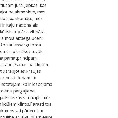
tlūzām jūrā. Jebkas, kas
ēkājot pa akmeņiem, mēs
raduši bankomātu, mēs
ir itāļu nacionālais
tiski ir plāna vītināta
urā mola aizsegā ūdenī
ranžo saulessargu orda
 tomēr, pienākot tuvāk,
iena pamatprincipam„
n kāpelēšanas pa klintīm,
at uzrāpjoties kraujas
si ar neizbrienamiem
onstatējām, ka ir iespējama
s dienu pārgājiena
a. Kritiskās situācijās mēs
līcīšiem klintīs.Parasti tos
 akmens vai pārlecot no
tulībā ar laivu bija pieairē