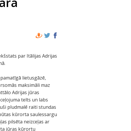
cara
stats par Itālijas Adrijas
mā.
s pamatīgā lietusgāzē,
gursomās maksimāli maz
tālo Adrijas jūras
 ceļojuma telts un labs
juši pludmalē raiti stundas
tpūtas kūrorta saulessargu
ļas pilsēta neizceļas ar
rta jūras kūrortu