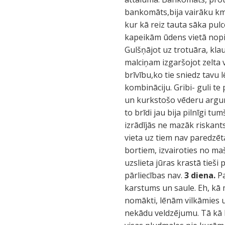
bankomāts,bija vairāku km
kur kā reiz tauta sāka pul
kapeikām ūdens vietā nopi
Gulšņājot uz trotuāra, kla
malciņam izgaršojot zelta v
brīvību,ko tie sniedz tavu
kombināciju. Gribi- guli te
un kurkstošo vēderu argume
to brīdi jau bija pilnīgi t
izrādījās ne mazāk riskants
vieta uz tiem nav paredzēta
bortiem, izvairoties no maš
uzslieta jūras krastā tieši
pārliecības nav.
3 diena.
Pa
karstums un saule. Eh, kā 
nomākti, lēnām vilkāmies uz
nekādu veldzējumu. Tā kā k