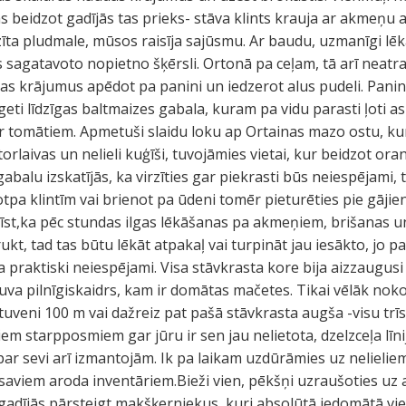
 beidzot gadījās tas prieks- stāva klints krauja ar akmeņu a
izīta pludmale, mūsos raisīja sajūsmu. Ar baudu, uzmanīgi l
 sagatavoto nopietno šķērsli. Ortonā pa ceļam, tā arī neat
s krājumus apēdot pa panini un iedzerot alus pudeli. Panini 
i līdzīgas baltmaizes gabala, kuram pa vidu parasti ļoti askē
ar tomātiem. Apmetuši slaidu loku ap Ortainas mazo ostu, k
orlaivas un nelieli kuģīši, tuvojāmies vietai, kur beidzot o
balu izskatījās, ka virzīties gar piekrasti būs neiespējami,
tpa klintīm vai brienot pa ūdeni tomēr pieturēties pie gāj
zīst,ka pēc stundas ilgas lēkāšanas pa akmeņiem, brišanas u
rukt, tad tas būtu lēkāt atpakaļ vai turpināt jau iesākto, jo p
ja praktiski neiespējami. Visa stāvkrasta kore bija aizzaugu
va pilnīgiskaidrs, kam ir domātas mačetes. Tikai vēlāk nok
tuveni 100 m vai dažreiz pat pašā stāvkrasta augša -visu trī
m starpposmiem gar jūru ir sen jau nelietota, dzelzceļa līnij
par sevi arī izmantojām. Ik pa laikam uzdūrāmies uz nelieliem 
r saviem aroda inventāriem.Bieži vien, pēkšņi uzraušoties uz
 gadījās pārsteigt makšķerniekus, kuri absolūtā iedomātā vien