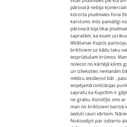
visas pludmales pie kurām p
pārsvarā nebija komercial
kūrorta pludmales fona šīs 
karstums mūs pamatīgi nogu
pārsvarā bija tikai pludma
sapratām, ka esam uzrāvuši
lēkāšanas Kupcis paziņoja, 
brikšņiem uz kādu taku vai
iesprūdušam krūmos. Man iz
nolecot no kārtējā klints 
un izliekoties nemanām bā
mēdzu iekūleņot bār , pasūt
iespējamā civilizācijas pun
sapratu ka Kupcītim ir gāj
ne grabu. Aizsūtījis sms a
man no brikšņiem bariņā ie
laiduši cauri vārtiem. Nāci
Noklusējot par izdzerto alu