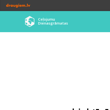
Ceļojumu
Dienasgrāmatas