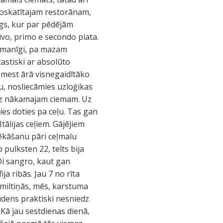
noskatītajam restorānam,
ngs, kur par pēdējām
vo, primo e secondo piata.
uzmanīgi, pa mazam
tastiski ar absolūto
zmest ārā visnegaidītāko
bu, nosliecāmies uzloģikas
līdz nākamajam ciemam. Uz
mies doties pa ceļu. Tas gan
tālijas ceļiem. Gājējiem
lēkāšanu pāri ceļmalu
 pulksten 22, telts bija
 Di sangro, kaut gan
a ribās. Jau 7 no rīta
smiltiņās, mēs, karstuma
 ūdens praktiski nesniedz
Kā jau sestdienas dienā,