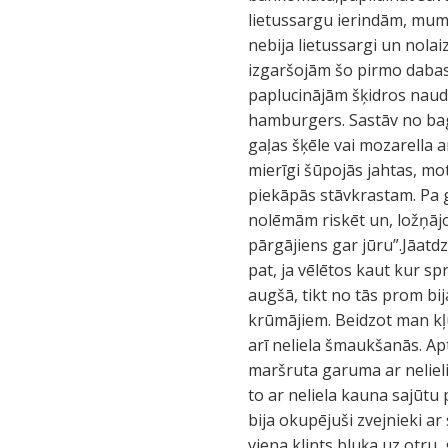
lietussargu ierindām, mums
nebija lietussargi un nola
izgaršojām šo pirmo dabas
paplucinājām šķidros nauda
hamburgers. Sastāv no baget
gaļas šķēle vai mozarella 
mierīgi šūpojās jahtas, mot
piekāpās stāvkrastam. Pa ga
nolēmām riskēt un, ložņājo
pārgājiens gar jūru”.Jāatd
pat, ja vēlētos kaut kur sp
augšā, tikt no tās prom bi
krūmājiem. Beidzot man kļu
arī neliela šmaukšanās. Ap
maršruta garuma ar nelielie
to ar neliela kauna sajūtu 
bija okupējuši zvejnieki a
viena klints bluķa uz otru,