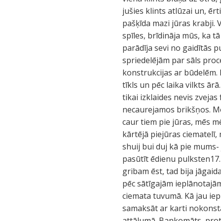
jušies klints atlūzai un, ē
pašķīda mazi jūras krabji.
spīles, brīdināja mūs, ka 
parādīja sevi no gaidītās 
spriedelējām par sāls proce
konstrukcijas ar būdelēm. D
tīkls un pēc laika vilkts ā
tikai izklaides nevis zveja
necaurejamos brikšņos. Moc
caur tiem pie jūras, mēs 
kārtējā piejūras ciematelī,
shuij bui duj kā pie mums-
pasūtīt ēdienu pulksten17. I
gribam ēst, tad bija jāgai
pēc sātīgajām ieplānotajām
ciemata tuvumā. Kā jau iep
samaksāt ar karti nokonst
attālumā. Bankomāts, protam