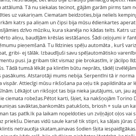
 attālumā. Tā nu siekalas tecinot, gājām garām pirms tam 
cēties uz vakariņam. Ciematam beidzoties,bija neliels kempi
rkām katrs pa aliņam un čipsi bija mūsu ēdienkartes aperati
usījāmies dzīvo mūziku, kura skanēja no kādas telts. Katrs 
ērto aliņu, baudījām krēslas iestāšanos. Šādi ceļojumi ir fan
 lēmumu pieņemšanā. Tu līdzinies spēļu automāta , kurš vari
 pat, gribi- ej tālāk. Izbaudījuši savu spēļautomātisko varenī
ntu pusi. Ja gribam tikt vismaz pie brokastīm, ir jācilpo 
umšs. Tādā tumsā lēkāt pa klintīm būtu neprāts, tādēļ izvēlējā
 pasākums. Atstarotāji mums nebija. Serpentīni tā ir norma I
 vispār. Attiecīgi mūsu rikšošana pa ceļu tik papildināta ar 
īnām. Lēkājot un rikšojot tas bija nieka jautājums, un, jau ap
 pie ciemata robežas.Pētot karti, šķiet, ka nakšņojām Torino
uniņas savāktas,bankomāts patukšots, briosh + sula un kafij
man tas patīk.Ik pa laikam nopeldoties un zviļņājot oļos vai 
 priekšu. Dienas vidū saule karsē tik stipri, ka sāļais jūras
lintis netraucēja skatam,ainavas šodien šķita iespaidīgākas.