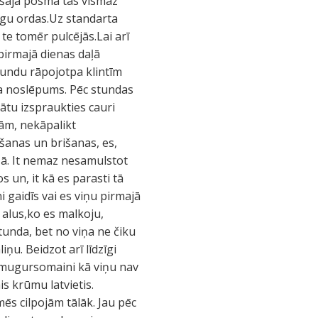
i šajā posmā tās vismaz
rgu ordas.Uz standarta
 te tomēr pulcējās.Lai arī
pirmajā dienas daļā
tundu rāpojotpa klintīm
ja noslēpums. Pēc stundas
nātu izspraukties cauri
mām, nekāpalikt
šanas un brišanas, es,
iņā. It nemaz nesamulstot
un, it kā es parasti tā
 gaidīs vai es viņu pirmajā
ā alus,ko es malkoju,
tunda, bet no viņa ne čiku
ņu. Beidzot arī līdzīgi
u mugursomaini kā viņu nav
s krūmu latvietis.
mēs cilpojām tālāk. Jau pēc