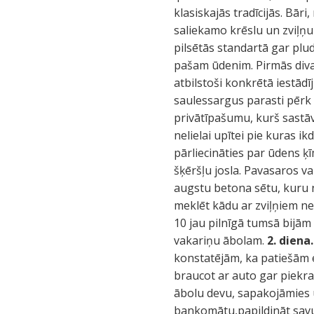
klasiskajās tradīcijās. Bāri
saliekamo krēslu un zviļņu 
pilsētās standartā gar plud
pašam ūdenim. Pirmās divas
atbilstoši konkrētā iestād
saulessargus parasti pērk 
privātīpašumu, kurš sastāv
nelielai upītei pie kuras i
pārliecināties par ūdens ķ
šķēršļu josla. Pavasaros v
augstu betona sētu, kuru 
meklēt kādu ar zviļņiem nea
10 jau pilnīgā tumsā bijām 
vakariņu ābolam.
2. diena.
konstatējām, ka patiešām 
braucot ar auto gar piekras
ābolu devu, sapakojāmies u
bankomātu,papildināt savu