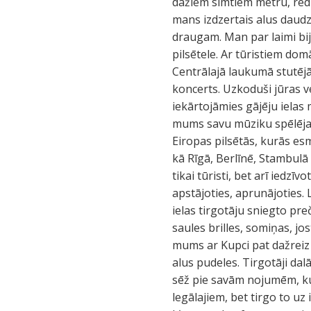
dažiem simtiem metru, redz
mans izdzertais alus daudz
draugam. Man par laimi bij
pilsētele. Ar tūristiem dom
Centrālajā laukumā stutējā
koncerts. Uzkoduši jūras ve
iekārtojāmies gājēju ielas
mums savu mūziku spēlēja k
Eiropas pilsētās, kurās esm
kā Rīgā, Berlīnē, Stambulā u
tikai tūristi, bet arī iedzīv
apstājoties, aprunājoties. L
ielas tirgotāju sniegto pr
saules brilles, somiņas, jo
mums ar Kupci pat dažreiz
alus pudeles. Tirgotāji dalā
sēž pie savām nojumēm, kur
legālajiem, bet tirgo to uz