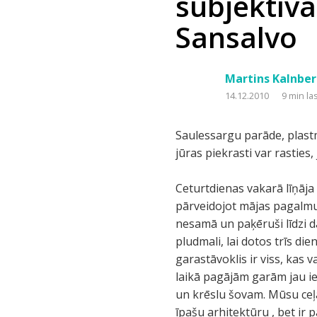
subjektīvā
Sansalvo
Martins Kalnber
14.12.2010
9 min la
Saulessargu parāde, plastm
jūras piekrasti var rastie
Ceturtdienas vakarā līņāja 
pārveidojot mājas pagalm
nesamā un paķēruši līdzi d
pludmali, lai dotos trīs d
garastāvoklis ir viss, kas 
laikā pagājām garām jau ie
un krēslu šovam. Mūsu ceļa 
īpašu arhitektūru , bet ir