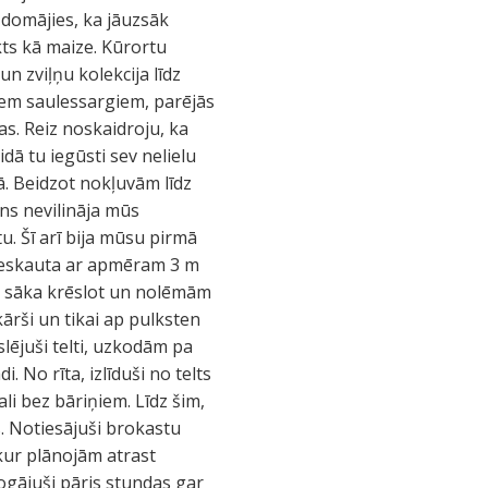
aizdomājies, ka jāuzsāk
ukts kā maize. Kūrortu
n zviļņu kolekcija līdz
iem saulessargiem, parējās
as. Reiz noskaidroju, ka
ā tu iegūsti sev nelielu
ā. Beidzot nokļuvām līdz
ens nevilināja mūs
u. Šī arī bija mūsu pirmā
a ieskauta ar apmēram 3 m
m sāka krēslot un nolēmām
kārši un tikai ap pulksten
slējuši telti, uzkodām pa
di. No rīta, izlīduši no telts
i bez bāriņiem. Līdz šim,
s. Notiesājuši brokastu
 kur plānojām atrast
gājuši pāris stundas gar