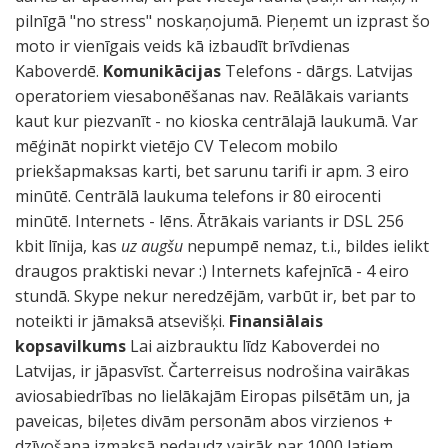
pilnīgā "no stress" noskaņojumā. Pieņemt un izprast šo
moto ir vienīgais veids kā izbaudīt brīvdienas
Kaboverdē.
Komunikācijas
Telefons - dārgs. Latvijas
operatoriem viesabonēšanas nav. Reālākais variants
kaut kur piezvanīt - no kioska centrālajā laukumā. Var
mēģināt nopirkt vietējo CV Telecom mobilo
priekšapmaksas karti, bet sarunu tarifi ir apm. 3 eiro
minūtē. Centrālā laukuma telefons ir 80 eirocenti
minūtē. Internets - lēns. Ātrākais variants ir DSL 256
kbit līnija, kas
uz augšu
nepumpē nemaz, t.i., bildes ielikt
draugos praktiski nevar :) Internets kafejnīcā - 4 eiro
stundā. Skype nekur neredzējām, varbūt ir, bet par to
noteikti ir jāmaksā atsevišķi.
Finansiālais
kopsavilkums
Lai aizbrauktu līdz Kaboverdei no
Latvijas, ir jāpasvīst. Čarterreisus nodrošina vairākas
aviosabiedrības no lielākajām Eiropas pilsētām un, ja
paveicas, biļetes divām personām abos virzienos +
dzīvošana izmaksā nedaudz vairāk par 1000 latiem.