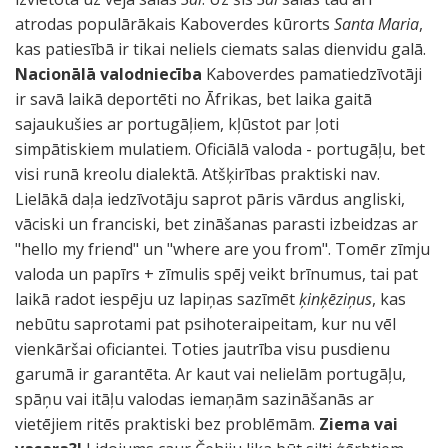
atrodas populārākais Kaboverdes kūrorts
Santa Maria
,
kas patiesībā ir tikai neliels ciemats salas dienvidu galā.
Nacionālā valodniecība
Kaboverdes pamatiedzīvotāji
ir savā laikā deportēti no Āfrikas, bet laika gaitā
sajaukušies ar portugāļiem, kļūstot par ļoti
simpātiskiem mulatiem. Oficiālā valoda - portugāļu, bet
visi runā kreolu dialektā. Atšķirības praktiski nav.
Lielākā daļa iedzīvotāju saprot pāris vārdus angliski,
vāciski un franciski, bet zināšanas parasti izbeidzas ar
"hello my friend" un "where are you from". Tomēr zīmju
valoda un papīrs + zīmulis spēj veikt brīnumus, tai pat
laikā radot iespēju uz lapiņas sazīmēt
ķinķēziņus
, kas
nebūtu saprotami pat psihoteraipeitam, kur nu vēl
vienkāršai oficiantei. Toties jautrība visu pusdienu
garumā ir garantēta. Ar kaut vai nelielām portugāļu,
spāņu vai itāļu valodas iemaņām sazināšanās ar
vietējiem ritēs praktiski bez problēmām.
Ziema vai