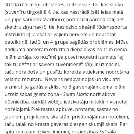
strādā (bārmeņi, oficiantes, celtnieki) 3. tie, kas slinko
(suvenīru tirgotāji) 4. tie, kas nestrādā (sēž ielas malā
un pīpē sarkano Marlboro; potenciāli pārdod zāli, bet
skaidru ziņu nav) 5. tie, kas dzīvo okeānā (ūdenssporta
instruktori) Ja esat ar vājiem nerviem un neprotat
pateikt nē, tad 3. un 4. grupa sagādās problēmas. Mūsu
gadījumā apmēram ceturtajā dienā divas no trim ciema
ielām zināja, ko nozīmē pa pusei nopietni izsmiets "ej
tak tu d***t ar saviem suvenīriem!". Viņi ir uzmācīgi,
taču noraidoša un puslīdz korekta attieksme nodrošina
vēlamo rezultātu. Neviens neapvainojas un visu ātri
aizmirst. Ja gadās aizklīst no 3 galvenajām ciema ielām,
uzreiz sākas
ghetto
zona -
Santa Maria
norit aktīva
būvniecība, turklāt vietējo iedzīvotāju mitekļi ir visnotaļ
nožēlojami. Piekrastes apbūve, protams, sastāv no
jauniem projektiem, skaistām privātmājām un hoteļiem,
taču tālāk no krasta paveras diezgan skumjš skats. Par
spīti zemajam dzīves līmenim, noziedzības
Sal
salā