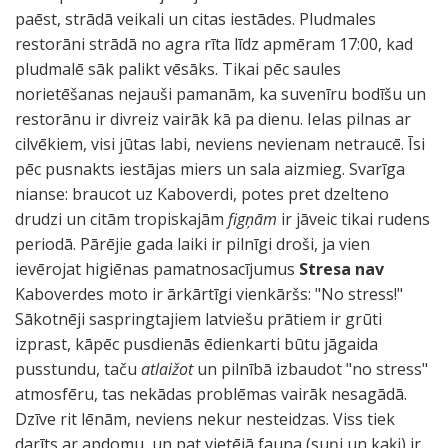
paēst, strādā veikali un citas iestādes. Pludmales
restorāni strādā no agra rīta līdz apmēram 17:00, kad
pludmalē sāk palikt vēsāks. Tikai pēc saules
norietēšanas nejauši pamanām, ka suvenīru bodīšu un
restorānu ir divreiz vairāk kā pa dienu. Ielas pilnas ar
cilvēkiem, visi jūtas labi, neviens nevienam netraucē. Īsi
pēc pusnakts iestājas miers un sala aizmieg. Svarīga
nianse: braucot uz Kaboverdi, potes pret dzelteno
drudzi un citām tropiskajām
figņām
ir jāveic tikai rudens
periodā. Pārējie gada laiki ir pilnīgi droši, ja vien
ievērojat higiēnas pamatnosacījumus
Stresa nav
Kaboverdes moto ir ārkārtīgi vienkāršs: "No stress!"
Sākotnēji saspringtajiem latviešu prātiem ir grūti
izprast, kāpēc pusdienās ēdienkarti būtu jāgaida
pusstundu, taču
atlaižot
un pilnībā izbaudot "no stress"
atmosfēru, tas nekādas problēmas vairāk nesagādā.
Dzīve rit lēnām, neviens nekur nesteidzas. Viss tiek
darīts ar apdomu, un pat vietējā fauna (suņi un kaķi) ir