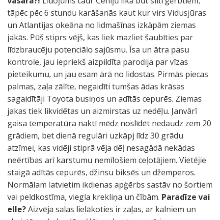
vasara?!
Lidojums caur Čehiju lika būt silti ģērbtiem,
tāpēc pēc 6 stundu karāšanās kaut kur virs Vidusjūras
un Atlantijas okeāna no lidmašīnas izkāpām ziemas
jakās. Pūš stiprs vējš, kas liek mazliet šaubīties par
līdzbraucēju potenciālo sajūsmu. Īsa un ātra pasu
kontrole, jau iepriekš aizpildīta parodija par vīzas
pieteikumu, un jau esam ārā no lidostas. Pirmās piecas
palmas, zaļa zālīte, negaidīti tumšas ādas krāsas
sagaidītāji Toyota busiņos un adītās cepurēs. Ziemas
jakas tiek likvidētas un aizmirstas uz nedēļu. Janvārī
gaisa temperatūra naktī mēdz noslīdēt nedaudz zem 20
grādiem, bet dienā regulāri uzkāpj līdz 30 grādu
atzīmei, kas vidēji stiprā vēja dēļ nesagādā nekādas
neērtības arī karstumu nemīlošiem ceļotājiem. Vietējie
staigā adītās cepurēs, džinsu biksēs un džemperos.
Normālam latvietim ikdienas apģērbs sastāv no šortiem
vai peldkostīma, viegla krekliņa un čībām.
Paradīze vai
elle?
Aizvēja salas lielākoties ir zaļas, ar kalniem un