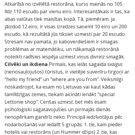
Atkarībā no izvēlētā restorāna, kurss mainās no 105
līdz 110 escudo par vienu eiro. Interesantākais ir tas, ka
abas valūtas tiek maisītas kopā. Tā, piemēram, ja
jāizdod 12 eiro, ir visas izredzes saņemt 10 eiro un 200
escudo, kā rezultātā jūs tiksiet uzmesti par 20 escudo.
Stresam nav pamata, jo kaboverdiešiem ir smagas
problēmas ar matemātiku, un nākamajā restorānā
noteikti radīsies iespēja uzmest viņus divreiz smagāk.
Cilvēki un ikdiena
Pirmais, kas ielās sagaida
svaigus
(nenosauļojušos) tūristus, ir vietējie suvenīru tirgoņi ar
"hello my friend" un "where are you from". Veiksmīgi
noskaidrojot, ka esam no Lietuvas vai kaut kādas
tamlīdzīgas zemes, tiekam aicināti ienākt "special
Lettonie shop". Cenšas
uzmest
, bet mēs esam
psiholoģiski sagatavojušies un pirmajās dienās
nenopērkam gandrīz neko. Principā iedzīvotājus pēc
nodarbošanās var iedalīt 5 grupās: 1. tie, kam pieder
hotelis vai restorāns (un Hummer džips) 2. tie, kas