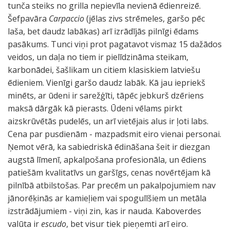
tunča steiks no grilla nepievīla nevienā ēdienreizē.
Šefpavāra
Carpaccio
(jēlas zivs strēmeles, garšo pēc
laša, bet daudz labākas) arī izrādījās pilnīgi ēdams
pasākums. Tunci viņi prot pagatavot vismaz 15 dažādos
veidos, un daļa no tiem ir pielīdzināma steikam,
karbonādei, šašlikam un citiem klasiskiem latviešu
ēdieniem. Vienīgi garšo daudz labāk. Kā jau iepriekš
minēts, ar ūdeni ir sarežģīti, tāpēc jebkurš dzēriens
maksā dārgāk kā pierasts. Ūdeni vēlams pirkt
aizskrūvētās pudelēs, un arī vietējais alus ir ļoti labs.
Cena par pusdienām - mazpadsmit eiro vienai personai.
Ņemot vērā, ka sabiedriskā ēdināšana šeit ir diezgan
augstā līmenī, apkalpošana profesionāla, un ēdiens
patiešām kvalitatīvs un garšīgs, cenas novērtējam kā
pilnībā atbilstošas. Par precēm un pakalpojumiem nav
jānorēķinās ar kamieļiem vai spogulīšiem un metāla
izstrādājumiem - viņi zin, kas ir nauda. Kaboverdes
valūta ir
escudo
, bet visur tiek pieņemti arī eiro.