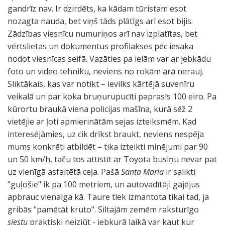
gandrīz nav. Ir dzirdēts, ka kādam tūristam esot
nozagta nauda, bet viņš tāds plātīgs arī esot bijis.
Zādzības viesnīcu numuriņos arī nav izplatītas, bet
vērtslietas un dokumentus profilakses pēc iesaka
nodot viesnīcas seifā. Vazāties pa ielām var ar jebkādu
foto un video tehniku, neviens no rokām ārā nerauj.
Sliktākais, kas var notikt – ievilks kārtējā suvenīru
veikalā un par koka bruņurupucīti paprasīs 100 eiro. Pa
kūrortu braukā viena policijas mašīna, kurā sēž 2
vietējie ar ļoti apmierinātām sejas izteiksmēm. Kad
interesējāmies, uz cik drīkst braukt, neviens nespēja
mums konkrēti atbildēt – tika izteikti minējumi par 90
un 50 km/h, taču tos attīstīt ar Toyota busiņu nevar pat
uz vienīgā asfaltētā ceļa. Pašā
Santa Maria
ir salikti
"guļošie" ik pa 100 metriem, un autovadītāji gājējus
apbrauc vienalga kā. Taure tiek izmantota tikai tad, ja
gribās "pamētāt kruto". Siltajām zemēm raksturīgo
siestu
praktiski neizjūt - jebkurā laikā var kaut kur