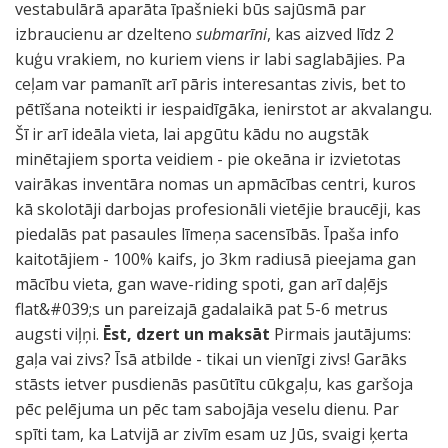
vestabulārā aparāta īpašnieki būs sajūsmā par
izbraucienu ar dzelteno
submarīni
, kas aizved līdz 2
kuģu vrakiem, no kuriem viens ir labi saglabājies. Pa
ceļam var pamanīt arī pāris interesantas zivis, bet to
pētīšana noteikti ir iespaidīgāka, ienirstot ar akvalangu.
Šī ir arī ideāla vieta, lai apgūtu kādu no augstāk
minētajiem sporta veidiem - pie okeāna ir izvietotas
vairākas inventāra nomas un apmācības centri, kuros
kā skolotāji darbojas profesionāli vietējie braucēji, kas
piedalās pat pasaules līmeņa sacensībās. Īpaša info
kaitotājiem - 100% kaifs, jo 3km radiusā pieejama gan
mācību vieta, gan wave-riding spoti, gan arī daļējs
flat&#039;s un pareizajā gadalaikā pat 5-6 metrus
augsti viļņi.
Ēst, dzert un maksāt
Pirmais jautājums:
gaļa vai zivs? Īsā atbilde - tikai un vienīgi zivs! Garāks
stāsts ietver pusdienās pasūtītu cūkgaļu, kas garšoja
pēc pelējuma un pēc tam sabojāja veselu dienu. Par
spīti tam, ka Latvijā ar zivīm esam uz Jūs, svaigi ķerta