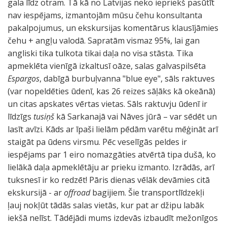
gala līdz otram. Tā kā no Latvijas neko iepriekš pasūtīt
nav iespējams, izmantojām mūsu čehu konsultanta
pakalpojumus, un ekskursijas komentārus klausījāmies
čehu + angļu valodā. Sapratām vismaz 95%, lai gan
angliski tika tulkota tikai daļa no visa stāsta. Tika
apmeklēta vienīgā izkaltusī oāze, salas galvaspilsēta
Espargos
, dabīgā burbuļvanna "blue eye", sāls raktuves
(var nopeldēties ūdenī, kas 26 reizes sāļāks kā okeānā)
un citas apskates vērtas vietas. Sāls raktuvju ūdenī ir
līdzīgs
tusiņš
kā Sarkanajā vai Nāves jūrā – var sēdēt un
lasīt avīzi. Kāds ar īpaši lielām pēdām varētu mēģināt arī
staigāt pa ūdens virsmu. Pēc veselīgās peldes ir
iespējams par 1 eiro nomazgāties atvērtā tipa dušā, ko
lielākā daļa apmeklētāju ar prieku izmanto. Izrādās, arī
tuksnesī ir ko redzēt! Pāris dienas vēlāk devāmies citā
ekskursijā - ar
offroad
bagijiem. Šie transportlīdzekļi
ļauj nokļūt tādās salas vietās, kur pat ar džipu labāk
iekšā nelīst. Tādējādi mums izdevās izbaudīt mežonīgos