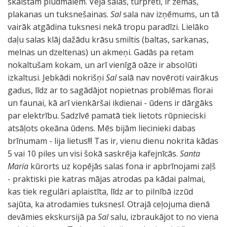
skaistām pludmalēm. Vēja salas, turpretī, ir zemas,
plakanas un tuksnešainas.
Sal
sala nav izņēmums, un tā
vairāk atgādina tuksnesi nekā tropu paradīzi. Lielāko
daļu salas klāj dažādu krāsu smiltis (baltas, sarkanas,
melnas un dzeltenas) un akmeņi. Gadās pa retam
nokaltušam kokam, un arī vienīgā oāze ir absolūti
izkaltusi. Jebkādi nokrišņi
Sal
salā nav novēroti vairākus
gadus, līdz ar to sagādājot nopietnas problēmas florai
un faunai, kā arī vienkāršai ikdienai - ūdens ir dārgāks
par elektrību. Sadzīvē pamatā tiek lietots rūpnieciski
atsāļots okeāna ūdens. Mēs bijām liecinieki dabas
brīnumam - lija lietus!!! Tas ir, vienu dienu nokrita kādas
5 vai 10 piles un visi šokā saskrēja kafejnīcās.
Santa
Maria
kūrorts uz kopējās salas fona ir apbrīnojami zaļš
- praktiski pie katras mājas atrodas pa kādai palmai,
kas tiek regulāri aplaistīta, līdz ar to pilnībā izzūd
sajūta, ka atrodamies tuksnesī. Otrajā ceļojuma dienā
devāmies ekskursijā pa
Sal
salu, izbraukājot to no viena