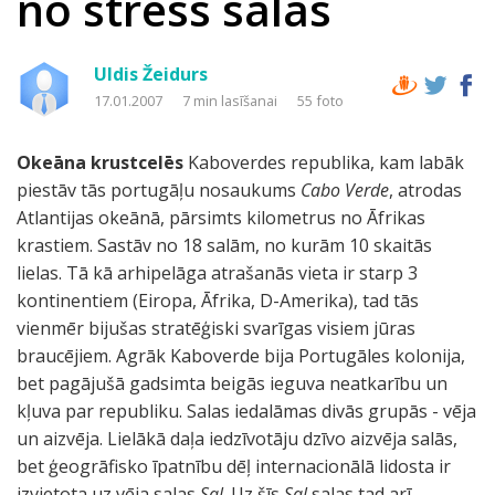
no stress salas
Uldis Žeidurs
17.01.2007
7 min lasīšanai
55 foto
Okeāna krustcelēs
Kaboverdes republika, kam labāk
piestāv tās portugāļu nosaukums
Cabo Verde
, atrodas
Atlantijas okeānā, pārsimts kilometrus no Āfrikas
krastiem. Sastāv no 18 salām, no kurām 10 skaitās
lielas. Tā kā arhipelāga atrašanās vieta ir starp 3
kontinentiem (Eiropa, Āfrika, D-Amerika), tad tās
vienmēr bijušas stratēģiski svarīgas visiem jūras
braucējiem. Agrāk Kaboverde bija Portugāles kolonija,
bet pagājušā gadsimta beigās ieguva neatkarību un
kļuva par republiku. Salas iedalāmas divās grupās - vēja
un aizvēja. Lielākā daļa iedzīvotāju dzīvo aizvēja salās,
bet ģeogrāfisko īpatnību dēļ internacionālā lidosta ir
izvietota uz vēja salas
Sal
. Uz šīs
Sal
salas tad arī