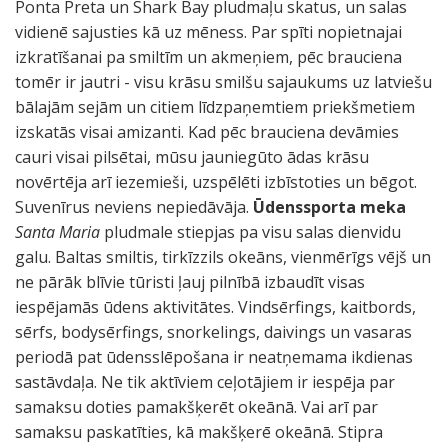
Ponta Preta un Shark Bay pludmaļu skatus, un salas
vidienē sajusties kā uz mēness. Par spīti nopietnajai
izkratīšanai pa smiltīm un akmeņiem, pēc brauciena
tomēr ir jautri - visu krāsu smilšu sajaukums uz latviešu
bālajām sejām un citiem līdzpaņemtiem priekšmetiem
izskatās visai amizanti. Kad pēc brauciena devāmies
cauri visai pilsētai, mūsu jauniegūto ādas krāsu
novērtēja arī iezemieši, uzspēlēti izbīstoties un bēgot.
Suvenīrus neviens nepiedāvāja.
Ūdenssporta meka
Santa Maria
pludmale stiepjas pa visu salas dienvidu
galu. Baltas smiltis, tirkīzzils okeāns, vienmērīgs vējš un
ne pārāk blīvie tūristi ļauj pilnībā izbaudīt visas
iespējamās ūdens aktivitātes. Vindsērfings, kaitbords,
sērfs, bodysērfings, snorkelings, daivings un vasaras
periodā pat ūdensslēpošana ir neatņemama ikdienas
sastāvdaļa. Ne tik aktīviem ceļotājiem ir iespēja par
samaksu doties pamakšķerēt okeānā. Vai arī par
samaksu paskatīties, kā makšķerē okeānā. Stipra