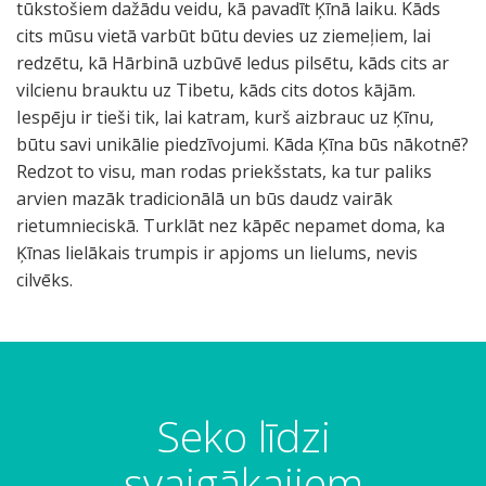
Seko līdzi
svaigākajiem