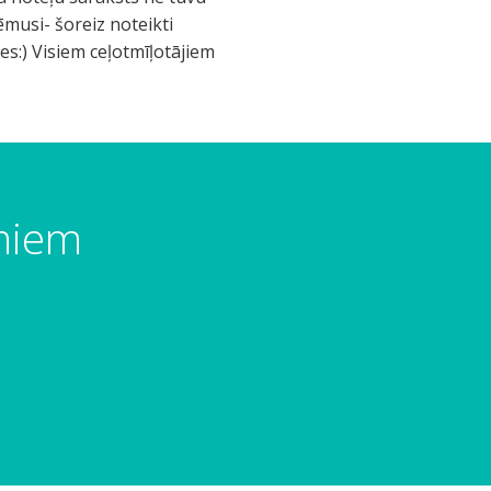
ēmusi- šoreiz noteikti
es:) Visiem ceļotmīļotājiem
umiem