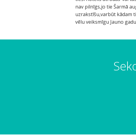
nav pilnīgs,jo tie Šarmā au
uzrakstīšu,varbūt kādam tie
vēlu veiksmīgu Jauno gadu...
Seko