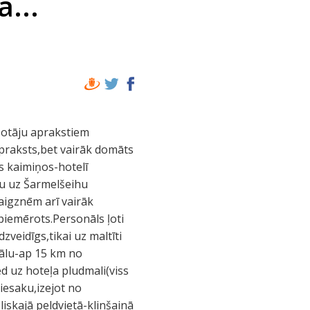
...
ļotāju aprakstiem
apraksts,bet vairāk domāts
os kaimiņos-hotelī
umu uz Šarmelšeihu
vaigznēm arī vairāk
piemērots.Personāls ļoti
zveidīgs,tikai uz maltīti
atālu-ap 15 km no
ed uz hoteļa pludmali(viss
iesaku,izejot no
liskajā peldvietā-klinšainā