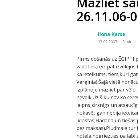
Mazliet sa
26.11.06-0
Ilona Karse
13.01.2007
3 min la
Pirms došanās uz ĒĢIPTI pa
vadoties,reiz pat izvēlējo
kā ieteikums, tiem,kuri ga
Verginia).Šajā vietā nonāc
izplānoju mazliet par vēlu.
nevelk.Uz šiku nav ko cerē
laipns,sirsnīgs un atsaucīgs
nokavēt gan nebija ieteicam
lidostas,Hadabā,un tiešas p
bez maksas).Pludmale tur i
hoteļa,nogriezties pa labi 