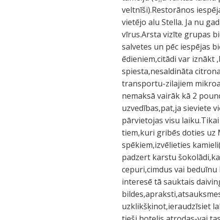
veltnīši).Restorānos iespēj
vietējo alu Stella. Ja nu g
vīrus.Arsta vizīte grupas b
salvetes un pēc iespējas b
ēdieniem,citādi var iznākt ,
spiesta,nesaldināta citrona
transportu-zilajiem mikro
nemaksā vairāk kā 2 poundu
uzvedības,pat,ja sieviete v
pārvietojas visu laiku.Tik
tiem,kuri gribēs doties uz 
spēkiem,izvēlieties kamieli
padzert karstu šokolādi,ka
cepuri,cimdus vai beduīnu
interesē tā sauktais daivi
bildes,apraksti,atsauksmes 
uzklikšķinot,ieraudzīsiet 
tieši hotelis atrodas-vai t