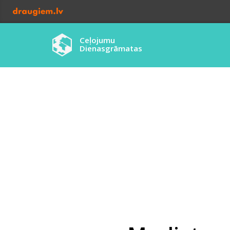
Ceļojumu
Dienasgrāmatas