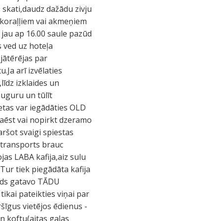
s skati,daudz dažādu zivju
uz koraļļiem vai akmeņiem
ē jau ap 16.00 saule pazūd
 ved uz hoteļa
 jātērējas par
Ja arī izvēlaties
īdz izklaides un
muguru un tūlīt
lietas var iegādāties OLD
paēst vai nopirkt dzeramo
ršot svaigi spiestas
 transports brauc
ojas LABA kafija,aiz sulu
.Tur tiek piegādāta kafija
aids gatavo TĀDU
tikai pateikties viņai par
ršīgus vietējos ēdienus -
n koftu(aitas gaļas