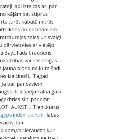
tēji labi izteicās arī par
ž no kājām pat stiprus
ērts turēt kabatā mitrās
 atteikties no nezināmiem
pretcaurejas zāles un svaigi
u pārvietoties ar vietējo
a Bay...Tads brauciens
 uzbāzības vai necienīgas
ga,jauna blondīne,kura šādi
s izaicinoši... Tagad
.Ja bail par saviem
augšai.Ir iespēja kalna galā
aģērbties silti,paņemt
ĻOTI AUKSTI... Tiem,kurus
egypt/index_uk.htm
..labas
ractiv..tam
mpiņām,var ieraudzīt,kur
,ka hoteļu saraksts ne tuvu