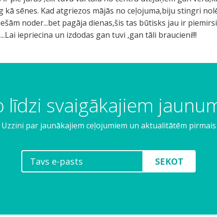
g kā sēnes. Kad atgriezos mājās no ceļojuma,biju stingri nol
šām noder...bet pagāja dienas,šis tas būtisks jau ir piemirsi
Lai iepriecina un izdodas gan tuvi ,gan tāli braucieni!!!
 līdzi svaigākajiem jaun
Uzzini par jaunākajiem ceļojumiem un aktualitātēm pirmais
SEKOT