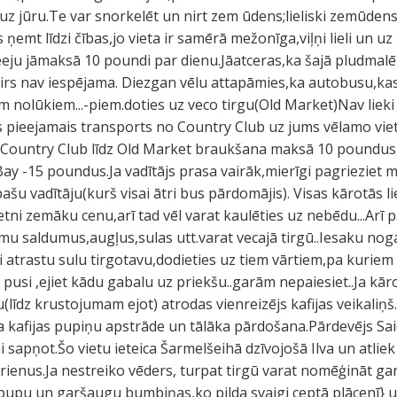
 uz jūru.Te var snorkelēt un nirt zem ūdens;lieliski zemūden
ms ņemt līdzi čības,jo vieta ir samērā mežonīga,viļņi lieli un 
 ieeju jāmaksā 10 poundi par dienu.Jāatceras,ka šajā pludmal
airs nav iespējama. Diezgan vēlu attapāmies,ka autobusu,kas
m nolūkiem...-piem.doties uz veco tirgu(Old Market)Nav lieki
s pieejamais transports no Country Club uz jums vēlamo vietu.
 Country Club līdz Old Market braukšana maksā 10 poundus,l
ay -15 poundus.Ja vadītājs prasa vairāk,mierīgi pagrieziet 
 pašu vadītāju(kurš visai ātri bus pārdomājis). Visas kārotās 
ni zemāku cenu,arī tad vēl varat kaulēties uz nebēdu...Arī 
mu saldumus,augļus,sulas utt.varat vecajā tirgū..Iesaku noga
 atrastu sulu tirgotavu,dodieties uz tiem vārtiem,pa kuriem
bo pusi ,ejiet kādu gabalu uz priekšu..garām nepaiesiet..Ja kār
u(līdz krustojumam ejot) atrodas vienreizējs kafijas veikaliņš
kta kafijas pupiņu apstrāde un tālāka pārdošana.Pārdevējs S
 sapņot.Šo vietu ieteica Šarmelšeihā dzīvojošā Ilva un atliek 
ērienus.Ja nestreiko vēders, turpat tirgū varat nomēģināt ga
u pupu un garšaugu bumbiņas,ko pilda svaigi ceptā plācenī} u