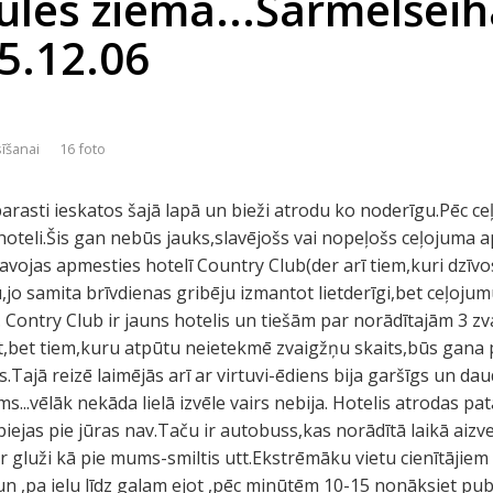
ules ziemā...Šarmelšeiha
5.12.06
sīšanai
16 foto
rasti ieskatos šajā lapā un bieži atrodu ko noderīgu.Pēc ce
s hoteli.Šis gan nebūs jauks,slavējošs vai nopeļošs ceļojuma 
tavojas apmesties hotelī Country Club(der arī tiem,kuri dzīv
u,jo samita brīvdienas gribēju izmantot lietderīgi,bet ceļoj
.. Contry Club ir jauns hotelis un tiešām par norādītajām 3 z
t,bet tiem,kuru atpūtu neietekmē zvaigžņu skaits,būs gana 
.Tajā reizē laimējās arī ar virtuvi-ēdiens bija garšīgs un daud
s...vēlāk nekāda lielā izvēle vairs nebija. Hotelis atrodas p
iejas pie jūras nav.Taču ir autobuss,kas norādītā laikā aizv
r gluži kā pie mums-smiltis utt.Ekstrēmāku vietu cienītājiem 
un ,pa ielu līdz galam ejot ,pēc minūtēm 10-15 nonāksiet pub