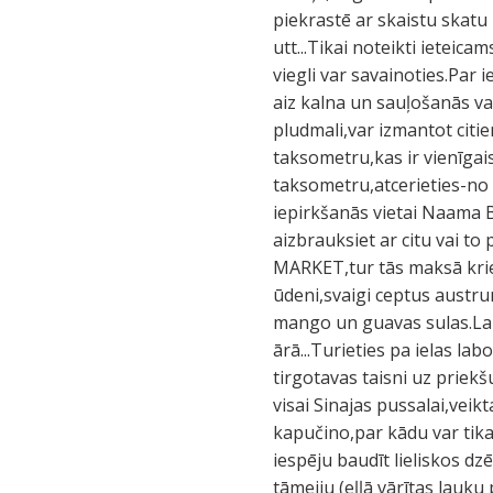
piekrastē ar skaistu skatu
utt...Tikai noteikti ieteica
viegli var savainoties.Par
aiz kalna un sauļošanās v
pludmali,var izmantot citie
taksometru,kas ir vienīgai
taksometru,atcerieties-no
iepirkšanās vietai Naama B
aizbrauksiet ar citu vai to
MARKET,tur tās maksā kriet
ūdeni,svaigi ceptus austru
mango un guavas sulas.Lai
ārā...Turieties pa ielas la
tirgotavas taisni uz priekš
visai Sinajas pussalai,vei
kapučino,par kādu var tikai
iespēju baudīt lieliskos dz
tāmeiju (eļļā vārītas lauk