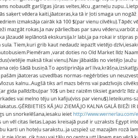
ams nobaudīt garšīgas jūras veltes,lēcu ,garneļu zupu...Lietpra
adās saķert vēdera kaiti,jāatceras,ka tā ir ļoti smaga un nogā
iedriem izmaksāja cairāk kā 100 $(par vienu cilvēku).Tāpēc v
ieži mazgāt rokas.Ja nav pārliecības par savu vēderu,varbūt
ka jāzaudē ieplānotā ekskursija.Ir labi,ja pa rokai ir stipras 
 sula. Tiem,kuri grib kaut nedaudz iepazīt vietējo dzīvi,iesak
autobusiem.Piemēram ,varat doties no Old Market līdz Naam
s(vietējie maksā tikai vienu).Nav jābaidās no vietējo ļaužu
iena ceļo šādā busiņā.To apstiprināja arī Ilva,krāšņa,izskatī
ai pašām jāatceras uzvedības normas-neģērbties un neuzvestie
Mozus kalnu...Augšā tiks arī mazs bērns vai padzīvojis cilvēks
(ar gida palīdzību)par 10$ un bez raizēm tiksiet gandrīz līdz 
rkades vai melno tēju un kafiju(viss par vienu$).Ieteikums-s
 lakatus..ĢĒRBIETIES KĀ JAU ZIEMĀ,JO KALNA GALĀ BIEŽI IR 
ngs un snorkelēšana,iesaku ieiet
http://www.wernerlau.com/
un vēl citas lietas.Lapas kreisajā pusē ir uzraksts Egypt inte
labu karti un hoteļu sarakstu...ja uzspiež uz mazajām rozā la
as ir pie jūras ,cik tuvu vai tālu no centra utt.Jāņem gan vērā