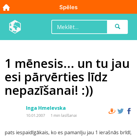
1 mēnesis... un tu jau
esi pārvērties līdz
nepazīšanai! :))
Inga Hmelevska
10.01.2007
1 min lasīšanai
pats iespaidīgākais, ko es pamanīju jau 1 ierašnās brīdī,