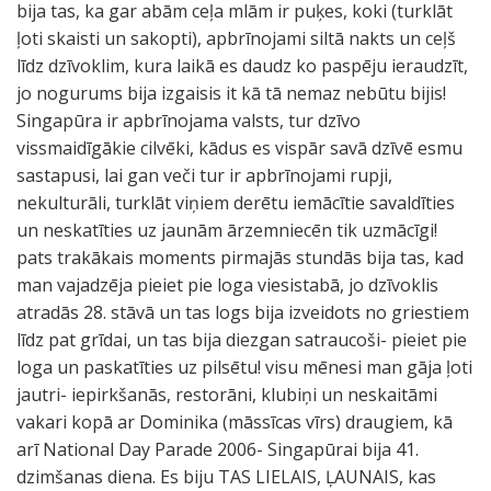
bija tas, ka gar abām ceļa mlām ir puķes, koki (turklāt
ļoti skaisti un sakopti), apbrīnojami siltā nakts un ceļš
līdz dzīvoklim, kura laikā es daudz ko paspēju ieraudzīt,
jo nogurums bija izgaisis it kā tā nemaz nebūtu bijis!
Singapūra ir apbrīnojama valsts, tur dzīvo
vissmaidīgākie cilvēki, kādus es vispār savā dzīvē esmu
sastapusi, lai gan veči tur ir apbrīnojami rupji,
nekulturāli, turklāt viņiem derētu iemācītie savaldīties
un neskatīties uz jaunām ārzemniecēn tik uzmācīgi!
pats trakākais moments pirmajās stundās bija tas, kad
man vajadzēja pieiet pie loga viesistabā, jo dzīvoklis
atradās 28. stāvā un tas logs bija izveidots no griestiem
līdz pat grīdai, un tas bija diezgan satraucoši- pieiet pie
loga un paskatīties uz pilsētu! visu mēnesi man gāja ļoti
jautri- iepirkšanās, restorāni, klubiņi un neskaitāmi
vakari kopā ar Dominika (māssīcas vīrs) draugiem, kā
arī National Day Parade 2006- Singapūrai bija 41.
dzimšanas diena. Es biju TAS LIELAIS, ĻAUNAIS, kas