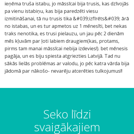
ieņēma truša istabu, jo māssīcai bija trusis, kas dzīvojās
pa vienu istabiņu, kas bija paredzēti viesu
izmitināšanai, tā nu trusis tika &#039;izfīrēts&#039; ārā
no istabas, un es tur apmetos uz 1 mēnesīti, bet nekas
traks nenotika, es trusi pielauzu, un jau pēc 2 dienām
mēs kļuvām par ļoti labiem draugiem(kas, protams,
pirms tam manai māssīcai nebija izdevies!). bet mēnesis
pagāja, un es biju spiesta atgriezties Latvijā. Tad nu
sākās lielās problēmas ar valodu, jo pēc katra vārda bija
jādomā par nākošo- nevarēju atcerēties tulkojumus!!
Seko līdzi
svaigākajiem