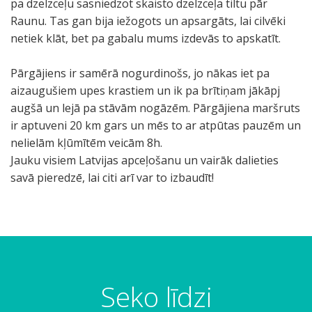
pa dzelzceļu sasniedzot skaisto dzelzceļa tiltu pār
Raunu. Tas gan bija iežogots un apsargāts, lai cilvēki
netiek klāt, bet pa gabalu mums izdevās to apskatīt.
Pārgājiens ir samērā nogurdinošs, jo nākas iet pa
aizaugušiem upes krastiem un ik pa brītiņam jākāpj
augšā un lejā pa stāvām nogāzēm. Pārgājiena maršruts
ir aptuveni 20 km gars un mēs to ar atpūtas pauzēm un
nelielām kļūmītēm veicām 8h.
Jauku visiem Latvijas apceļošanu un vairāk dalieties
savā pieredzē, lai citi arī var to izbaudīt!
M
D
D
P
B
Š
O
K
N
D
a
a
a
i
i
e
t
a
e
z
r
b
l
r
j
i
r
u
d
e
š
a
ī
m
a
t
a
t
a
l
Seko līdzi
r
s
b
a
a
v
i
k
u
s
u
k
n
i
r
a
s
a
d
c