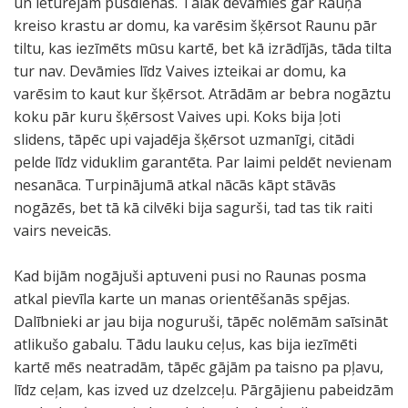
un ieturējām pusdienas. Tālāk devāmies gar Rauņa
kreiso krastu ar domu, ka varēsim šķērsot Raunu pār
tiltu, kas iezīmēts mūsu kartē, bet kā izrādījās, tāda tilta
tur nav. Devāmies līdz Vaives izteikai ar domu, ka
varēsim to kaut kur šķērsot. Atrādām ar bebra nogāztu
koku pār kuru šķērsost Vaives upi. Koks bija ļoti
slidens, tāpēc upi vajadēja šķērsot uzmanīgi, citādi
pelde līdz viduklim garantēta. Par laimi peldēt nevienam
nesanāca. Turpinājumā atkal nācās kāpt stāvās
nogāzēs, bet tā kā cilvēki bija sagurši, tad tas tik raiti
vairs neveicās.
Kad bijām nogājuši aptuveni pusi no Raunas posma
atkal pievīla karte un manas orientēšanās spējas.
Dalībnieki ar jau bija noguruši, tāpēc nolēmām saīsināt
atlikušo gabalu. Tādu lauku ceļus, kas bija iezīmēti
kartē mēs neatradām, tāpēc gājām pa taisno pa pļavu,
līdz ceļam, kas izved uz dzelzceļu. Pārgājienu pabeidzām