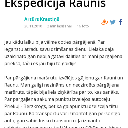
Ekspedīcija Raunis
Artūrs Krastiņš
20.11.2010
2 min lasīšanai
16 foto
Jau kādu laiku bija vēlme doties pārgājienā. Par
ieganstu atradu savu dzimšanas dienu. Lielākā daļa
uzaicināto gan nebija gatavi dalīties ar mani pārgājiena
priekšā, taču es jau biju to gaidījis.
Par pārgājiena maršrutu izvēlējos gājienu gar Rauni un
Raunu. Man galīgi nezināms un nedzirdēts pārgājiena
maršruts, tāpēc bija liela ziņkārība par to, kas sanāks.
Par pārgājiena sākuma punktu izvēlējos autoceļu
Priekuļi- Bērzkrogs, bet kā galapunktu dzelzceļa tiltu
pār Raunu. Kā transportu var izmantot gan personīgo
auto, gan sabiedrisko transportu. Ja izmanto
sabiedriko transportu, tad jābrauc uz Cēsīm ar vilcienu