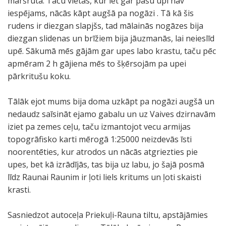
maršruta. Taču vietās, kur iet gar pašu upi nav
iespējams, nācās kāpt augšā pa nogāzi . Tā kā šis
rudens ir diezgan slapjšs, tad mālainās nogāzes bija
diezgan slidenas un brīžiem bija jāuzmanās, lai neieslīd
upē. Sākumā mēs gājām gar upes labo krastu, taču pēc
apmēram 2 h gājiena mēs to šķērsojām pa upei
pārkritušu koku.
Tālāk ejot mums bija doma uzkāpt pa nogāzi augšā un
nedaudz saīsināt ejamo gabalu un uz Vaives dzirnavām
iziet pa zemes ceļu, taču izmantojot vecu armijas
topogrāfisko karti mērogā 1:25000 neizdevās īsti
noorentēties, kur atrodos un nācās atgriezties pie
upes, bet kā izrādījās, tas bija uz labu, jo šajā posmā
līdz Raunai Raunim ir ļoti liels kritums un ļoti skaisti
krasti.
Sasniedzot autoceļa Priekuļi-Rauna tiltu, apstājāmies