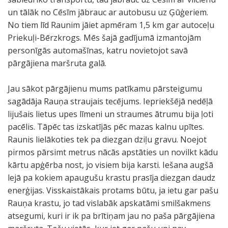
un tālāk no Cēsīm jābrauc ar autobusu uz Ģūģeriem.
No tiem līd Raunim jāiet apmēram 1,5 km gar autoceļu
Priekuļi-Bērzkrogs. Mēs šajā gadījumā izmantojām
personīgās automašīnas, katru novietojot savā
pārgājiena maršruta galā.
Jau sākot pārgājienu mums patīkamu pārsteigumu
sagādāja Rauņa straujais tecējums. Iepriekšējā nedēļā
lijušais lietus upes līmeni un straumes ātrumu bija ļoti
pacēlis. Tāpēc tas izskatījās pēc mazas kalnu upītes.
Raunis lielākoties tek pa diezgan dziļu gravu. Noejot
pirmos pārsimt metrus nācās apstāties un novilkt kādu
kārtu apģērba nost, jo visiem bija karsti. Iešana augšā
lejā pa kokiem apaugušu krastu prasīja diezgan daudz
enerģijas. Visskaistākais protams būtu, ja ietu gar pašu
Rauņa krastu, jo tad vislabāk apskatāmi smilšakmens
atsegumi, kuri ir ik pa brītiņam jau no paša pārgājiena