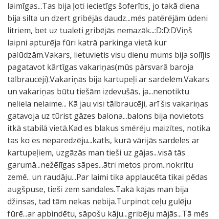
laimīgas...Tas bija ļoti iecietīgs šoferītis, jo takā diena
bija silta un dzert gribējās daudz...mēs patērējām ūdeni
litriem, bet uz tualeti gribējās nemazāk...:D:D:DViņš
laipni apturēja fūri katrā parkinga vietā kur
palūdzām.Vakars, lietuvietis visu dienu mums bija solījis
pagatavot kārtīgas vakariņas(mūs pārsvarā baroja
tālbraucēji).Vakariņās bija kartupeļi ar sardelēm.Vakars
un vakariņas būtu tiešām izdevušās, ja...nenotiktu
neliela nelaime... Kā jau visi tālbraucēji, arī šis vakariņas
gatavoja uz tūrist gāzes balona...balons bija novietots
itkā stabilā vietā.Kad es blakus smērēju maizītes, notika
tas ko es neparedzēju...katls, kurā vārijās sardeles ar
kartupeļiem, uzgāzās man tieši uz gājas...visā tās
garumā...nežēlīgas sāpes...ātri metos prom..nokritu
zemē.. un raudāju...Par laimi tika applaucēta tikai pēdas
augšpuse, tieši zem sandales.Takā kājās man bija
džinsas, tad tām nekas nebija.Turpinot ceļu gulēju
fūrē...ar apbindētu, sāpošu kāju...gribēju mājās...Tā mēs