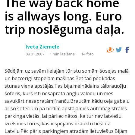
The way back home
is allways long. Euro
trip noslēguma daļa.
Iveta Ziemele
08.01.2007
1 min lasīšanai
14 foto
Sēdējām uz savām lielajām tūristu somām šosejas malā
un bezcerīgi stopējām mašīnas.Bet tad pēc kādas
stunas viena apstājās.Tas bija melnādains tālbraucēju
šoferis, kurš īsti nesaprata angļu valodu un mēs
savukārt nesapratām franču.Braucām kādu ceļa gabalu
ar šo šoferi.Un pa brīdim apstājāmies automaģistrāles
parkinga vietās, lai pārliecinātos, ka tur nav latviešu
izcelsmes fūres, kas iespējams brauktu tieši uz
Latviju.Pēc pāris parkingiem atradām lietuviešus.Bijām