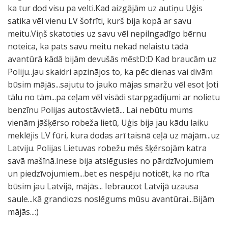
ka tur dod visu pa velti.Kad aizgājām uz autiņu Uģis
satika vēl vienu LV šofrīti, kurš bija kopā ar savu
meitu.Viņš skatoties uz savu vēl nepilngadīgo bērnu
noteica, ka pats savu meitu nekad nelaistu tādā
avantūrā kādā bijām devušās mēs!:D:D Kad braucām uz
Poliju..jau skaidri apzinājos to, ka pēc dienas vai divām
būsim mājās...sajutu to jauko mājas smaržu vēl esot ļoti
tālu no tām...pa ceļam vēl visādi starpgadījumi ar nolietu
benzīnu Polijas autostāvvietā... Lai nebūtu mums
vienām jāšķērso robeža lietū, Uģis bija jau kādu laiku
meklējis LV fūri, kura dodas arī taisnā ceļā uz mājām...uz
Latviju. Polijas Lietuvas robežu mēs šķērsojām katra
savā mašīnā.Inese bija atslēgusies no pārdzīvojumiem
un piedzīvojumiem...bet es nespēju noticēt, ka no rīta
būsim jau Latvijā, mājās... Iebraucot Latvijā uzausa
saule...kā grandiozs noslēgums mūsu avantūrai...Bijām
mājās...:)