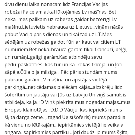
divu dienu laikā nonācām līdz Francijas Vācijas
robežai.Pa ceļam atkal lūkojāmies Lv mašīnas..Bet
nekā...mēs palikām uz robežas gaidot bezcerīgi Lv
mašīnu.Lietuvietis nebrauca uz Lietuvu...viņām nācās
pabūt Vācijā pāris dienas un tikai tad uz LT.Mēs
sēdējām uz robežas gaidot fūri ar kaut vai citiem LT
numuriem.Bet nekā..brauca garām tikai francūži, beļģi,
un rumāņi..galīgi garām.Kad atbindēju savu
pēdu..paskatīties, kas tur un kā...rokas trīcēja, un ļoti
sāpēja.Čūla bija milzīga... Pēc pāris stundām mums
pabrauc garām LV mašīna un apstājas vietējā
parkingā...neticēdamas pielēcām kājās...aizskrēju līdz
šoferītim un jautāju vai Jūs uz Latviju.Un viņš samulsis
atbildēja, ka jā...:D Viņš piekrita mūs nogādāt mājās..mūs
Eiropas klaiņotājas..:D:D:D Vāciju, kas iepriekš mums
šķita dārga zeme..., tagad Uģis(šoferis) mums parādīja
kā vienu no lētākajām... iepirkāmies vietējā lielveikala
angārā...sapirkāmies pārtiku ...ļoti daudz..jo mums šķita,