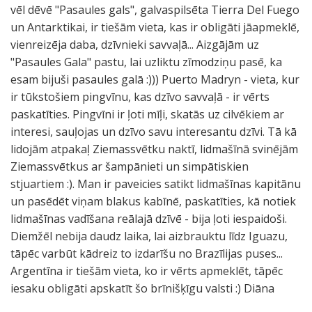
vēl dēvē "Pasaules gals", galvaspilsēta Tierra Del Fuego
un Antarktikai, ir tiešām vieta, kas ir obligāti jāapmeklē,
vienreizēja daba, dzīvnieki savvaļā... Aizgājām uz
"Pasaules Gala" pastu, lai uzliktu zīmodziņu pasē, ka
esam bijuši pasaules galā :))) Puerto Madryn - vieta, kur
ir tūkstošiem pingvīnu, kas dzīvo savvaļā - ir vērts
paskatīties. Pingvīni ir ļoti mīļi, skatās uz cilvēkiem ar
interesi, sauļojas un dzīvo savu interesantu dzīvi. Tā kā
lidojām atpakaļ Ziemassvētku naktī, lidmašīnā svinējām
Ziemassvētkus ar šampānieti un simpātiskien
stjuartiem :). Man ir paveicies satikt lidmašīnas kapitānu
un pasēdēt viņam blakus kabīnē, paskatīties, kā notiek
lidmašīnas vadīšana reālajā dzīvē - bija ļoti iespaidoši.
Diemžēl nebija daudz laika, lai aizbrauktu līdz Iguazu,
tāpēc varbūt kādreiz to izdarīšu no Brazīlijas puses...
Argentīna ir tiešām vieta, ko ir vērts apmeklēt, tāpēc
iesaku obligāti apskatīt šo brīnišķīgu valsti :) Diāna