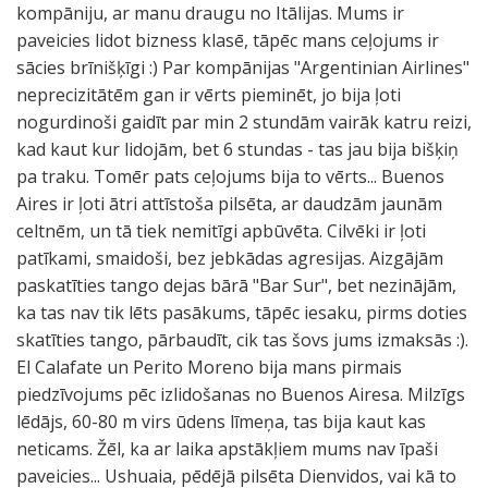
kompāniju, ar manu draugu no Itālijas. Mums ir
paveicies lidot bizness klasē, tāpēc mans ceļojums ir
sācies brīnišķīgi :) Par kompānijas "Argentinian Airlines"
neprecizitātēm gan ir vērts pieminēt, jo bija ļoti
nogurdinoši gaidīt par min 2 stundām vairāk katru reizi,
kad kaut kur lidojām, bet 6 stundas - tas jau bija bišķiņ
pa traku. Tomēr pats ceļojums bija to vērts... Buenos
Aires ir ļoti ātri attīstoša pilsēta, ar daudzām jaunām
celtnēm, un tā tiek nemitīgi apbūvēta. Cilvēki ir ļoti
patīkami, smaidoši, bez jebkādas agresijas. Aizgājām
paskatīties tango dejas bārā "Bar Sur", bet nezinājām,
ka tas nav tik lēts pasākums, tāpēc iesaku, pirms doties
skatīties tango, pārbaudīt, cik tas šovs jums izmaksās :).
El Calafate un Perito Moreno bija mans pirmais
piedzīvojums pēc izlidošanas no Buenos Airesa. Milzīgs
lēdājs, 60-80 m virs ūdens līmeņa, tas bija kaut kas
neticams. Žēl, ka ar laika apstākļiem mums nav īpaši
paveicies... Ushuaia, pēdējā pilsēta Dienvidos, vai kā to