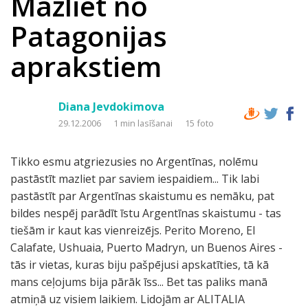
Mazliet no
Patagonijas
aprakstiem
Diana Jevdokimova
29.12.2006
1 min lasīšanai
15 foto
Tikko esmu atgriezusies no Argentīnas, nolēmu
pastāstīt mazliet par saviem iespaidiem... Tik labi
pastāstīt par Argentīnas skaistumu es nemāku, pat
bildes nespēj parādīt īstu Argentīnas skaistumu - tas
tiešām ir kaut kas vienreizējs. Perito Moreno, El
Calafate, Ushuaia, Puerto Madryn, un Buenos Aires -
tās ir vietas, kuras biju pašpējusi apskatīties, tā kā
mans ceļojums bija pārāk īss... Bet tas paliks manā
atmiņā uz visiem laikiem. Lidojām ar ALITALIA