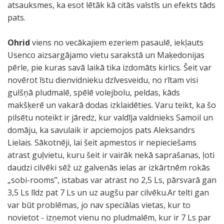
atsauksmes, ka esot lētāk kā citās valstīs un efekts tāds
pats.
Ohrid
viens no vecākajiem ezeriem pasaulē, iekļauts
Usenco aizsargājamo vietu sarakstā un Maķedonijas
pērle, pie kuras savā laikā tika izdomāts kirlics. Šeit var
novērot īstu dienvidnieku dzīvesveidu, no rītam visi
gulšņā pludmalē, spēlē volejbolu, peldas, kāds
makšķerē un vakarā dodas izklaidēties. Varu teikt, ka šo
pilsētu noteikt ir jāredz, kur valdīja valdnieks Samoil un
domāju, ka savulaik ir apciemojos pats Aleksandrs
Lielais. Sākotnēji, lai šeit apmestos ir nepieciešams
atrast guļvietu, kuru šeit ir vairāk nekā saprašanas, ļoti
daudzi cilvēki sēž uz galvenās ielas ar izkārtnēm rokās
„sobi-rooms”, istabas var atrast no 2,5 Ls, pārsvarā gan
3,5 Ls līdz pat 7 Ls un uz augšu par cilvēku.Ar telti gan
var būt problēmas, jo nav speciālas vietas, kur to
novietot - izņemot vienu no pludmalēm, kur ir 7 Ls par