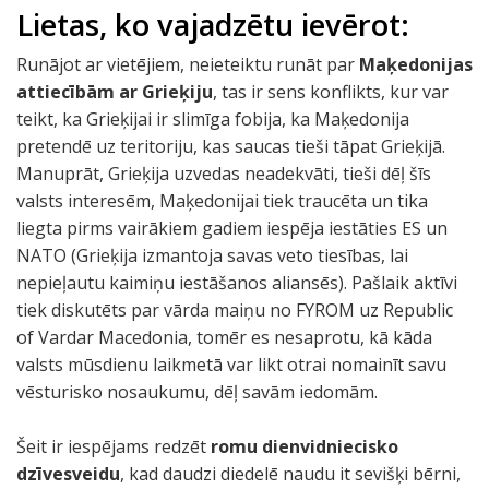
Lietas, ko vajadzētu ievērot:
Runājot ar vietējiem, neieteiktu runāt par
Maķedonijas
attiecībām ar Grieķiju
, tas ir sens konflikts, kur var
teikt, ka Grieķijai ir slimīga fobija, ka Maķedonija
pretendē uz teritoriju, kas saucas tieši tāpat Grieķijā.
Manuprāt, Grieķija uzvedas neadekvāti, tieši dēļ šīs
valsts interesēm, Maķedonijai tiek traucēta un tika
liegta pirms vairākiem gadiem iespēja iestāties ES un
NATO (Grieķija izmantoja savas veto tiesības, lai
nepieļautu kaimiņu iestāšanos aliansēs). Pašlaik aktīvi
tiek diskutēts par vārda maiņu no FYROM uz Republic
of Vardar Macedonia, tomēr es nesaprotu, kā kāda
valsts mūsdienu laikmetā var likt otrai nomainīt savu
vēsturisko nosaukumu, dēļ savām iedomām.
Šeit ir iespējams redzēt
romu dienvidniecisko
dzīvesveidu
, kad daudzi diedelē naudu it sevišķi bērni,