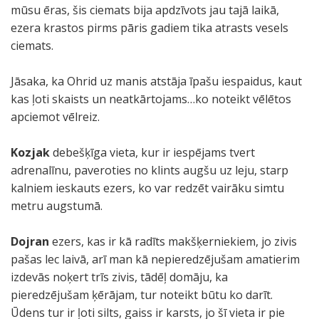
mūsu ēras, šis ciemats bija apdzīvots jau tajā laikā,
ezera krastos pirms pāris gadiem tika atrasts vesels
ciemats.
Jāsaka, ka Ohrid uz manis atstāja īpašu iespaidus, kaut
kas ļoti skaists un neatkārtojams…ko noteikt vēlētos
apciemot vēlreiz.
Kozjak
debešķīga vieta, kur ir iespējams tvert
adrenalīnu, paveroties no klints augšu uz leju, starp
kalniem ieskauts ezers, ko var redzēt vairāku simtu
metru augstumā.
Dojran
ezers, kas ir kā radīts makšķerniekiem, jo zivis
pašas lec laivā, arī man kā nepieredzējušam amatierim
izdevās noķert trīs zivis, tādēļ domāju, ka
pieredzējušam ķērājam, tur noteikt būtu ko darīt.
Ūdens tur ir ļoti silts, gaiss ir karsts, jo šī vieta ir pie