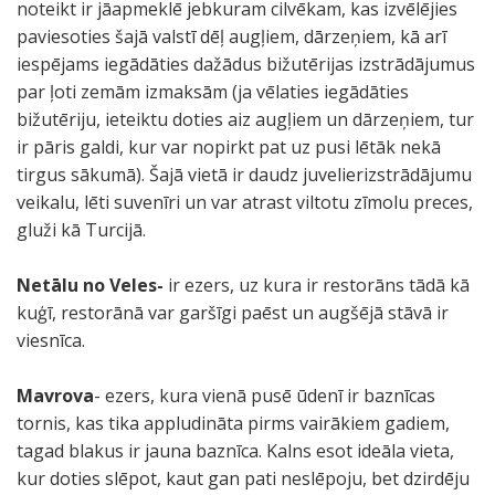
noteikt ir jāapmeklē jebkuram cilvēkam, kas izvēlējies
paviesoties šajā valstī dēļ augļiem, dārzeņiem, kā arī
iespējams iegādāties dažādus bižutērijas izstrādājumus
par ļoti zemām izmaksām (ja vēlaties iegādāties
bižutēriju, ieteiktu doties aiz augļiem un dārzeņiem, tur
ir pāris galdi, kur var nopirkt pat uz pusi lētāk nekā
tirgus sākumā). Šajā vietā ir daudz juvelierizstrādājumu
veikalu, lēti suvenīri un var atrast viltotu zīmolu preces,
gluži kā Turcijā.
Netālu no Veles-
ir ezers, uz kura ir restorāns tādā kā
kuģī, restorānā var garšīgi paēst un augšējā stāvā ir
viesnīca.
Mavrova
- ezers, kura vienā pusē ūdenī ir baznīcas
tornis, kas tika appludināta pirms vairākiem gadiem,
tagad blakus ir jauna baznīca. Kalns esot ideāla vieta,
kur doties slēpot, kaut gan pati neslēpoju, bet dzirdēju