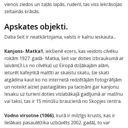
vienos ziedos un zaļās lapās, rudenī, tas viss iekrāsojas
zeltainās krāsās.
Apskates objekti.
Daba šeit ir neatkārtojama, valsts ir kalnu ieskauta...
Kanjons- Matka1
, iekšienē ezers, kas veidots cilvēku
rokām 1927. gadā- Matka, šeit var doties izbraukumā ar
laivām(3 Ls no cilvēka) uz Eiropā dziļākajām alām,
ieturēt kafejnīcā maltīti ar skaistu skatu, šie skati
atgādina kaut ko no internetā redzētājām fotogrāfijām
un noteikt aiziet pastaigāties pa taciņām gar kanjonu.
Iesaku uz turieni doties vislabākajā gadījumā ar mašīnu
vai taksi, tas ir 15 minūšu braucienā no Skopjes centra.
Vodno virsotne (1066)
, kurā ir milzīgs krusts, kas ir
lielākais pasaulē(tika uzbūvēts 2002. gadā), to var