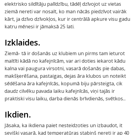
elektrisko sildītāju palīdzību, tādēļ dzīvojot uz vietas
ziemā nereti var nosalt, ko man nācās piedzīvot vairāk
kārt, ja dzīvo dzīvokļos, kur ir centrālā apkure visu gadu
katru mēnesi ir jāmaksā 25 lati.
Izklaides.
Ziemā- tā ir došanās uz klubiem un pirms tam ieturot
maltīti kādā no kafejnīcām, var ari doties iekarot kādu
kalna vai paugura virsotni, vasarā došanās pie dabas,
makšķerēšana, pastaigas, dejas āra klubos un noteikt
sēdēšana āra kafejnīcās, kopumā biju pārsteigta, cik
daudz cilvēku pavada laiku kafejnīcās, viņi tajās ir
praktiski visu laiku, darba dienās brīvdienās, svētkos...
Ikdien.
Jāsaka, ka ikdiena paiet nesteidzoties un izbaudot, it
sevišķi vasarā, kad temperatūras stabiņš nereti ir ap 40