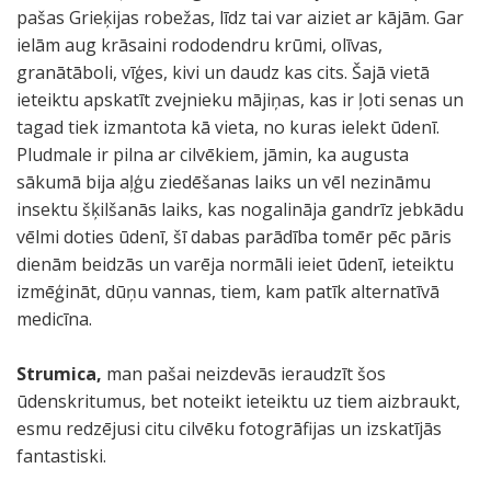
pašas Grieķijas robežas, līdz tai var aiziet ar kājām. Gar
ielām aug krāsaini rododendru krūmi, olīvas,
granātāboli, vīģes, kivi un daudz kas cits. Šajā vietā
ieteiktu apskatīt zvejnieku mājiņas, kas ir ļoti senas un
tagad tiek izmantota kā vieta, no kuras ielekt ūdenī.
Pludmale ir pilna ar cilvēkiem, jāmin, ka augusta
sākumā bija aļģu ziedēšanas laiks un vēl nezināmu
insektu šķilšanās laiks, kas nogalināja gandrīz jebkādu
vēlmi doties ūdenī, šī dabas parādība tomēr pēc pāris
dienām beidzās un varēja normāli ieiet ūdenī, ieteiktu
izmēģināt, dūņu vannas, tiem, kam patīk alternatīvā
medicīna.
Strumica,
man pašai neizdevās ieraudzīt šos
ūdenskritumus, bet noteikt ieteiktu uz tiem aizbraukt,
esmu redzējusi citu cilvēku fotogrāfijas un izskatījās
fantastiski.