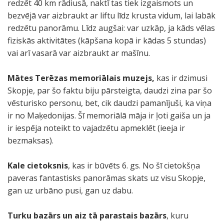
redzēt 40 km rādiusā, naktī tas tiek izgaismots un
bezvējā var aizbraukt ar liftu līdz krusta vidum, lai labāk
redzētu panorāmu. Līdz augšai: var uzkāp, ja kāds vēlas
fiziskās aktivitātes (kāpšana kopā ir kādas 5 stundas)
vai arī vasarā var aizbraukt ar mašīnu.
Mātes Terēzas memoriālais muzejs,
kas ir dzimusi
Skopje, par šo faktu biju pārsteigta, daudzi zina par šo
vēsturisko personu, bet, cik daudzi pamanījuši, ka viņa
ir no Maķedonijas. Šī memoriālā māja ir ļoti gaiša un ja
ir iespēja noteikt to vajadzētu apmeklēt (ieeja ir
bezmaksas).
Kale cietoksnis
, kas ir būvēts 6. gs. No šī cietokšņa
paveras fantastisks panorāmas skats uz visu Skopje,
gan uz urbāno pusi, gan uz dabu.
Turku bazārs un aiz tā parastais bazārs
, kuru