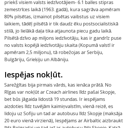
priekš visiem valsts iedzīvotājiem- 6.1 balles stipras
zemestrīces laikā (1963. gadā), kura sagrāva apmēram
80% pilsētas, izmainot pilsētas vaibstus uz visiem
laikiem, tādēļ pilsētā ir tik daudz ēku postsocialistiskā
stilā, jo lielākā daļa tika atjaunota piecu gadu laikā.
Pilsētā dzīvo ap miljons iedzīvotāju, kas ir gandrīz puse
no valsts kopējā iedzīvotāju skaita (Kopumā valstī ir
apmēram 2,5 miljonu), tā robežojas ar Serbiju,
Bulgāriju, Grieķiju un Albāniju.
Iespējas nokļūt.
Sarežģītas bija pirmais vārds, kas ienāca prātā. No
Rīgas var nokļūt ar Czeach airlines līdz pašai Skopje,
bet būs jāgaida lidostā 19 stundas. Ir iespējams
aizdoties līdz tuvējām kaimiņvalstīm, vienā reizē, es
lidoju uz Sofiju un tad ar autobusu līdz Skopje (maksāja
20 euro vienā virzienā), Iespējams ar Airbaltic aizbraukt
līdz Belgradai un tad arī ar autobusu līdz Skopje. Katrā