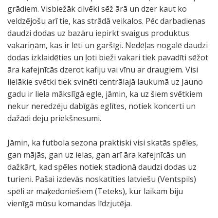
grādiem. Visbiežāk cilvēki sēž ārā un dzer kaut ko
veldzējošu arī tie, kas strādā veikalos. Pēc darbadienas
daudzi dodas uz bazāru iepirkt svaigus produktus
vakariņām, kas ir lēti un garšīgi. Nedēļas nogalē daudzi
dodas izklaidēties un ļoti bieži vakari tiek pavadīti sēžot
āra kafejnīcās dzerot kafiju vai vīnu ar draugiem. Visi
lielākie svētki tiek svinēti centrālajā laukumā uz Jauno
gadu ir liela mākslīgā egle, jāmin, ka uz šiem svētkiem
nekur neredzēju dabīgās eglītes, notiek koncerti un
dažādi deju priekšnesumi.
Jāmin, ka futbola sezona praktiski visi skatās spēles,
gan mājās, gan uz ielas, gan arī āra kafejnīcās un
dažkārt, kad spēles notiek stadionā daudzi dodas uz
turieni. Pašai izdevās noskatīties latviešu (Ventspils)
spēli ar maķedoniešiem (Teteks), kur laikam biju
vienīgā mūsu komandas līdzjutēja.