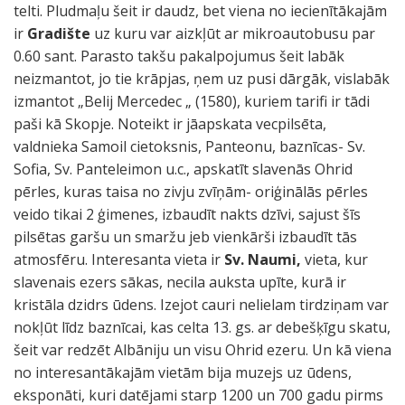
telti. Pludmaļu šeit ir daudz, bet viena no iecienītākajām
ir
Gradište
uz kuru var aizkļūt ar mikroautobusu par
0.60 sant. Parasto takšu pakalpojumus šeit labāk
neizmantot, jo tie krāpjas, ņem uz pusi dārgāk, vislabāk
izmantot „Belij Mercedec „ (1580), kuriem tarifi ir tādi
paši kā Skopje. Noteikt ir jāapskata vecpilsēta,
valdnieka Samoil cietoksnis, Panteonu, baznīcas- Sv.
Sofia, Sv. Panteleimon u.c., apskatīt slavenās Ohrid
pērles, kuras taisa no zivju zvīņām- oriģinālās pērles
veido tikai 2 ģimenes, izbaudīt nakts dzīvi, sajust šīs
pilsētas garšu un smaržu jeb vienkārši izbaudīt tās
atmosfēru. Interesanta vieta ir
Sv. Naumi,
vieta, kur
slavenais ezers sākas, necila auksta upīte, kurā ir
kristāla dzidrs ūdens. Izejot cauri nelielam tirdziņam var
nokļūt līdz baznīcai, kas celta 13. gs. ar debešķīgu skatu,
šeit var redzēt Albāniju un visu Ohrid ezeru. Un kā viena
no interesantākajām vietām bija muzejs uz ūdens,
eksponāti, kuri datējami starp 1200 un 700 gadu pirms