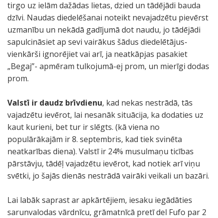
tirgo uz ielām dažādas lietas, dzied un tādējādi bauda
dzīvi. Naudas diedelēšanai noteikt nevajadzētu pievērst
uzmanību un nekādā gadījumā dot naudu, jo tādējādi
sapulcināsiet ap sevi vairākus šādus diedelētājus-
vienkārši ignorējiet vai arī, ja neatkāpjas pasakiet
„Begaj”- apmēram tulkojumā-ej prom, un mierīgi dodas
prom.
Valstī ir daudz brīvdienu
, kad nekas nestrādā, tās
vajadzētu ievērot, lai nesanāk situācija, ka dodaties uz
kaut kurieni, bet tur ir slēgts. (kā viena no
populārākajām ir 8. septembris, kad tiek svinēta
neatkarības diena). Valstī ir 24% musulmaņu ticības
pārstāvju, tādēļ vajadzētu ievērot, kad notiek arī viņu
svētki, jo šajās dienās nestrādā vairāki veikali un bazāri.
Lai labāk saprast ar apkārtējiem, iesaku iegādāties
sarunvalodas vārdnīcu, grāmatnīcā pretī del Fufo par 2