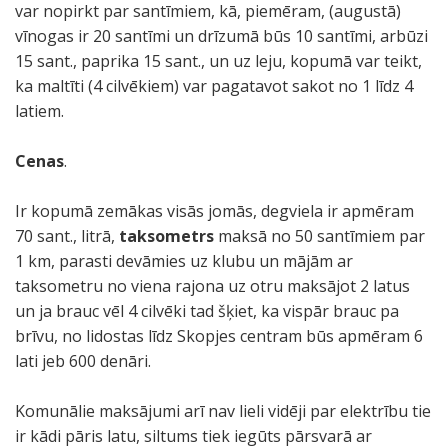
var nopirkt par santīmiem, kā, piemēram, (augustā)
vīnogas ir 20 santīmi un drīzumā būs 10 santīmi, arbūzi
15 sant., paprika 15 sant., un uz leju, kopumā var teikt,
ka maltīti (4 cilvēkiem) var pagatavot sakot no 1 līdz 4
latiem.
Cenas
.
Ir kopumā zemākas visās jomās, degviela ir apmēram
70 sant., litrā,
taksometrs
maksā no 50 santīmiem par
1 km, parasti devāmies uz klubu un mājām ar
taksometru no viena rajona uz otru maksājot 2 latus
un ja brauc vēl 4 cilvēki tad šķiet, ka vispār brauc pa
brīvu, no lidostas līdz Skopjes centram būs apmēram 6
lati jeb 600 denāri.
Komunālie maksājumi arī nav lieli vidēji par elektrību tie
ir kādi pāris latu, siltums tiek iegūts pārsvarā ar