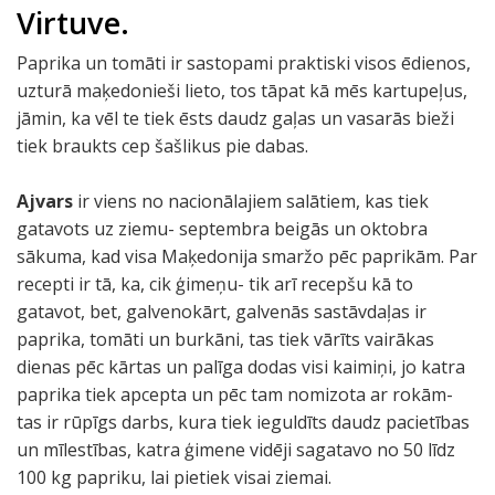
Virtuve.
Paprika un tomāti ir sastopami praktiski visos ēdienos,
uzturā maķedonieši lieto, tos tāpat kā mēs kartupeļus,
jāmin, ka vēl te tiek ēsts daudz gaļas un vasarās bieži
tiek braukts cep šašlikus pie dabas.
Ajvars
ir viens no nacionālajiem salātiem, kas tiek
gatavots uz ziemu- septembra beigās un oktobra
sākuma, kad visa Maķedonija smaržo pēc paprikām. Par
recepti ir tā, ka, cik ģimeņu- tik arī recepšu kā to
gatavot, bet, galvenokārt, galvenās sastāvdaļas ir
paprika, tomāti un burkāni, tas tiek vārīts vairākas
dienas pēc kārtas un palīga dodas visi kaimiņi, jo katra
paprika tiek apcepta un pēc tam nomizota ar rokām-
tas ir rūpīgs darbs, kura tiek ieguldīts daudz pacietības
un mīlestības, katra ģimene vidēji sagatavo no 50 līdz
100 kg papriku, lai pietiek visai ziemai.