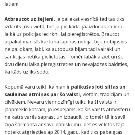
latiem.
Atbraucot uz šejieni,
ja paliekat viesnīcā tad tas tiks
izdarīts Jūsu vietā, bet ja pie kāda, jāaizdodas 2 dienu
laikā uz policijas iecirkni, lai piereģistrētos. Braucot
atpakaļ man šīs kartona lapiņas nebija, biju nobijusies
ne pa jokam, labi, ka autobusā bijām tādi vairāki un
sankcijas netika pielietotas. Tomēr labāk aiziet un šo
divu dienu laikā piereģistrēties un nevajadzēs baidīties,
ka kāds uzliks sodu.
Kopumā varu teikt, ka man ir
palikušas ļoti siltas un
saulainas atmiņas par šo valsti,
vietām, tradīcijām un
cilvēkiem. Nevaru viennozīmīgi teikt, ka šī valsts ir
jāapmeklē katram, jo iespējams, ka šīs valsts atmosfēru
ne katrs varēs saprast un izbaudīt...jo tomēr tā ir savā
ziņā šarmanta ar savu dabiskumu...bet es vēlētos tajā
noteikt atgriezties ap 2014. gadu, kad tiks pabeigtas