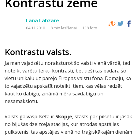
Kontrastu zeme
Lana Labzare
04.11.2010
8 min lasīšanai
138 foto
Kontrastu valsts.
Ja man vajadzētu noraksturot šo valsti vienā vārdā, tad
noteikt varētu teikt- kontrasti, bet tieši tas padara šo
vietu unikālu uz pārējo Eiropas valstu fona. Domāju, ka
to vajadzētu apskatīt noteikti tiem, kas vēlas redzēt
kaut ko dabīgu, zināmā mēra savdabīgu un
nesamākslotu.
Valsts galvaspilsēta ir
Skopje
, stāsts par pilsētu ir jāsāk
no bijušās dzelzceļa stacijas, kur atrodas apstājies
pulkstenis, tas apstājies vienā no traģiskākajām dienām