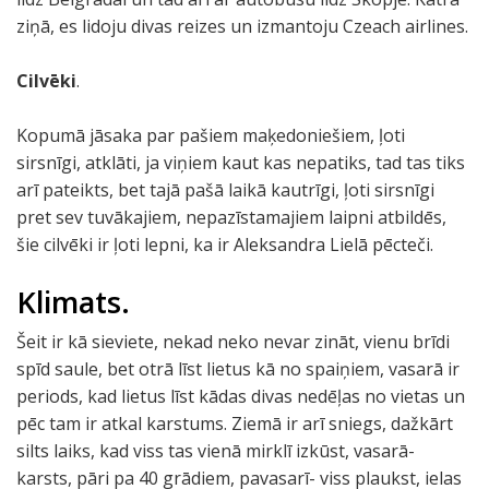
ziņā, es lidoju divas reizes un izmantoju Czeach airlines.
Cilvēki
.
Kopumā jāsaka par pašiem maķedoniešiem, ļoti
sirsnīgi, atklāti, ja viņiem kaut kas nepatiks, tad tas tiks
arī pateikts, bet tajā pašā laikā kautrīgi, ļoti sirsnīgi
pret sev tuvākajiem, nepazīstamajiem laipni atbildēs,
šie cilvēki ir ļoti lepni, ka ir Aleksandra Lielā pēcteči.
Klimats.
Šeit ir kā sieviete, nekad neko nevar zināt, vienu brīdi
spīd saule, bet otrā līst lietus kā no spaiņiem, vasarā ir
periods, kad lietus līst kādas divas nedēļas no vietas un
pēc tam ir atkal karstums. Ziemā ir arī sniegs, dažkārt
silts laiks, kad viss tas vienā mirklī izkūst, vasarā-
karsts, pāri pa 40 grādiem, pavasarī- viss plaukst, ielas