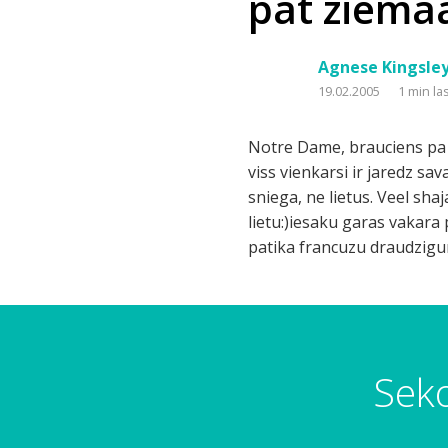
pat ziemaa 
Agnese Kingsle
19.02.2005
1 min la
Notre Dame, brauciens pa Seenu
viss vienkarsi ir jaredz sav
sniega, ne lietus. Veel shaj
lietu:)iesaku garas vakara p
patika francuzu draudzig
Seko