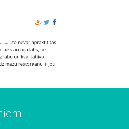
.........to nevar apraxtit tas
laiks ari bija labs, ne
z labu un kvalitatiivu
udz mazu restoraanu :) ljoti
umiem