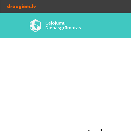
Ceļojumu
Dienasgrāmatas