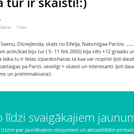
tur ir skaisti!:)
y
sīšanai
7 foto
, Disnejlenda, skats no Eifelja, Naksniigaa Pariize. ..............
am acim:)kad biju tur ( 5- 11 feb 2005) bija silts +12 graadu un 
a laika tu ir lielas izpardoshanas ta kaa var nopirkt ljoti daud
astaigas pa Parizi, veseligi + skaisti un interesanti. ljoti da
ums un pretimnaksana:)
 līdzi svaigākajiem jaun
Uzzini par jaunākajiem ceļojumiem un aktualitātēm pirmais