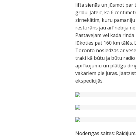
lifta sienās un jūsmot par
grīdu. Jāteic, ka 6 centime
zirneklītim, kuru pamanīj
restorāns jau arī nebija ne
Pastāvējām vēl kādā rindā
lūkoties pat 160 km tālēs
Toronto noslēdzās ar vesel
traki kā būtu ja būtu radi
aprīkojumu un plātīgu diri
vakariem pie jūras. Jāatzīs
ekspedīcijās.
Noderīgas saites: Raidījum