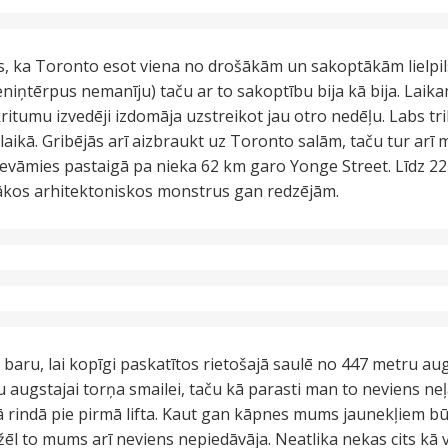
dēts, ka Toronto esot viena no drošākām un sakoptākām lielpi
reniņtērpus nemanīju) taču ar to sakoptību bija kā bija. Laik
kritumu izvedēji izdomāja uzstreikot jau otro nedēļu. Labs t
laikā. Gribējās arī aizbraukt uz Toronto salām, taču tur ar
devāmies pastaigā pa nieka 62 km garo Yonge Street. Līdz 
rākos arhitektoniskos monstrus gan redzējām.
 baru, lai kopīgi paskatītos rietošajā saulē no 447 metru aug
u augstajai torņa smailei, taču kā parasti man to neviens n
ā rindā pie pirmā lifta. Kaut gan kāpnes mums jaunekļiem b
ēl to mums arī neviens nepiedāvāja. Neatlika nekas cits kā vē