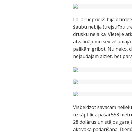
Lai arī iepriekš bija dzir
šaubu nebija (trejstrīpu t
drusku nelaikā. Vietējie at
atvaļinājumu sev vēlamajā 
palikām gribot. Nu neko, 
nejaudājām aiziet, bet pā
Visbeidzot savācām nelielu
uzkāpt līdz pašai 553 metr
28 dolārus un stājos garaj
aktīvāka padarīšana. Diemž