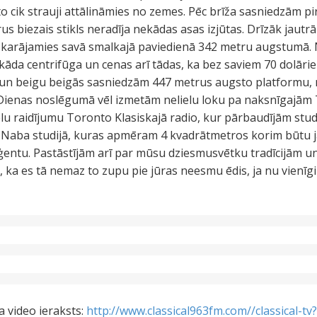
 to cik strauji attālināmies no zemes. Pēc brīža sasniedzām p
trus biezais stikls neradīja nekādas asas izjūtas. Drīzāk jautr
u karājamies savā smalkajā paviedienā 342 metru augstumā. 
kāda centrifūga un cenas arī tādas, ka bez saviem 70 dolāriem
 un beigu beigās sasniedzām 447 metrus augsto platformu, n
. Dienas noslēgumā vēl izmetām nelielu loku pa naksnīgajām 
u raidījumu Toronto Klasiskajā radio, kur pārbaudījām studija
o Naba studijā, kuras apmēram 4 kvadrātmetros korim būtu j
ģentu. Pastāstījām arī par mūsu dziesmusvētku tradīcijām un
t, ka es tā nemaz to zupu pie jūras neesmu ēdis, ja nu vienīgi
a video ieraksts:
http://www.classical963fm.com//classical-tv