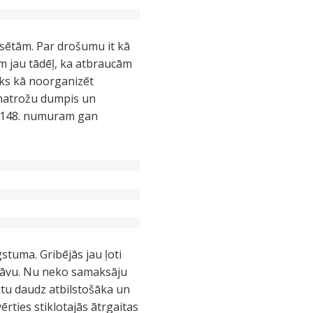
lsētām. Par drošumu it kā
am jau tādēļ, ka atbraucām
riks kā noorganizēt
ī matrožu dumpis un
22148. numuram gan
stuma. Gribējās jau ļoti
eļāvu. Nu neko samaksāju
ūtu daudz atbilstošāka un
rties stiklotajās ātrgaitas