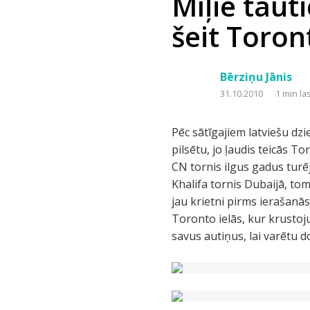
Mīļie tauti
šeit Toron
Bērziņu Jānis
31.10.2010
1 min la
Pēc sātīgajiem latviešu d
pilsētu, jo ļaudis teicās 
CN tornis ilgus gadus turē
Khalifa tornis Dubaijā, t
jau krietni pirms ierašanā
Toronto ielās, kur krusto
savus autiņus, lai varētu 