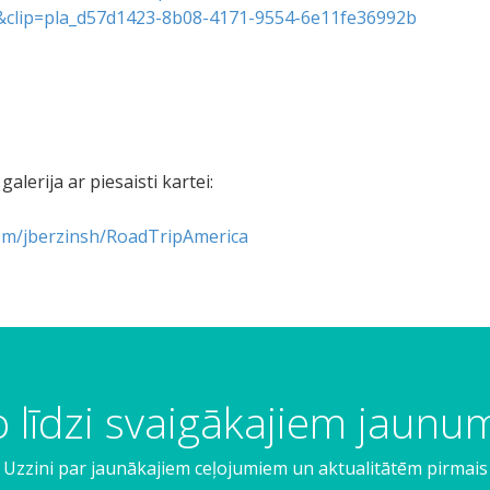
&clip=pla_d57d1423-8b08-4171-9554-6e11fe36992b
lerija ar piesaisti kartei:
com/jberzinsh/RoadTripAmerica
 līdzi svaigākajiem jaun
Uzzini par jaunākajiem ceļojumiem un aktualitātēm pirmais