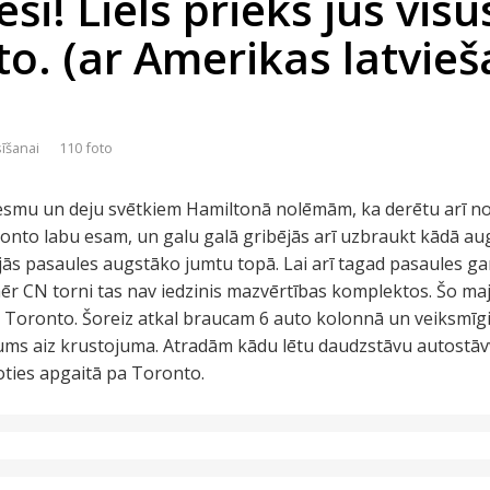
eši! Liels prieks jūs vis
to. (ar Amerikas latvie
sīšanai
110 foto
ziesmu un deju svētkiem Hamiltonā nolēmām, ka derētu arī n
Toronto labu esam, un galu galā gribējās arī uzbraukt kādā au
jās pasaules augstāko jumtu topā. Lai arī tagad pasaules g
omēr CN torni tas nav iedzinis mazvērtības komplektos. Šo 
s Toronto. Šoreiz atkal braucam 6 auto kolonnā un veiksmīg
jums aiz krustojuma. Atradām kādu lētu daudzstāvu autostāv
doties apgaitā pa Toronto.