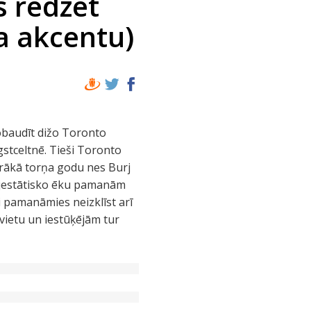
us redzēt
ša akcentu)
obaudīt dižo Toronto
gstceltnē. Tieši Toronto
arākā torņa godu nes Burj
majestātisko ēku pamanām
i pamanāmies neizklīst arī
vietu un iestūķējām tur