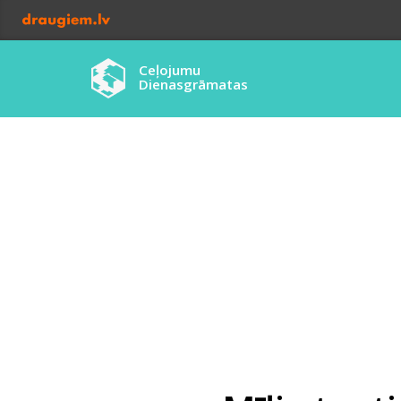
Ceļojumu
Dienasgrāmatas