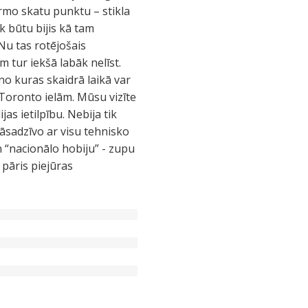
irmo skatu punktu – stikla
āk būtu bijis kā tam
Nu tas rotējošais
 tur iekšā labāk nelīst.
o kuras skaidrā laikā var
Toronto ielām. Mūsu vizīte
s ietilpību. Nebija tik
āsadzīvo ar visu tehnisko
 “nacionālo hobiju” - zupu
 pāris piejūras
?