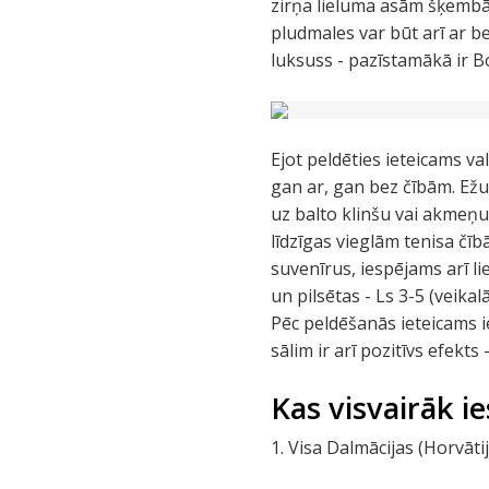
zirņa lieluma asām šķembām
pludmales var būt arī ar be
luksuss - pazīstamākā ir Bo
Ejot peldēties ieteicams va
gan ar, gan bez čībām. Ežus
uz balto klinšu vai akmeņu
līdzīgas vieglām tenisa čīb
suvenīrus, iespējams arī l
un pilsētas - Ls 3-5 (veikalā
Pēc peldēšanās ieteicams i
sālim ir arī pozitīvs efekts 
Kas visvairāk i
1. Visa Dalmācijas (Horvāt