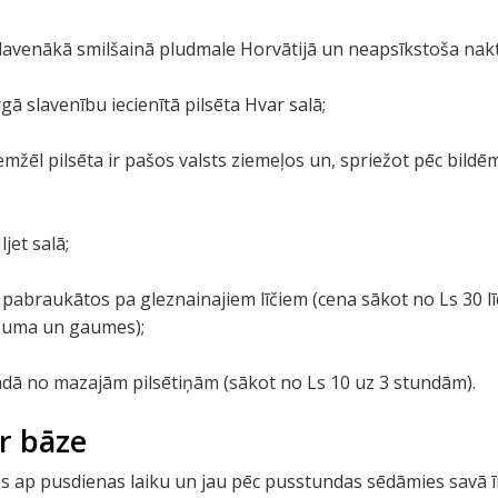
slavenākā smilšainā pludmale Horvātijā un neapsīkstoša nakt
ā slavenību iecienītā pilsēta Hvar salā;
iemžēl pilsēta ir pašos valsts ziemeļos un, spriežot pēc bildēm
jet salā;
i pabraukātos pa gleznainajiem līčiem (cena sākot no Ls 30
zuma un gaumes);
ādā no mazajām pilsētiņām (sākot no Ls 10 uz 3 stundām).
r bāze
s ap pusdienas laiku un jau pēc pusstundas sēdāmies savā īr