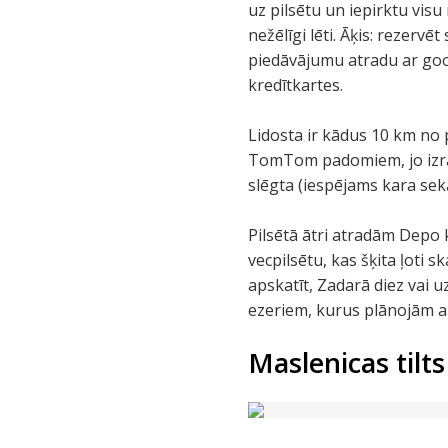
uz pilsētu un iepirktu vis
nežēlīgi lēti. Āķis: rezerv
piedāvājumu atradu ar googl
kredītkartes.
Lidosta ir kādus 10 km no 
TomTom padomiem, jo izrādās
slēgta (iespējams kara sek
Pilsētā ātri atradām Depo 
vecpilsētu, kas šķita ļoti
apskatīt, Zadarā diez vai 
ezeriem, kurus plānojām ap
Maslenicas tilts