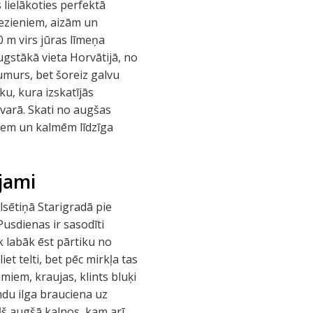
 lielākoties perfektā
riezieniem, aizām un
0 m virs jūras līmeņa
 augstākā vieta Horvātijā, no
numurs, bet šoreiz galvu
ku, kura izskatījās
 varā. Skati no augšas
riem un kalmēm līdzīga
jami
ilsētiņā Starigradā pie
Pusdienas ir sasodīti
k labāk ēst pārtiku no
iet telti, bet pēc mirkļa tas
lmiem, kraujas, klints bluķi
ndu ilga brauciena uz
š augšā kalnos, kam arī