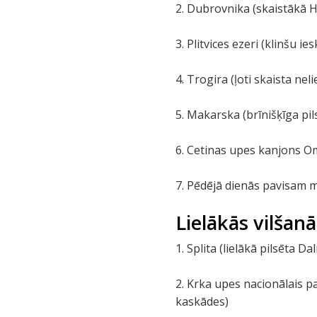
2. Dubrovnika (skaistākā 
3. Plitvices ezeri (klinšu 
4. Trogira (ļoti skaista ne
5. Makarska (brīnišķīga pi
6. Cetinas upes kanjons Omi
7. Pēdējā dienās pavisam mi
Lielākās vilšanā
1. Splita (lielākā pilsēta D
2. Krka upes nacionālais 
kaskādes)