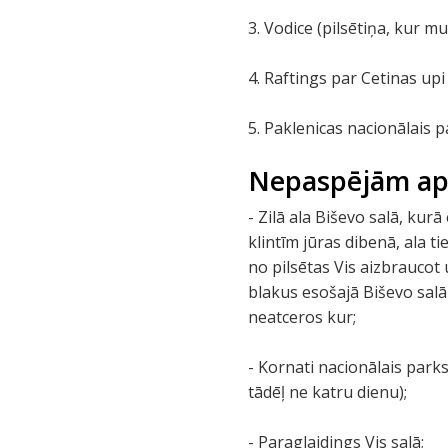
3. Vodice (pilsētiņa, kur mu
4. Raftings par Cetinas upi
5. Paklenicas nacionālais p
Nepaspējām ap
- Zilā ala Biševo salā, kur
klintīm jūras dibenā, ala ti
no pilsētas Vis aizbraucot
blakus esošajā Biševo salā 
neatceros kur;
- Kornati nacionālais parks
tādēļ ne katru dienu);
- Paraglaidings Vis salā;