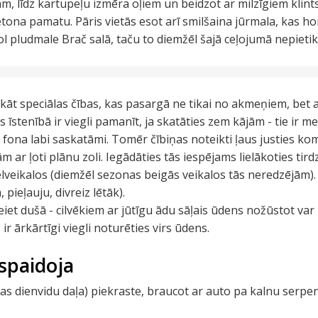
, līdz kartupeļu izmēra oļiem un beidzot ar milzīgiem klints
tona pamatu. Pāris vietās esot arī smilšaina jūrmala, kas horv
l pludmale Brač salā, taču to diemžēl šajā ceļojumā nepietika
lkāt speciālas čības, kas pasargā ne tikai no akmeņiem, bet 
 īstenībā ir viegli pamanīt, ja skatāties zem kājām - tie ir me
 fona labi saskatāmi. Tomēr čībiņas noteikti ļaus justies ko
ām ar ļoti plānu zoli. Iegādāties tās iespējams lielākoties tir
ielveikalos (diemžēl sezonas beigās veikalos tās neredzējām).
, pieļauju, divreiz lētāk).
eiet dušā - cilvēkiem ar jūtīgu ādu sāļais ūdens nožūstot va
- ir ārkārtīgi viegli noturēties virs ūdens.
espaidoja
ijas dienvidu daļa) piekraste, braucot ar auto pa kalnu serpe