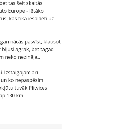
et tas šeit skaitās
Auto Europe - lētāko
us, kas tika iesaldēti uz
 gan nācās pasvīst, klausot
 bijusi agrāk, bet tagad
m neko nezināja...
. Izstaigājām arī
ās un ko nepaspēsim
kļūtu tuvāk Plitvices
 ap 130 km.