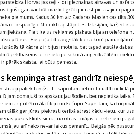
rsteidza Horvātijas ceļi - ļoti gleznainas ainavas un asfalts
os bijuši, gan var būt mazliet grūti pierast pie asajiem pag
i nekā pie mums. Kādus 30 km aiz Zadaras Maslenicas tilts 30
āma ir iespaidīga. Noteikti apstājieties! Izlasījām, ka šeit ir
mijlēkšana. Pie tilta uz reklāmas plakāta bija arī telefona 
mūsu plānos... Pie paša tilta augstāk kalna korē pamanījām ē
Izrādās tā kādreiz ir bijusi motelis, bet tagad atstāta dabas
almā peldbaseins ar nelielu peļķi kurā aug vilkvālītēm, meld
a ir pārāk skaista, lai būtu pamesta...
us kempinga atrast gandrīz neiespē
n strauji paliek tumšs - to saprotam, ieturot maltīti nelielā p
 Bijām domājuši to apskatīt jau šodien, bet nepietika laika. 
peļiem ar grillētu cāļa fileju un kečupu. Saprotam, ka turpmā
am tālāk gar jūras piekrasti cerībā atrast kādu vietu, kur uzsl
 vienas puses klints siena, no otras - mājas ar nelieliem paga
tumsā jau arī neko nevar laikus pamanīt... Beigās pēc pusstu
plānotām apskates vietām, pamanu Tomiņā, ka tūlīt būs ceļ