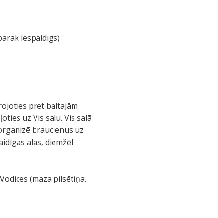
pārāk iespaidīgs)
arojoties pret baltajām
oties uz Vis salu. Vis salā
 organizē braucienus uz
aidīgas alas, diemžēl
 Vodices (maza pilsētiņa,