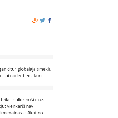
n citur globālajā tīmeklī,
- lai noder tiem, kuri
teikt - salīdzinoši maz.
kļūt vienkārši nav
ir akmeņainas - sākot no