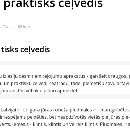
- praktisks ceļvedis
asīšanai
69 foto
tisks ceļvedis
 izlasīju desmitiem ceļojumu aprakstus - gan šeit draugos, ga
un praktisku ceļvedi neatradu, tādēļ piemetīšu savu artavu 
jām valstīm vēl tikai plāno apmeklēt.
Latvijai ir ļoti gara jūras robeža pludmales ir - man gribētos 
ir iespējams peldēties, bet neapdzīvotās vietās pie jūras pie
ērts. Iemesls - klintis, klintis un vēlreiz klintis. Pludmales 