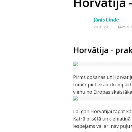
Horvātija 
Jānis Linde
26.01.2011
14 min l
Horvātija - prak
Pirms došanās uz Horvātiju
tomēr pietiekami kompaktu 
vienu no Eiropas skaistāka
Lai gan Horvātijai tāpat kā 
Katrā pilsētā un ciematiņā 
iespējams vai arī nav pūļu v