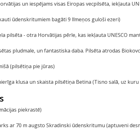
Horvātijas un iespējams visas Eiropas vecpilsēta, iekļauta
ieskauti ūdenskritumiem bagāti 9 līmeņos guloši ezeri)
liela pilsēta - otra Horvātijas pērle, kas iekļauta UNESCO ma
lsētas pludmale, un fantastiska daba. Pilsēta atrodas Biokov
šā (pilsētiņa pie jūras)
erīga klusa un skaista pilsētiņa Betina (Tisno salā, uz kuru v
s
almācijas piekrastē)
parks ar 70 m augsto Skradinski ūdenskritumu (aptuveni des