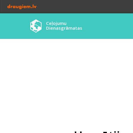
Ceļojumu
Dienasgrāmatas