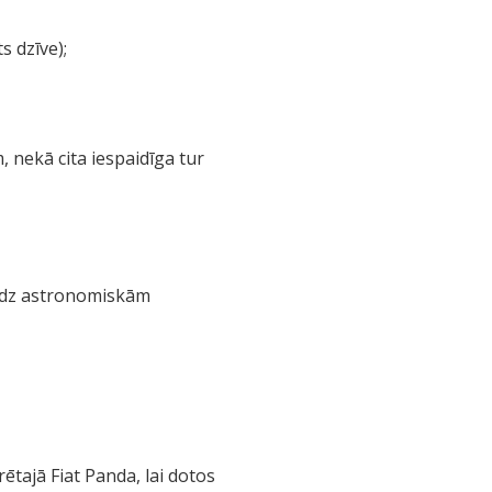
s dzīve);
, nekā cita iespaidīga tur
 līdz astronomiskām
ētajā Fiat Panda, lai dotos