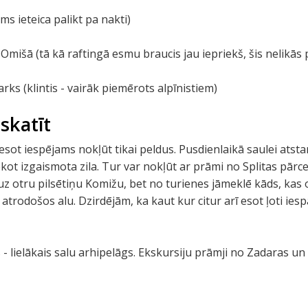
ms ieteica palikt pa nakti)
 Omišā (tā kā raftingā esmu braucis jau iepriekš, šis nelikās 
arks (klintis - vairāk piemērots alpīnistiem)
skatīt
ā esot iespējams nokļūt tikai peldus. Pusdienlaikā saulei atst
ekot izgaismota zila. Tur var nokļūt ar prāmi no Splitas pārceļ
 uz otru pilsētiņu Komižu, bet no turienes jāmeklē kāds, kas
atrodošos alu. Dzirdējām, ka kaut kur citur arī esot ļoti iesp
 - lielākais salu arhipelāgs. Ekskursiju prāmji no Zadaras un