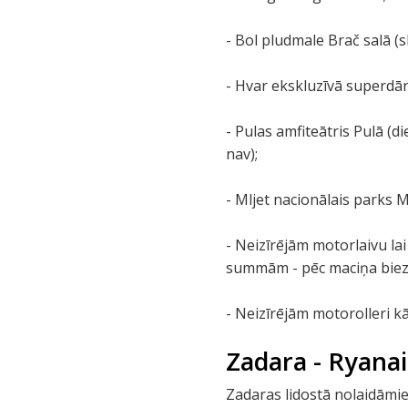
- Bol pludmale Brač salā (
- Hvar ekskluzīvā superdārg
- Pulas amfiteātris Pulā (d
nav);
- Mljet nacionālais parks Ml
- Neizīrējām motorlaivu la
summām - pēc maciņa bie
- Neizīrējām motorolleri k
Zadara - Ryanai
Zadaras lidostā nolaidāmie