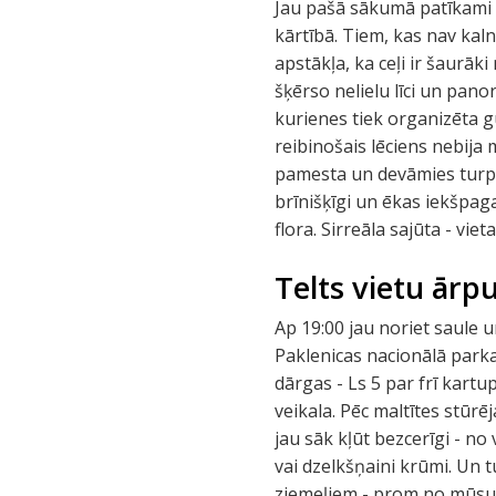
Jau pašā sākumā patīkami pā
kārtībā. Tiem, kas nav kaln
apstākļa, ka ceļi ir šaurāk
šķērso nelielu līci un panor
kurienes tiek organizēta gu
reibinošais lēciens nebija 
pamesta un devāmies turp. 
brīnišķīgi un ēkas iekšpag
flora. Sirreāla sajūta - viet
Telts vietu ārp
Ap 19:00 jau noriet saule u
Paklenicas nacionālā parka.
dārgas - Ls 5 par frī kartu
veikala. Pēc maltītes stūrēj
jau sāk kļūt bezcerīgi - no
vai dzelkšņaini krūmi. Un 
ziemeļiem - prom no mūsu 