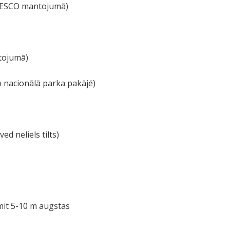
 UNESCO mantojumā)
ntojumā)
o nacionālā parka pakājē)
ed neliels tilts)
mit 5-10 m augstas