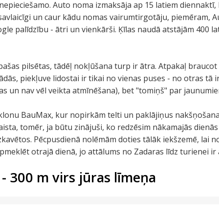
u nepieciešamo. Auto noma izmaksāja ap 15 latiem diennaktī, b
ēt savlaicīgi un caur kādu nomas vairumtirgotāju, piemēram, 
e palīdzību - ātri un vienkārši. Ķīlas naudā atstājām 400 lat
pašas pilsētas, tādēļ nokļūšana turp ir ātra. Atpakaļ braucot
, piekļuve lidostai ir tikai no vienas puses - no otras tā ir
as un nav vēl veikta atmīnēšana), bet "tomiņš" par jaunumie
klonu BauMax, kur nopirkām telti un paklājiņus nakšņošanai
 skaista, tomēr, ja būtu zinājuši, ko redzēsim nākamajās dien
uzkavētos. Pēcpusdienā nolēmām doties tālāk iekšzemē, lai no
meklēt otrajā dienā, jo attālums no Zadaras līdz turienei ir
 - 300 m virs jūras līmeņa