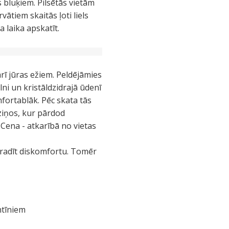
 bluķiem. Pilsētās vietām
ātiem skaitās ļoti liels
 laika apskatīt.
arī jūras ežiem. Peldējāmies
lni un kristāldzidrajā ūdenī
mfortablāk. Pēc skata tās
dziņos, kur pārdod
 Cena - atkarībā no vietas
r radīt diskomfortu. Tomēr
ntīniem