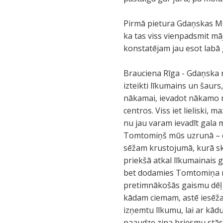
Pirmā pietura Gdaņskas MC
ka tas viss vienpadsmit mā
konstatējam jau esot labā 
Brauciena Rīga - Gdaņska no
izteikti līkumains un šaur
nākamai, ievadot nākamo mē
centros. Viss iet lieliski
nu jau varam ievadīt gala m
Tomtomiņš mūs uzrunā – es
sēžam krustojumā, kurā sk
priekšā atkal līkumainais 
bet dodamies Tomtomiņa nor
pretimnākošās gaismu dēļ v
kādam ciemam, astē iesēžas
izņemtu līkumu, lai ar kād
paaudze zina briesmu stāst