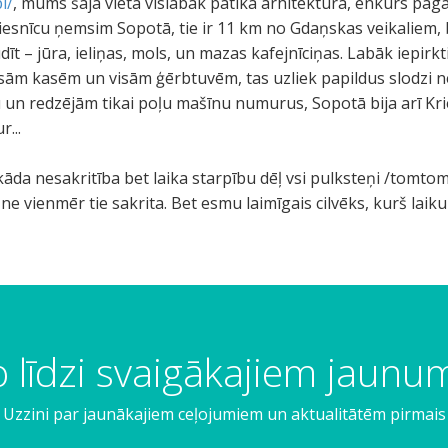
l/
, mums šajā vietā vislabāk patika arhitektūra, enkurs pag
esnīcu ņemsim Sopotā, tie ir 11 km no Gdaņskas veikaliem, 
dīt – jūra, ieliņas, mols, un mazas kafejnīciņas. Labāk iepirkt
visām kasēm un visām ģērbtuvēm, tas uzliek papildus slodzi n
 un redzējām tikai poļu mašīnu numurus, Sopotā bija arī Krie
...
kāda nesakritība bet laika starpību dēļ vsi pulksteņi /tomtom
e vienmēr tie sakrita. Bet esmu laimīgais cilvēks, kurš laiku 
 līdzi svaigākajiem jaun
Uzzini par jaunākajiem ceļojumiem un aktualitātēm pirmais