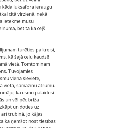
pie kāda luksafora ieraugu
kal citā virzienā, nekā
uma ietekmē mūsu
lnumā, bet tā kā ceļš
ījumam turēties pa kreisi,
ms, kā šajā ceļu kaudzē
ējamā vietā. Tomtomiņam
viens. Tuvojamies
smu viena sieviete,
tā vietā, samazinu ātrumu.
domāju, ka esmu palaidusi
ās un vēl pēc brīža
zkāpt un doties uz
arī trubiņā, jo kājas
ka ka ņemšot nost tiesības