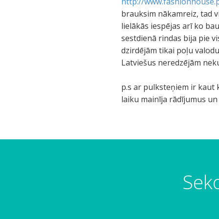
http://www.fashionhouse.p
brauksim nākamreiz, tad vi
lielākās iespējas arī ko bau
sestdienā rindas bija pie 
dzirdējām tikai poļu valodu
Latviešus neredzējām nekur
p.s ar pulksteņiem ir kaut 
laiku mainīja rādījumus un n
Seko