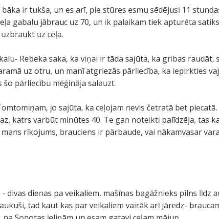
bāka ir tukša, un es arī, pie stūres esmu sēdējusi 11 stundas
 ceļa gabalu jābrauc uz 70, un ik palaikam tiek apturēta sati
uzbraukt uz ceļa.
alu- Rebeka saka, ka viņai ir tāda sajūta, ka gribas raudāt, 
ramā uz otru, un manī atgriezās pārliecība, ka iepirkties va
s šo pārliecību mēģināja salauzt.
Tomtomiņam, jo sajūta, ka ceļojam nevis četratā bet piecatā.
i maz, katrs varbūt minūtes 40. Te gan noteikti palīdzēja, tas 
ī mans rīkojums, brauciens ir pārbaude, vai nākamvasar varam 
 - divas dienas pa veikaliem, mašīnas bagāžnieks pilns līdz 
ukuši, tad kaut kas par veikaliem vairāk arī jāredz- brauc
u, pa Sopotas ieliņām un esam gatavi ceļam mājup.