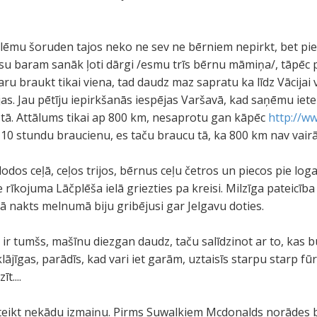
lēmu šoruden tajos neko ne sev ne bērniem nepirkt, bet pie
ūsu baram sanāk ļoti dārgi /esmu trīs bērnu māmiņa/, tāpēc p
ru braukt tikai viena, tad daudz maz sapratu ka līdz Vācijai 
lijas. Jau pētīju iepirkšanās iespējas Varšavā, kad saņēmu i
astā. Attālums tikai ap 800 km, nesaprotu gan kāpēc
http://w
0 stundu braucienu, es taču braucu tā, ka 800 km nav vair
odos ceļā, ceļos trijos, bērnus ceļu četros un piecos pie l
 rīkojuma Lāčplēša ielā griezties pa kreisi. Milzīga pateicīb
kā nakts melnumā biju gribējusi gar Jelgavu doties.
 ir tumšs, mašīnu diezgan daudz, taču salīdzinot ar to, kas b
klājīgas, parādīs, kad vari iet garām, uztaisīs starpu starp fū
t....
tu teikt nekādu izmaiņu. Pirms Suwalkiem Mcdonalds norādes 