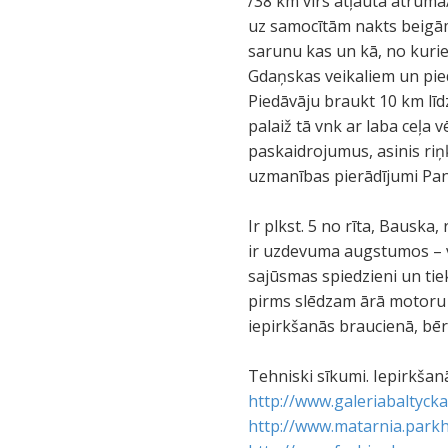
/38 km virs atļautā ātruma/
uz samocītām nakts beigām 
sarunu kas un kā, no kurie
Gdaņskas veikaliem un pied
Piedāvāju braukt 10 km lī
palaiž tā vnk ar laba ceļa
paskaidrojumus, asinis riņ
uzmanības pierādījumi Pane
Ir plkst. 5 no rīta, Bauska,
ir uzdevuma augstumos – vi
sajūsmas spiedzieni un tiek
pirms slēdzam ārā motoru
iepirkšanās braucienā, bērni
Tehniski sīkumi. Iepirkšanā
http://www.galeriabaltycka
http://www.matarnia.parkh