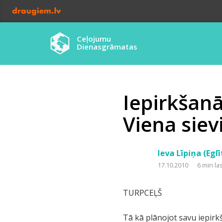
Ceļojumu
Dienasgrāmatas
Iepirkšanā
Viena sievi
Ieva Līpiņa (Eglī
17.10.2010
6 min la
TURPCEĻŠ
Tā kā plānojot savu iepir