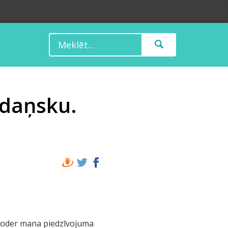
Gdaņsku.
 noder mana piedzīvojuma