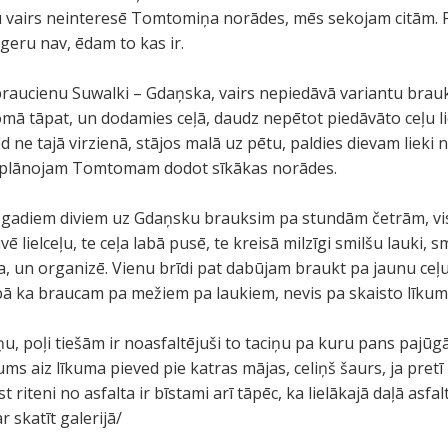
u vairs neinteresē Tomtomiņa norādes, mēs sekojam citām. 
eru nav, ēdam to kas ir.
braucienu Suwalki – Gdaņska, vairs nepiedāvā variantu brauk
 tāpat, un dodamies ceļā, daudz nepētot piedāvāto ceļu liel
ne tajā virzienā, stājos malā uz pētu, paldies dievam lieki n
u plānojam Tomtomam dodot sīkākas norādes.
c gadiem diviem uz Gdaņsku brauksim pa stundām četrām, vis
vē lielceļu, te ceļa labā pusē, te kreisā milzīgi smilšu lauki, s
ina, un organizē. Vienu brīdi pat dabūjam braukt pa jaunu ce
cībā ka braucam pa mežiem pa laukiem, nevis pa skaisto līkumai
u, poļi tiešām ir noasfaltējuši to taciņu pa kuru pans pajūg
ums aiz līkuma pieved pie katras mājas, celiņš šaurs, ja pretī
t riteni no asfalta ir bīstami arī tāpēc, ka lielākajā daļā asfal
r skatīt galerijā/