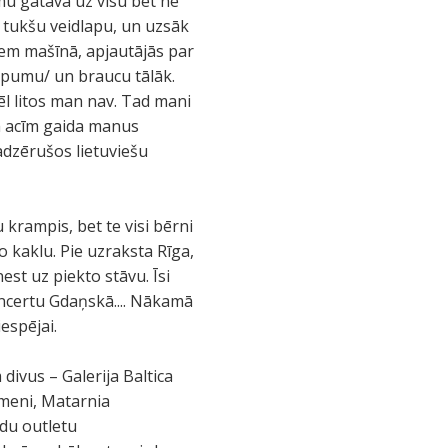
smu gatava uz visu bet ne
 tukšu veidlapu, un uzsāk
iem mašīnā, apjautājās par
kāpumu/ un braucu tālāk.
l litos man nav. Tad mani
ām acīm gaida manus
adzērušos lietuviešu
u krampis, bet te visi bērni
 kaklu. Pie uzraksta Rīga,
est uz piekto stāvu. Īsi
ncertu Gdaņskā.... Nākamā
iespējai.
divus – Galerija Baltica
līmeni, Matarnia
ndu outletu