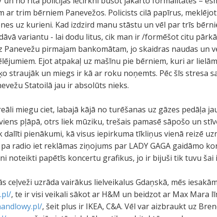
 un no rīta policijas iecirknī būšot jākārto formalitātes – e
ar trim bērniem Panevežos. Policists cilā papīrus, meklējot
nes uz kurieni. Kad izdzird manu stāstu un vēl par trīs bērn
āvā variantu - lai dodu litus, cik man ir /formēšot citu pār
dz Panevežu pirmajam bankomātam, jo skaidras naudas un vē
 vēlējumiem. Ejot atpakaļ uz mašīnu pie bērniem, kuri ar liel
ķo straujāk un miegs ir kā ar roku noņemts. Pēc šīs stresa s
vežu Statoilā jau ir absolūts nieks.
 reāli miegu ciet, labajā kājā no turēšanas uz gāzes pedāļa ja
ens pļāpā, otrs liek mūziku, trešais pamasē sāpošo un stīvo
 dalīti pienākumi, kā visus iepirkuma tīkliņus vienā reizē uzn
 pa radio iet reklāmas ziņojums par LADY GAGA gaidāmo ko
 noteikti papētīs koncertu grafikus, jo ir bijuši tik tuvu šai 
s ceļveži uzrāda vairākus lielveikalus Gdaņskā, mēs iesakām 
.pl/
, te ir visi veikali sākot ar H&M un beidzot ar Max Mara 
andlowy.pl/
, šeit plus ir IKEA, C&A. Vēl var aizbraukt uz Bre