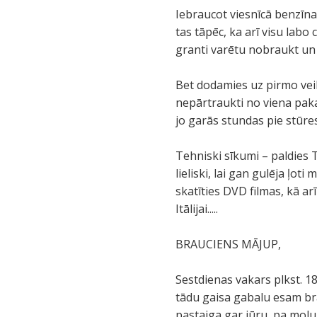
Iebraucot viesnīcā benzīna 
tas tāpēc, ka arī visu labo
granti varētu nobraukt un 
Bet dodamies uz pirmo veik
nepārtraukti no viena paka
jo garās stundas pie stūre
Tehniski sīkumi – paldies 
lieliski, lai gan gulēja ļot
skatīties DVD filmas, kā ar
Itālijai.....
BRAUCIENS MĀJUP,
Sestdienas vakars plkst. 18
tādu gaisa gabalu esam bra
pastaiga gar jūru, pa mol