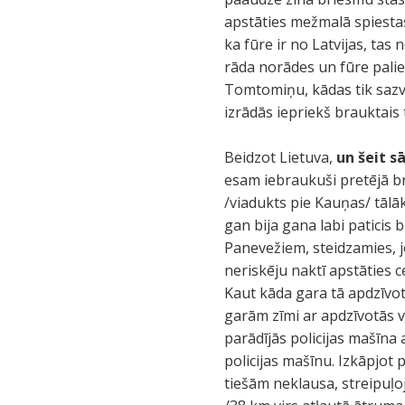
apstāties mežmalā spiestas l
ka fūre ir no Latvijas, tas
rāda norādes un fūre pali
Tomtomiņu, kādas tik sazvē
izrādās iepriekš brauktais
Beidzot Lietuva,
un šeit s
esam iebraukuši pretējā b
/viadukts pie Kauņas/ tāl
gan bija gana labi paticis b
Panevežiem, steidzamies, j
neriskēju naktī apstāties 
Kaut kāda gara tā apdzīvot
garām zīmi ar apdzīvotās v
parādījās policijas mašīn
policijas mašīnu. Izkāpjot 
tiešām neklausa, streipuļo