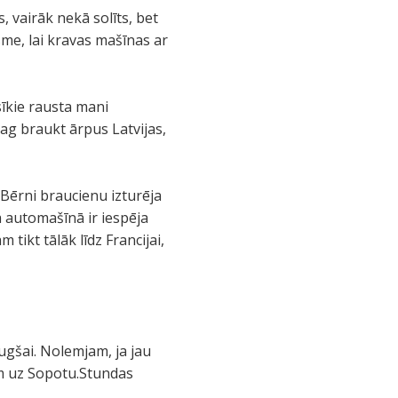
, vairāk nekā solīts, bet
ksme, lai kravas mašīnas ar
sīkie rausta mani
jag braukt ārpus Latvijas,
 Bērni braucienu izturēja
ka automašīnā ir iespēja
tikt tālāk līdz Francijai,
augšai. Nolemjam, ja jau
am uz Sopotu.Stundas