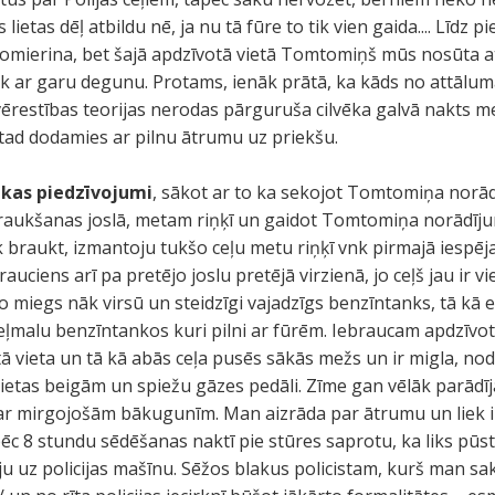
ietas dēļ atbildu nē, ja nu tā fūre to tik vien gaida.... Līdz 
 nomierina, bet šajā apdzīvotā vietā Tomtomiņš mūs nosūta at
ek ar garu degunu. Protams, ienāk prātā, ka kāds no attāl
restības teorijas nerodas pārguruša cilvēka galvā nakts me
 tad dodamies ar pilnu ātrumu uz priekšu.
ākas piedzīvojumi
, sākot ar to ka sekojot Tomtomiņa norād
raukšanas joslā, metam riņķī un gaidot Tomtomiņa norādīju
āk braukt, izmantoju tukšo ceļu metu riņķī vnk pirmajā iesp
rauciens arī pa pretējo joslu pretējā virzienā, jo ceļš jau ir 
o miegs nāk virsū un steidzīgi vajadzīgs benzīntanks, tā kā e
ceļmalu benzīntankos kuri pilni ar fūrēm. Iebraucam apdzīvo
ā vieta un tā kā abās ceļa pusēs sākās mežs un ir migla, no
ietas beigām un spiežu gāzes pedāli. Zīme gan vēlāk parādīj
a ar mirgojošām bākugunīm. Man aizrāda par ātrumu un liek i
pēc 8 stundu sēdēšanas naktī pie stūres saprotu, ka liks pūst 
ju uz policijas mašīnu. Sēžos blakus policistam, kurš man sa