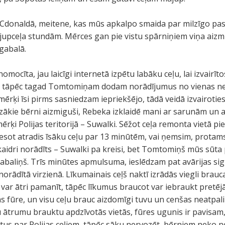
donaldā, meitene, kas mūs apkalpo smaida par milzīgo pasū
jupceļa stundām. Mērces gan pie vistu spārniņiem viņa aizmir
gabalā.
mocīta, jau laicīgi internetā izpētu labāku ceļu, lai izvairīt
s, tāpēc tagad Tomtomiņam dodam norādījumus no vienas neli
rķi īsi pirms sasniedzam iepriekšējo, tādā veidā izvairotie
, mazākie bērni aizmiguši, Rebeka izklaidē mani ar sarunām un
ērķi Polijas teritorijā – Suwalki. Sēžot ceļa remonta vietā p
ot atradis īsāku ceļu par 13 minūtēm, vai ņemsim, protam
aidri norādīts – Suwalki pa kreisi, bet Tomtomiņš mūs sūta 
gabaliņš. Trīs minūtes apmulsuma, ieslēdzam pat avārijas sign
ādītā virzienā. Līkumainais ceļš naktī izrādās viegli brauc
ar ātri pamanīt, tāpēc līkumus braucot var iebraukt pretējā 
 fūre, un visu ceļu brauc aizdomīgi tuvu un cenšas neatpali
u ātrumu brauktu apdzīvotās vietās, fūres ugunis ir pavisa
us par Polijas ceļiem, tāpēc sāku nervozēt, bērniem neko n