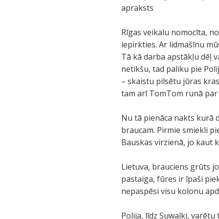
apraksts
Rīgas veikalu nomocīta, no
iepirkties. Ar lidmašīnu m
Tā kā darba apstākļu dēļ va
netikšu, tad paliku pie Po
– skaistu pilsētu jūras kr
tam arī TomTom runā par 1
Nu tā pienāca nakts kurā d
braucam. Pirmie smiekli pie
Bauskas virzienā, jo kaut 
Lietuva, brauciens grūts jo
pastaiga, fūres ir īpaši pie
nepaspēsi visu kolonu apdzī
Polija, līdz Suwalki, varē