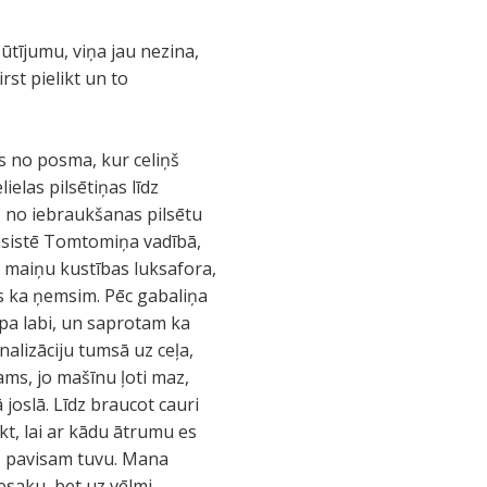
tījumu, viņa jau nezina,
st pielikt un to
os no posma, kur celiņš
elas pilsētiņas līdz
s no iebraukšanas pilsētu
 asistē Tomtomiņa vadībā,
ie maiņu kustības luksafora,
s ka ņemsim. Pēc gabaliņa
pa labi, un saprotam ka
alizāciju tumsā uz ceļa,
ams, jo mašīnu ļoti maz,
joslā. Līdz braucot cauri
kt, lai ar kādu ātrumu es
m, pavisam tuvu. Mana
esaku, bet uz vēlmi