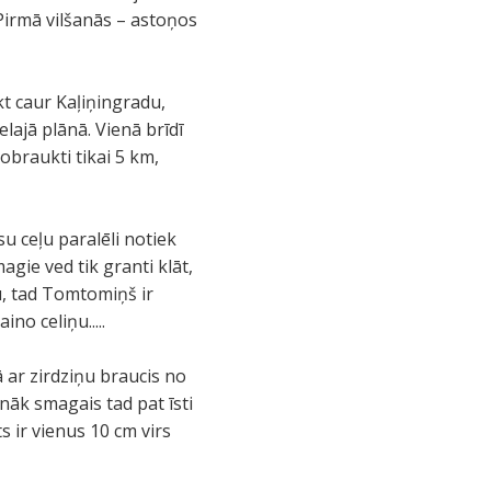
Pirmā vilšanās – astoņos
t caur Kaļiņingradu,
ajā plānā. Vienā brīdī
obraukti tikai 5 km,
u ceļu paralēli notiek
magie ved tik granti klāt,
ļu, tad Tomtomiņš ir
no celiņu.....
ā ar zirdziņu braucis no
 nāk smagais tad pat īsti
ts ir vienus 10 cm virs