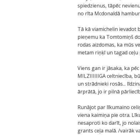
spiedzienus, tāpēc nevien
no rīta Mcdonaldā hamburg
Tā kā viamichelin ievadot 
pieņemu ka Tomtomiņš domā
rodas aizdomas, ka mūs ved 
metam riņķī un tagad ceļ
Viens gan ir jāsaka, ka pē
MILZIIIIIIGA celtniecība, bū
un strādnieki rosās... līdz
ārprātā, jo ir pilnā pārlie
Runājot par līkumaino celiņ
viena kaimiņa pie otra. Līk
nesaproti ko darīt, jo nolais
grants ceļa malā. /vairāk va