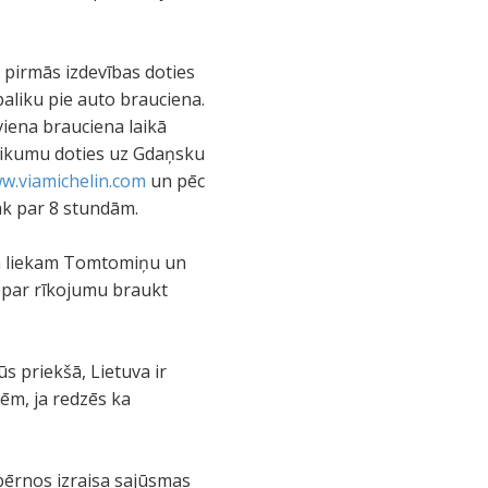
 pirmās izdevības doties
aliku pie auto brauciena.
viena brauciena laikā
eteikumu doties uz Gdaņsku
ww.viamichelin.com
un pēc
āk par 8 stundām.
oga liekam Tomtomiņu un
a par rīkojumu braukt
ūs priekšā, Lietuva ir
rēm, ja redzēs ka
bērnos izraisa sajūsmas