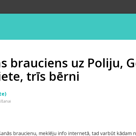
s brauciens uz Poliju, 
ete, trīs bērni
te)
sīšanai
kšanās braucienu, meklēju info internetā, tad varbūt kādam