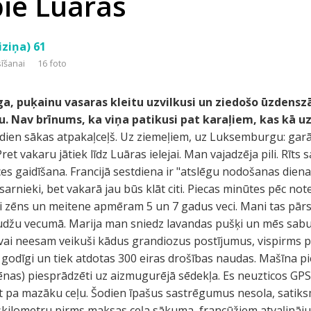
pie Luāras
iziņa) 61
sīšanai
16 foto
ga, puķainu vasaras kleitu uzvilkusi un ziedošo ūzdens
nu. Nav brīnums, ka viņa patikusi pat karaļiem, kas kā u
dien sākas atpakaļceļš. Uz ziemeļiem, uz Luksemburgu: garām
Pret vakaru jātiek līdz Luāras ielejai. Man vajadzēja pili. Rīts
es gaidīšana. Francijā sestdiena ir "atslēgu nodošanas diena
asarnieki, bet vakarā jau būs klāt citi. Piecas minūtes pēc not
zi zēns un meitene apmēram 5 un 7 gadus veci. Mani tas pārste
audžu vecumā. Marija man sniedz lavandas pušķi un mēs sabu
vai neesam veikuši kādus grandiozus postījumus, vispirms pi
 godīgi un tiek atdotas 300 eiras drošības naudas. Mašīna p
nas) piesprādzēti uz aizmugurējā sēdekļa. Es neuzticos GPS
 pa mazāku ceļu. Šodien īpašus sastrēgumus nesola, satiksm
kilometru pirms maksas ceļa sākuma, francūžiem atvaļināju