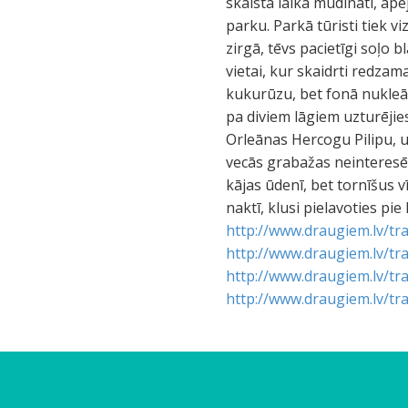
skaistā laika mudināti, ape
parku. Parkā tūristi tiek 
zirgā, tēvs pacietīgi soļo b
vietai, kur skaidrti redzam
kukurūzu, bet fonā nukleārā
pa diviem lāgiem uzturējies 
Orleānas Hercogu Pilipu, uz
vecās grabažas neinteresē (
kājas ūdenī, bet tornīšus v
naktī, klusi pielavoties pie 
http://www.draugiem.lv/tra
http://www.draugiem.lv/tra
http://www.draugiem.lv/tra
http://www.draugiem.lv/tra
Š
A
T
L
P
L
U
B
L
N
S
K
R
V
ā
p
i
u
l
u
z
o
a
a
u
a
o
i
d
m
l
ā
a
ā
m
ž
t
k
l
n
z
s
s
ē
t
r
t
r
a
a
e
t
l
ā
e
u