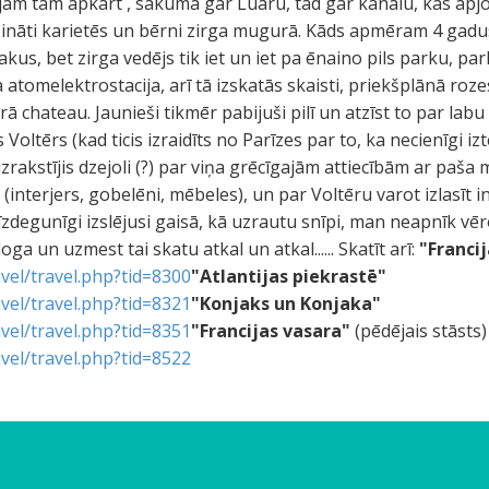
jam tam apkārt , sākumā gar Luāru, tad gar kanālu, kas apjož
vizināti karietēs un bērni zirga mugurā. Kāds apmēram 4 gad
lakus, bet zirga vedējs tik iet un iet pa ēnaino pils parku, pa
a atomelektrostacija, arī tā izskatās skaisti, priekšplānā roze
 chateau. Jaunieši tikmēr pabijuši pilī un atzīst to par labu e
Voltērs (kad ticis izraidīts no Parīzes par to, ka necienīgi iz
rakstījis dzejoli (?) par viņa grēcīgajām attiecībām ar paša m
interjers, gobelēni, mēbeles), un par Voltēru varot izlasīt in
īzdegunīgi izslējusi gaisā, kā uzrautu snīpi, man neapnīk vērot
loga un uzmest tai skatu atkal un atkal...... Skatīt arī:
"Franci
vel/travel.php?tid=8300
"Atlantijas piekrastē"
vel/travel.php?tid=8321
"Konjaks un Konjaka"
vel/travel.php?tid=8351
"Francijas vasara"
(pēdējais stāsts)
vel/travel.php?tid=8522