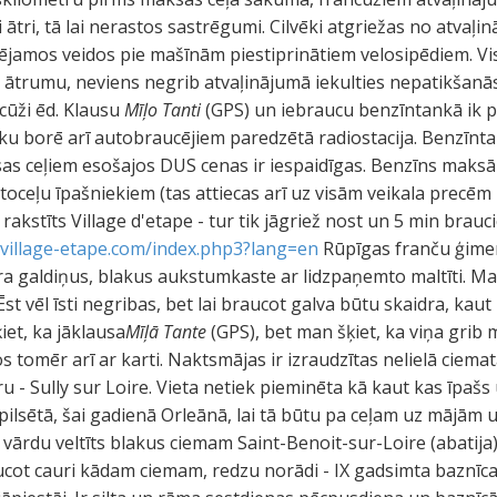
ātri, tā lai nerastos sastrēgumi. Cilvēki atgriežas no atvaļi
pējamos veidos pie mašīnām piestiprinātiem velosipēdiem. Visi 
ātrumu, neviens negrib atvaļinājumā iekulties nepatikšanās
ncūži ēd. Klausu
Mīļo Tanti
(GPS) un iebraucu benzīntankā ik 
iku borē arī autobraucējiem paredzētā radiostacija. Benzīnta
as ceļiem esošajos DUS cenas ir iespaidīgas. Benzīns maksā 1
ceļu īpašniekiem (tas attiecas arī uz visām veikala precēm 
s rakstīts Village d'etape - tur tik jāgriež nost un 5 min bra
.village-etape.com/index.php3?lang=en
Rūpīgas franču ģimen
a galdiņus, blakus aukstumkaste ar lidzpaņemto maltīti. Man 
t vēl īsti negribas, bet lai braucot galva būtu skaidra, kau
iet, ka jāklausa
Mīļā Tante
(GPS), bet man šķiet, ka viņa grib 
os tomēr arī ar karti. Naktsmājas ir izraudzītas nelielā cie
 - Sully sur Loire. Vieta netiek pieminēta kā kaut kas īpašs
 pilsētā, šai gadienā Orleānā, lai tā būtu pa ceļam uz mājām 
u vārdu veltīts blakus ciemam Saint-Benoit-sur-Loire (abatija)
cot cauri kādam ciemam, redzu norādi - IX gadsimta baznīca