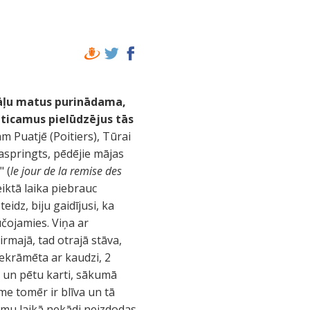
zāļu matus purinādama,
zticamus pielūdzējus tās
 Puatjē (Poitiers), Tūrai
 saspringts, pēdējie mājas
" (
le jour de la remise des
eiktā laika piebrauc
idz, biju gaidījusi, ka
čojamies. Viņa ar
rmajā, tad otrajā stāva,
iekrāmēta ar kaudzi, 2
 un pētu karti, sākumā
e tomēr ir blīva un tā
mu laikā nekādi neizdodas