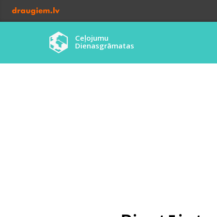
Ceļojumu
Dienasgrāmatas