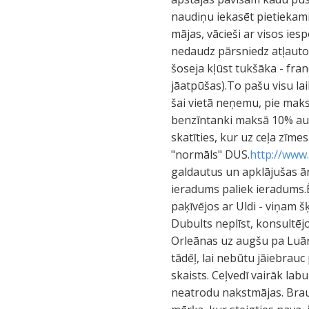
naudiņu iekasēt pietiekami 
mājas, vācieši ar visos ies
nedaudz pārsniedz atļauto 
šoseja kļūst tukšāka - fra
jāatpūšas).To pašu visu la
šai vietā neņemu, pie maks
benzīntanki maksā 10% auto
skatīties, kur uz ceļa zīme
"normāls" DUS.
http://www
galdautus un apklājušas ār
ieradums paliek ieradums.Ēs
paķīvējos ar Uldi - viņam šķ
Dubults neplīst, konsultēj
Orleānas uz augšu pa Luāru
tādēļ, lai nebūtu jāiebrauc
skaists. Ceļvedī vairāk lab
neatrodu nakstmājas. Brau