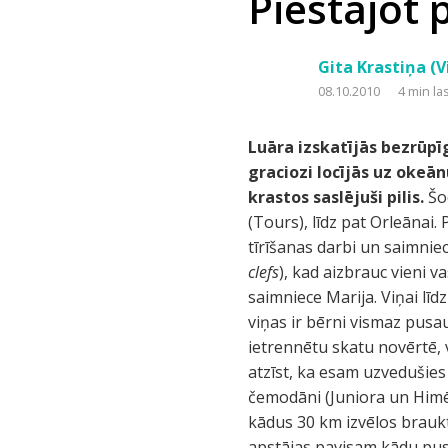
Piestājot 
Gita Krastiņa (V
08.10.2010
4 min la
Luāra izskatījās bezrūpī
graciozi locījās uz okeā
krastos saslējuši pilis.
Šo
(Tours), līdz pat Orleānai. 
tīrīšanas darbi un saimniec
clefs
), kad aizbrauc vieni v
saimniece Marija. Viņai līd
viņas ir bērni vismaz pus
ietrennētu skatu novērtē, 
atzīst, ka esam uzvedušies
čemodāni (Juniora un Himē
kādus 30 km izvēlos braukt
apstājas pavisam kādu pus