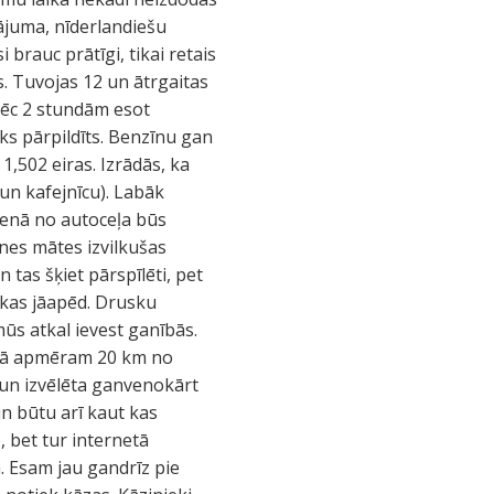
nājuma, nīderlandiešu
brauc prātīgi, tikai retais
. Tuvojas 12 un ātrgaitas
pēc 2 stundām esot
ks pārpildīts. Benzīnu gan
,502 eiras. Izrādās, ka
un kafejnīcu). Labāk
ucienā no autoceļa būs
es mātes izvilkušas
tas šķiet pārspīlēti, pet
t kas jāapēd. Drusku
mūs atkal ievest ganībās.
matā apmēram 20 km no
 un izvēlēta ganvenokārt
un būtu arī kaut kas
, bet tur internetā
. Esam jau gandrīz pie