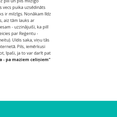
 pili un pils milzīgo
us vecs puika uzsēdināts
rks ir milzīgs. Nonākam līdz
s, aiz tām lauks ar
sam - uzzinājuiši, ka pilī
teicies par Reģentu -
eitu). Uldis saka, viņu tās
ternetā. Pils, iemērkusi
, īpaši, ja to var darīt pat
ja - pa maziem celiņiem"