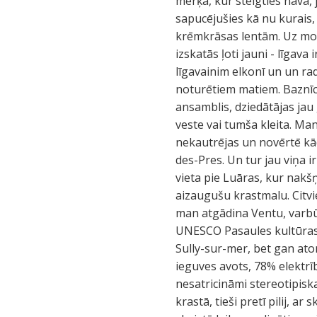
mērķa, kur steigties nava, 
sapucējušies kā nu kurais,
krēmkrāsas lentām. Uz moto
izskatās ļoti jauni - līgava
līgavainim elkonī un un rad
noturētiem matiem. Baznīcā
ansamblis, dziedātājas jau 
veste vai tumša kleita. Ma
nekautrējas un novērtē kād
des-Pres. Un tur jau viņa ir
vieta pie Luāras, kur nakš
aizaugušu krastmalu. Citvie
man atgādina Ventu, varbūt
UNESCO Pasaules kultūras m
Sully-sur-mer, bet gan atom
ieguves avots, 78% elektrīb
nesatricināmi stereotipisk
krastā, tieši pretī pilij, a