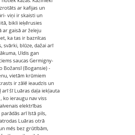
 notiek kāzas. Kāzinieki
zrotāts ar kafijas un
 viņi ir skaisti un
tā, bikli ieķērusies
ā ar gaisā ar želeju
t, ka tas ir baznīcas
 svārki, blūze, dažai arī
sākuma, Uldis gan
- ciems saucas Germigny-
 no Božansī (Bogansie) -
denu, vietām krūmiem
rasts ir zālē ieaudzis un
arī šī Luāras daļa iekļauta
, ko ieraugu nav viss
galvenais elektrības
parādās arī īstā pils,
 atrodas Luāras otrā
ls, un mēs bez grūtībām,