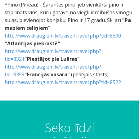
*Pino (Pineau) - Šarantes pino, jeb vienkārši pino ir
stiprināts vīns, kuru gatavo no viegli iereibušas vīnogu
sulas, pievienojot konjaku. Pino ir 17 grādu. Sk. arī
"Pa
maziem celiņiem"
http://www.draugiem.lv/travel/travel.php?tid=8300
"Atlantijas piekrastē"
http://www.draugiem.lv/travel/travel.php?
tid=8321
"Piestājot pie Luāras"
http://www.draugiem.lv/travel/travel.php?
tid=8359
"Francijas vasara"
(pēdējais stāsts)
http://www.draugiem.lv/travel/travel.php?tid=8522
K
u
T
T
C
k
A
L
D
K
a
T
o
n
ā
i
i
a
b
'
e
o
r
i
n
k
s
e
e
m
a
a
g
n
ī
l
j
o
p
k
m
ē
t
b
u
j
K
t
Seko līdzi
a
n
l
s
a
r
i
b
s
a
o
s
k
j
a
v
t
U
j
a
t
k
n
p