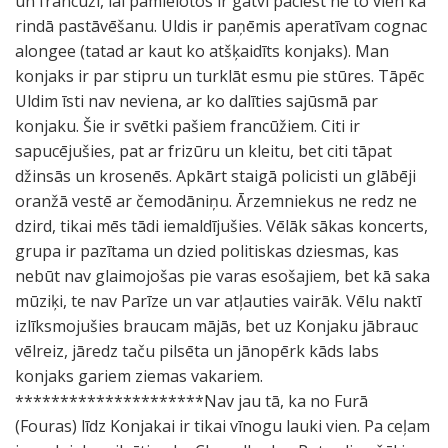
un francūži, lai pamielotos ir gatvi paciest ne to vien kā
rindā pastāvēšanu. Uldis ir paņēmis aperatīvam cognac
alongee (tatad ar kaut ko atšķaidīts konjaks). Man
konjaks ir par stipru un turklāt esmu pie stūres. Tāpēc
Uldim īsti nav neviena, ar ko dalīties sajūsmā par
konjaku. Šie ir svētki pašiem francūžiem. Citi ir
sapucējušies, pat ar frizūru un kleitu, bet citi tāpat
džinsās un krosenēs. Apkārt staigā policisti un glābēji
oranžā vestē ar čemodāniņu. Ārzemniekus ne redz ne
dzird, tikai mēs tādi iemaldījušies. Vēlāk sākas koncerts,
grupa ir pazītama un dzied politiskas dziesmas, kas
nebūt nav glaimojošas pie varas esošajiem, bet kā saka
mūziķi, te nav Parīze un var atļauties vairāk. Vēlu naktī
izlīksmojušies braucam mājās, bet uz Konjaku jābrauc
vēlreiz, jāredz taču pilsēta un jānopērk kāds labs
konjaks gariem ziemas vakariem.
*********************Nav jau tā, ka no Furā
(Fouras) līdz Konjakai ir tikai vīnogu lauki vien. Pa ceļam