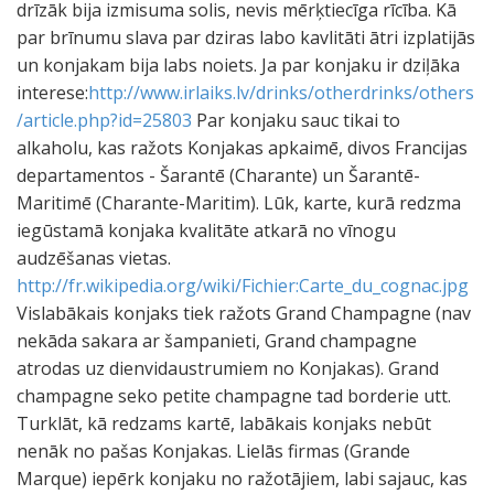
drīzāk bija izmisuma solis, nevis mērķtiecīga rīcība. Kā
par brīnumu slava par dziras labo kavlitāti ātri izplatijās
un konjakam bija labs noiets. Ja par konjaku ir dziļāka
interese:
http://www.irlaiks.lv/drinks/otherdrinks/others
/article.php?id=25803
Par konjaku sauc tikai to
alkaholu, kas ražots Konjakas apkaimē, divos Francijas
departamentos - Šarantē (Charante) un Šarantē-
Maritimē (Charante-Maritim). Lūk, karte, kurā redzma
iegūstamā konjaka kvalitāte atkarā no vīnogu
audzēšanas vietas.
http://fr.wikipedia.org/wiki/Fichier:Carte_du_cognac.jpg
Vislabākais konjaks tiek ražots Grand Champagne (nav
nekāda sakara ar šampanieti, Grand champagne
atrodas uz dienvidaustrumiem no Konjakas). Grand
champagne seko petite champagne tad borderie utt.
Turklāt, kā redzams kartē, labākais konjaks nebūt
nenāk no pašas Konjakas. Lielās firmas (Grande
Marque) iepērk konjaku no ražotājiem, labi sajauc, kas