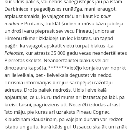
kur Uldis palicis, vai nebūs sadegustējies jau pa īstam.
Darbiniece ir pagadījusies runātīga, mani ieraugot,
atplaust smaidā, jo vajagot taču arī kaut ko
pour
madame
Protams, turklāt šodien ir mūsu kāzu jubileja
un droši varu pieprasīt sev vecu Pineau. Juniors ar
Himenu tikmēr izklaidējs un lec klasītes, un tagad
paģēr, ka vajagot apskatīt vietu turpat blakus -La
Paleosite
, kur atrasts 35 000 gadu vecas neandertālietes
Pjerretas skelets. Neandertālietei blakus vēl arī
dinozauru kapsēta. *******Vietējo konjaku var noprkt
arī lielveikalā, bet - lielveikalā degustēt vis nedod.
Tūrisma informācijas biroji ir sarūpējuši ražotāju
adreses. Drošs paliek nedrošs, Uldis lielveikalā
apjautājas, ceļu, kuru tad mums arī izstāsta: pa labi, pa
kreisi, taisni, pagrieziens utt. Necerēti izdodas atrast
īsto māju, pie kuras arī uzraksts Pineau Cognac.
Klaudzinām klaudzinām, pa vaļējām durvīm var redzēt
istabu un gultu, kurā kāds guļ. Uzsaucu skaļāk un iznāk