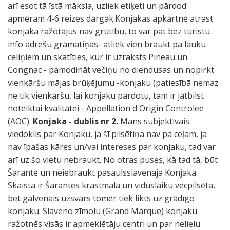
arī esot tā īstā māksla, uzliek etiķeti un pārdod
apmēram 4-6 reizes dārgāk.Konjakas apkārtnē atrast
konjaka ražotājus nav grūtību, to var pat bez tūristu
info adrešu grāmatiņas- atliek vien braukt pa lauku
celiņiem un skatīties, kur ir uzraksts Pineau un
Congnac - pamodināt večiņu no diendusas un nopirkt
vienkāršu mājas brūķējumu -konjaku (patiesībā nemaz
ne tik vienkāršu, lai konjaku pārdotu, tam ir jātbilst
noteiktai kvalitātei - Appellation d'Origin Controlee
(AOC).
Konjaka - dublis nr 2.
Mans subjektīvais
viedoklis par Konjaku, ja šī pilsētiņa nav pa ceļam, ja
nav īpašas kāres un/vai intereses par konjaku, tad var
arī uz šo vietu nebraukt. No otras puses, kā tad tā, būt
Šarantē un neiebraukt pasaulsslavenajā Konjakā.
Skaista ir Šarantes krastmala un viduslaiku vecpilsēta,
bet galvenais uzsvars tomēr tiek likts uz grādīgo
konjaku. Slaveno zīmolu (Grand Marque) konjaku
ražotnēs visās ir apmeklētāju centri un par nelielu