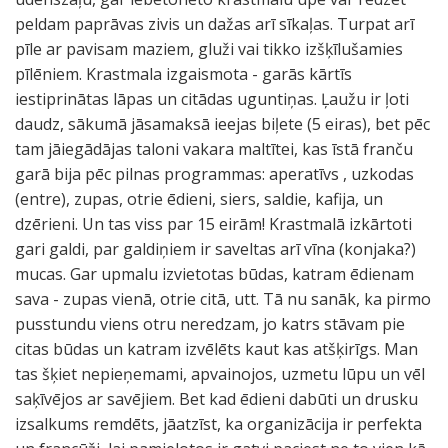
peldam paprāvas zivis un dažas arī sīkaļas. Turpat arī
pīle ar pavisam maziem, gluži vai tikko izšķīlušamies
pīlēniem. Krastmala izgaismota - garās kārtīs
iestiprinātas lāpas un citādas uguntiņas. Ļaužu ir ļoti
daudz, sākumā jāsamaksā ieejas biļete (5 eiras), bet pēc
tam jāiegādājas taloni vakara maltītei, kas īstā franču
garā bija pēc pilnas programmas: aperatīvs , uzkodas
(entre), zupas, otrie ēdieni, siers, saldie, kafija, un
dzērieni. Un tas viss par 15 eirām! Krastmalā izkārtoti
gari galdi, par galdiņiem ir saveltas arī vīna (konjaka?)
mucas. Gar upmalu izvietotas būdas, katram ēdienam
sava - zupas vienā, otrie citā, utt. Tā nu sanāk, ka pirmo
pusstundu viens otru neredzam, jo katrs stāvam pie
citas būdas un katram izvēlēts kaut kas atšķirīgs. Man
tas šķiet nepieņemami, apvainojos, uzmetu lūpu un vēl
saķīvējos ar savējiem. Bet kad ēdieni dabūti un drusku
izsalkums remdēts, jāatzīst, ka organizācija ir perfekta