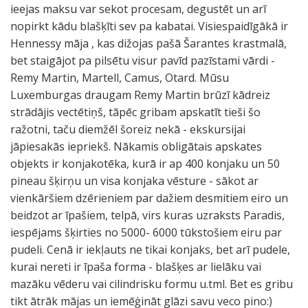
ieejas maksu var sekot procesam, degustēt un arī
nopirkt kādu blašķīti sev pa kabatai. Visiespaidīgākā ir
Hennessy māja , kas dižojas pašā Šarantes krastmalā,
bet staigājot pa pilsētu visur pavīd pazīstami vārdi -
Remy Martin, Martell, Camus, Otard. Mūsu
Luxemburgas draugam Remy Martin brūzī kādreiz
strādājis vectētiņš, tāpēc gribam apskatīt tieši šo
ražotni, taču diemžēl šoreiz nekā - ekskursijai
jāpiesakās iepriekš. Nākamis obligātais apskates
objekts ir konjakotēka, kurā ir ap 400 konjaku un 50
pineau šķirņu un visa konjaka vēsture - sākot ar
vienkāršiem dzērieniem par dažiem desmitiem eiro un
beidzot ar īpašiem, telpā, virs kuras uzraksts Paradis,
iespējams šķirties no 5000- 6000 tūkstošiem eiru par
pudeli. Cenā ir iekļauts ne tikai konjaks, bet arī pudele,
kurai nereti ir īpaša forma - blašķes ar lielāku vai
mazāku vēderu vai cilindrisku formu u.tml. Bet es gribu
tikt ātrāk mājas un iemēģināt glāzi savu veco pino:)