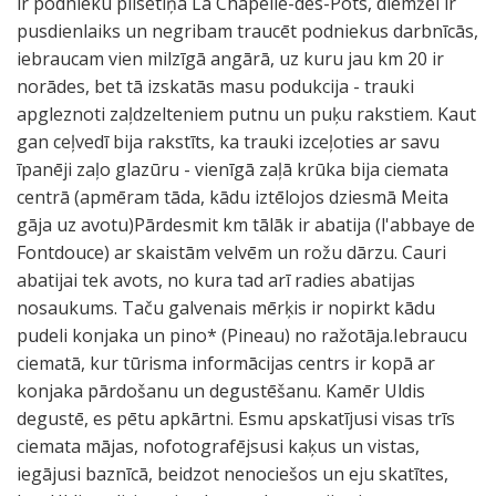
ir podnieku pilsētiņa La Chapelle-des-Pots, diemžēl ir
pusdienlaiks un negribam traucēt podniekus darbnīcās,
iebraucam vien milzīgā angārā, uz kuru jau km 20 ir
norādes, bet tā izskatās masu podukcija - trauki
apgleznoti zaļdzelteniem putnu un puķu rakstiem. Kaut
gan ceļvedī bija rakstīts, ka trauki izceļoties ar savu
īpanēji zaļo glazūru - vienīgā zaļā krūka bija ciemata
centrā (apmēram tāda, kādu iztēlojos dziesmā Meita
gāja uz avotu)Pārdesmit km tālāk ir abatija (l'abbaye de
Fontdouce) ar skaistām velvēm un rožu dārzu. Cauri
abatijai tek avots, no kura tad arī radies abatijas
nosaukums. Taču galvenais mērķis ir nopirkt kādu
pudeli konjaka un pino* (Pineau) no ražotāja.Iebraucu
ciematā, kur tūrisma informācijas centrs ir kopā ar
konjaka pārdošanu un degustēšanu. Kamēr Uldis
degustē, es pētu apkārtni. Esmu apskatījusi visas trīs
ciemata mājas, nofotografējsusi kaķus un vistas,
iegājusi baznīcā, beidzot nenociešos un eju skatītes,