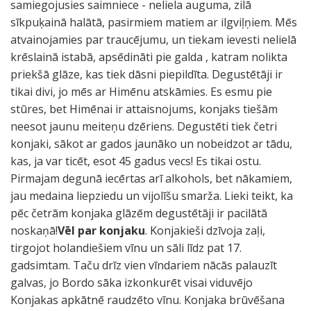
samiegojusies saimniece - neliela auguma, zilā
sīkpuķainā halātā, pasirmiem matiem ar ilgviļņiem. Mēs
atvainojamies par traucējumu, un tiekam ievesti nelielā
krēslainā istabā, apsēdināti pie galda , katram nolikta
priekšā glāze, kas tiek dāsni piepildīta. Degustētāji ir
tikai divi, jo mēs ar Himēnu atskāmies. Es esmu pie
stūres, bet Himēnai ir attaisnojums, konjaks tiešām
neesot jaunu meiteņu dzēriens. Degustēti tiek četri
konjaki, sākot ar gados jaunāko un nobeidzot ar tādu,
kas, ja var ticēt, esot 45 gadus vecs! Es tikai ostu.
Pirmajam degunā iecērtas arī alkohols, bet nākamiem,
jau medaina liepziedu un vijolīšu smarža. Lieki teikt, ka
pēc četrām konjaka glāzēm degustētāji ir pacilātā
noskaņā!
Vēl par konjaku
. Konjakieši dzīvoja zaļi,
tirgojot holandiešiem vīnu un sāli līdz pat 17.
gadsimtam. Taču drīz vien vīndariem nācās palauzīt
galvas, jo Bordo sāka izkonkurēt visai viduvējo
Konjakas apkātnē raudzēto vīnu. Konjaka brūvēšana