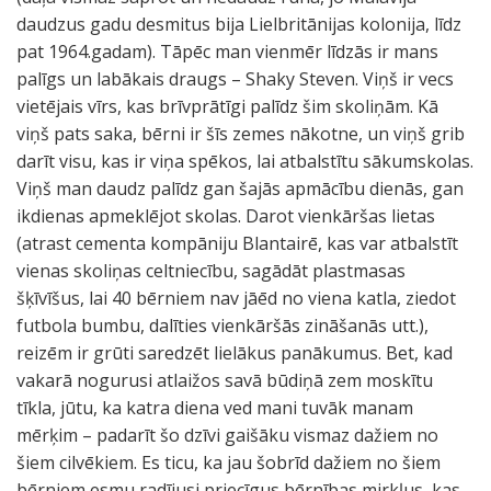
daudzus gadu desmitus bija Lielbritānijas kolonija, līdz
pat 1964.gadam). Tāpēc man vienmēr līdzās ir mans
palīgs un labākais draugs – Shaky Steven. Viņš ir vecs
vietējais vīrs, kas brīvprātīgi palīdz šim skoliņām. Kā
viņš pats saka, bērni ir šīs zemes nākotne, un viņš grib
darīt visu, kas ir viņa spēkos, lai atbalstītu sākumskolas.
Viņš man daudz palīdz gan šajās apmācību dienās, gan
ikdienas apmeklējot skolas. Darot vienkāršas lietas
(atrast cementa kompāniju Blantairē, kas var atbalstīt
vienas skoliņas celtniecību, sagādāt plastmasas
šķīvīšus, lai 40 bērniem nav jāēd no viena katla, ziedot
futbola bumbu, dalīties vienkāršās zināšanās utt.),
reizēm ir grūti saredzēt lielākus panākumus. Bet, kad
vakarā nogurusi atlaižos savā būdiņā zem moskītu
tīkla, jūtu, ka katra diena ved mani tuvāk manam
mērķim – padarīt šo dzīvi gaišāku vismaz dažiem no
šiem cilvēkiem. Es ticu, ka jau šobrīd dažiem no šiem
bērniem esmu radījusi priecīgus bērnības mirkļus, kas