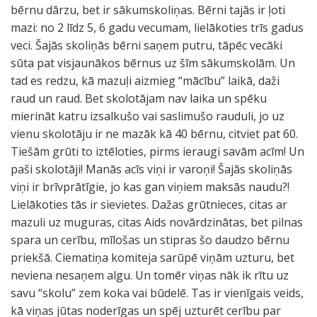
bērnu dārzu, bet ir sākumskoliņas. Bērni tajās ir ļoti
mazi: no 2 līdz 5, 6 gadu vecumam, lielākoties trīs gadus
veci. Šajās skoliņās bērni saņem putru, tāpēc vecāki
sūta pat visjaunākos bērnus uz šīm sākumskolām. Un
tad es redzu, kā mazuļi aizmieg “mācību” laikā, daži
raud un raud. Bet skolotājam nav laika un spēku
mierināt katru izsalkušo vai saslimušo rauduli, jo uz
vienu skolotāju ir ne mazāk kā 40 bērnu, citviet pat 60.
Tiešām grūti to iztēloties, pirms ieraugi savām acīm! Un
paši skolotāji! Manās acīs viņi ir varoņi! Šajās skoliņās
viņi ir brīvprātīgie, jo kas gan viņiem maksās naudu?!
Lielākoties tās ir sievietes. Dažas grūtnieces, citas ar
mazuli uz muguras, citas Aids novārdzinātas, bet pilnas
spara un cerību, mīlošas un stipras šo daudzo bērnu
priekšā. Ciematiņa komiteja sarūpē viņām uzturu, bet
neviena nesaņem algu. Un tomēr viņas nāk ik rītu uz
savu “skolu” zem koka vai būdelē. Tas ir vienīgais veids,
kā viņas jūtas noderīgas un spēj uzturēt cerību par