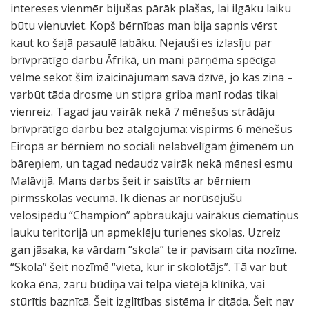
intereses vienmēr bijušas pārāk plašas, lai ilgāku laiku
būtu vienuviet. Kopš bērnības man bija sapnis vērst
kaut ko šajā pasaulē labāku. Nejauši es izlasīju par
brīvprātīgo darbu Āfrikā, un mani pārņēma spēcīga
vēlme sekot šim izaicinājumam savā dzīvē, jo kas zina –
varbūt tāda drosme un stipra griba manī rodas tikai
vienreiz. Tagad jau vairāk nekā 7 mēnešus strādāju
brīvprātīgo darbu bez atalgojuma: vispirms 6 mēnešus
Eiropā ar bērniem no sociāli nelabvēlīgām ģimenēm un
bāreņiem, un tagad nedaudz vairāk nekā mēnesi esmu
Malāvijā. Mans darbs šeit ir saistīts ar bērniem
pirmsskolas vecumā. Ik dienas ar norūsējušu
velosipēdu “Champion” apbraukāju vairākus ciematiņus
lauku teritorijā un apmeklēju turienes skolas. Uzreiz
gan jāsaka, ka vārdam “skola” te ir pavisam cita nozīme.
“Skola” šeit nozīmē “vieta, kur ir skolotājs”. Tā var but
koka ēna, zaru būdiņa vai telpa vietējā klīnikā, vai
stūrītis baznīcā. Šeit izglītības sistēma ir citāda. Šeit nav