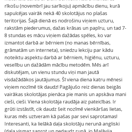
rīkošu (novembrī jau sarīkoju) apmācību dienu, kurā
sapulcējas vairāk nekā 40 skolotājus no plašas
teritorijas. Šajā dienā es nodrošinu viņiem uzturu,
rakstām piederumus, dažas krāsas un papīru, un tad 7-
8 stundas es mācu viņiem dažādas spēles, ko var
izmantot darbā ar bērniem (no manas bērnības,
grāmatām un interneta), sniedzu lekciju par kādu
noteiktu aspektu darbā ar bērniem, higiēnu, uzturu,
veselību un dažādām mācību metodēm. Mēs arī
diskutējam, un vienu stundu viņi man jautā
visdažādākos jautājumus. Šī viena diena katru mēnesi
viņiem nozīmē tik daudz! Pagājušo reiz dienas beigās
vairākas skolotājas pienāca pie manis un apskāva mani
cieši, cieši. Viena skolotāja raudāja aiz pateicības. Ir
grūti izstāstīt, cik daudz šeit nozīmē vienkāršas lietas,
kuras mēs uztveram kā pašas par sevi saprotamas!
Interesanti, ka lielākā daļa skolotāju nerunā angliski
(daļa vismaz saprot un nedaudz runā, jo Malāvija