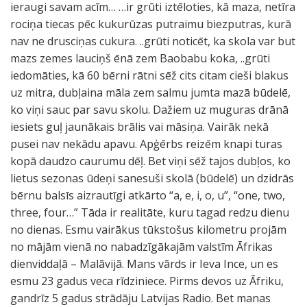
ieraugi savam acīm… …ir grūti iztēloties, kā maza, netīra
rociņa tiecas pēc kukurūzas putraimu biezputras, kurā
nav ne drusciņas cukura. ..grūti noticēt, ka skola var but
mazs zemes lauciņš ēnā zem Baobabu koka, ..grūti
iedomāties, kā 60 bērni rātni sēž cits citam cieši blakus
uz mitra, dubļaina māla zem salmu jumta mazā būdelē,
ko viņi sauc par savu skolu. Dažiem uz muguras drānā
iesiets guļ jaunākais brālis vai māsiņa. Vairāk nekā
pusei nav nekādu apavu. Apģērbs reizēm knapi turas
kopā daudzo caurumu dēļ. Bet viņi sēž tajos dubļos, ko
lietus sezonas ūdeņi sanesuši skolā (būdelē) un dzidrās
bērnu balsīs aizrautīgi atkārto “a, e, i, o, u”, “one, two,
three, four…” Tāda ir realitāte, kuru tagad redzu dienu
no dienas. Esmu vairākus tūkstošus kilometru projām
no mājām vienā no nabadzīgākajām valstīm Āfrikas
dienviddaļā – Malāvijā. Mans vārds ir Ieva Ince, un es
esmu 23 gadus veca rīdziniece. Pirms devos uz Āfriku,
gandrīz 5 gadus strādāju Latvijas Radio. Bet manas