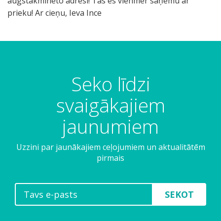
augstākminēto adresi! Tās es vienmēr saņemu ar
prieku! Ar cieņu, Ieva Ince
Seko līdzi
svaigākajiem
jaunumiem
Uzzini par jaunākajiem ceļojumiem un aktualitātēm
pirmais
SEKOT