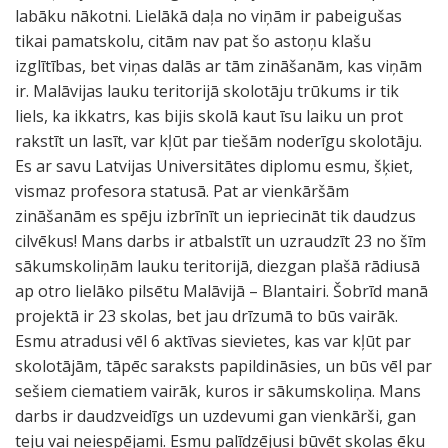
labāku nākotni. Lielākā daļa no viņām ir pabeigušas
tikai pamatskolu, citām nav pat šo astoņu klašu
izglītības, bet viņas dalās ar tām zināšanām, kas viņām
ir. Malāvijas lauku teritorijā skolotāju trūkums ir tik
liels, ka ikkatrs, kas bijis skolā kaut īsu laiku un prot
rakstīt un lasīt, var kļūt par tiešām noderīgu skolotāju.
Es ar savu Latvijas Universitātes diplomu esmu, šķiet,
vismaz profesora statusā. Pat ar vienkāršām
zināšanām es spēju izbrīnīt un iepriecināt tik daudzus
cilvēkus! Mans darbs ir atbalstīt un uzraudzīt 23 no šīm
sākumskoliņām lauku teritorijā, diezgan plašā rādiusā
ap otro lielāko pilsētu Malāvijā – Blantairi. Šobrīd manā
projektā ir 23 skolas, bet jau drīzumā to būs vairāk.
Esmu atradusi vēl 6 aktīvas sievietes, kas var kļūt par
skolotājām, tāpēc saraksts papildināsies, un būs vēl par
sešiem ciematiem vairāk, kuros ir sākumskoliņa. Mans
darbs ir daudzveidīgs un uzdevumi gan vienkārši, gan
teju vai neiespējami. Esmu palīdzējusi būvēt skolas ēku