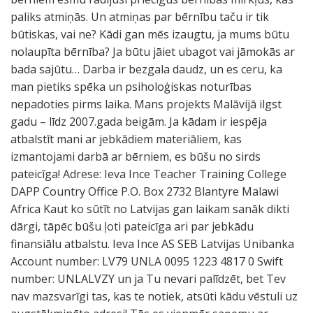
paliks atmiņās. Un atmiņas par bērnību taču ir tik
būtiskas, vai ne? Kādi gan mēs izaugtu, ja mums būtu
nolaupīta bērnība? Ja būtu jāiet ubagot vai jāmokās ar
bada sajūtu… Darba ir bezgala daudz, un es ceru, ka
man pietiks spēka un psiholoģiskas noturības
nepadoties pirms laika. Mans projekts Malāvijā ilgst
gadu – līdz 2007.gada beigām. Ja kādam ir iespēja
atbalstīt mani ar jebkādiem materiāliem, kas
izmantojami darbā ar bērniem, es būšu no sirds
pateicīga! Adrese: Ieva Ince Teacher Training College
DAPP Country Office P.O. Box 2732 Blantyre Malawi
Africa Kaut ko sūtīt no Latvijas gan laikam sanāk dikti
dārgi, tāpēc būšu ļoti pateicīga ari par jebkādu
finansiālu atbalstu. Ieva Ince AS SEB Latvijas Unibanka
Account number: LV79 UNLA 0095 1223 4817 0 Swift
number: UNLALVZY un ja Tu nevari palīdzēt, bet Tev
nav mazsvarīgi tas, kas te notiek, atsūti kādu vēstuli uz