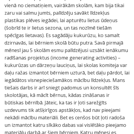
vienā no ciematiņiem, vairākām skolām, kam bija tikai
zaru vai salmu jumts, palīdzēju savākt līdzekļus
plastikas plēves iegādei, lai apturētu lietus ūdeņus
(šobrīd te ir lietus sezona, un tas nozīmē tiešām
spēcīgas lietavas). Es sagādāju kukurūzu, ko samalt
dzirnavās, lai bērniem skolā būtu putra. Savā pirmajā
mēnesī jau 5 skolām esmu palīdzējusi uzsākt ienākumu
radīšanas projektus (income generating activities) –
kukurūzas un dārzeņu lauciņus, lai skolas komiteja var
daļu ražas izmantot bērniem uzturā, bet daļu pārdot, lai
iegādātos visnepieciešamākos mācību līdzekļus. Mans
tiešais darbs ir arī sniegt padomus un konsultēt šīs
skolotājas, kā mācīt bērnus, kādas zināšanas ir
būtiskas bērnībā. Jāteic, ka tas ir ļoti sarežģīts
uzdevums tik atšķirīgos apstākļos, kad nav pieejami
nekādi mācību materiāli. Bet es cenšos būt ļoti radoša
un izmantot katru sīkāko dabas vai vislētāko pieejamo
materiālu darbā ar šiem bērniem. Katru mēnesi es