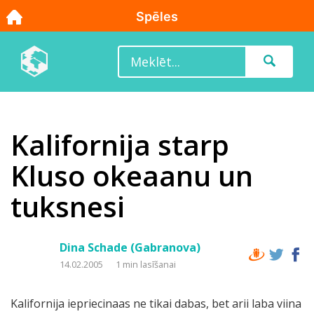
Kalifornija starp
Kluso okeaanu un
tuksnesi
Dina Schade (Gabranova)
14.02.2005
1 min lasīšanai
Kalifornija iepriecinaas ne tikai dabas, bet arii laba viina