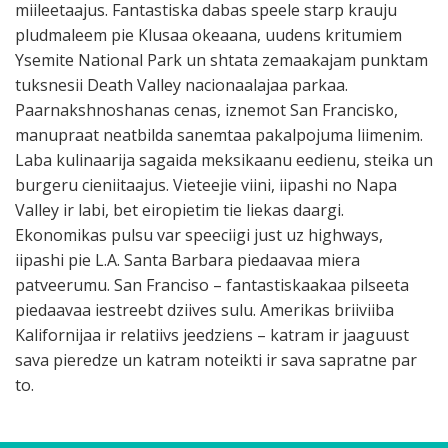
miileetaajus. Fantastiska dabas speele starp krauju
pludmaleem pie Klusaa okeaana, uudens kritumiem
Ysemite National Park un shtata zemaakajam punktam
tuksnesii Death Valley nacionaalajaa parkaa.
Paarnakshnoshanas cenas, iznemot San Francisko,
manupraat neatbilda sanemtaa pakalpojuma liimenim.
Laba kulinaarija sagaida meksikaanu eedienu, steika un
burgeru cieniitaajus. Vieteejie viini, iipashi no Napa
Valley ir labi, bet eiropietim tie liekas daargi.
Ekonomikas pulsu var speeciigi just uz highways,
iipashi pie L.A. Santa Barbara piedaavaa miera
patveerumu. San Franciso – fantastiskaakaa pilseeta
piedaavaa iestreebt dziives sulu. Amerikas briiviiba
Kalifornijaa ir relatiivs jeedziens – katram ir jaaguust
sava pieredze un katram noteikti ir sava sapratne par
to.