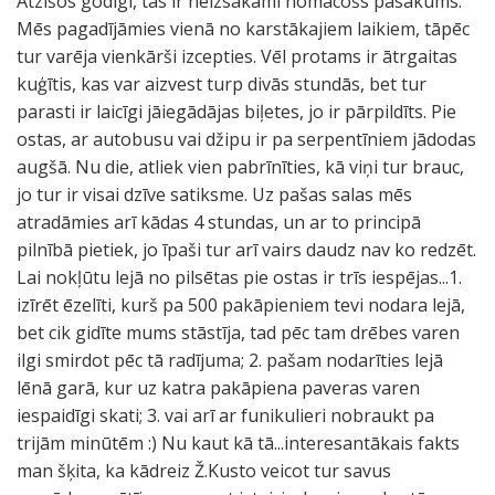
Atzīšos godīgi, tas ir neizsakāmi nomācošs pasākums.
Mēs pagadījāmies vienā no karstākajiem laikiem, tāpēc
tur varēja vienkārši izcepties. Vēl protams ir ātrgaitas
kuģītis, kas var aizvest turp divās stundās, bet tur
parasti ir laicīgi jāiegādājas biļetes, jo ir pārpildīts. Pie
ostas, ar autobusu vai džipu ir pa serpentīniem jādodas
augšā. Nu die, atliek vien pabrīnīties, kā viņi tur brauc,
jo tur ir visai dzīve satiksme. Uz pašas salas mēs
atradāmies arī kādas 4 stundas, un ar to principā
pilnībā pietiek, jo īpaši tur arī vairs daudz nav ko redzēt.
Lai nokļūtu lejā no pilsētas pie ostas ir trīs iespējas...1.
izīrēt ēzelīti, kurš pa 500 pakāpieniem tevi nodara lejā,
bet cik gidīte mums stāstīja, tad pēc tam drēbes varen
ilgi smirdot pēc tā radījuma; 2. pašam nodarīties lejā
lēnā garā, kur uz katra pakāpiena paveras varen
iespaidīgi skati; 3. vai arī ar funikulieri nobraukt pa
trijām minūtēm :) Nu kaut kā tā...interesantākais fakts
man šķita, ka kādreiz Ž.Kusto veicot tur savus