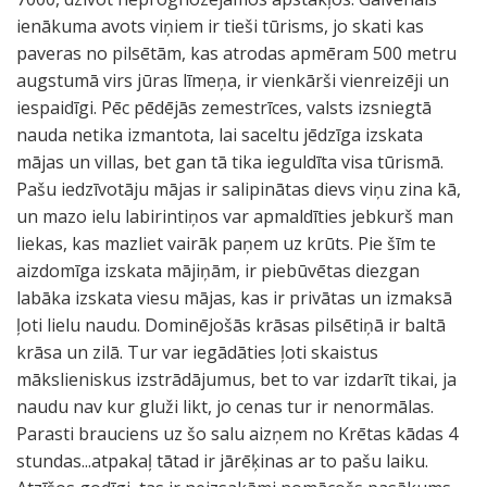
ienākuma avots viņiem ir tieši tūrisms, jo skati kas
paveras no pilsētām, kas atrodas apmēram 500 metru
augstumā virs jūras līmeņa, ir vienkārši vienreizēji un
iespaidīgi. Pēc pēdējās zemestrīces, valsts izsniegtā
nauda netika izmantota, lai saceltu jēdzīga izskata
mājas un villas, bet gan tā tika ieguldīta visa tūrismā.
Pašu iedzīvotāju mājas ir salipinātas dievs viņu zina kā,
un mazo ielu labirintiņos var apmaldīties jebkurš man
liekas, kas mazliet vairāk paņem uz krūts. Pie šīm te
aizdomīga izskata mājiņām, ir piebūvētas diezgan
labāka izskata viesu mājas, kas ir privātas un izmaksā
ļoti lielu naudu. Dominējošās krāsas pilsētiņā ir baltā
krāsa un zilā. Tur var iegādāties ļoti skaistus
mākslieniskus izstrādājumus, bet to var izdarīt tikai, ja
naudu nav kur gluži likt, jo cenas tur ir nenormālas.
Parasti brauciens uz šo salu aizņem no Krētas kādas 4
stundas...atpakaļ tātad ir jārēķinas ar to pašu laiku.