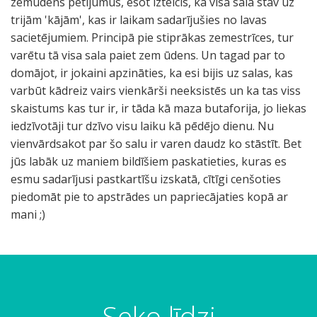
zemūdens pētījumus, esot izteicis, ka visa sala stāv uz
trijām 'kājām', kas ir laikam sadarījušies no lavas
sacietējumiem. Principā pie stiprākas zemestrīces, tur
varētu tā visa sala paiet zem ūdens. Un tagad par to
domājot, ir jokaini apzināties, ka esi bijis uz salas, kas
varbūt kādreiz vairs vienkārši neeksistēs un ka tas viss
skaistums kas tur ir, ir tāda kā maza butaforija, jo liekas
iedzīvotāji tur dzīvo visu laiku kā pēdējo dienu. Nu
vienvārdsakot par šo salu ir varen daudz ko stāstīt. Bet
jūs labāk uz maniem bildīšiem paskatieties, kuras es
esmu sadarījusi pastkartīšu izskatā, cītīgi cenšoties
piedomāt pie to apstrādes un papriecājaties kopā ar
mani ;)
Seko līdzi