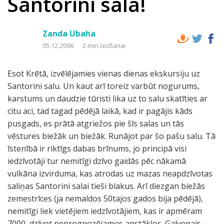
Santorini sala!
Zanda Ubaha
05.12.2006
2 min lasīšanai
Esot Krētā, izvēlējamies vienas dienas ekskursiju uz
Santorini salu. Un kaut arī toreiz varbūt nogurums,
karstums un daudzie tūristi lika uz to salu skatīties ar
citu aci, tad tagad pēdējā laikā, kad ir pagājis kāds
pusgads, es prātā atgriežos pie šīs salas un tās
vēstures biežāk un biežāk. Runājot par šo pašu salu. Tā
īstenībā ir riktīgs dabas brīnums, jo principā visi
iedzīvotāji tur nemitīgi dzīvo gaidās pēc nākamā
vulkāna izvirduma, kas atrodas uz mazas neapdzīvotas
saliņas Santorini salai tieši blakus. Arī diezgan biežās
zemestrīces (ja nemaldos 50tajos gados bija pēdējā),
nemitīgi liek vietējiem iedzīvotājiem, kas ir apmēram
7000, dzīvot neprognozējamos apstākļos. Galvenais