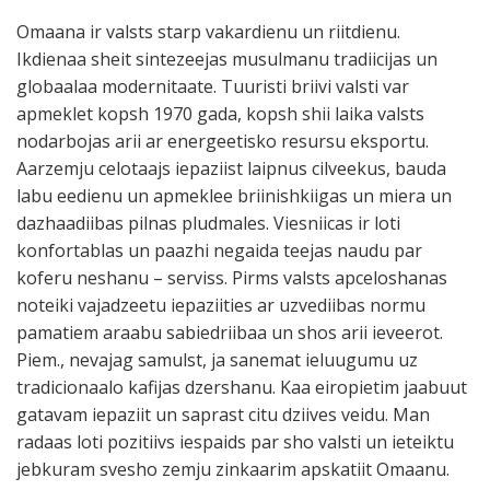
Omaana ir valsts starp vakardienu un riitdienu.
Ikdienaa sheit sintezeejas musulmanu tradiicijas un
globaalaa modernitaate. Tuuristi briivi valsti var
apmeklet kopsh 1970 gada, kopsh shii laika valsts
nodarbojas arii ar energeetisko resursu eksportu.
Aarzemju celotaajs iepaziist laipnus cilveekus, bauda
labu eedienu un apmeklee briinishkiigas un miera un
dazhaadiibas pilnas pludmales. Viesniicas ir loti
konfortablas un paazhi negaida teejas naudu par
koferu neshanu – serviss. Pirms valsts apceloshanas
noteiki vajadzeetu iepaziities ar uzvediibas normu
pamatiem araabu sabiedriibaa un shos arii ieveerot.
Piem., nevajag samulst, ja sanemat ieluugumu uz
tradicionaalo kafijas dzershanu. Kaa eiropietim jaabuut
gatavam iepaziit un saprast citu dziives veidu. Man
radaas loti pozitiivs iespaids par sho valsti un ieteiktu
jebkuram svesho zemju zinkaarim apskatiit Omaanu.