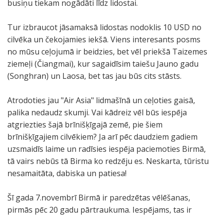
busiņu tiekam nogādāti līdz lidostai.
Tur izbraucot jāsamaksā lidostas nodoklis 10 USD no
cilvēka un čekojamies iekšā. Viens interesants posms
no mūsu ceļojumā ir beidzies, bet vēl priekšā Taizemes
ziemeļi (Čiangmai), kur sagaidīsim taiešu Jauno gadu
(Songhran) un Laosa, bet tas jau būs cits stāsts.
Atrodoties jau "Air Asia" lidmašīnā un ceļoties gaisā,
palika nedaudz skumji. Vai kādreiz vēl būs iespēja
atgriezties šajā brīnišķīgajā zemē, pie šiem
brīnišķīgajiem cilvēkiem? Ja arī pēc daudziem gadiem
uzsmaidīs laime un radīsies iespēja paciemoties Birmā,
tā vairs nebūs tā Birma ko redzēju es. Neskarta, tūristu
nesamaitāta, dabiska un patiesa!
Šī gada 7.novembrī Birmā ir paredzētas vēlēšanas,
pirmās pēc 20 gadu pārtraukuma. Iespējams, tas ir