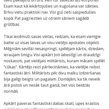
savu paklājiņu un drīz vien tur sasēžas 8(!) korporeļi.
Esam kaut kā iekārtojušies un kuģošana var sākties.
Brīvu vietu praktiski nav. Visi guļ cieši saspiedušies
kopā. Pat pagriezties uz otriem sāniem sagādā
grūtības.
Tikai ieņēmuši savas vietas, redzam, ka esam vienīgie
baltie uz visas laivas un visu vietējo apskates objekti.
Mēģinām sevišķi nesaspringt, spēlējam kārtis, dziedam,
ieraujam šmigu. Visi apkārt ļoti labestīgi un draudzīgi
noskaņoti, pat vietējais militārists, kuram mācam spēlēt
"cūkas". Kārtējo reizi pārliecināmies, ka vietējie reibst
fantastiski ātri. Militārists pēc divu malku izdzeršanas
bija galīgi beigts un pagalam. Domājām, ka tik nevelk
ārā pistoli un nesāk šaut gaisā, bet viss beidzās
normāli.
Apkārt paveras fantastiski dabas skati, upes krastos