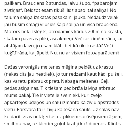
palikām. Brauciens 2 stundas, laivu šūpo, “pabarojam
zivtiņas”. Beidzot esam tikuši līdz apsolītai saliņai. No
tāluma saliņa izskatās pasakaini jauka. Nedaudz vēlāk
jau būsim smagi vīlušies šajā saliņā un visā braucienā.
Motors tiek izslēgts, atrodamies kādus 200m no krasta,
skatam paveras pliki, asi akmeņi. Veči ar zīmēm rāda, lai
atstājam laivu, jo esam klāt…bet kā tikt krastā? Veči
kuģītī rāda, ka jāpeld. Nu, nu ar visiem fotoaparātiem!?
Dažas varonīgās meitenes mēģina peldēt uz krastu
(nekas cits jau neatliek), jo tur redzami kaut kādi puišeļi,
kas varētu pabraukt pretī. Nabaga meitenes! Ceļi,
pēdas asiņainas. Tik tiešām pēc brīža laiviņa atbrauc
mums pakaļ. Tie ir vietējie zvejnieki, kuri zvejo
apkārtējos ūdeņos un salu izmanto kā zivju apstrādes
vietu. Pārsvarā tā ir zivju kaltēšana saulē. Uz salas nav
ko darīt, zivis tiek ķertas uz plikiem sarūsējušiem āķiem,
smiltiņu nav, uz klintīm guļot krabji kož dibenos. Klintis