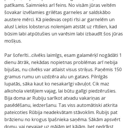
patīkams. Saimnieks arī feins. No visām jūras veltēm
šovakar izvēlamies grilētas garneles ar saldskābo
austere mērci. Kā piedevas cepti rīsi ar garnelēm un
alus! Lielos lobsterus nolemjam atstāt uz rītdien, kad
būsim labi atpūtušies un varēsim labi izbaudīt šos jūras
mošķus.
Par šoferīti…cilvēks laimīgs, esam galamērķī nogādāti 1
dienu ātrāk, nekādas nopietnas problēmas arī nebija
bijušas, nu cilvēks var atlaist visus striķus. Paņēmis 150
gramus rumu un uzdzēra alu un gatavs. Pilnīgās
lupatās, sāka kaut ko nesakarīgi vāvuļot. Cik maz
alkohola vietējiem vajag, lai būtu galīgi piedzērušies.
Bija doma ar Rubiju sarīkot atvadu vakariņas ar
pasēdēšanu, iedzeršanu. Tas viss automātiski atkrita
pateicoties Rūbija neadekvātam stāvoklim. Rubijs pat
brāzienu no krogus īpašnieka saņēma. Sākām apsvērt
domu, vai nevajag uz mājām iet kājām, bet nedrīkst