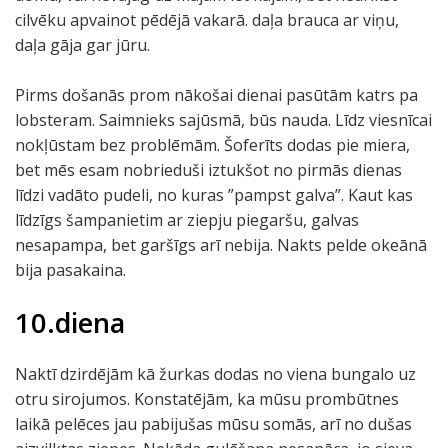
cilvēku apvainot pēdējā vakarā. daļa brauca ar viņu,
daļa gāja gar jūru.
Pirms došanās prom nākošai dienai pasūtām katrs pa
lobsteram. Saimnieks sajūsmā, būs nauda. Līdz viesnīcai
nokļūstam bez problēmām. Šoferīts dodas pie miera,
bet mēs esam nobrieduši iztukšot no pirmās dienas
līdzi vadāto pudeli, no kuras ”pampst galva”. Kaut kas
līdzīgs šampanietim ar ziepju piegaršu, galvas
nesapampa, bet garšīgs arī nebija. Nakts pelde okeānā
bija pasakaina.
10.diena
Naktī dzirdējām kā žurkas dodas no viena bungalo uz
otru sirojumos. Konstatējām, ka mūsu prombūtnes
laikā pelēces jau pabijušas mūsu somās, arī no dušas