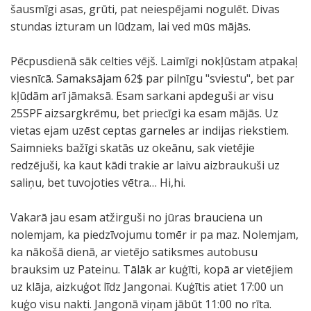
šausmīgi asas, grūti, pat neiespējami nogulēt. Divas
stundas izturam un lūdzam, lai ved mūs mājās.
Pēcpusdienā sāk celties vējš. Laimīgi nokļūstam atpakaļ
viesnīcā. Samaksājam 62$ par pilnīgu "sviestu", bet par
kļūdām arī jāmaksā. Esam sarkani apdeguši ar visu
25SPF aizsargkrēmu, bet priecīgi ka esam mājās. Uz
vietas ejam uzēst ceptas garneles ar indijas riekstiem.
Saimnieks bažīgi skatās uz okeānu, sak vietējie
redzējuši, ka kaut kādi trakie ar laivu aizbraukuši uz
saliņu, bet tuvojoties vētra… Hi,hi.
Vakarā jau esam atžirguši no jūras brauciena un
nolemjam, ka piedzīvojumu tomēr ir pa maz. Nolemjam,
ka nākošā dienā, ar vietējo satiksmes autobusu
brauksim uz Pateinu. Tālāk ar kuģīti, kopā ar vietējiem
uz klāja, aizkuģot līdz Jangonai. Kuģītis atiet 17:00 un
kuģo visu nakti. Jangonā viņam jābūt 11:00 no rīta.