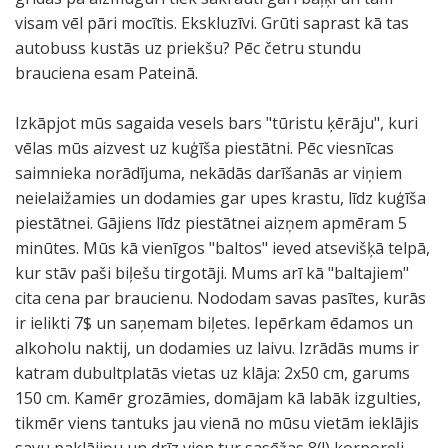
visam vēl pāri mocītis. Ekskluzīvi. Grūti saprast kā tas
autobuss kustās uz priekšu? Pēc četru stundu
brauciena esam Pateinā.
Izkāpjot mūs sagaida vesels bars "tūristu ķērāju", kuri
vēlas mūs aizvest uz kuģīša piestātni. Pēc viesnīcas
saimnieka norādījuma, nekādās darīšanās ar viņiem
neielaižamies un dodamies gar upes krastu, līdz kuģīša
piestātnei. Gājiens līdz piestātnei aizņem apmēram 5
minūtes. Mūs kā vienīgos "baltos" ieved atsevišķā telpā,
kur stāv paši biļešu tirgotāji. Mums arī kā "baltajiem"
cita cena par braucienu. Nododam savas pasītes, kurās
ir ielikti 7$ un saņemam biļetes. Iepērkam ēdamos un
alkoholu naktij, un dodamies uz laivu. Izrādās mums ir
katram dubultplatās vietas uz klāja: 2x50 cm, garums
150 cm. Kamēr grozāmies, domājam kā labāk izgulties,
tikmēr viens tantuks jau vienā no mūsu vietām ieklājis