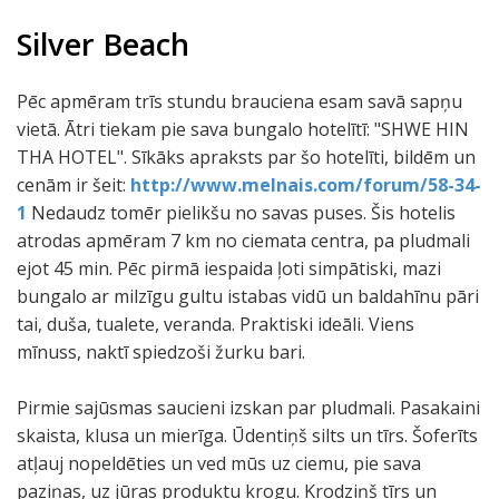
Silver Beach
Pēc apmēram trīs stundu brauciena esam savā sapņu
vietā. Ātri tiekam pie sava bungalo hotelītī: "SHWE HIN
THA HOTEL". Sīkāks apraksts par šo hotelīti, bildēm un
cenām ir šeit:
http://www.melnais.com/forum/58-34-
1
Nedaudz tomēr pielikšu no savas puses. Šis hotelis
atrodas apmēram 7 km no ciemata centra, pa pludmali
ejot 45 min. Pēc pirmā iespaida ļoti simpātiski, mazi
bungalo ar milzīgu gultu istabas vidū un baldahīnu pāri
tai, duša, tualete, veranda. Praktiski ideāli. Viens
mīnuss, naktī spiedzoši žurku bari.
Pirmie sajūsmas saucieni izskan par pludmali. Pasakaini
skaista, klusa un mierīga. Ūdentiņš silts un tīrs. Šoferīts
atļauj nopeldēties un ved mūs uz ciemu, pie sava
paziņas, uz jūras produktu krogu. Krodziņš tīrs un