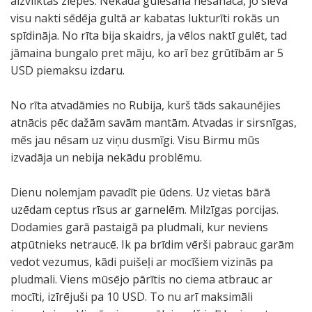
aizvilktas ziepes. Nekāda gulēšana nesanāca, jo sieva
visu nakti sēdēja gultā ar kabatas lukturīti rokās un
spīdināja. No rīta bija skaidrs, ja vēlos naktī gulēt, tad
jāmaina bungalo pret māju, ko arī bez grūtībām ar 5
USD piemaksu izdaru.
No rīta atvadāmies no Rubija, kurš tāds sakaunējies
atnācis pēc dažām savām mantām. Atvadas ir sirsnīgas,
mēs jau nēsam uz viņu dusmīgi. Visu Birmu mūs
izvadāja un nebija nekādu problēmu.
Dienu nolemjam pavadīt pie ūdens. Uz vietas bārā
uzēdam ceptus rīsus ar garnelēm. Milzīgas porcijas.
Dodamies garā pastaigā pa pludmali, kur neviens
atpūtnieks netraucē. Ik pa brīdim vērši pabrauc garām
vedot vezumus, kādi puišeļi ar mocīšiem vizinās pa
pludmali. Viens mūsējo pārītis no ciema atbrauc ar
mocīti, izīrējuši pa 10 USD. To nu arī maksimāli