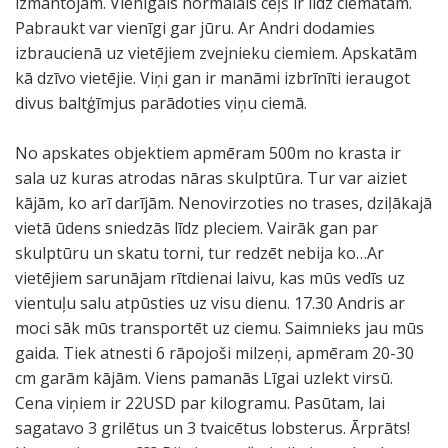
izmantojam. Vienīgais normālais ceļš ir līdz ciematam.
Pabraukt var vienīgi gar jūru. Ar Andri dodamies
izbraucienā uz vietējiem zvejnieku ciemiem. Apskatām
kā dzīvo vietējie. Viņi gan ir manāmi izbrīnīti ieraugot
divus baltģīmjus parādoties viņu ciemā.
No apskates objektiem apmēram 500m no krasta ir
sala uz kuras atrodas nāras skulptūra. Tur var aiziet
kājām, ko arī darījām. Nenovirzoties no trases, dziļākajā
vietā ūdens sniedzās līdz pleciem. Vairāk gan par
skulptūru un skatu torni, tur redzēt nebija ko…Ar
vietējiem sarunājam rītdienai laivu, kas mūs vedīs uz
vientuļu salu atpūsties uz visu dienu. 17.30 Andris ar
moci sāk mūs transportēt uz ciemu. Saimnieks jau mūs
gaida. Tiek atnesti 6 rāpojoši milzeņi, apmēram 20-30
cm garām kājām. Viens pamanās Līgai uzlekt virsū.
Cena viņiem ir 22USD par kilogramu. Pasūtam, lai
sagatavo 3 grilētus un 3 tvaicētus lobsterus. Ārprāts!