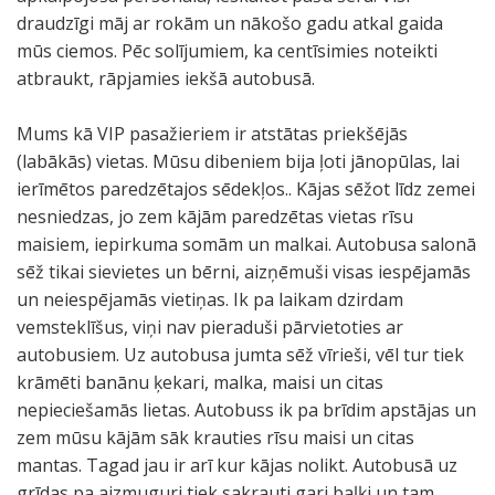
draudzīgi māj ar rokām un nākošo gadu atkal gaida
mūs ciemos. Pēc solījumiem, ka centīsimies noteikti
atbraukt, rāpjamies iekšā autobusā.
Mums kā VIP pasažieriem ir atstātas priekšējās
(labākās) vietas. Mūsu dibeniem bija ļoti jānopūlas, lai
ierīmētos paredzētajos sēdekļos.. Kājas sēžot līdz zemei
nesniedzas, jo zem kājām paredzētas vietas rīsu
maisiem, iepirkuma somām un malkai. Autobusa salonā
sēž tikai sievietes un bērni, aizņēmuši visas iespējamās
un neiespējamās vietiņas. Ik pa laikam dzirdam
vemsteklīšus, viņi nav pieraduši pārvietoties ar
autobusiem. Uz autobusa jumta sēž vīrieši, vēl tur tiek
krāmēti banānu ķekari, malka, maisi un citas
nepieciešamās lietas. Autobuss ik pa brīdim apstājas un
zem mūsu kājām sāk krauties rīsu maisi un citas
mantas. Tagad jau ir arī kur kājas nolikt. Autobusā uz
grīdas pa aizmuguri tiek sakrauti gari baļķi un tam