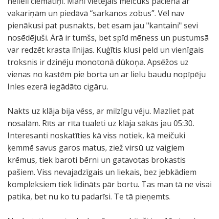
nelieli ciematiņi. Mani vietējais meičuks pacienā ar
vakariņām un piedāvā “sarkanos zobus”. Vēl nav
pienākusi pat pusnakts, bet esam jau "kantaini" sevi
nosēdējuši. Ārā ir tumšs, bet spīd mēness un pustumsā
var redzēt krasta līnijas. Kuģītis klusi peld un vienīgais
troksnis ir dzinēju monotonā dūkoņa. Apsēžos uz
vienas no kastēm pie borta un ar lielu baudu nopīpēju
Inles ezerā iegādāto cigāru.
Nakts uz klāja bija vēss, ar milzīgu vēju. Mazliet pat
nosalām. Rīts ar rīta tualeti uz klāja sākās jau 05:30.
Interesanti noskatīties kā viss notiek, kā meičuki
ķemmē savus garos matus, ziež virsū uz vaigiem
krēmus, tiek baroti bērni un gatavotas brokastis
pašiem. Viss nevajadzīgais un liekais, bez jebkādiem
kompleksiem tiek lidināts pār bortu. Tas man tā ne visai
patika, bet nu ko tu padarīsi. Te tā pieņemts.