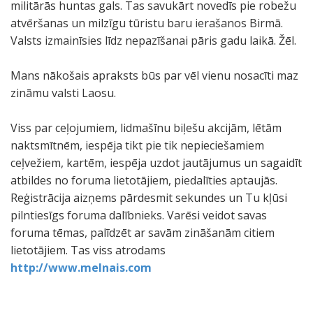
militārās huntas gals. Tas savukārt novedīs pie robežu
atvēršanas un milzīgu tūristu baru ierašanos Birmā.
Valsts izmainīsies līdz nepazīšanai pāris gadu laikā. Žēl.
Mans nākošais apraksts būs par vēl vienu nosacīti maz
zināmu valsti Laosu.
Viss par ceļojumiem, lidmašīnu biļešu akcijām, lētām
naktsmītnēm, iespēja tikt pie tik nepieciešamiem
ceļvežiem, kartēm, iespēja uzdot jautājumus un sagaidīt
atbildes no foruma lietotājiem, piedalīties aptaujās.
Reģistrācija aizņems pārdesmit sekundes un Tu kļūsi
pilntiesīgs foruma dalībnieks. Varēsi veidot savas
foruma tēmas, palīdzēt ar savām zināšanām citiem
lietotājiem. Tas viss atrodams
http://www.melnais.com