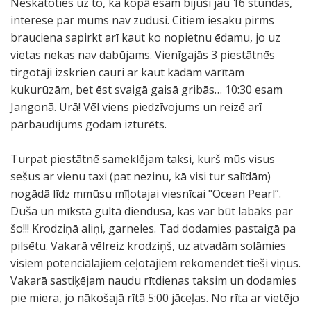
Neskatoties uz to, ka kopā esam bijuši jau 16 stundas,
interese par mums nav zudusi. Citiem iesaku pirms
brauciena sapirkt arī kaut ko nopietnu ēdamu, jo uz
vietas nekas nav dabūjams. Vienīgajās 3 piestātnēs
tirgotāji izskrien cauri ar kaut kādām vārītām
kukurūzām, bet ēst svaigā gaisā gribās… 10:30 esam
Jangonā. Urā! Vēl viens piedzīvojums un reizē arī
pārbaudījums godam izturēts.
Turpat piestātnē sameklējam taksi, kurš mūs visus
sešus ar vienu taxi (pat nezinu, kā visi tur salīdām)
nogādā līdz mmūsu mīļotajai viesnīcai "Ocean Pearl”.
Duša un mīkstā gultā diendusa, kas var būt labāks par
šo!!! Krodziņā aliņi, garneles. Tad dodamies pastaigā pa
pilsētu. Vakarā vēlreiz krodziņš, uz atvadām solāmies
visiem potenciālajiem ceļotājiem rekomendēt tieši viņus.
Vakarā sastiķējam naudu rītdienas taksim un dodamies
pie miera, jo nākošajā rītā 5:00 jāceļas. No rīta ar vietējo