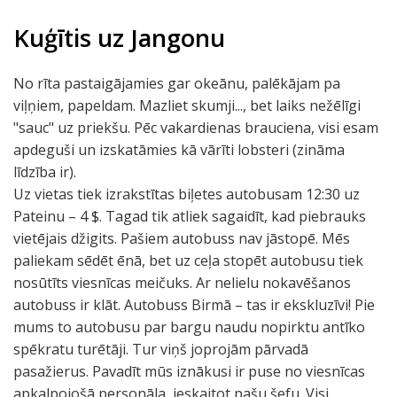
Kuģītis uz Jangonu
No rīta pastaigājamies gar okeānu, palēkājam pa
viļņiem, papeldam. Mazliet skumji..., bet laiks nežēlīgi
"sauc" uz priekšu. Pēc vakardienas brauciena, visi esam
apdeguši un izskatāmies kā vārīti lobsteri (zināma
līdzība ir).
Uz vietas tiek izrakstītas biļetes autobusam 12:30 uz
Pateinu – 4 $. Tagad tik atliek sagaidīt, kad piebrauks
vietējais džigits. Pašiem autobuss nav jāstopē. Mēs
paliekam sēdēt ēnā, bet uz ceļa stopēt autobusu tiek
nosūtīts viesnīcas meičuks. Ar nelielu nokavēšanos
autobuss ir klāt. Autobuss Birmā – tas ir ekskluzīvi! Pie
mums to autobusu par bargu naudu nopirktu antīko
spēkratu turētāji. Tur viņš joprojām pārvadā
pasažierus. Pavadīt mūs iznākusi ir puse no viesnīcas
apkalpojošā personāla, ieskaitot pašu šefu. Visi