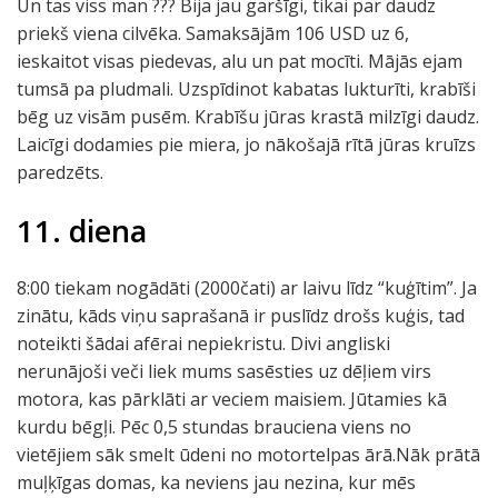
Un tas viss man ??? Bija jau garšīgi, tikai par daudz
priekš viena cilvēka. Samaksājām 106 USD uz 6,
ieskaitot visas piedevas, alu un pat mocīti. Mājās ejam
tumsā pa pludmali. Uzspīdinot kabatas lukturīti, krabīši
bēg uz visām pusēm. Krabīšu jūras krastā milzīgi daudz.
Laicīgi dodamies pie miera, jo nākošajā rītā jūras kruīzs
paredzēts.
11. diena
8:00 tiekam nogādāti (2000čati) ar laivu līdz “kuģītim”. Ja
zinātu, kāds viņu saprašanā ir puslīdz drošs kuģis, tad
noteikti šādai afērai nepiekristu. Divi angliski
nerunājoši veči liek mums sasēsties uz dēļiem virs
motora, kas pārklāti ar veciem maisiem. Jūtamies kā
kurdu bēgļi. Pēc 0,5 stundas brauciena viens no
vietējiem sāk smelt ūdeni no motortelpas ārā.Nāk prātā
muļķīgas domas, ka neviens jau nezina, kur mēs