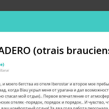
DERO (otrais braucien
le)
sīšanai
, и моего бегства из отеля Iberostar и второе мое преб
зад, когда Blаu укрыл меня от урагана и дал возможнос
но спасал мой отдых)... Первое впечатление от атмосфер
ских отелях -порядок, порядок и порядок... И чувство, 
 ваш комфортный отдых! За два года работа персонала