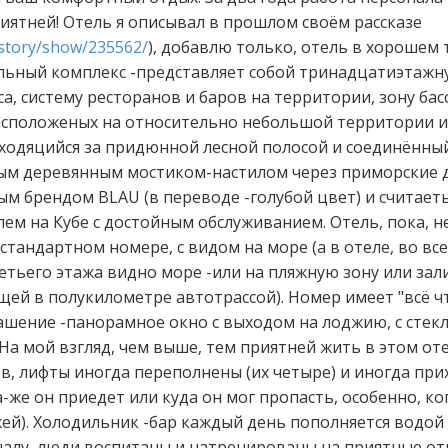
иятней! Отель я описывал в прошлом своём рассказе
u/story/show/235562/
), добавлю только, отель в хорошем 
льный комплекс -представляет собой тринадцатиэтаж
а, систему ресторанов и баров на территории, зону ба
сположеных на относительно небольшой территории и
ходяцийся за придюнной лесной полосой и соединённый
м деревянным мостиком-настилом через приморские д
ым брендом BLAU (в переводе -голубой цвет) и считает
м на Кубе с достойным обслуживанием. Отель, пока, не
 стандартном номере, с видом на море (а в отеле, во вс
тьего этажа видно море -или на пляжную зону или зали
ей в полукилометре автотрассой). Номер имеет "всё ч
рашение -панорамное окно с выходом на лоджию, с сте
На мой взгляд, чем выше, тем приятней жить в этом оте
в, лифты иногда переполнены (их четыре) и иногда при
-же он приедет или куда он мог пропасть, особенно, ко
ей). Холодильник -бар каждый день пополняется водой 
налу, люди воспитаны и натренированы на приятные от