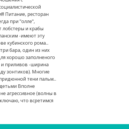
 социалистической
!! Питание, ресторан
гда при "олле",
т лобстеры и крабы
панским -имеют эту
ве кубинского рома...
три бара, один из них
 для хорошо заполненого
в и приливов -ширина
яду зонтиков). Многие
 придюнной тени пальм...
с детьми Вполне
 не агрессивное (волны в
сключаю, что всретимся