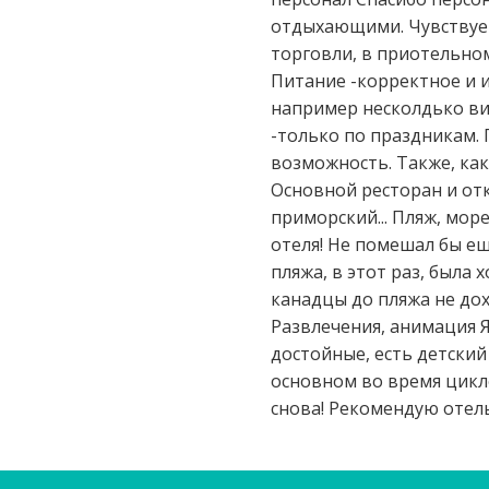
отдыхающими. Чувствуетс
торговли, в приотельном
Питание -корректное и и
например несколдько ви
-только по праздникам.
возможность. Также, как
Основной ресторан и отк
приморский... Пляж, мор
отеля! Не помешал бы е
пляжа, в этот раз, была
канадцы до пляжа не дох
Развлечения, анимация Я
достойные, есть детский
основном во время цикло
снова! Рекомендую отель