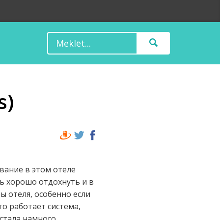
s)
ывание в этом отеле
ть хорошо отдохнуть и в
ы отеля, особенно если
что работает система,
 стала намного