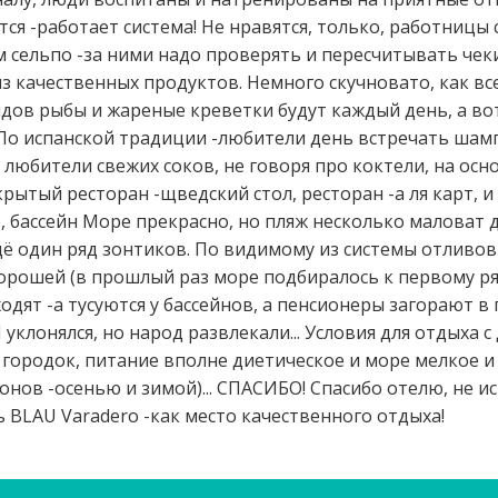
я -работает система! Не нравятся, только, работницы
 сельпо -за ними надо проверять и пересчитывать чеки!
з качественных продуктов. Немного скучновато, как все
дов рыбы и жареные креветки будут каждый день, а во
 По испанской традиции -любители день встречать шам
 любители свежих соков, не говоря про коктели, на осно
рытый ресторан -щведский стол, ресторан -а ля карт, и 
е, бассейн Море прекрасно, но пляж несколько маловат
щё один ряд зонтиков. По видимому из системы отливо
 хорошей (в прошлый раз море подбиралось к первому р
одят -а тусуются у бассейнов, а пенсионеры загорают в
 уклонялся, но народ развлекали... Условия для отдыха 
 городок, питание вполне диетическое и море мелкое и
нов -осенью и зимой)... СПАСИБО! Спасибо отелю, не и
 BLAU Varadero -как место качественного отдыха!