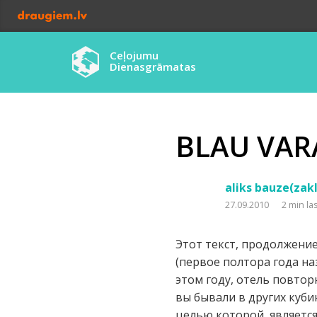
Ceļojumu
Dienasgrāmatas
BLAU VARA
aliks bauze(zak
27.09.2010
2 min la
Этот текст, продолжение
(первое полтора года на
этом году, отель повтор
вы бывали в других кубин
целью которой, является