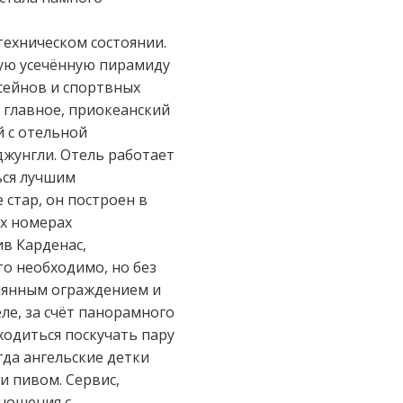
техническом состоянии.
ную усечённую пирамиду
ссейнов и спортвных
 главное, приокеанский
 с отельной
жунгли. Отель работает
ься лучшим
 стар, он построен в
ех номерах
в Карденас,
то необходимо, но без
клянным ограждением и
ле, за счёт панорамного
ходиться поскучать пару
гда ангельские детки
и пивом. Сервис,
ношения с