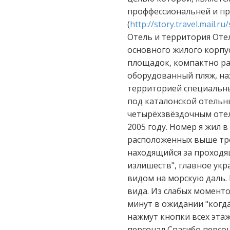
проффессиональней и пр
(
http://story.travel.mail.r
Отель и территория Оте
основного жилого корпус
площадок, компактно ра
оборудованный пляж, на
территорией специальны
под каталонской отельн
четырёхзвёздочным отеле
2005 году. Номер я жил в
расположенных выше тре
находящийся за проходящ
излишеств", главное ук
видом на морскую даль. 
вида. Из слабых моменто
минут в ожидании "когда
нажмут кнопки всех этаж
персонал Спасибо персо