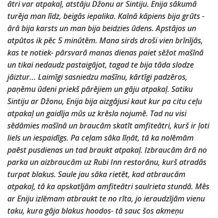
ātri var atpakaļ, atstāju Džonu ar Sintiju. Enija sākumā
turēja man līdz, beigās iepalika. Kalnā kāpiens bija grūts -
ārā bija karsts un man bija beidzies ūdens. Apstājos un
atpūtos ik pēc 5 minūtēm. Mana sirds droši vien brīnījās,
kas te notiek- pārsvarā manas dienas paiet sēžot mašīnā
un tikai nedaudz pastaigājot, tagad te bija tāda slodze
jāiztur… Laimīgi sasniedzu mašīnu, kārtīgi padzēros,
paņēmu ūdeni priekš pārējiem un gāju atpakaļ. Satiku
Sintiju ar Džonu, Enija bija aizgājusi kaut kur pa citu ceļu
atpakaļ un gaidīja mūs uz krēsla nojumē. Tad nu visi
sēdāmies mašīnā un braucām skatīt amfiteātri, kurš ir ļoti
liels un iespaidīgs. Pa ceļam sāka līņāt, tā ka nolēmām
paēst pusdienas un tad braukt atpakaļ. Izbraucām ārā no
parka un aizbraucām uz Rubi Inn restorānu, kurš atradās
turpat blakus. Saule jau sāka rietēt, kad atbraucām
atpakaļ, tā ka apskatījām amfiteātri saulrieta stundā. Mēs
ar Eniju izlēmam atbraukt te no rīta, jo ieraudzījām vienu
taku, kura gāja blakus hoodos- tā sauc šos akmeņu