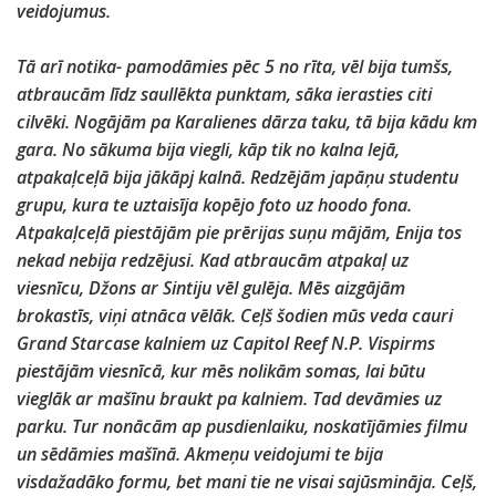
veidojumus.
Tā arī notika- pamodāmies pēc 5 no rīta, vēl bija tumšs,
atbraucām līdz saullēkta punktam, sāka ierasties citi
cilvēki. Nogājām pa Karalienes dārza taku, tā bija kādu km
gara. No sākuma bija viegli, kāp tik no kalna lejā,
atpakaļceļā bija jākāpj kalnā. Redzējām japāņu studentu
grupu, kura te uztaisīja kopējo foto uz hoodo fona.
Atpakaļceļā piestājām pie prērijas suņu mājām, Enija tos
nekad nebija redzējusi. Kad atbraucām atpakaļ uz
viesnīcu, Džons ar Sintiju vēl gulēja. Mēs aizgājām
brokastīs, viņi atnāca vēlāk. Ceļš šodien mūs veda cauri
Grand Starcase kalniem uz Capitol Reef N.P. Vispirms
piestājām viesnīcā, kur mēs nolikām somas, lai būtu
vieglāk ar mašīnu braukt pa kalniem. Tad devāmies uz
parku. Tur nonācām ap pusdienlaiku, noskatījāmies filmu
un sēdāmies mašīnā. Akmeņu veidojumi te bija
visdažadāko formu, bet mani tie ne visai sajūsmināja. Ceļš,