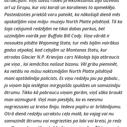
atrakcijām. Viņš savus rodeo priekšnesumus bija aizvedis
arī uz Eiropu, kur visi karaļi un karalienes to apmeklēja.
Pasteidzoties priekšā varu pateikt, ka nākošajā dienā mēs
apskatījām viņa māju- muzeju North Platte pilsētiņā. Tā ka
šaja ceļojumā redzējām ne tikai dabas parkus, bet
uzzinājām vairāk par Buffalo Bill Cody. Viņa vārdā ir
nosaukta pilsēta Wajoming štata, tur mēs bijām vairākus
gadus atpakaļ, kad ceļojām uz Montanas štatu, kur
atrodas Glacier N.P. Krievijas cars Nikolajs bija atbraucis
pie viņa , lai iemācītos nošaut bizonu. Vēl gribu pieminēt,
ka netālu no mūsu naktsmājām North Platte pilsētiņā
mani apstādināja policists. Es viņu redzēju jau pa gabalu ,
jo viņam bija ieslēgtas mirgojošās spuldzes un samazināju
ātrumu. Tikko kā pabraucu viņam garām, viņš sāka braukt
man aizmugurē. Viņš man piesējās, ka es neesmu
nogriezusies uz kreiso līniju. Iedeva papīru ar brīdinājumu.
Otrā dienā redzēju uzrakstu ceļa malā, ka vajag vai nu
samazināt ātrumu vai nogriezties pa labi vai kreisi, ja redz