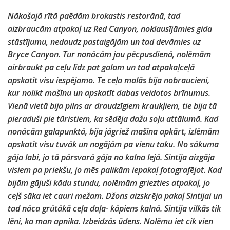
Nākošajā rītā paēdām brokastis restorānā, tad
aizbraucām atpakaļ uz Red Canyon, noklausījāmies gida
stāstījumu, nedaudz pastaigājām un tad devāmies uz
Bryce Canyon. Tur nonācām jau pēcpusdienā, nolēmām
airbraukt pa ceļu līdz pat galam un tad atpakaļceļā
apskatīt visu iespējamo. Te ceļa malās bija nobraucieni,
kur nolikt mašīnu un apskatīt dabas veidotos brīnumus.
Vienā vietā bija pilns ar draudzīgiem kraukļiem, tie bija tā
pieraduši pie tūristiem, ka sēdēja dažu soļu attālumā. Kad
nonācām galapunktā, bija jāgriež mašīna apkārt, izlēmām
apskatīt visu tuvāk un nogājām pa vienu taku. No sākuma
gāja labi, jo tā pārsvarā gāja no kalna lejā. Sintija aizgāja
visiem pa priekšu, jo mēs palikām iepakaļ fotografējot. Kad
bijām gājuši kādu stundu, nolēmām griezties atpakaļ, jo
ceļš sāka iet cauri mežam. Džons aizskrēja pakaļ Sintijai un
tad nāca grūtākā ceļa daļa- kāpiens kalnā. Sintija vilkās tik
lēni, ka man apnika. Izbeidzās ūdens. Nolēmu iet cik vien