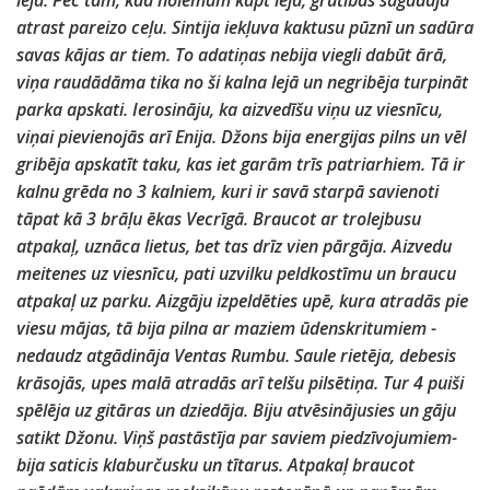
lejā. Pēc tam, kad nolēmām kāpt lejā, grūtības sagādāja
atrast pareizo ceļu. Sintija iekļuva kaktusu pūznī un sadūra
savas kājas ar tiem. To adatiņas nebija viegli dabūt ārā,
viņa raudādāma tika no ši kalna lejā un negribēja turpināt
parka apskati. Ierosināju, ka aizvedīšu viņu uz viesnīcu,
viņai pievienojās arī Enija. Džons bija energijas pilns un vēl
gribēja apskatīt taku, kas iet garām trīs patriarhiem. Tā ir
kalnu grēda no 3 kalniem, kuri ir savā starpā savienoti
tāpat kā 3 brāļu ēkas Vecrīgā. Braucot ar trolejbusu
atpakaļ, uznāca lietus, bet tas drīz vien pārgāja. Aizvedu
meitenes uz viesnīcu, pati uzvilku peldkostīmu un braucu
atpakaļ uz parku. Aizgāju izpeldēties upē, kura atradās pie
viesu mājas, tā bija pilna ar maziem ūdenskritumiem -
nedaudz atgādināja Ventas Rumbu. Saule rietēja, debesis
krāsojās, upes malā atradās arī telšu pilsētiņa. Tur 4 puiši
spēlēja uz gitāras un dziedāja. Biju atvēsinājusies un gāju
satikt Džonu. Viņš pastāstīja par saviem piedzīvojumiem-
bija saticis klaburčusku un tītarus. Atpakaļ braucot