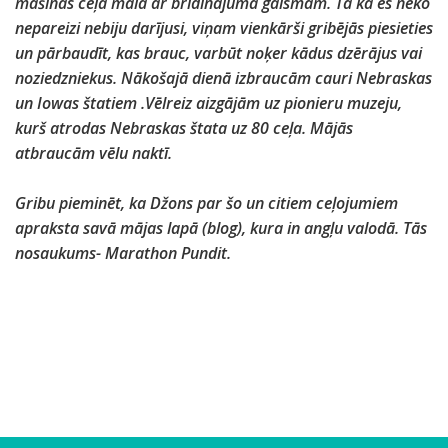
mašīnas ceļa malā ar brīdinājuma gaismām. Tā ka es neko
nepareizi nebiju darījusi, viņam vienkārši gribējās piesieties
un pārbaudīt, kas brauc, varbūt noķer kādus dzērājus vai
noziedzniekus. Nākošajā dienā izbraucām cauri Nebraskas
un Iowas štatiem .Vēlreiz aizgājām uz pionieru muzeju,
kurš atrodas Nebraskas štata uz 80 ceļa. Mājās
atbraucām vēlu naktī.
Gribu pieminēt, ka Džons par šo un citiem ceļojumiem
apraksta savā mājas lapā (blog), kura in angļu valodā. Tās
nosaukums- Marathon Pundit.
P
U
C
T
L
D
D
D
B
S
S
A
P
L
U
S
A
H
I
P
A
W
N
E
E
A
S
S
R
Z
C
i
z
e
r
o
u
e
e
i
k
k
r
i
a
t
a
r
i
n
a
r
a
a
s
j
p
a
a
i
a
a