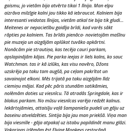
gaismu, jo vietām bija atvērta tikai 1 līnija. Man elpu
aizrāva milzīgie kalni jau tikko kā iebraucot. Kalniem bija
interesanti veidotas līnijas, vietām atkal tie bija tik gludi…
Meitenes ar nepacietību gaidīja brīdi, kad varēs sākt
rāpties pa kalniem. Tas brīdis pienāca- novietojām mašīnu
pie muzeja un aizgājām aplūkot tuvāko apkārtni.
Nonācām pie strautiņa, kas tecēja cauri parkam,
apslapinājām kājas. Pie parka ieejas ir liels kalns, ko sauc
Watchman. tas ir kā izlūks, kas visu novēro, Džons
uzskrēja pa taku tam augšā, pa ceļam pakrītot un
savainojot elkoni. Mēs trijatā pa taku aizgājām līdz
ciemiņu mājai. Kad pēc pāris stundām satikāmies,
nolēmām doties uz viesnīcu. Tā atradās Springdale, kas ir
blakus parkam. No mūsu viesnīcas varēja redzēt kalnus.
Iekārtojāmies, attaisīju vaļā šampanieša pudeli un gāju uz
baseinu atveldzēties. Sintija bija jau man priekšā. Viņa man
bija viesmīle - gāja atpakaļ uz istabu papildināt manu glāzi.
Vakariņas izlēmām ēst Flying Monkeys restorānā.