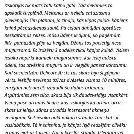
izskatījās tik mazs tālu kalna galā. Tad devāmies to
apskatīt tuvplānā. Meitenes ar nelielu entuziasmu
pievienojās šim plānam, jo zināja, kas viņas gaida- kāpiens
kalnā pēcpusdienas saulē. Pa ceļam dabūjām apstāties
neskaitāmas reizes, mūsu ūdens krājumi, ko paņēmām
līdz, pamazām gāja uz beigām. Džons tos pacietīgi nesa
mugursomā. Es izdzēru 3 pudeles tikai kāpjot kalnā. Visiem
iesaku nopirkt kamieļu mugursomas, kur ielej aukstu
ūdeni, tas atvēsina muguru un ir vieglāk panest karstumu.
Kad sasniedzām Delicate Arch, tas skats bija ši gājiena
vērts. Nebija nevienas dzīvas dvēseles vismaz 10 minūtes,
varējām netraucēti izbaudīt šo dabas brīnumu.
Atpūtāmies zem tilta, skats bija tik daudzveidīgs visapkārt.
Vienā pusē atradās bedre, kas izskatījās kā arēna, otrā -
skats uz ieleju, sānos atradās interesanti akmeņu
veidojumi. Šeit iesaka nākt vakara stundā, tad skats ir
visslabākais. Tā ir taisnība, jo kāpjot lejā redzējām cilvēku
grupas ejot uz turieni. Nāca krēslas stunda. Izlēmām vēl