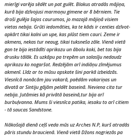
mierīgi varēja sēdēt un pat gulēt. Blakus atradās mājiņa,
kurā bija dzīvojusi marmoņu gimene ar 8 bērniem. Tie
droši gulēja šajos caurumos, jo mazajā mājiņā visiem
vietas nebija. Grūti iedomāties, ka te kāds ir centies dzīvot-
apkārt tikai kalni un upe, kas plūst tiem cauri. Zeme ir
akmens, nekas tur neaug, tikai tuksneša zāle. Vienā vietā
gan te bija iestādīti aprikozu un ābolu koki, bet tas bija
drusku tālāk. Es uzkāpu pa trepēm un salasīju nedaudz
aprikozu ko nogaršot. Redzējām arī indiāņu zīmējumus
akmenī. Līdz ar to mūsu apskate šini parkā izbeidzās.
Viesnīcā nonācām jau vakarā, paēdām vakariņas un
divatā ar Sintiju gājām peldēt baseinā. Neviena cita tur
nebija. Jutāmies kā privātā baseinā,tur bija arī
burbuļvanna. Mums ši viesnīca patika, iesaku to arī citiem
- tā saucas Sandstone.
Nākošajā dienā ceļš veda mūs uz Arches N.P, kurš atradās
pāris stundu braucienā. Vienā vietā Džons nogriezās pa