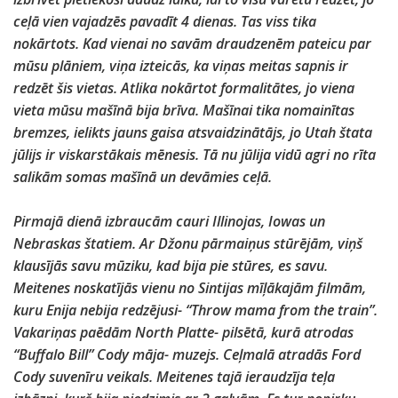
ceļā vien vajadzēs pavadīt 4 dienas. Tas viss tika
nokārtots. Kad vienai no savām draudzenēm pateicu par
mūsu plāniem, viņa izteicās, ka viņas meitas sapnis ir
redzēt šis vietas. Atlika nokārtot formalitātes, jo viena
vieta mūsu mašīnā bija brīva. Mašīnai tika nomainītas
bremzes, ielikts jauns gaisa atsvaidzinātājs, jo Utah štata
jūlijs ir viskarstākais mēnesis. Tā nu jūlija vidū agri no rīta
salikām somas mašīnā un devāmies ceļā.
Pirmajā dienā izbraucām cauri Illinojas, Iowas un
Nebraskas štatiem. Ar Džonu pārmaiņus stūrējām, viņš
klausījās savu mūziku, kad bija pie stūres, es savu.
Meitenes noskatījās vienu no Sintijas mīļākajām filmām,
kuru Enija nebija redzējusi- “Throw mama from the train”.
Vakariņas paēdām North Platte- pilsētā, kurā atrodas
“Buffalo Bill” Cody māja- muzejs. Ceļmalā atradās Ford
Cody suvenīru veikals. Meitenes tajā ieraudzīja teļa