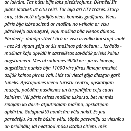
ar laivām. Tas būtu bijis labs piedzīvojums. Diemžel šis
plāns jāatliek uz citu reizi. Tur bija arī ATV trases. Starp
citu, stāvvietā atgadījās viens komisks gadījums. Viens
pāris bija izbraucienā ar mašīnu no veikala ar visu
pārdevēju aizmugurē, viņu mašīna bija vienos dūmos.
Pārdevējs dabūja stāvēt ārā ar visu uzvalku karstajā saulē
- nez kā viņam gāja ar šis mašīnas pārdošanu… Izrādās -
mašīnas šaja apvidū ir sastellētas savādāk priekš kalnu
augstumiem. Mēs atradāmies 9000 virs jūras līmeņa,
augstākais punkts bija 11000 virs jūras līmeņa mazliet
dziļāk kalnos pirms Vail. Līdz tai vietai gāja diezgan garš
tunelis. Apstājāmies vienā tūristu centrā, apskatījām
muzeju, paēdām pusdienas un turpinājām ceļu cauri
kalniem. Vēl pāris reizes mašīna uzkarsa, bet nu mēs
zinājām ko darīt- atpūtinājām mašīnu, apskatījām
apkārtni. Galapunktā nonācām vēlu naktī. Es jau
paredzēju, ka mēs būsim vēlu, tāpēc pazvanīju uz viesnīcu
un brīdināju, lai neatdod mūsu istabu citiem, mēs