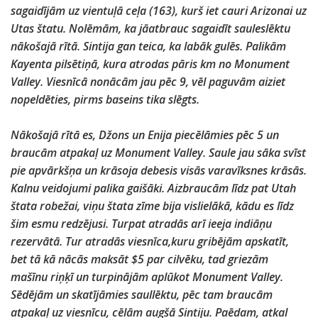
sagaidījām uz vientuļā ceļa (163), kurš iet cauri Arizonai uz
Utas štatu. Nolēmām, ka jāatbrauc sagaidīt sauleslēktu
nākošajā rītā. Sintija gan teica, ka labāk gulēs. Palikām
Kayenta pilsētiņā, kura atrodas pāris km no Monument
Valley. Viesnīcā nonācām jau pēc 9, vēl paguvām aiziet
nopeldēties, pirms baseins tika slēgts.
Nākošajā rītā es, Džons un Enija piecēlāmies pēc 5 un
braucām atpakaļ uz Monument Valley. Saule jau sāka svīst
pie apvārkšņa un krāsoja debesis visās varavīksnes krāsās.
Kalnu veidojumi palika gaišāki. Aizbraucām līdz pat Utah
štata robežai, viņu štata zīme bija vislielākā, kādu es līdz
šim esmu redzējusi. Turpat atradās arī ieeja indiāņu
rezervātā. Tur atradās viesnīca,kuru gribējām apskatīt,
bet tā kā nācās maksāt $5 par cilvēku, tad griezām
mašīnu riņķī un turpinājām aplūkot Monument Valley.
Sēdējām un skatījāmies saullēktu, pēc tam braucām
atpakaļ uz viesnīcu, cēlām augšā Sintiju. Paēdam, atkal