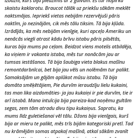
izbāzni, kurš bija piedzimis ar 2 galvām. Es tur nopirku
skaistu kaklarotu. Braucot tālāk uz priekšu sākām meklēt
naktsmājas. Iepriekš vietas nebijām rezervējuši pāris
naktīm, jo nezinājām, cik mēs tālu tiksim. Tā bija kļūda.
Izrādījās, ka mēs nebijām vienīgie, kuri apceļo Ameriku un
nenācās viegli atrast kādu brīvu istabu pāris pilsētās,
kuras bija mums pa ceļam. Beidzot viens motelis atbildēja,
ka viņiem ir vakanta istaba, mēs tur nonācām jau ar
tumsas iestāšanos. Tā bija šaubiga vieta blakus mašīnu
remontdarbnīcai, bet bija jau vēls un nolēmām tur palikt.
Samaksājām un gājām aplūkot mūsu istabu. Tā bija
domāta smēķētājiem, Pie durvīm ieraudzīju lielu kukaini,
tas man lika aizdomāties- ja jau kukaiņi ir pie durvīm, tie ir
arī istabā. Mana intuīcija bija pareiza-kad noņēmu gultām
segas, zem tām atradu divu tipu kukaiņus. Sapratu, ka
mums līdz guletiešanai vēl tālu. Džons bija vienīgais, kurš
bija ar mieru te palikt, mēs trīs bijām kategoriski pretī. Tad
nu krāmējām somas atpakaļ mašīnā, atkal sākām zvanīt