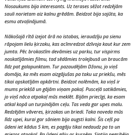
Nosaukums bija interesants. Uz terases sēžot redzējām
sauli norietam aiz kalnu grēdām. Beidzot bija sajūta, ka
esmu atvaļinājumā.
Nākošajā rītā izejot ārā no istabas, ieraudzīju pa sienu
rāpojam lielu ķirzaku, kas acīmredzot dzīvoja kaut kur zem
jumta. Pēc brokastīm devāmies uz parku, tur vispirms
noskatījāmies filmu, tad sēdāmies trolejbusā un braucām
līdz pat galapunktam. Tur pazaudējām Džonu, jo viņš
domāja, ka mēs esam aizgājušas pa taku uz priekšu, mēs
tikai apskatījām apkārtni. Beidzot nolēmām, ka viņš ir
mums priekšā un gājām viņam pakaļ. Pusceļā satikāmies,
jo viņš nāca atpakaļ mūs meklēt. Bijām priecīgi, ka esam
atkal kopā un turpinājām ceļu. Tas veda gar upes malu.
Redzējām vāveres, ķirzakas un briedi. Taka noveda mūs
līdz upei, kurai gar sāniem bija augsti kalni. Šis ceļš pa
ūdeni iet kādus 5 km, es pagāju tikai nedaudz pa to un
griezos atpakaļ. Pa ūdeni gāju ar kurpēm, Sintija negribēja