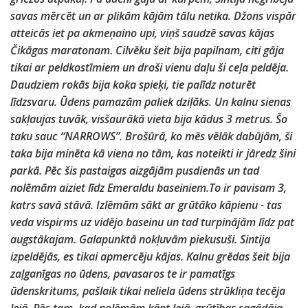
savas mērcēt un ar plikām kājām tālu netika. Džons vispār
atteicās iet pa akmeņaino upi, viņš saudzē savas kājas
Čikāgas maratonam. Cilvēku šeit bija papilnam, citi gāja
tikai ar peldkostīmiem un droši vienu daļu ši ceļa peldēja.
Daudziem rokās bija koka spieķi, tie palīdz noturēt
līdzsvaru. Ūdens pamazām paliek dziļāks. Un kalnu sienas
sakļaujas tuvāk, visšaurākā vieta bija kādus 3 metrus. Šo
taku sauc “NARROWS”. Brošūrā, ko mēs vēlāk dabūjām, ši
taka bija minēta kā viena no tām, kas noteikti ir jāredz šini
parkā. Pēc šis pastaigas aizgājām pusdienās un tad
nolēmām aiziet līdz Emeraldu baseiniem.To ir pavisam 3,
katrs savā stāvā. Izlēmām sākt ar grūtāko kāpienu - tas
veda vispirms uz vidējo baseinu un tad turpinājām līdz pat
augstākajam. Galapunktā nokļuvām piekusuši. Sintija
izpeldējās, es tikai apmercēju kājas. Kalnu grēdas šeit bija
zaļganīgas no ūdens, pavasaros te ir pamatīgs
ūdenskritums, pašlaik tikai neliela ūdens strūkliņa tecēja