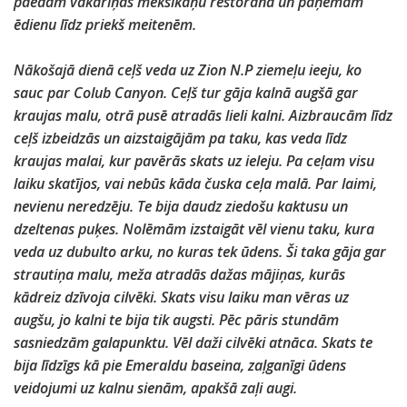
paēdām vakariņas meksikāņu restorānā un paņēmām
ēdienu līdz priekš meitenēm.
Nākošajā dienā ceļš veda uz Zion N.P ziemeļu ieeju, ko
sauc par Colub Canyon. Ceļš tur gāja kalnā augšā gar
kraujas malu, otrā pusē atradās lieli kalni. Aizbraucām līdz
ceļš izbeidzās un aizstaigājām pa taku, kas veda līdz
kraujas malai, kur pavērās skats uz ieleju. Pa ceļam visu
laiku skatījos, vai nebūs kāda čuska ceļa malā. Par laimi,
nevienu neredzēju. Te bija daudz ziedošu kaktusu un
dzeltenas puķes. Nolēmām izstaigāt vēl vienu taku, kura
veda uz dubulto arku, no kuras tek ūdens. Ši taka gāja gar
strautiņa malu, meža atradās dažas mājiņas, kurās
kādreiz dzīvoja cilvēki. Skats visu laiku man vēras uz
augšu, jo kalni te bija tik augsti. Pēc pāris stundām
sasniedzām galapunktu. Vēl daži cilvēki atnāca. Skats te
bija līdzīgs kā pie Emeraldu baseina, zaļganīgi ūdens
veidojumi uz kalnu sienām, apakšā zaļi augi.