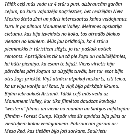
Tālāk ceļš mūs veda uz 4 stūru pusi, aizbraucām garām
ceļam, pa kuru vajadzēja nogriezties, bet redzējām New
Mexico štata zīmi un pāris interesantus kalnu veidojumus,
kuru ir pa pilnam Monument Valley. Meitenes apskatīja
cietumu, kas bija izveidots no koka, tas atradās blakus
vienam no kalniem. Mūs jau brīdināja, ka 4 stūru
piemineklis ir tūristiem slēgts, jo tur pašlaik notiek
remonts. Apstājāmies tik un tā pie žoga un nobildējāmies,
lai būtu piemiņa, ka esam te bijuši. Viens vīrietis bija
pārrāpies pāri žogam uz aizgājis tuvāk, bet tur esot bijis
otrs žogs priekšā. Viņš atnāca atpakaļ neskarts, citi teica,
ka uz viņu varēja arī šaut, jo viņš bija pārkāpis likumu.
Bijām iebraukuši Arizonā. Tālāk ceļš mūs veda uz
Monument Valley, kur tika filmētas daudzas kovboju
“western” filmas un viena no manām un Sintijas mīļākajām
filmām - Forest Gump. Vispār viss šis apvidus bija pilns ar
vientuļiem kalnu veidojumiem. Pabraucām garām arī
Mesa Red, kas tiešām bija ļoti sarkans. Saulrietu