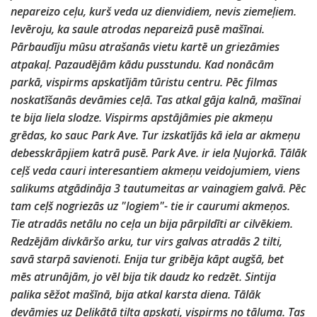
nepareizo ceļu, kurš veda uz dienvidiem, nevis ziemeļiem.
Ievēroju, ka saule atrodas nepareizā pusē mašīnai.
Pārbaudīju mūsu atrašanās vietu kartē un griezāmies
atpakaļ. Pazaudējām kādu pusstundu. Kad nonācām
parkā, vispirms apskatījām tūristu centru. Pēc filmas
noskatīšanās devāmies ceļā. Tas atkal gāja kalnā, mašīnai
te bija liela slodze. Vispirms apstājāmies pie akmeņu
grēdas, ko sauc Park Ave. Tur izskatījās kā iela ar akmeņu
debesskrāpjiem katrā pusē. Park Ave. ir iela Ņujorkā. Tālāk
ceļš veda cauri interesantiem akmeņu veidojumiem, viens
salikums atgādināja 3 tautumeitas ar vainagiem galvā. Pēc
tam ceļš nogriezās uz "logiem"- tie ir caurumi akmeņos.
Tie atradās netālu no ceļa un bija pārpildīti ar cilvēkiem.
Redzējām divkāršo arku, tur virs galvas atradās 2 tilti,
savā starpā savienoti. Enija tur gribēja kāpt augšā, bet
mēs atrunājām, jo vēl bija tik daudz ko redzēt. Sintija
palika sēžot mašīnā, bija atkal karsta diena. Tālāk
devāmies uz Delikātā tilta apskati, vispirms no tāluma. Tas