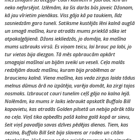
neko neforsējot. Izlēmām, ka šis darbs būs javeic Džonam,
kā jau vīrietim pienākas. Viss gāja kā pa taukiem, līdz
sasniedzām garo tuneli. Satiksme kustējās lēni kalnā augšā
un smagā mašīna, kura atradās mums priekšā sāka iet
atpakaļgājienā. Džons iekliedzās, jo domāja, ka mašīna
mums uzbrauks virsū. Es viņam teicu, lai brauc pa labi, jo
tur vietas bija diezgan. Tā mēs apbraucām apkārt
smagajai mašīnai un bijām sveiki un veseli. Ceļa malās
redzējām daudz mašīnu, kuram bija problēmas ar
braucienu kalnā. Viena mašīna, kas veda zirgus laida tādus
melnus dūmus ārā no izpūtēja, varēja domāt, ka zirgi tajos
nosmaks. Izbraucot cauri tunelim ceļš gāja no kalna lejā.
Nolēmām, ka mums ir laiks iebraukt apskatīt Buffalo Bill
kapavietu, kas atradās Golden pilsetā un nebija pārāk tālu
no ceļa. Viņš tika apbedīts pašā kalna galā kopā ar sievu,
šeit viņš pavadīja savas dzīves pēdējas dienas. Tiem, kas
nezina, Buffalo Bill šeit bija slavens ar rodeo un citām