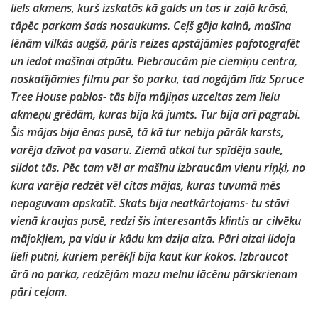
liels akmens, kurš izskatās kā galds un tas ir zaļā krāsā,
tāpēc parkam šads nosaukums. Ceļš gāja kalnā, mašīna
lēnām vilkās augšā, pāris reizes apstājāmies pafotografēt
un iedot mašīnai atpūtu. Piebraucām pie ciemiņu centra,
noskatījāmies filmu par šo parku, tad nogājām līdz Spruce
Tree House pablos- tās bija mājiņas uzceltas zem lielu
akmeņu grēdām, kuras bija kā jumts. Tur bija arī pagrabi.
Šis mājas bija ēnas pusē, tā kā tur nebija pārāk karsts,
varēja dzīvot pa vasaru. Ziemā atkal tur spīdēja saule,
sildot tās. Pēc tam vēl ar mašīnu izbraucām vienu riņķi, no
kura varēja redzēt vēl citas mājas, kuras tuvumā mēs
nepaguvam apskatīt. Skats bija neatkārtojams- tu stāvi
vienā kraujas pusē, redzi šis interesantās klintis ar cilvēku
mājokļiem, pa vidu ir kādu km dziļa aiza. Pāri aizai lidoja
lieli putni, kuriem perēkļi bija kaut kur kokos. Izbraucot
ārā no parka, redzējām mazu melnu lācēnu pārskrienam
pāri ceļam.