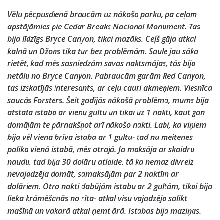
Vēlu pēcpusdienā braucām uz nākošo parku, pa ceļam
apstājāmies pie Cedar Breaks Nacional Monument. Tas
bija līdzīgs Bryce Canyon, tikai mazāks. Ceļš gāja atkal
kalnā un Džons tika tur bez problēmām. Saule jau sāka
rietēt, kad mēs sasniedzām savas naktsmājas, tās bija
netālu no Bryce Canyon. Pabraucām garām Red Canyon,
tas izskatījās interesants, ar ceļu cauri akmeņiem. Viesnīca
saucās Forsters. Šeit gadījās nākošā problēma, mums bija
atstāta istaba ar vienu gultu un tikai uz 1 nakti, kaut gan
domājām te pārnakšņot arī nākošo nakti. Labi, ka viņiem
bija vēl viena brīva istaba ar 1 gultu- tad nu meitenes
palika vienā istabā, mēs otrajā. Ja maksāja ar skaidru
naudu, tad bija 30 dolāru atlaide, tā ka nemaz divreiz
nevajadzēja domāt, samaksājām par 2 naktīm ar
dolāriem. Otro nakti dabūjām istabu ar 2 gultām, tikai bija
lieka krāmēšanās no rīta- atkal visu vajadzēja salikt
mašīnā un vakarā atkal ņemt ārā. Istabas bija maziņas.