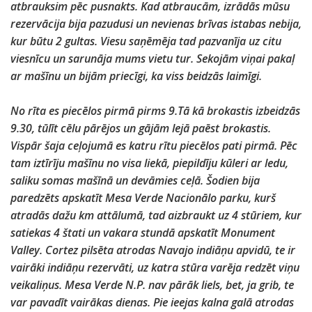
atbrauksim pēc pusnakts. Kad atbraucām, izrādās mūsu
rezervācija bija pazudusi un nevienas brīvas istabas nebija,
kur būtu 2 gultas. Viesu saņēmēja tad pazvanīja uz citu
viesnīcu un sarunāja mums vietu tur. Sekojām viņai pakaļ
ar mašīnu un bijām priecīgi, ka viss beidzās laimīgi.
No rīta es piecēlos pirmā pirms 9.Tā kā brokastis izbeidzās
9.30, tūlīt cēlu pārējos un gājām lejā paēst brokastis.
Vispār šaja ceļojumā es katru rītu piecēlos pati pirmā. Pēc
tam iztīrīju mašīnu no visa liekā, piepildīju kūleri ar ledu,
saliku somas mašīnā un devāmies ceļā. Šodien bija
paredzēts apskatīt Mesa Verde Nacionālo parku, kurš
atradās dažu km attālumā, tad aizbraukt uz 4 stūriem, kur
satiekas 4 štati un vakara stundā apskatīt Monument
Valley. Cortez pilsēta atrodas Navajo indiāņu apvidū, te ir
vairāki indiāņu rezervāti, uz katra stūra varēja redzēt viņu
veikaliņus. Mesa Verde N.P. nav pārāk liels, bet, ja grib, te
var pavadīt vairākas dienas. Pie ieejas kalna galā atrodas