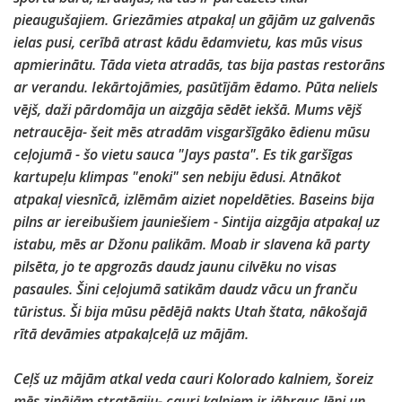
pieaugušajiem. Griezāmies atpakaļ un gājām uz galvenās
ielas pusi, cerībā atrast kādu ēdamvietu, kas mūs visus
apmierinātu. Tāda vieta atradās, tas bija pastas restorāns
ar verandu. Iekārtojāmies, pasūtījām ēdamo. Pūta neliels
vējš, daži pārdomāja un aizgāja sēdēt iekšā. Mums vējš
netraucēja- šeit mēs atradām visgaršīgāko ēdienu mūsu
ceļojumā - šo vietu sauca "Jays pasta". Es tik garšīgas
kartupeļu klimpas "enoki" sen nebiju ēdusi. Atnākot
atpakaļ viesnīcā, izlēmām aiziet nopeldēties. Baseins bija
pilns ar iereibušiem jauniešiem - Sintija aizgāja atpakaļ uz
istabu, mēs ar Džonu palikām. Moab ir slavena kā party
pilsēta, jo te apgrozās daudz jaunu cilvēku no visas
pasaules. Šini ceļojumā satikām daudz vācu un franču
tūristus. Ši bija mūsu pēdējā nakts Utah štata, nākošajā
rītā devāmies atpakaļceļā uz mājām.
Ceļš uz mājām atkal veda cauri Kolorado kalniem, šoreiz
mēs zinājām stratēgiju- cauri kalniem ir jābrauc lēni un