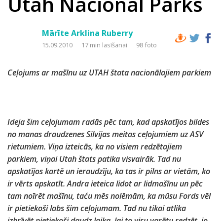
Utah Nacional Parks
Mārīte Arklina Ruberry
15.09.2010
17 min lasīšanai
98 foto
Ceļojums ar mašīnu uz UTAH štata nacionālajiem parkiem
Ideja šim ceļojumam radās pēc tam, kad apskatījos bildes
no manas draudzenes Silvijas meitas ceļojumiem uz ASV
rietumiem. Viņa izteicās, ka no visiem redzētajiem
parkiem, viņai Utah štats patika visvairāk. Tad nu
apskatījos kartē un ieraudzīju, ka tas ir pilns ar vietām, ko
ir vērts apskatīt. Andra ieteica lidot ar lidmašīnu un pēc
tam noīrēt mašīnu, taću mēs nolēmām, ka mūsu Fords vēl
ir pietiekoši labs šim ceļojumam. Tad nu tikai atlika
izbrīvēt pietiekoši daudz laika, lai to visu varētu redzēt, jo