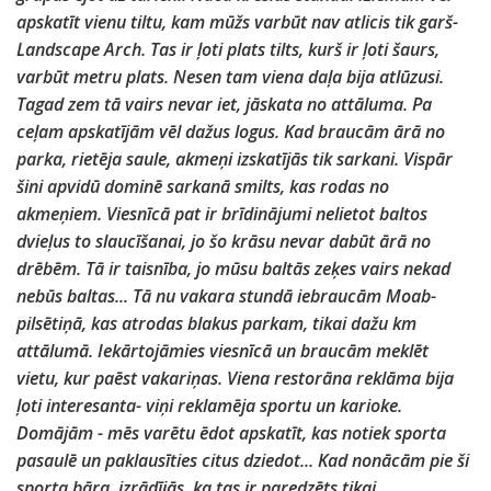
apskatīt vienu tiltu, kam mūžs varbūt nav atlicis tik garš-
Landscape Arch. Tas ir ļoti plats tilts, kurš ir ļoti šaurs,
varbūt metru plats. Nesen tam viena daļa bija atlūzusi.
Tagad zem tā vairs nevar iet, jāskata no attāluma. Pa
ceļam apskatījām vēl dažus logus. Kad braucām ārā no
parka, rietēja saule, akmeņi izskatījās tik sarkani. Vispār
šini apvidū dominē sarkanā smilts, kas rodas no
akmeņiem. Viesnīcā pat ir brīdinājumi nelietot baltos
dvieļus to slaucīšanai, jo šo krāsu nevar dabūt ārā no
drēbēm. Tā ir taisnība, jo mūsu baltās zeķes vairs nekad
nebūs baltas... Tā nu vakara stundā iebraucām Moab-
pilsētiņā, kas atrodas blakus parkam, tikai dažu km
attālumā. Iekārtojāmies viesnīcā un braucām meklēt
vietu, kur paēst vakariņas. Viena restorāna reklāma bija
ļoti interesanta- viņi reklamēja sportu un karioke.
Domājām - mēs varētu ēdot apskatīt, kas notiek sporta
pasaulē un paklausīties citus dziedot... Kad nonācām pie ši
sporta bāra, izrādījās, ka tas ir paredzēts tikai