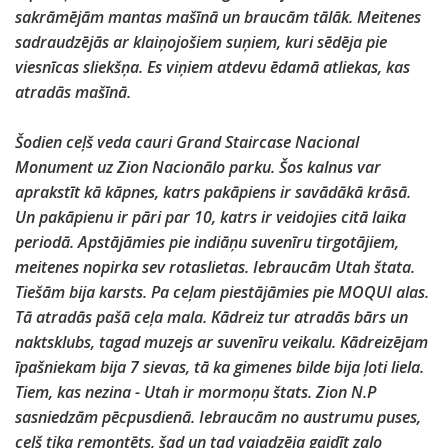
sakrāmējām mantas mašīnā un braucām tālāk. Meitenes
sadraudzējās ar klaiņojošiem suņiem, kuri sēdēja pie
viesnīcas sliekšņa. Es viņiem atdevu ēdamā atliekas, kas
atradās mašīnā.
Šodien ceļš veda cauri Grand Staircase Nacional
Monument uz Zion Nacionālo parku. Šos kalnus var
aprakstīt kā kāpnes, katrs pakāpiens ir savādākā krāsā.
Un pakāpienu ir pāri par 10, katrs ir veidojies citā laika
periodā. Apstājāmies pie indiāņu suvenīru tirgotājiem,
meitenes nopirka sev rotaslietas. Iebraucām Utah štata.
Tiešām bija karsts. Pa ceļam piestājāmies pie MOQUI alas.
Tā atradās pašā ceļa mala. Kādreiz tur atradās bārs un
naktsklubs, tagad muzejs ar suvenīru veikalu. Kādreizējam
īpašniekam bija 7 sievas, tā ka gimenes bilde bija ļoti liela.
Tiem, kas nezina - Utah ir mormoņu štats. Zion N.P
sasniedzām pēcpusdienā. Iebraucām no austrumu puses,
ceļš tika remontēts, šad un tad vajadzēja gaidīt zaļo