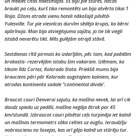
un meklēt citas naktsmājas. Es biju pie stūres, nācās
braukt pa ceļu, kurš tika remontēts un bija atvērta tikai 1
līnija. Džons atrada vienu hoteli nākošajā pilsētā-
Yulesville. Tur pie viesnīcas durvīm sēdēja krupis, ko bērni
apbrīnoja. Man bija atvieglojuma sajūta, jo tie tik viegli
istabā nevarētu tikt. Mēs gulējām otrajā stāvā.
Sestdienas rītā pirmais ko izdarījām, pēc tam, kad paēdām
brokastis- rezervējām istabu šim vakaram. Izlēmam, ka
tiksim līdz Cortez, Kolorado štata. Priekšā mums bija
brauciens pāri pār Kolorado augstajiem kalniem, kur
atrodas kontinenta sadale ”continental divide’.
Braucot cauri Denverai sajutu, ka mašīna nevek, lai arī cik
daudz spiedu uz pedāli, mašīna negāja ātrak par 45
km/stundā. Izbraucot cauri pilsētai ceļs turpināja iet kalnā
un mašīnas termometrs sāka celties uz augšu. Ieraudzīju
nobraucienu no šosejas, kas arī gāja kalnā un stūrēju tur.