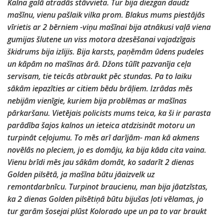
Kalna galā atradās stāvvieta. Tur bija diezgan daudz
mašīnu, vienu pašlaik vilka prom. Blakus mums piestājās
vīrietis ar 2 bērniem -viņu mašīnai bija atnākusi vaļā viena
gumijas šlutene un viss motora dzesēšanai vajadzīgais
škidrums bija izlijis. Bija karsts, paņēmām ūdens pudeles
un kāpām no mašīnas ārā. Džons tūlīt pazvanīja ceļa
servisam, tie teicās atbraukt pēc stundas. Pa to laiku
sākām iepazīties ar citiem bēdu brāļiem. Izrādas mēs
nebijām vienīgie, kuriem bija problēmas ar mašīnas
pārkaršanu. Vietējais policists mums teica, ka ši ir parasta
parādība šajos kalnos un ieteica atdzisināt motoru un
turpināt ceļojumu. To mēs arī darījām- man kā akmens
novēlās no pleciem, jo es domāju, ka bija kāda cita vaina.
Vienu brīdi mēs jau sākām domāt, ko sadarīt 2 dienas
Golden pilsētā, ja mašīna būtu jāaizvelk uz
remontdarbnīcu. Turpinot braucienu, man bija jāatzīstas,
ka 2 dienas Golden pilsētiņā būtu bijušas ļoti vēlamas, jo
tur garām šosejai plūst Kolorado upe un pa to var braukt