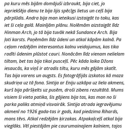
pa kuru mēs bijām domājuši izbraukt, bija ciet, jo
iepriekšējo dienu te bija lijis spēcīgs lietus un ceļš bija
pārplūdis. Andra bija man ieteikusi izstaigāt to taku, kas
iet ši ceļa galā. Mainījām plānu. Nolēmām aizstaigāt līdz
Hinman Arch, jo tā bija tuvāk nekā Sundance Arch. Bija
ļoti karsts. Paņēmām līdz ūdeni un atkal kāpām kalnā. Pa
ceļam redzējām interesantus kalnu veidojumus, kas tika
radīti ūdenim plūstot cauri. Nonācām līdz vienam nelielam
tiltam, bet tas bija tikai pusceļš. Pēc kāda laika Džons
iesaucās, ka viņš ir atradis tiltu, kuru mēs gājām skatīt.
Tas bija varens un augsts. Es fotogrāfijās izskatos kā maza
skudriņa uz tā fona. Sintija ar Eniju uzkāpa uz liela akmens,
kurš bija pāršķelts uz pusēm, droši zibens rezultātā. Mums
visiem ši vieta patika, šis gājiens bija tas, kas man no ši
parka paliks atmiņā visvairāk. Sintija atrada iegravējumu
akmenī no 1926 gada-tas ir gads, kad piedzima Rihards,
mans tēvs. Atkal redzējām ķirzakas. Atpakaļceļš atkal bija
vieglāks. Vēl piestājām pie caurumainajiem kalniem, tajos