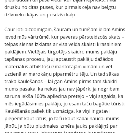
drusku no citas puses, kur pirmais ceļā nav beigtu
dzīvnieku kājas un pusdzīvi kaķi.
Caur ļoti aizdomīgām, šaurām un tumšām ielām Amins
ieved mūs vārtrūmē, kur paveras pārsteidzošs skats –
telpas sienas izklātas ar visa veida skaisti krāsainiem
paklājiem. Vietējais tirgotājs skaidro mums paklāju
tapšanas procesu, ļauj aptaustīt paklāju dažādos
materiālus atbilstoši izmantotajām vilnām un vēl
uzcienā ar marokāņu piparmētru tēju. Un tad sākas
trakā kaulēšanās – lai gan Amins pirms tam skaidri
mums pasaka, ka nekas jau nav jāpērk, ja negribam,
saruna iekšā 100% apliecina pretējo – viņi sagaida, ka
mēs iegādāsimies paklāju, jo esam taču bagātie tūristi.
Kaulēšanās paliek tik uzmācīga, ka viņi ir gatavi
pieņemt kaut latus, jo taču kaut kādai naudai mums
jābūt. Ja būtu pludmales izmēra jauks paklājiņš par