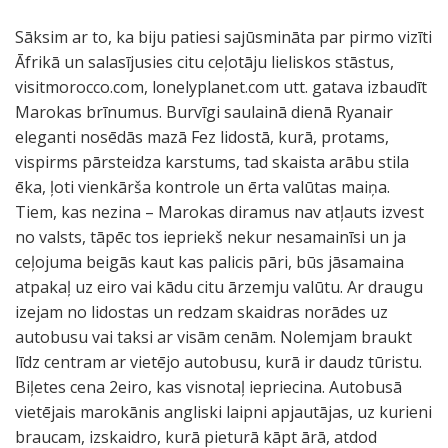
Sāksim ar to, ka biju patiesi sajūsmināta par pirmo vizīti
Āfrikā un salasījusies citu ceļotāju lieliskos stāstus,
visitmorocco.com, lonelyplanet.com utt. gatava izbaudīt
Marokas brīnumus. Burvīgi saulainā dienā Ryanair
eleganti nosēdās mazā Fez lidostā, kurā, protams,
vispirms pārsteidza karstums, tad skaista arābu stila
ēka, ļoti vienkārša kontrole un ērta valūtas maiņa.
Tiem, kas nezina – Marokas diramus nav atļauts izvest
no valsts, tāpēc tos iepriekš nekur nesamainīsi un ja
ceļojuma beigās kaut kas palicis pāri, būs jāsamaina
atpakaļ uz eiro vai kādu citu ārzemju valūtu. Ar draugu
izejam no lidostas un redzam skaidras norādes uz
autobusu vai taksi ar visām cenām. Nolemjam braukt
līdz centram ar vietējo autobusu, kurā ir daudz tūristu.
Biļetes cena 2eiro, kas visnotaļ iepriecina. Autobusā
vietējais marokānis angliski laipni apjautājas, uz kurieni
braucam, izskaidro, kurā pieturā kāpt ārā, atdod