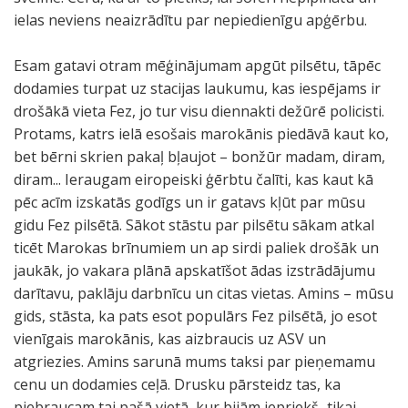
ielas neviens neaizrādītu par nepiedienīgu apģērbu.
Esam gatavi otram mēģinājumam apgūt pilsētu, tāpēc
dodamies turpat uz stacijas laukumu, kas iespējams ir
drošākā vieta Fez, jo tur visu diennakti dežūrē policisti.
Protams, katrs ielā esošais marokānis piedāvā kaut ko,
bet bērni skrien pakaļ bļaujot – bonžūr madam, diram,
diram... Ieraugam eiropeiski ģērbtu čalīti, kas kaut kā
pēc acīm izskatās godīgs un ir gatavs kļūt par mūsu
gidu Fez pilsētā. Sākot stāstu par pilsētu sākam atkal
ticēt Marokas brīnumiem un ap sirdi paliek drošāk un
jaukāk, jo vakara plānā apskatīšot ādas izstrādājumu
darītavu, paklāju darbnīcu un citas vietas. Amins – mūsu
gids, stāsta, ka pats esot populārs Fez pilsētā, jo esot
vienīgais marokānis, kas aizbraucis uz ASV un
atgriezies. Amins sarunā mums taksi par pieņemamu
cenu un dodamies ceļā. Drusku pārsteidz tas, ka
piebraucam tai pašā vietā, kur bijām iepriekš...tikai