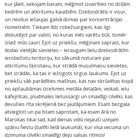
kur jāiet, sekojam baram, mēģinot izvairīties no dziļām
bedrēm un atkritumu kaudzēm. Dzeloņdrātis ir visur,
un neviļus iešaujas galvā domas par koncentrācijas
nometnēm. Tiekam līdz robežsargiem, kas ilgi
diskutējot par valsti, no kuras mēs varētu būt, tomēr
izlaiž mūs cauri. Ejot uz priekšu, mēģinam saprast, kur
dodas vietējās sievietes – ieraugam lielu dzeloņdrātīm
ierobežotu teritoriju, ko sākumā noturam par
atkritumu šķirotavu, kur strādā musulmaņu sievietes,
bet izrādās, ka tas ir iežogots tirgus laukums. Ejot uz
priekšu sāk parādīties mašīnas, kas nav skrūvētas kopā
no apšaubāmas izcelsmes metāla detaļām, veikali, ielu
kafejnīcas, pludmales lietussargi un smaidīgi cilvēki, kas
devušies rīta skrējienā bez jautājumiem. Esam bezgala
atviegloti un pa īstam saprotam, ka esam ārā no
Marokas tikai tad, kad dienas vidū nejauši uzejam
spāņu fiestu (ballīti lielā laukumā), kur visa vecuma un
dzimuma cilvēki smaidīgi dejo salsas ritmos!