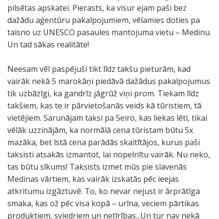
pilsētas apskatei. Pierasts, ka visur ejam paši bez
dažādu aģentūru pakalpojumiem, vēlamies doties pa
taisno uz UNESCO pasaules mantojuma vietu – Medinu.
Un tad sākas realitāte!
Neesam vēl paspējuši tikt līdz takšu pieturām, kad
vairāk nekā 5 marokāņi piedāvā dažādus pakalpojumus
tik uzbāzīgi, ka gandrīz jāgrūž viņi prom. Tiekam līdz
takšiem, kas te ir pārvietošanās veids kā tūristiem, tā
vietējiem. Sarunājam taksi pa 5eiro, kas liekas lēti, tikai
vēlāk uzzinājām, ka normālā cena tūristam būtu 5x
mazāka, bet īstā cena parādās skaitītājos, kurus paši
taksisti atsakās izmantot, lai nopelnītu vairāk. Nu neko,
tas būtu sīkums! Taksists izmet mūs pie slavenās
Medinas vārtiem, kas vairāk izskatās pēc ieejas
atkritumu izgāztuvē. To, ko nevar nejust ir ārprātīga
smaka, kas ož pēc visa kopā – urīna, veciem pārtikas
produktiem, sviedriem un netīrības...Un tur nav nekā