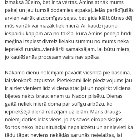
izmaksā 30eiro, bet ir tā vērtas. Amins atnāk mums
pakaļ un jau tumsā dodamies atpakaļ...ielās parādījušās
arvien vairāk aizdomīgas sejas, bet gida klātbūtnes dēļ
mūs vairāk vai mazāk liek mierā. Ar kaudzi jaunu
iespaidu kāpjam ārā no takša, kurā Amins pēdējā brīdī
mēģina izspiest divreiz lielāku summu no mums nekā
iepriekš runāts...vienkārši samaksājam, lai būtu miers,
jo kaulēšanās procesam vairs nav spēka.
Nākamo dienu nolemjam pavadīt viesnīcā pie baseina,
lai vienkārši atpūstos. Pietiekami liels piedzīvojums jau
ir aiziet vieniem līdz vilciena stacijai un nopirkt vilciena
biļetes nakts braucienam uz Nador pilsētu. Dienas
gaitā neliek mierā doma par sulīgu arbūzu, ko
iepriekšējā dienā redzējām uz ielām. Mans draugs
nolemj doties ielās viens, jo es savos eiropeiskajos
šortos neko labu situācijai nepalīdzētu un ar sievieti kā
tādu tāpat neviens nekādās sarunās neielaižas, lai