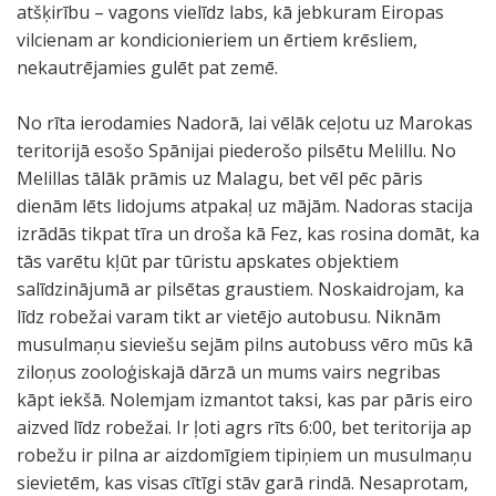
atšķirību – vagons vielīdz labs, kā jebkuram Eiropas
vilcienam ar kondicionieriem un ērtiem krēsliem,
nekautrējamies gulēt pat zemē.
No rīta ierodamies Nadorā, lai vēlāk ceļotu uz Marokas
teritorijā esošo Spānijai piederošo pilsētu Melillu. No
Melillas tālāk prāmis uz Malagu, bet vēl pēc pāris
dienām lēts lidojums atpakaļ uz mājām. Nadoras stacija
izrādās tikpat tīra un droša kā Fez, kas rosina domāt, ka
tās varētu kļūt par tūristu apskates objektiem
salīdzinājumā ar pilsētas graustiem. Noskaidrojam, ka
līdz robežai varam tikt ar vietējo autobusu. Niknām
musulmaņu sieviešu sejām pilns autobuss vēro mūs kā
ziloņus zooloģiskajā dārzā un mums vairs negribas
kāpt iekšā. Nolemjam izmantot taksi, kas par pāris eiro
aizved līdz robežai. Ir ļoti agrs rīts 6:00, bet teritorija ap
robežu ir pilna ar aizdomīgiem tipiņiem un musulmaņu
sievietēm, kas visas cītīgi stāv garā rindā. Nesaprotam,