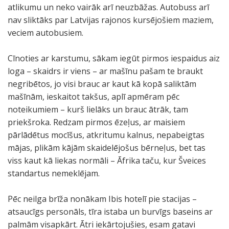
atlikumu un neko vairāk arī neuzbāžas. Autobuss arī
nav sliktāks par Latvijas rajonos kursējošiem maziem,
veciem autobusiem.
Cīnoties ar karstumu, sākam iegūt pirmos iespaidus aiz
loga – skaidrs ir viens – ar mašīnu pašam te braukt
negribētos, jo visi brauc ar kaut kā kopā saliktām
mašīnām, ieskaitot takšus, aplī apmēram pēc
noteikumiem – kurš lielāks un brauc ātrāk, tam
priekšroka. Redzam pirmos ēzeļus, ar maisiem
pārlādētus mocīšus, atkritumu kalnus, nepabeigtas
mājas, plikām kājām skaidelējošus bērneļus, bet tas
viss kaut kā liekas normāli – Āfrika taču, kur Šveices
standartus nemeklējam.
Pēc neilga brīža nonākam Ibis hotelī pie stacijas –
atsaucīgs personāls, tīra istaba un burvīgs baseins ar
palmām visapkārt. Ātri iekārtojušies, esam gatavi