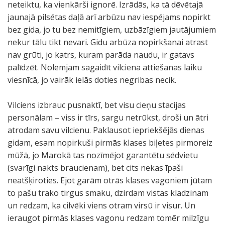
neteiktu, ka vienkārši ignorē. Izrādās, ka tā dēvētajā
jaunajā pilsētas daļā arī arbūzu nav iespējams nopirkt
bez gida, jo tu bez nemitīgiem, uzbāzīgiem jautājumiem
nekur tālu tikt nevari. Gidu arbūza nopirkšanai atrast
nav grūti, jo katrs, kuram parāda naudu, ir gatavs
palīdzēt. Nolemjam sagaidīt vilciena attiešanas laiku
viesnīcā, jo vairāk ielās doties negribas necik.
Vilciens izbrauc pusnaktī, bet visu cieņu stacijas
personālam – viss ir tīrs, sargu netrūkst, droši un ātri
atrodam savu vilcienu. Paklausot iepriekšējās dienas
gidam, esam nopirkuši pirmās klases biļetes pirmoreiz
mūžā, jo Marokā tas nozīmējot garantētu sēdvietu
(svarīgi nakts braucienam), bet cits nekas īpaši
neatšķiroties. Ejot garām otrās klases vagoniem jūtam
to pašu trako tirgus smaku, dzirdam vistas kladzinam
un redzam, ka cilvēki viens otram virsū ir visur. Un
ieraugot pirmās klases vagonu redzam tomēr milzīgu