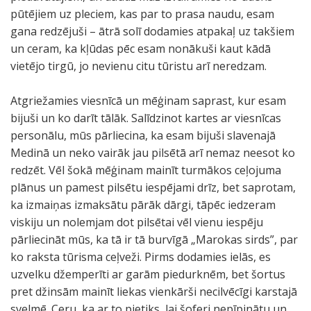
pūtējiem uz pleciem, kas par to prasa naudu, esam
gana redzējuši – ātrā solī dodamies atpakaļ uz takšiem
un ceram, ka kļūdas pēc esam nonākuši kaut kādā
vietējo tirgū, jo nevienu citu tūristu arī neredzam.
Atgriežamies viesnīcā un mēģinam saprast, kur esam
bijuši un ko darīt tālāk. Salīdzinot kartes ar viesnīcas
personālu, mūs pārliecina, ka esam bijuši slavenajā
Medinā un neko vairāk jau pilsētā arī nemaz neesot ko
redzēt. Vēl šokā mēģinam mainīt turmākos ceļojuma
plānus un pamest pilsētu iespējami drīz, bet saprotam,
ka izmaiņas izmaksātu pārāk dārgi, tāpēc iedzeram
viskiju un nolemjam dot pilsētai vēl vienu iespēju
pārliecināt mūs, ka tā ir tā burvīgā „Marokas sirds”, par
ko raksta tūrisma ceļveži. Pirms dodamies ielās, es
uzvelku džemperīti ar garām piedurknēm, bet šortus
pret džinsām mainīt liekas vienkārši necilvēcīgi karstajā
svelmē. Ceru, ka ar to pietiks, lai šoferi nepīpinātu un