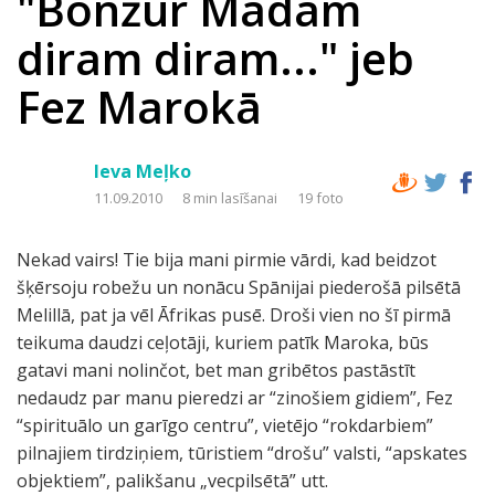
"Bonžūr Madam
diram diram..." jeb
Fez Marokā
Ieva Meļko
11.09.2010
8 min lasīšanai
19 foto
Nekad vairs! Tie bija mani pirmie vārdi, kad beidzot
šķērsoju robežu un nonācu Spānijai piederošā pilsētā
Melillā, pat ja vēl Āfrikas pusē. Droši vien no šī pirmā
teikuma daudzi ceļotāji, kuriem patīk Maroka, būs
gatavi mani nolinčot, bet man gribētos pastāstīt
nedaudz par manu pieredzi ar “zinošiem gidiem”, Fez
“spirituālo un garīgo centru”, vietējo “rokdarbiem”
pilnajiem tirdziņiem, tūristiem “drošu” valsti, “apskates
objektiem”, palikšanu „vecpilsētā” utt.