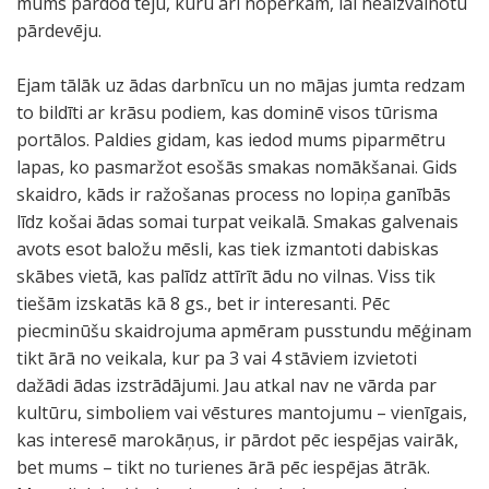
mums pārdod tēju, kuru arī nopērkam, lai neaizvainotu
pārdevēju.
Ejam tālāk uz ādas darbnīcu un no mājas jumta redzam
to bildīti ar krāsu podiem, kas dominē visos tūrisma
portālos. Paldies gidam, kas iedod mums piparmētru
lapas, ko pasmaržot esošās smakas nomākšanai. Gids
skaidro, kāds ir ražošanas process no lopiņa ganībās
līdz košai ādas somai turpat veikalā. Smakas galvenais
avots esot baložu mēsli, kas tiek izmantoti dabiskas
skābes vietā, kas palīdz attīrīt ādu no vilnas. Viss tik
tiešām izskatās kā 8 gs., bet ir interesanti. Pēc
piecminūšu skaidrojuma apmēram pusstundu mēģinam
tikt ārā no veikala, kur pa 3 vai 4 stāviem izvietoti
dažādi ādas izstrādājumi. Jau atkal nav ne vārda par
kultūru, simboliem vai vēstures mantojumu – vienīgais,
kas interesē marokāņus, ir pārdot pēc iespējas vairāk,
bet mums – tikt no turienes ārā pēc iespējas ātrāk.