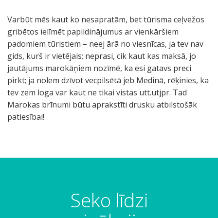
Varbūt mēs kaut ko nesapratām, bet tūrisma ceļvežos
gribētos ielīmēt papildinājumus ar vienkāršiem
padomiem tūristiem – neej ārā no viesnīcas, ja tev nav
gids, kurš ir vietējais; neprasi, cik kaut kas maksā, jo
jautājums marokāņiem nozīmē, ka esi gatavs preci
pirkt; ja nolem dzīvot vecpilsētā jeb Medinā, rēķinies, ka
tev zem loga var kaut ne tikai vistas utt.utjpr. Tad
Marokas brīnumi būtu aprakstīti drusku atbilstošāk
patiesībai!
D
K
T
Ā
P
V
P
Ā
E
M
A
P
M
U
B
N
U
a
o
i
r
i
i
a
d
s
ū
r
ē
e
n
e
e
n
ž
n
r
p
r
e
k
a
n
s
ā
c
l
i
i
g
g
u
t
g
u
m
n
l
s
e
u
b
t
i
e
d
ā
a
Seko līdzi
b
r
u
s
i
ī
ā
d
z
g
u
r
l
l
z
j
l
r
a
s
t
e
g
j
a
i
i
k
a
l
a
o
ā
u