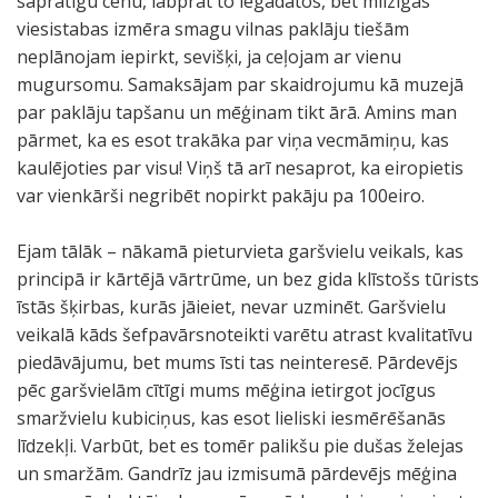
saprātīgu cenu, labprāt to iegādātos, bet milzīgas
viesistabas izmēra smagu vilnas paklāju tiešām
neplānojam iepirkt, sevišķi, ja ceļojam ar vienu
mugursomu. Samaksājam par skaidrojumu kā muzejā
par paklāju tapšanu un mēģinam tikt ārā. Amins man
pārmet, ka es esot trakāka par viņa vecmāmiņu, kas
kaulējoties par visu! Viņš tā arī nesaprot, ka eiropietis
var vienkārši negribēt nopirkt pakāju pa 100eiro.
Ejam tālāk – nākamā pieturvieta garšvielu veikals, kas
principā ir kārtējā vārtrūme, un bez gida klīstošs tūrists
īstās šķirbas, kurās jāieiet, nevar uzminēt. Garšvielu
veikalā kāds šefpavārsnoteikti varētu atrast kvalitatīvu
piedāvājumu, bet mums īsti tas neinteresē. Pārdevējs
pēc garšvielām cītīgi mums mēģina ietirgot jocīgus
smaržvielu kubiciņus, kas esot lieliski iesmērēšanās
līdzekļi. Varbūt, bet es tomēr palikšu pie dušas želejas
un smaržām. Gandrīz jau izmisumā pārdevējs mēģina