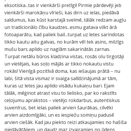
eksotiska...tas ir vienkārši pretīgi! Pirmie pārdevēji jeb
vienkārši marokāņu vīrieši, kas dirn uz ielas, piedāvā
saldumus, kas kūst karstajā svelmē, tālāk redzam augļu
un tradicionālo čību kaudzes...esmu gatava vilkt ārā
fotoaparātu, kad paliek bail...turpat uz letes sarindotas
tikko kautu aitu galvas, no kurām vēl tek asins, milzīgs
mušu bars aplido uz naglām sakarinātās zarnas.
Turpat netālu būros kladzina vistas, rosās olu tirgotāji
un vietējais, kas soļo mājās ar tikko nokautu vistu
rokās! Vienīgā pozitīvā doma, kas iešaujas prātā – nu
labi, šitā vista vismaz ir svaiga salīdzinājumā ar tām,
kuras uz letes jau aplido visādu kukaiņu bari. Ejam
tālāk, mēģinot atrast visu to lielisko, par ko rakstīts
ceļojumu aprakstos – vietējo rokdarbus, autentiskus
suvenīrus, bet ielas paliek arvien šaurākas, cilvēki
arvien aizdomīgāki, un es iespiežu somiņu padusē
arvien ciešāk. Kad jau piekto reizi atkaujamies no hašiša
piedāvātājiem, un daudz maz izvairamies no ūdens