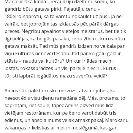
Mana lielākā kļūda – ieraudzīju dzeltenu somu, ko
gandrīz būtu gatava pirkt. Pajautāju cenu –
180eiro..saprotu, ka to varētu nokaulēt uz pusi, ja ne
vairāk, bet joprojām tas izklausās pēc pārāk dārgas
preces. Negribu apvainot vietējos meistarus, bet tie tik
ilgi tielējas, ka beigās pasaku, cenu 20eiro, kurus būtu
gatava maksāt. Tad mūs gandrīz izdzen no veikala par
viņu kultūras nenovērtēšanu...tad par ko galu galā ir
stāsts – naudu vai kultūru? Un kur ir ādas maciņi,
jostas, rokassprādzes un visi pārējie nieciņi, kurus
tūristi lapbrāt iegādātos mazu suvenīru veidā?
Amins sāk palikt drusku nervozs, atvainojoties, ka
neesot ēdis visu dienu ramadāna dēļ. Mēs, protams, to
saprotam, riet saule, tāpēc Amins aizved mūs līdz
vietējam restorānam, kur pa 6eiro varot dabūt trīs
ēdienus, un apsola mums vēlāk atnākt pakaļ. Marokāņu
vakariņas ir lieliskas ar meloni noslēgumā, kas gan