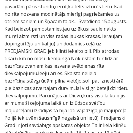
pavadām pāris stundu,cerot,ka telts izturēs lietu. Kad
no rīta nozvana modinātājs,mierīgi pagriežamies uz
otriem sāniem un šņācam tālāk.... Svētdiena 15.augusts.
Kad beidzot pamostamies,jau uzlēkusi saule,nakts
murgi aizmirsti un viss rādās jaukās krāsās. Ieraujam
dopingu(tēju un kafiju) un dodamies ceļā uz
PREDJAMSKI GRAD jeb klintī iekalto pili. Pils atrodas
tikai 6 km no mūsu kempinga.Nokļūstam tur līdz ar
baznīcas zvaniem,kas iezvana svētdienas rīta
dievkalpojumu.Ieeju arī es. Skaista neliela
baznīciņa,stāvgrūdām pilna vietējo,soli pat iznesti ārā
pie baznīcas atvērtajām durvīm,.lai visi gribētēji dzirdētu
dievkalpojumu. Parunājos ar Dievu,kurš visu laiku bijis
ar mums šī ceļojuma laikā un izlūdzos svētību
mājupceļam.(Izrādijās tā bija loti vajadzīga,jo mājupceļā
Polijā iekļuvām šausmīgā negaisā un lietū). Predjamski
Grad ir ļoti savdabīgs apskates objekts.Tā ir lielā klinšu
alā iebūvēts cietoksnis,kas celts 13.-17.gs. un tā būvi