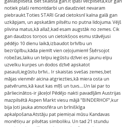
galvaspilsēta. Bet skaista gan.It īpaši vecpilsēta,kur gan
notiek plaši remontdarbi un daudzviet nevaram
piebraukt.Toties STARI Grad cietoksnī kalna galā gan
uzkāpjam, un apskatām pilsētu no putna lidojuma. Vējš
plivina matus,kā allaž,kad esam augstāk no zemes. Cik
gan daudzos torņos un cietokšņos esmu stāvējusi
pēdējo 10 dienu laikā,izbaudot brīvību un
bezrūpību,kāda piemīt vien ceļojumiem! Šķērsojot
robežas,laiku un telpu iegūstu dzīvei es jaunu elpu
uzvelku kurpes un dodos dzīvē apskatot
pasauli,iegūstu brīvi... Ir skaistas svešas zemes,bet
mājas vienmēr aicina atgriezties,kā miera osta un
patvērums,kā kaut kas mīļš un tuvs.....Un lai par to
pārliecinātos-ir jāceļo! Pēdējo nakti pavadījām Austrijas
mazpilsētā Aspen Markt viesu mājā "BINDERHOF",kur
bija ļoti jauka atmosfēra un brīniškīga
apkalpošana.Atstāju pat piemiņai mūsu Kandavas
monētiņu ar pilsētas simboliku. Un tad 21 stundu