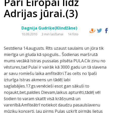
Pāri Eiropai līdz
Adrijas jūrai.(3)
Dagnija Gudriķe(Klindžāne)
10.09.2010
3 min lasīšanai
14 foto
Sestdiena 14.augusts. Rīts uzaust saulains un jūra tik
mierīga un gluda kā spogulis... Šodienas maršrutā
mums vecākā Istras pussalas pilsēta PULA.Cik zinu no
vēstures,tad Pulai ir vairāk kā 3000 gadu un tā slavena
ar savu romiešu laika amfiteātri.Tas celts no īpaši
izturīga Istras akmens un tādēļ labi
saglabājies.17.gs.venēcieši esot gan sākuši to
nojaukt,bet,paldies Dievam,laikus apturēti,tādēļ vēl
šodien to varam skatīt visā krāšņumā un
varenībā.Amfiteātrī notiekot daudzu pasaulslavenu
mūziķu koncerti. Jau pirms Pulas uzkrīt pirmās lietus