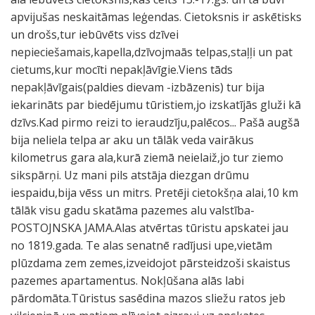
apvijušas neskaitāmas leģendas. Cietoksnis ir askētisks
un drošs,tur iebūvēts viss dzīvei
nepieciešamais,kapella,dzīvojmaās telpas,staļļi un pat
cietums,kur mocīti nepakļāvīgie.Viens tāds
nepakļāvīgais(paldies dievam -izbāzenis) tur bija
iekarināts par biedējumu tūristiem,jo izskatījās gluži kā
dzīvs.Kad pirmo reizi to ieraudzīju,palēcos... Pašā augšā
bija neliela telpa ar aku un tālāk veda vairākus
kilometrus gara ala,kurā ziemā neielaiž,jo tur ziemo
sikspārņi. Uz mani pils atstāja diezgan drūmu
iespaidu,bija vēss un mitrs. Pretēji cietokšņa alai,10 km
tālāk visu gadu skatāma pazemes alu valstība-
POSTOJNSKA JAMA.Alas atvērtas tūristu apskatei jau
no 1819.gada. Te alas senatnē radījusi upe,vietām
plūzdama zem zemes,izveidojot pārsteidzoši skaistus
pazemes apartamentus. Nokļūšana alās labi
pārdomāta.Tūristus sasēdina mazos sliežu ratos jeb