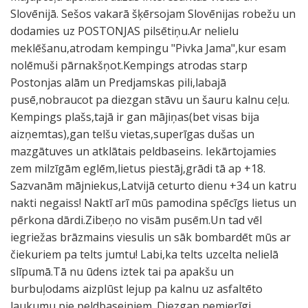
Slovēnijā. Sešos vakarā šķērsojam Slovēnijas robežu un
dodamies uz POSTONJAS pilsētiņu.Ar nelielu
meklēšanu,atrodam kempingu "Pivka Jama",kur esam
nolēmuši pārnakšņot.Kempings atrodas starp
Postonjas alām un Predjamskas pili,labajā
pusē,nobraucot pa diezgan stāvu un šauru kalnu ceļu.
Kempings plašs,tajā ir gan mājiņas(bet visas bija
aizņemtas),gan telšu vietas,superīgas dušas un
mazgātuves un atklātais peldbaseins. Iekārtojamies
zem milzīgām eglēm,lietus piestāj,grādi tā ap +18.
Sazvanām mājniekus,Latvijā ceturto dienu +34 un katru
nakti negaiss! Naktī arī mūs pamodina spēcīgs lietus un
pērkona dārdi.Zibeņo no visām pusēm.Un tad vēl
iegriežas brāzmains viesulis un sāk bombardēt mūs ar
čiekuriem pa telts jumtu! Labi,ka telts uzcelta nelielā
slīpumā.Tā nu ūdens iztek tai pa apakšu un
burbuļodams aizplūst lejup pa kalnu uz asfaltēto
laukumu pie peldbaseiniem. Diezgan nemierīgi