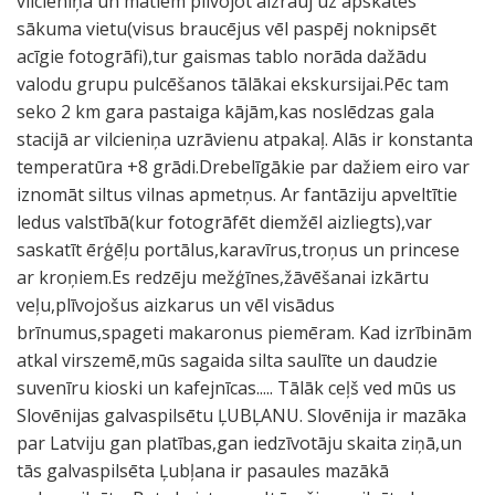
vilcieniņā un matiem plīvojot aizrauj uz apskates
sākuma vietu(visus braucējus vēl paspēj noknipsēt
acīgie fotogrāfi),tur gaismas tablo norāda dažādu
valodu grupu pulcēšanos tālākai ekskursijai.Pēc tam
seko 2 km gara pastaiga kājām,kas noslēdzas gala
stacijā ar vilcieniņa uzrāvienu atpakaļ. Alās ir konstanta
temperatūra +8 grādi.Drebelīgākie par dažiem eiro var
iznomāt siltus vilnas apmetņus. Ar fantāziju apveltītie
ledus valstībā(kur fotogrāfēt diemžēl aizliegts),var
saskatīt ērģēļu portālus,karavīrus,troņus un princese
ar kroņiem.Es redzēju mežģīnes,žāvēšanai izkārtu
veļu,plīvojošus aizkarus un vēl visādus
brīnumus,spageti makaronus piemēram. Kad izrībinām
atkal virszemē,mūs sagaida silta saulīte un daudzie
suvenīru kioski un kafejnīcas..... Tālāk ceļš ved mūs us
Slovēnijas galvaspilsētu ĻUBĻANU. Slovēnija ir mazāka
par Latviju gan platības,gan iedzīvotāju skaita ziņā,un
tās galvaspilsēta Ļubļana ir pasaules mazākā