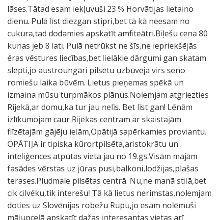
lāses.Tātad esam iekļuvuši 23 % Horvātijas lietaino
dienu. Pulā līst diezgan stipri,bet tā kā neesam no
cukura,tad dodamies apskatīt amfiteātri.Biļešu cena 80
kunas jeb 8 lati. Pulā netrūkst ne šīs,ne iepriekšējās
ēras vēstures liecības,bet lielākie dārgumi gan skatam
slēpti,jo austroungāri pilsētu uzbūvēja virs seno
romiešu laika būvēm. Lietus pieņemas spēkā un
izmaina mūsu turpmākos plānus.Nolemjam atgriezties
Rijekā,ar domu,ka tur jau nelīs. Bet līst gan! Lēnām
izlīkumojam caur Rijekas centram ar skaistajām
flīzētajām gājēju ielām,Opātijā sapērkamies proviantu.
OPĀTIJA ir tipiska kūrortpilsēta,aristokrātu un
inteliģences atpūtas vieta jau no 19.gs.Visām mājām
fasādes vērstas uz jūras pusi,balkoni,lodžijas,plašas
terases.Pludmale pilsētas centrā. Nu,ne manā stilā,bet
cik cilvēku,tik interešu! Tā kā lietus nerimstas,nolemjam
doties uz Slovēnijas robežu Rupu,jo esam nolēmuši
mājupceļā apskatīt dažas interesantas vietas arī