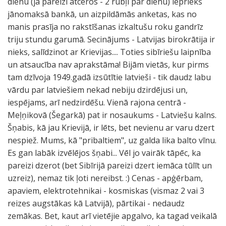
dienu (ja pareizi atceros - 2 rubļi par dienu) iepriekš
jānomaksā bankā, un aizpildāmās anketas, kas no
manis prasīja no rakstīšanas izkaltušu roku gandrīz
triju stundu garumā. Secinājums - Latvijas birokrātija ir
nieks, salīdzinot ar Krievijas.... Toties sibīriešu laipnība
un atsaucība nav aprakstāma! Bijām vietās, kur pirms
tam dzīvoja 1949.gadā izsūtītie latvieši - tik daudz labu
vārdu par latviešiem nekad nebiju dzirdējusi un,
iespējams, arī nedzirdēšu. Vienā rajona centrā -
Meļņikovā (Šegarkā) pat ir nosaukums - Latviešu kalns.
Šņabis, kā jau Krievijā, ir lēts, bet nevienu ar varu dzert
nespiež. Mums, kā "pribaltiem", uz galda lika balto vīnu.
Es gan labāk izvēlējos šņabi... Vēl jo vairāk tāpēc, ka
pareizi dzerot (bet Sibīrijā pareizi dzert iemāca tūlīt un
uzreiz), nemaz tik ļoti nereibst. :) Cenas - apģērbam,
apaviem, elektrotehnikai - kosmiskas (vismaz 2 vai 3
reizes augstākas kā Latvijā), pārtikai - nedaudz
zemākas. Bet, kaut arī vietējie apgalvo, ka tagad veikalā