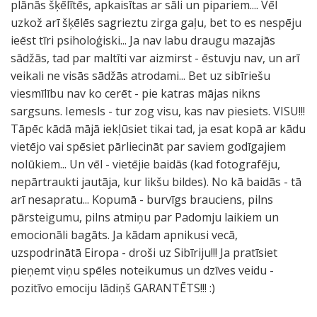
plānās šķēlītēs, apkaisītas ar sāli un pipariem.... Vēl
uzkož arī šķēlēs sagrieztu zirga gaļu, bet to es nespēju
ieēst tīri psiholoģiski... Ja nav labu draugu mazajās
sādžās, tad par maltīti var aizmirst - ēstuvju nav, un arī
veikali ne visās sādžās atrodami... Bet uz sibīriešu
viesmīlību nav ko cerēt - pie katras mājas nikns
sargsuns. Iemesls - tur zog visu, kas nav piesiets. VISU!!!
Tāpēc kādā mājā iekļūsiet tikai tad, ja esat kopā ar kādu
vietējo vai spēsiet pārliecināt par saviem godīgajiem
nolūkiem... Un vēl - vietējie baidās (kad fotografēju,
nepārtraukti jautāja, kur likšu bildes). No kā baidās - tā
arī nesapratu... Kopumā - burvīgs brauciens, pilns
pārsteigumu, pilns atmiņu par Padomju laikiem un
emocionāli bagāts. Ja kādam apnikusi vecā,
uzspodrinātā Eiropa - droši uz Sibīriju!!! Ja pratīsiet
pieņemt viņu spēles noteikumus un dzīves veidu -
pozitīvo emociju lādiņš GARANTĒTS!!! :)
T
V
M
T
S
A
P
K
P
M
K
V
A
T
N
P
P
T
M
S
Š
I
V
K
Ļ
T
.
P
N
N
"
P
T
O
C
C
S
A
K
P
B
K
M
A
T
S
L
T
G
R
K
K
K
Š
S
B
K
K
M