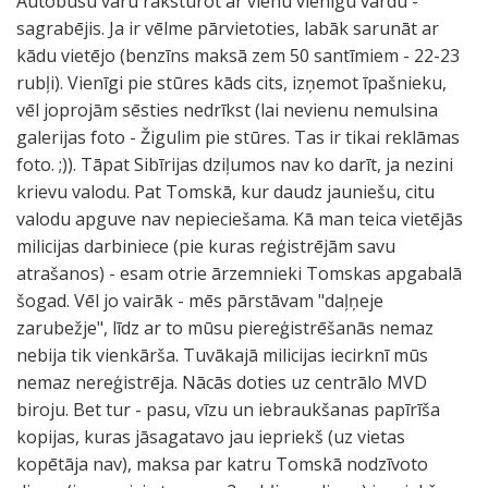
Autobusu varu raksturot ar vienu vienīgu vārdu -
sagrabējis. Ja ir vēlme pārvietoties, labāk sarunāt ar
kādu vietējo (benzīns maksā zem 50 santīmiem - 22-23
rubļi). Vienīgi pie stūres kāds cits, izņemot īpašnieku,
vēl joprojām sēsties nedrīkst (lai nevienu nemulsina
galerijas foto - Žigulim pie stūres. Tas ir tikai reklāmas
foto. ;)). Tāpat Sibīrijas dziļumos nav ko darīt, ja nezini
krievu valodu. Pat Tomskā, kur daudz jauniešu, citu
valodu apguve nav nepieciešama. Kā man teica vietējās
milicijas darbiniece (pie kuras reģistrējām savu
atrašanos) - esam otrie ārzemnieki Tomskas apgabalā
šogad. Vēl jo vairāk - mēs pārstāvam "daļņeje
zarubežje", līdz ar to mūsu piereģistrēšanās nemaz
nebija tik vienkārša. Tuvākajā milicijas iecirknī mūs
nemaz nereģistrēja. Nācās doties uz centrālo MVD
biroju. Bet tur - pasu, vīzu un iebraukšanas papīrīša
kopijas, kuras jāsagatavo jau iepriekš (uz vietas
kopētāja nav), maksa par katru Tomskā nodzīvoto