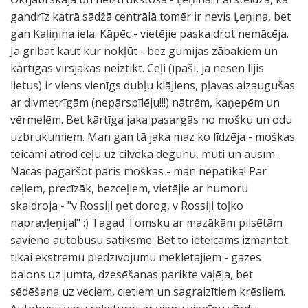
gandrīz katrā sādžā centrālā tomēr ir nevis Ļeņina, bet
gan Kaļiņina iela. Kāpēc - vietējie paskaidrot nemācēja.
Ja gribat kaut kur nokļūt - bez gumijas zābakiem un
kārtīgas virsjakas neiztikt. Ceļi (īpaši, ja nesen lijis
lietus) ir viens vienīgs dubļu klājiens, pļavas aizaugušas
ar divmetrīgām (nepārspīlēju!!!) nātrēm, kaņepēm un
vērmelēm. Bet kārtīga jaka pasargās no mošku un odu
uzbrukumiem. Man gan tā jaka maz ko līdzēja - moškas
teicami atrod ceļu uz cilvēka degunu, muti un ausīm...
Nācās pagaršot pāris moškas - man nepatika! Par
ceļiem, precīzāk, bezceļiem, vietējie ar humoru
skaidroja - "v Rossiji ņet dorog, v Rossiji toļko
napravļeņija!" :) Tagad Tomsku ar mazākām pilsētām
savieno autobusu satiksme. Bet to ieteicams izmantot
tikai ekstrēmu piedzīvojumu meklētājiem - gāzes
balons uz jumta, dzesēšanas parikte vaļēja, bet
sēdēšana uz veciem, cietiem un sagraizītiem krēsliem.