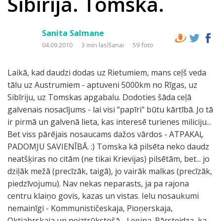
Sibīrija. Tomska.
Sanita Salmane
04.09.2010
3 min lasīšanai
59 foto
Laikā, kad daudzi dodas uz Rietumiem, mans ceļš veda
tālu uz Austrumiem - aptuveni 5000km no Rīgas, uz
Sibīriju, uz Tomskas apgabalu. Dodoties šāda ceļā
galvenais nosacījums - lai visi "papīri" būtu kārtībā. Jo tā
ir pirmā un galvenā lieta, kas interesē turienes miliciju...
Bet viss pārējais nosaucams dažos vārdos - ATPAKAĻ
PADOMJU SAVIENĪBĀ. :) Tomska kā pilsēta neko daudz
neatšķiras no citām (ne tikai Krievijas) pilsētām, bet... jo
dziļāk mežā (precīzāk, taigā), jo vairāk malkas (precīzāk,
piedzīvojumu). Nav nekas neparasts, ja pa rajona
centru klaiņo govis, kazas un vistas. Ielu nosaukumi
nemainīgi - Kommunističeskaja, Pioņerskaja,
Oktjabrskaja un neiztrūkstošā - Ļeņina. Pārsteidza, ka