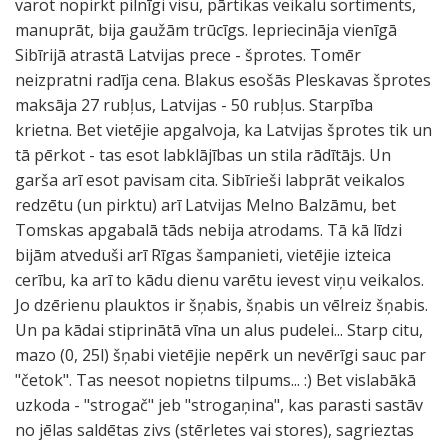
varot nopirkt pilnīgi visu, pārtikas veikalu sortiments,
manuprāt, bija gaužām trūcīgs. Iepriecināja vienīgā
Sibīrijā atrastā Latvijas prece - šprotes. Tomēr
neizpratni radīja cena. Blakus esošās Pleskavas šprotes
maksāja 27 rubļus, Latvijas - 50 rubļus. Starpība
krietna. Bet vietējie apgalvoja, ka Latvijas šprotes tik un
tā pērkot - tas esot labklājības un stila rādītājs. Un
garša arī esot pavisam cita. Sibīrieši labprāt veikalos
redzētu (un pirktu) arī Latvijas Melno Balzāmu, bet
Tomskas apgabalā tāds nebija atrodams. Tā kā līdzi
bijām atveduši arī Rīgas šampanieti, vietējie izteica
cerību, ka arī to kādu dienu varētu ievest viņu veikalos.
Jo dzērienu plauktos ir šņabis, šņabis un vēlreiz šņabis.
Un pa kādai stiprinātā vīna un alus pudelei... Starp citu,
mazo (0, 25l) šņabi vietējie nepērk un nevērīgi sauc par
"četok". Tas neesot nopietns tilpums... :) Bet vislabākā
uzkoda - "strogač" jeb "strogaņina", kas parasti sastāv
no jēlas saldētas zivs (stērletes vai stores), sagrieztas