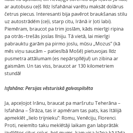
ar autobusu ceļš līdz Isfahānai varētu maksāt dolārus
četrus piecus. Interesanti bija pavērot braukšanas stilu
uz autostrādēm (ceļi, starp citu, Irānā ir ļoti labi).
Piemēram, braucot pa trim joslām, kāds mierīgi ripina
pa otrās–trešās joslas līniju. Tā vietā, lai mierīgi
pabrauktu garām pa pirmo joslu, mūsu „Mozus” (kā
mēs viņu saucām – patiesībā Mošē) pietuvojas līdz
pusmetra attālumam (es nepārspīlēju!) un zibina ar
gaismām. Un tas viss, braucot ar 130 kilometriem
stundā!
Isfahāna: Persijas vēsturiskā galvaspilsēta
Ja, apceļojot Irānu, braucat pa maršrutu Teherāna –
Isfahāna – Šīrāza, tas ir apmēram tas pats, kas Itālijā
apmeklēt „lielo trijnieku”: Romu, Venēciju, Florenci.
Proti, neiemīto taku meklētāji laikam gan labprātāk
izvēlētos citus ceļus, bet mums, kam visa Irāna kā tāda