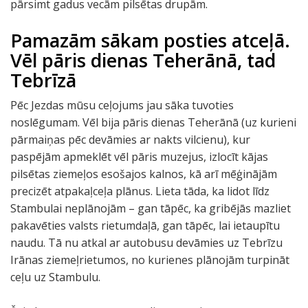
pārsimt gadus vecām pilsētas drupām.
Pamazām sākam posties atceļā.
Vēl pāris dienas Teherānā, tad
Tebrīzā
Pēc Jezdas mūsu ceļojums jau sāka tuvoties
noslēgumam. Vēl bija pāris dienas Teherānā (uz kurieni
pārmaiņas pēc devāmies ar nakts vilcienu), kur
paspējām apmeklēt vēl pāris muzejus, izlocīt kājas
pilsētas ziemeļos esošajos kalnos, kā arī mēģinājām
precizēt atpakaļceļa plānus. Lieta tāda, ka lidot līdz
Stambulai neplānojām – gan tāpēc, ka gribējās mazliet
pakavēties valsts rietumdaļā, gan tāpēc, lai ietaupītu
naudu. Tā nu atkal ar autobusu devāmies uz Tebrīzu
Irānas ziemeļrietumos, no kurienes plānojām turpināt
ceļu uz Stambulu.