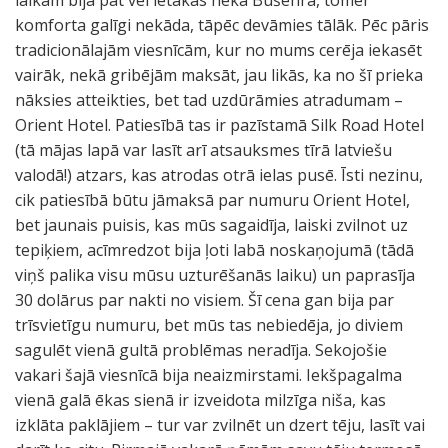
laikam bija pat vēl lētākas nekā Būšehrā, tomēr
komforta galīgi nekāda, tāpēc devāmies tālāk. Pēc pāris
tradicionālajām viesnīcām, kur no mums cerēja iekasēt
vairāk, nekā gribējām maksāt, jau likās, ka no šī prieka
nāksies atteikties, bet tad uzdūrāmies atradumam –
Orient Hotel. Patiesībā tas ir pazīstamā Silk Road Hotel
(tā mājas lapā var lasīt arī atsauksmes tīrā latviešu
valodā!) atzars, kas atrodas otrā ielas pusē. Īsti nezinu,
cik patiesībā būtu jāmaksā par numuru Orient Hotel,
bet jaunais puisis, kas mūs sagaidīja, laiski zvilnot uz
tepiķiem, acīmredzot bija ļoti labā noskaņojumā (tādā
viņš palika visu mūsu uzturēšanās laiku) un paprasīja
30 dolārus par nakti no visiem. Šī cena gan bija par
trīsvietīgu numuru, bet mūs tas nebiedēja, jo diviem
sagulēt vienā gultā problēmas neradīja. Sekojošie
vakari šajā viesnīcā bija neaizmirstami. Iekšpagalma
vienā galā ēkas sienā ir izveidota milzīga niša, kas
izklāta paklājiem – tur var zvilnēt un dzert tēju, lasīt vai