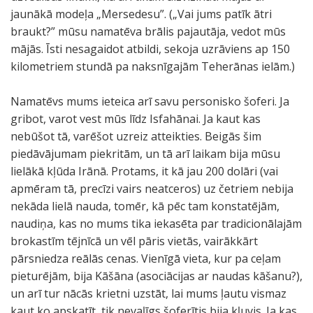
jaunākā modeļa „Mersedesu”. („Vai jums patīk ātri
braukt?” mūsu namatēva brālis pajautāja, vedot mūs
mājās. Īsti nesagaidot atbildi, sekoja uzrāviens ap 150
kilometriem stundā pa naksnīgajām Teherānas ielām.)
Namatēvs mums ieteica arī savu personisko šoferi. Ja
gribot, varot vest mūs līdz Isfahānai. Ja kaut kas
nebūšot tā, varēšot uzreiz atteikties. Beigās šim
piedāvājumam piekritām, un tā arī laikam bija mūsu
lielākā kļūda Irānā. Protams, it kā jau 200 dolāri (vai
apmēram tā, precīzi vairs neatceros) uz četriem nebija
nekāda lielā nauda, tomēr, kā pēc tam konstatējām,
naudiņa, kas no mums tika iekasēta par tradicionālajām
brokastīm tējnīcā un vēl pāris vietās, vairākkārt
pārsniedza reālās cenas. Vienīgā vieta, kur pa ceļam
pieturējām, bija Kāšāna (asociācijas ar naudas kāšanu?),
un arī tur nācās krietni uzstāt, lai mums ļautu vismaz
kaut ko apskatīt, tik nevaļīgs šoferītis bija kļuvis. Ja kas,