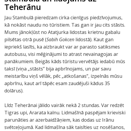
Teherānu
Jau Stambulā pieredzam cirka cienīgus piedzīvojumus,
kā nokāst naudu no tūristiem. Tas gan ir jau cits stāsts.
Mums jānokļūst no Atatjurka lidostas krietnu gabalu
pilsētas otrā pusē (
Sabih Gokcen
lidostā). Kaut gan
iepriekš lasīts, ka aizbraukt var ar parasto satiksmes
autobusu, visi mēģinājumi to atrast nevainagojas ar
panākumiem. Beigās kāds tūristu vervētājs iedabū mūs
taksī (viņa „stāsts” bija apbrīnojams, un par savu
meistarību viņš vēlāk, pēc „atkošanas”, izpelnās mūsu
apbrīnu, kaut arī tāpēc esam zaudējuši kādus 35
dolārus).
Līdz Teherānai jālido vairāk nekā 2 stundas. Var redzēt
Tigras upi, Ararata kalnu. Lidmašīnā paspējam krieviski
parunāties ar azerbaidžāņiem, kas dodas uz Irānu
svētceļojumā. Kad lidmašīna sāk taisīties uz nosēšanos,