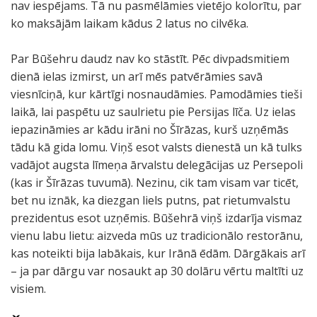
nav iespējams. Tā nu pasmēlāmies vietējo kolorītu, par
ko maksājām laikam kādus 2 latus no cilvēka.
Par Būšehru daudz nav ko stāstīt. Pēc divpadsmitiem
dienā ielas izmirst, un arī mēs patvērāmies savā
viesnīciņā, kur kārtīgi nosnaudāmies. Pamodāmies tieši
laikā, lai paspētu uz saulrietu pie Persijas līča. Uz ielas
iepazināmies ar kādu irāni no Šīrāzas, kurš uzņēmās
tādu kā gida lomu. Viņš esot valsts dienestā un kā tulks
vadājot augsta līmeņa ārvalstu delegācijas uz Persepoli
(kas ir Šīrāzas tuvumā). Nezinu, cik tam visam var ticēt,
bet nu iznāk, ka diezgan liels putns, pat rietumvalstu
prezidentus esot uzņēmis. Būšehrā viņš izdarīja vismaz
vienu labu lietu: aizveda mūs uz tradicionālo restorānu,
kas noteikti bija labākais, kur Irānā ēdām. Dārgākais arī
– ja par dārgu var nosaukt ap 30 dolāru vērtu maltīti uz
visiem.