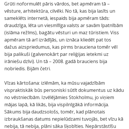
Grūti noformulēt pāris vārdos, bet apmēram tā –
vēsture, arhitektūra, cilvēki. No tā, kas bija lasīts un
sameklēts internetā, iespaids bija apmēram tāds:
draudzīga, lēta un viesmīlīga valsts ar savām īpatnībām
(islāma režīms), bagātu vēsturi un maz tūristiem. Viss
apmēram tā arī izrādījās, un iznāca kliedēt pat tos
dažus aizspriedumus, kas pirms brauciena tomēr vēl
bija palikuši (galvenokārt par reliģijas ietekmi uz
irāniešu dzīvi). Un tā – 2008. gadā brauciens bija
nobriedis. Bijām četri.
Vīzas kārtošana: izlēmām, ka mūsu vajadzībām
vispraktiskāk būs personiski sūtīt dokumentus uz kādu
no vēstniecībām. Izvēlējāmies Stokholmu, jo viņiem
mājas lapā, kā likās, bija vispilnīgākā informācija.
Sākums bija daudzsološs, tomēr, kad plānotais
izbraukšanas datums nepielūdzami tuvojās, bet vīzu kā
nebija, tā nebija, plāni sāka šķobīties. Nepārstāstīšu