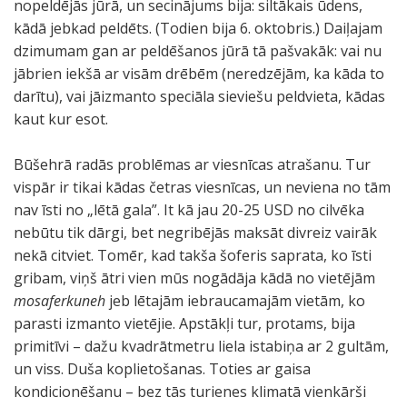
nopeldējās jūrā, un secinājums bija: siltākais ūdens,
kādā jebkad peldēts. (Todien bija 6. oktobris.) Daiļajam
dzimumam gan ar peldēšanos jūrā tā pašvakāk: vai nu
jābrien iekšā ar visām drēbēm (neredzējām, ka kāda to
darītu), vai jāizmanto speciāla sieviešu peldvieta, kādas
kaut kur esot.
Būšehrā radās problēmas ar viesnīcas atrašanu. Tur
vispār ir tikai kādas četras viesnīcas, un neviena no tām
nav īsti no „lētā gala”. It kā jau 20-25 USD no cilvēka
nebūtu tik dārgi, bet negribējās maksāt divreiz vairāk
nekā citviet. Tomēr, kad takša šoferis saprata, ko īsti
gribam, viņš ātri vien mūs nogādāja kādā no vietējām
mosaferkuneh
jeb lētajām iebraucamajām vietām, ko
parasti izmanto vietējie. Apstākļi tur, protams, bija
primitīvi – dažu kvadrātmetru liela istabiņa ar 2 gultām,
un viss. Duša koplietošanas. Toties ar gaisa
kondicionēšanu – bez tās turienes klimatā vienkārši