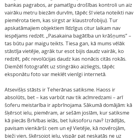
bankas pagrabos, ar pamatīgu drošības kontroli un aiz
vairāku metru biezām durvīm, tāpēc šī vieta noteikti nav
piemērota tiem, kas sirgst ar klaustrofobiju). Tur
apskatāmajiem objektiem līdzīgus citur laikam nav
iespējams redzēt. „Pasakaina bagātība un krāšņums” –
tas būtu par maigu teikts. Tiesa gan, kā mums vēlāk
stāstīja vietējie, agrāk tur esot bijis daudz vairāk, ko
redzēt, pēc revolūcijas daudz kas nonācis citās rokās.
Diemžēl fotografēt uz stingrāko aizliegts, tāpēc
eksponātu foto var meklēt vienīgi internetā.
Atsevišķs stāsts ir Teherānas satiksme. Haoss ir
absolūts, bet – kas varbūt nav tik acīmredzami – arī
šoferu meistarība ir apbrīnojama. Sākumā domājām: kā
šķērsot ielu, piemēram, ar sešām joslām, kur satiksme
kā piecās Brīvības ielās, bet luksoforu nav? Izrādījās,
pavisam vienkārši: ņem un ej! Vietējie, kā novērojām,
bieži vien, šķērsojot ielu, vispār pat neskatās ne uz