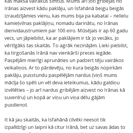
kas maksā vairākus simtus. Mums arī ļoti gribējās no
Irānas aizvest kādu paklāju, un Isfahānā beigu beigās
izraudzījāmies vienu, kas mums bija pa kabatai – nelielu
kamieļvilnas paklājiņu, nomadu darinātu, no Irānas
dienvidaustrumiem par 100 eiro. Mūsējais ir ap 60 gadu
vecs, un jāpiebilst, ka ar paklājiem ir tā: jo vecāks, jo
vērtīgāks tas skaitās. To agrāk nezinājām. Lieki piebilst,
ka tirgošanās Irānā nav vienkārši preces iegāde.
Paspējām mierīgi aprunāties un padzert tēju vairākos
veikaliņos. Ar to pārdevēju, no kura beigās nopirkām
paklāju, pusstundu paspēlējām nardus (viņš mums
mācīja šo spēli un vēl deva ieteikumus, kādu galdiņu
izvēlēties – jo arī nardus gribējām aizvest no Irānas kā
suvenīru) un kopā ar viņu un viņa dēlu gājām
pusdienot.
It kā jau skaitās, ka Isfahānā cilvēki neesot tik
izpalīdzīgi un laipni kā citur Irānā, bet uz savas ādas to