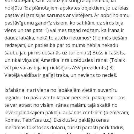
Konstatējām, ka ir vajadzīga stingra apņēmība, lai
nokļūtu līdz plānotajiem apskates objektiem, jo uz ielas
pastāvīgi izraisījās sarunas ar vietējiem. Ar apbrīnojamu
pastāvīgumu gandrīz visiem, ko satikām, uz sirds bija
viens un tas pats: 1) vai mēs tagad redzam, ka Irāna ir
daudz labāka, nekā to attēlo rietumos? (To mēs tiešām
redzējām, un patiesībā par to mums nebija nekādu
šaubu jau pirms došanās uz turieni.) 2) Bušs ir fašists,
un tikai viņa dēļ Amerika ir tā uzēdusies Irānai. (Tolaik
vēl pie varas bija iepriekšējais ASV prezidents.) 3)
Vietējā valdība ir galīgi traka, un neviens to necieš.
Isfahāna ir arī viena no labākajām vietām suvenīru
iegādei. To pašu var teikt par persiešu paklājiem – tos
te var atrast no visām Irānas malām, tajā skaitā no
ievērojamākajiem paklāju aušanas centriem (piemēram,
Komas, Tebrīzas u.c.). Ekskluzīvu paklāju cenas
mērāmas tūkstošos dolāru, tūristi parasti pērk tādus,