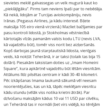
sievietes meklē galvassegas un velk mugurā kaut ko
„pieklājīgāku”. Pirms tam neviens īpaši par to nebēdāja.
Kā nekā, lidojām ar Turcijas aviokompāniju, nevis
Irānas. (Pegasus Airlines, ja kādu interesē. Biļete
maksāja 105 eiro vienā virzienā.) Mazliet bažījamies par
pasu kontroli lidostā, jo Stokholmas vēstniecībā
kārtotajās vīzās pamanām valsts kodu LTU (nevis LVA,
kā vajadzētu būt), tomēr viss norit bez aizķeršanās.
Kopš darbojas jaunā starptautiskā lidosta, vienīgais
veids, kā nokļūt Teherānā, ir ar taksi (tolaik tas bija 15
dolāri). Piesakām taksistam doties uz „Imam Homeini
Square”, kura apkārtnē vajadzētu būt lētām viesnīcām.
Attālums līdz pilsētas centram ir kādi 30-40 kilometri.
Pēc izkāpšanas Imama laukumā sākumā vēl neesam
noorientējušies, kas un kā, tāpēc meklējam viesnīcu
kādu stundu (vēlāk viss notika krietni ātrāk). Par
dzīvošanu maksājām kādus 10 vai 11 USD par cilvēku,
un Teherānā tas ir normāli (bet virs vidējā, ko tērējām