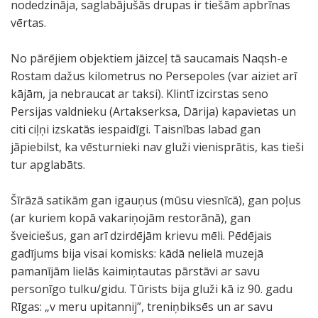
nodedzināja, saglabājušās drupas ir tiešām apbrīnas
vērtas.
No pārējiem objektiem jāizceļ tā saucamais Naqsh-e
Rostam dažus kilometrus no Persepoles (var aiziet arī
kājām, ja nebraucat ar taksi). Klintī izcirstas seno
Persijas valdnieku (Artakserksa, Dārija) kapavietas un
citi ciļņi izskatās iespaidīgi. Taisnības labad gan
jāpiebilst, ka vēsturnieki nav gluži vienisprātis, kas tieši
tur apglabāts.
Šīrāzā satikām gan igauņus (mūsu viesnīcā), gan poļus
(ar kuriem kopā vakariņojām restorānā), gan
šveiciešus, gan arī dzirdējām krievu mēli. Pēdējais
gadījums bija visai komisks: kādā nelielā muzejā
pamanījām lielās kaimiņtautas pārstāvi ar savu
personīgo tulku/gidu. Tūrists bija gluži kā iz 90. gadu
Rīgas: „v meru upitannij”, treniņbiksēs un ar savu