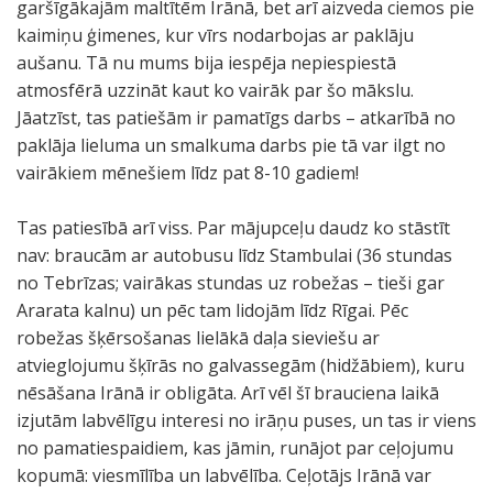
garšīgākajām maltītēm Irānā, bet arī aizveda ciemos pie
kaimiņu ģimenes, kur vīrs nodarbojas ar paklāju
aušanu. Tā nu mums bija iespēja nepiespiestā
atmosfērā uzzināt kaut ko vairāk par šo mākslu.
Jāatzīst, tas patiešām ir pamatīgs darbs – atkarībā no
paklāja lieluma un smalkuma darbs pie tā var ilgt no
vairākiem mēnešiem līdz pat 8-10 gadiem!
Tas patiesībā arī viss. Par mājupceļu daudz ko stāstīt
nav: braucām ar autobusu līdz Stambulai (36 stundas
no Tebrīzas; vairākas stundas uz robežas – tieši gar
Ararata kalnu) un pēc tam lidojām līdz Rīgai. Pēc
robežas šķērsošanas lielākā daļa sieviešu ar
atvieglojumu šķīrās no galvassegām (hidžābiem), kuru
nēsāšana Irānā ir obligāta. Arī vēl šī brauciena laikā
izjutām labvēlīgu interesi no irāņu puses, un tas ir viens
no pamatiespaidiem, kas jāmin, runājot par ceļojumu
kopumā: viesmīlība un labvēlība. Ceļotājs Irānā var