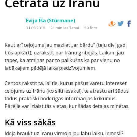
Četratā uz Irānu
Evija Īša (Stūrmane)
31.08.2010
21 min lasīšanai
59 foto
Kaut arī ceļojums jau mazliet „ar bārdu” (teju divi gadi
būs apkārt), uzrakstīt par Irānu gribējās. Laikam jau
tāpēc, ka atmiņas par to palikušas kā par vienu no
labākajiem pēdējā laika piedzīvojumiem.
Centos rakstīt tā, lai tie, kurus pašus varētu interesēt
ceļojums uz Irānu (ko silti iesaku!), te atrastu arī šādus
tādus praktiski noderīgas informācijas krikumus.
Pārējie var izlaist tās vietas, kur šādas detaļas minētas.
Kā viss sākās
Ideja braukt uz Irānu virmoja jau labu laiku. Iemesli?