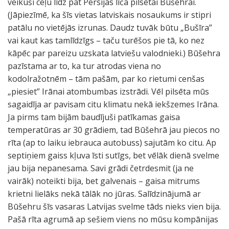
veikuši ceļu līdz pat Persijas līča pilsētai Būšehrai.
(Jāpiezīmē, ka šīs vietas latviskais nosaukums ir stipri
patālu no vietējās izrunas. Daudz tuvāk būtu „Bušīra”
vai kaut kas tamlīdzīgs – taču turēšos pie tā, ko nez
kāpēc par pareizu uzskata latviešu valodnieki.) Būšehra
pazīstama ar to, ka tur atrodas viena no
kodolražotnēm – tām pašām, par ko rietumi cenšas
„piesiet” Irānai atombumbas izstrādi. Vēl pilsēta mūs
sagaidīja ar pavisam citu klimatu nekā iekšzemes Irāna.
Ja pirms tam bijām baudījuši patīkamas gaisa
temperatūras ar 30 grādiem, tad Būšehrā jau piecos no
rīta (ap to laiku iebrauca autobuss) sajutām ko citu. Ap
septiņiem gaiss kļuva īsti sutīgs, bet vēlāk dienā svelme
jau bija nepanesama. Savi grādi četrdesmit (ja ne
vairāk) noteikti bija, bet galvenais – gaisa mitrums
krietni lielāks nekā tālāk no jūras. Salīdzinājumā ar
Būšehru šīs vasaras Latvijas svelme tāds nieks vien bija.
Pašā rīta agrumā ap sešiem viens no mūsu kompānijas