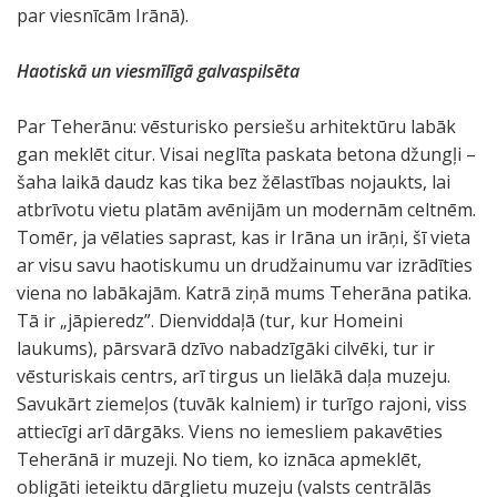
par viesnīcām Irānā).
Haotiskā un viesmīlīgā galvaspilsēta
Par Teherānu: vēsturisko persiešu arhitektūru labāk
gan meklēt citur. Visai neglīta paskata betona džungļi –
šaha laikā daudz kas tika bez žēlastības nojaukts, lai
atbrīvotu vietu platām avēnijām un modernām celtnēm.
Tomēr, ja vēlaties saprast, kas ir Irāna un irāņi, šī vieta
ar visu savu haotiskumu un drudžainumu var izrādīties
viena no labākajām. Katrā ziņā mums Teherāna patika.
Tā ir „jāpieredz”. Dienviddaļā (tur, kur Homeini
laukums), pārsvarā dzīvo nabadzīgāki cilvēki, tur ir
vēsturiskais centrs, arī tirgus un lielākā daļa muzeju.
Savukārt ziemeļos (tuvāk kalniem) ir turīgo rajoni, viss
attiecīgi arī dārgāks. Viens no iemesliem pakavēties
Teherānā ir muzeji. No tiem, ko iznāca apmeklēt,
obligāti ieteiktu dārglietu muzeju (valsts centrālās