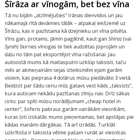
Šīrāza ar vīnogām, bet bez vīna
Tā nu bijām „atzīmējušies” Irānas dienvidos un jau
nākamajā rītā devāmies tālāk – atpakaļ iekšzemē uz
Šīrāzu, kas ir pazīstama kā dzejnieku un vīna pilsēta.
Vīns gan, protams, jāmin pagātnē, kaut gan
Shiraz
(vai
Syrah
) šķirnes vīnogas te tiek audzētas joprojām un
daļu no tām pat eksportējot vīna ražošanai. Jau
autoostā mums kā maitasputni uzklūp taksisti, taču
mēs ar akmeņainām sejas izteiksmēm ejam garām
visiem, kas pieprasa 4 dolārus mūsu piedāvāto 3 vietā.
Beidzot par šādu cenu mūs gatavs vest kāds „taksists”,
kura autiņam nekādu pazīšanas zīmju nav. Drīz sākas
cirks: par spīti mūsu norādījumam „cheap hotel in
center”, šoferis pabrauc garām vairākām viesnīcām,
kuras ļoti izskatās mums pieņemamas, bet apstājas pie
kādas manāmi dārgākas. Tā arī izrādās. Turklāt
uzkrītoša ir taksista vēlme pašam runāt ar viesnīcas