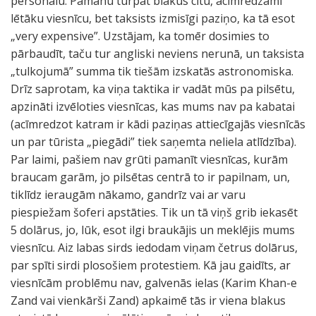
personālu. Pamanu turpat blakus citu, acīmredzami
lētāku viesnīcu, bet taksists izmisīgi paziņo, ka tā esot
„very expensive”. Uzstājam, ka tomēr dosimies to
pārbaudīt, taču tur angliski neviens nerunā, un taksista
„tulkojumā” summa tik tiešām izskatās astronomiska.
Drīz saprotam, ka viņa taktika ir vadāt mūs pa pilsētu,
apzināti izvēloties viesnīcas, kas mums nav pa kabatai
(acīmredzot katram ir kādi paziņas attiecīgajās viesnīcās
un par tūrista „piegādi” tiek saņemta neliela atlīdzība).
Par laimi, pašiem nav grūti pamanīt viesnīcas, kurām
braucam garām, jo pilsētas centrā to ir papilnam, un,
tiklīdz ieraugām nākamo, gandrīz vai ar varu
piespiežam šoferi apstāties. Tik un tā viņš grib iekasēt
5 dolārus, jo, lūk, esot ilgi braukājis un meklējis mums
viesnīcu. Aiz labas sirds iedodam viņam četrus dolārus,
par spīti sirdi plosošiem protestiem. Kā jau gaidīts, ar
viesnīcām problēmu nav, galvenās ielas (Karim Khan-e
Zand vai vienkārši Zand) apkaimē tās ir viena blakus