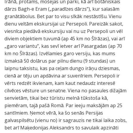
Irānā, protams, mošejas un parki, kā arī botāniskais
dārzs Bagh-e Eram („paradīzes dārzs”), kur salasām
granātābolus. Bet par to visu sīkāk nestāstīšu. Vienu
dienu veltām ekskursijai uz Persepoli. Pareizāk sakot,
viesnīca piedāvā ekskursiju vai nu uz Persepoli un vēl
diviem objektiem tuvumā (ap 45 km no Šīrāzas), vai arī
„garo variantu”, kas sevī ietver arī Pasargadas (ap 70
km no Šīrāzas). Izvēlamies garo versiju, kas mums
izmaksā 50 dolārus par pilnu dienu (9 stundas) un
laipnu taksistu, kas pa ceļam dungo irāņu dziesmas,
cienā ar tēju un apdāvina ar suvenīriem. Persepoli ir
vērts redzēt ikvienam, kam kaut nedaudz interesē
cilvēces vēsture un senatne. Viena no pasaules dižajām
senvietām, tikai bez tūristu melnā tūkstoša kā,
piemēram, tajā pašā Romā. Par ieeju maksājām ap 25
santīmiem. Ņemot vērā, ka šo senās Persijas
galvaspilsētu (vienu no) ir sagrauzis ne tikai laika zobs,
bet arī Maķedonijas Aleksandrs to savulaik apzināti