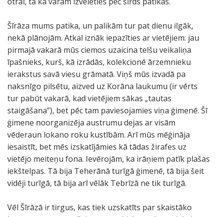
otrai, tā ka varam izvēlēties pēc sirds patikas.
Šīrāza mums patika, un palikām tur pat dienu ilgāk,
nekā plānojām. Atkal iznāk iepazīties ar vietējiem: jau
pirmajā vakarā mūs ciemos uzaicina telšu veikaliņa
īpašnieks, kurš, kā izrādās, kolekcionē ārzemnieku
ierakstus savā viesu grāmatā. Viņš mūs izvadā pa
naksnīgo pilsētu, aizved uz Korāna laukumu (ir vērts
tur pabūt vakarā, kad vietējiem sākas „tautas
staigāšana”), bet pēc tam paviesojamies viņa ģimenē. Šī
ģimene noorganizēja austrumu dejas ar visām
vēderaun lokano roku kustībām. Arī mūs mēģināja
iesaistīt, bet mēs izskatījāmies kā tādas žirafes uz
vietējo meiteņu fona. Ievērojām, ka irāņiem patīk plašas
iekštelpas. Tā bija Teherānā turīgā ģimenē, tā bija šeit
vidēji turīgā, tā bija arī vēlāk Tebrīzā ne tik turīgā.
Vēl Šīrāzā ir tirgus, kas tiek uzskatīts par skaistāko