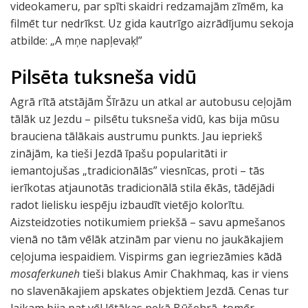
videokameru, par spīti skaidri redzamajām zīmēm, ka
filmēt tur nedrīkst. Uz gida kautrīgo aizrādījumu sekoja
atbilde: „A mņe napļevaķ!”
Pilsēta tuksneša vidū
Agrā rītā atstājām Šīrāzu un atkal ar autobusu ceļojām
tālāk uz Jezdu – pilsētu tuksneša vidū, kas bija mūsu
brauciena tālākais austrumu punkts. Jau iepriekš
zinājām, ka tieši Jezdā īpašu popularitāti ir
iemantojušas „tradicionālās” viesnīcas, proti – tās
ierīkotas atjaunotās tradicionālā stila ēkās, tādējādi
radot lielisku iespēju izbaudīt vietējo kolorītu.
Aizsteidzoties notikumiem priekšā – savu apmešanos
vienā no tām vēlāk atzinām par vienu no jaukākajiem
ceļojuma iespaidiem. Vispirms gan iegriezāmies kādā
mosaferkuneh
tieši blakus Amir Chakhmaq, kas ir viens
no slavenākajiem apskates objektiem Jezdā. Cenas tur