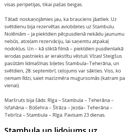
visas peripetijas, tikai pašas beigas.
Tātad: noskaņojāmies jau, ka brauciens jāatliek. Uz
svētdienu bija rezervētas aviobiļetes uz Stambulu.
Nolēmām – ja piektdien pēcpusdienā nekādu jaunumu
nebūs, atceļam rezervāciju, lai saņemtu atpakaļ
nodokļus. Un – kā sliktā filmā – piektdien pusdienlaikā
ierodas pastnieks ar ierakstītu vēstuli. Vīzas! Steigšus
pasūtām lidmašīnas biļetes Stambula–Teherāna, un
svētdien, 28. septembrī, ceļojums var sākties. Viss, ko
ņemam līdzi, saiet mazizmēra mugursomās (katram pa
vienai).
Maršruts bija šāds: Rīga – Stambula – Teherāna –
Isfahāna – Būšehra – Šīrāza – Jezda– Teherāna –
Tebrīza – Stambula – Rīga. Pavisam 23 dienas.
Stambula un lidojums uz