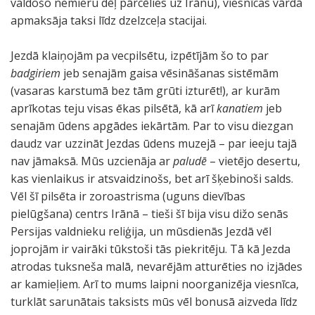
valdošo nemieru dēļ pārcēlies uz Irānu), viesnīcas vārdā
apmaksāja taksi līdz dzelzceļa stacijai.
Jezdā klaiņojām pa vecpilsētu, izpētījām šo to par
badgiriem
jeb senajām gaisa vēsināšanas sistēmām
(vasaras karstumā bez tām grūti izturēt!), ar kurām
aprīkotas teju visas ēkas pilsētā, kā arī
kanatiem
jeb
senajām ūdens apgādes iekārtām. Par to visu diezgan
daudz var uzzināt Jezdas ūdens muzejā – par ieeju tajā
nav jāmaksā. Mūs uzcienāja ar
paludē
– vietējo desertu,
kas vienlaikus ir atsvaidzinošs, bet arī šķebinoši salds.
Vēl šī pilsēta ir zoroastrisma (uguns dievības
pielūgšana) centrs Irānā – tieši šī bija visu dižo senās
Persijas valdnieku reliģija, un mūsdienās Jezdā vēl
joprojām ir vairāki tūkstoši tās piekritēju. Tā kā Jezda
atrodas tuksneša malā, nevarējām atturēties no izjādes
ar kamieļiem. Arī to mums laipni noorganizēja viesnīca,
turklāt sarunātais taksists mūs vēl bonusā aizveda līdz