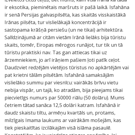
ir eksotika, pieminētais maršruts ir pašā laikā. Isfahāna
ir senā Persijas galvaspilsēta, kas skaitās visskaistākā
Irānas pilsēta, tur vislielākajā koncentrācijā ir
sastopama krāšņā persiešu (un ne tikai) arhitektūra.
Salīdzinājumā ar citām vietām Irānā lielāks bija tūristu
skaits, tomēr, Eiropas mērogos runājot, tur tik un tā
tūristu praktiski nav. Tas gan attiecas tikai uz
ārzemniekiem, jo arī irāņiem pašiem ļoti patīk ceļot.
Daudzviet redzējām vietējos tūristus no apkārtējām vai
pat krietni tālām pilsētām. Isfahānā samaksājām
vislielāko summu par viesnīcu: vairākās brīvu vietu
nebija vispār, un tajā, ko atradām, bija pieejams tikai
piecvietīgs numurs par 50000 riālu (50 dolāru). Mums
četriem tātad sanāca 12,5 dolāri katram. Isfahānā ir
daudz skaistu tiltu, armēņu kvartāls un, protams,
milzīgais Imama laukums ar vairākām mošejām, kas
tiek pieskaitītas izcilākajām visā islāma pasaulē.