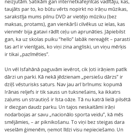
neizjutām. Satikām gan internetkafejnīcas vadītāju, kas,
taujāts par to, ko būtu vērts nopirkt no irāņu mūzikas,
sarakstīja mums pilnu DVD ar vietējo mūziku (bez
maksas, protams), gan vienkārši cilvēkus uz ielas, kas
vienmēr bija gatavi rādīt ceļu un aprunāties. Jāpiebilst
gan, ka uz skolas puiku “hello” labāk nereaģēt – parasti
tas arī ir vienīgais, ko viņi zina angliski, un viņu mērķis
ir tikai „pazīmēties”.
Un vēl Isfahānā paguvām ievērot, cik ļoti irāņiem patīk
dārzi un parki. Kā nekā jēdzienam „persiešu dārzs” ir
dziļš vēsturisks saturs. Nav jau arī brīnums: kopumā
Irānas reljefs ir tik sauss un tuksnešains, ka ikkatrs
zaļums un strautiņš ir īsta oāze. Tā nu katrā lielā pilsētā
ir diezgan daudz parku. Un tajos neskaitāmi irāņi
nodarbojas ar savu „nacionālo sporta veidu”, kā mēs
smējāmies, – ar piknikošanu. To viņi bez steigas dara
veselām ģimenēm, ņemot līdzi visu nepieciešamo. Un