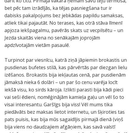
darīt ko citu. Pirmajā vakarā ņēmām savu tēju termosā,
bet pēc tam izrādījās, ka tējas pasniegšana tur ir
dabisks pakalpojums bez jebkādas papildu samaksas,
atliek tikai pajautāt. No terases, kas otrā stāva līmenī
apjoza iekšpagalmu, pavērās skats uz vecpilsētu – un
Jezda skaitās viena no senākajām joprojām
apdzīvotajām vietām pasaulē.
Turpinot par viesnīcu, katrā ziņā jāpiemin brokastis un
pusdienas bufetes stilā, kas pārvērtās par diezgan lielu
izēšanos. Brokastis bija iekļautas cenā, par pusdienām
jāmaksā nieka 6 dolāri – un par šo cenu varēja locīt
iekšā visu, ko sirds kāroja. Izlikti parasti bija kādi pieci
vai seši ēdieni, nomēģinājām kamieļa gaļu un vēl šo to
visai interesantu. Garšīgs bija viss! Vēl mums tika
piedāvāts bez maksas lietot internetu, un šķiroties tas
pats puisis, kas bija mūs sagaidījis pirmajā dienā (viņš
bija viens no daudzajiem afgāņiem, kas savā valstī