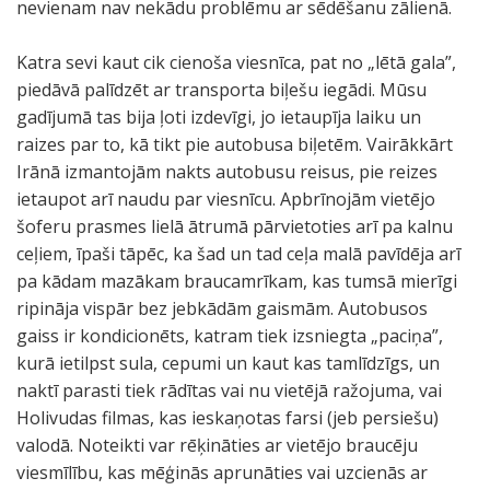
nevienam nav nekādu problēmu ar sēdēšanu zālienā.
Katra sevi kaut cik cienoša viesnīca, pat no „lētā gala”,
piedāvā palīdzēt ar transporta biļešu iegādi. Mūsu
gadījumā tas bija ļoti izdevīgi, jo ietaupīja laiku un
raizes par to, kā tikt pie autobusa biļetēm. Vairākkārt
Irānā izmantojām nakts autobusu reisus, pie reizes
ietaupot arī naudu par viesnīcu. Apbrīnojām vietējo
šoferu prasmes lielā ātrumā pārvietoties arī pa kalnu
ceļiem, īpaši tāpēc, ka šad un tad ceļa malā pavīdēja arī
pa kādam mazākam braucamrīkam, kas tumsā mierīgi
ripināja vispār bez jebkādām gaismām. Autobusos
gaiss ir kondicionēts, katram tiek izsniegta „paciņa”,
kurā ietilpst sula, cepumi un kaut kas tamlīdzīgs, un
naktī parasti tiek rādītas vai nu vietējā ražojuma, vai
Holivudas filmas, kas ieskaņotas farsi (jeb persiešu)
valodā. Noteikti var rēķināties ar vietējo braucēju
viesmīlību, kas mēģinās aprunāties vai uzcienās ar