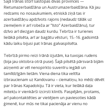
Šajā Irānas stūrī sastopas divas provinces —
Rietumazerbaidžāna un Austrumazerbaidžāna. Kā jau
redzams no nosaukumiem, etniskā ziņā tas ir
azerbaidžāņu apdzīvots rajons (nedaudz tālāk uz
ziemeļiem ir arī robeža ar ”īsto” Azerbaidžānu), tur
dzīvo arī diezgan daudz kurdu. Tebrīza ir turienes
lielākā pilsēta, arī ar bagātu vēsturi, 15.-16. gadsimtā
kādu laiku bijusi pat Irānas galvaspilsēta.
Tebrīzā pirmo reizi Irānā izjutām, ka tuvojas rudens
(bija jau oktobra otrā puse). Šajā pilsētā pārsvarā bijām
aizņemti ar vēl nenopirkto suvenīru iegādi un
tamlīdzīgām lietām. Viena diena tika veltīta
izbraucienam uz Kandovanu – ciematiņu, ko mēdz dēvēt
par Irānas Kapadokiju. Tā ir vieta, kur lielākā daļa
mitekļu ir vienkārši izcirsti klintīs. Paspējām, protams,
arī pakontaktēties ar vietējiem un paviesoties kādā
ģimenē, kur mūs ne tikai pacienāja ar vienu no