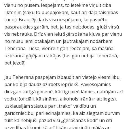
vienu no pusēm. Iespējams, to ietekmē viņu ticība
liktenim (saku to puspajokam, kaut arī daļa taisnības
tur ir). Braucēji darīs visu iespējamo, lai paspētu
paspraukties garām, bet, ja tas neizdodas, gluži virsū
vis nebrauks. Drīz vien ielu šķērsošana kļuva par vienu
no mūsu iemīļotākajām un jautrākajām nodarbēm
Teherānā. Tiesa, vienreiz gan redzējām, kā mašīna
uzbrauca gājējam uz kājas (tas gan nebija Teherānā,
bet Jezdā).
Jau Teherānā paspējām izbaudīt arī vietējo viesmīlību,
par ko bija daudz dzirdēts iepriekš. Paviesojāmies
diezgan turīgā ģimenē, kārtīgi pieēdāmies, dabūjām arī
vodku (oficiāli, kā zināms, alkohols Irānā ir aizliegts),
uzklausījām stāstus par „trako” valdību un
garīdzniecību, pārliecinājāmies, ka aiz slēgtām durvīm
tūlīt kā nebijuši pazūd visi „ģērbšanās kodi” un citi
uzvedības likumi, kā arī tikām aizvizināti mājās ar