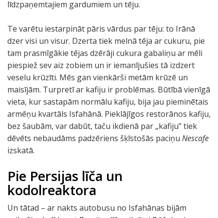
līdzpaņemtajiem gardumiem un tēju.
Te varētu iestarpināt pāris vārdus par tēju: to Irānā
dzer visi un visur. Dzerta tiek melnā tēja ar cukuru, pie
tam prasmīgākie tējas dzērāji cukura gabaliņu ar mēli
piespiež sev aiz zobiem un ir iemanījušies tā izdzert
veselu krūzīti. Mēs gan vienkārši metām krūzē un
maisījām. Turpretī ar kafiju ir problēmas. Būtībā vienīgā
vieta, kur sastapām normālu kafiju, bija jau pieminētais
armēņu kvartāls Isfahānā. Pieklājīgos restorānos kafiju,
bez šaubām, var dabūt, taču ikdienā par „kafiju” tiek
dēvēts nebaudāms padzēriens šķīstošās paciņu
Nescafe
izskatā.
Pie Persijas līča un
kodolreaktora
Un tātad – ar nakts autobusu no Isfahānas bijām