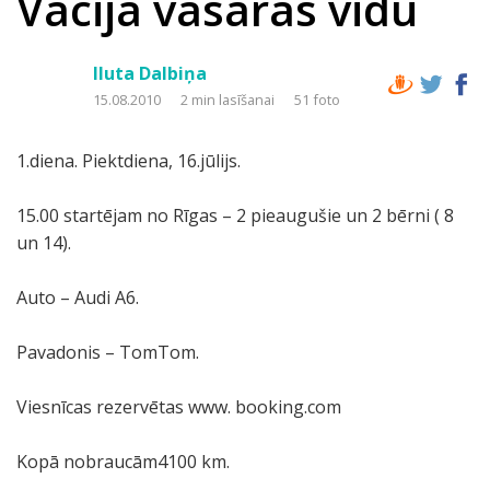
Vācija vasaras vidū
Iluta Dalbiņa
15.08.2010
2 min lasīšanai
51 foto
1.diena. Piektdiena, 16.jūlijs.
15.00 startējam no Rīgas – 2 pieaugušie un 2 bērni ( 8
un 14).
Auto – Audi A6.
Pavadonis – TomTom.
Viesnīcas rezervētas www. booking.com
Kopā nobraucām4100 km.