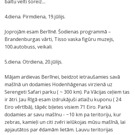
baltu velti šoreiz....
4.diena. Pirmdiena, 19.jūlijs.
Joprojām esam Berlīnē. Šodienas programmā –
Brandenburgas vārti, Tisso vaska figūru muzejs,
100.autobuss, veikali.
5.diena. Otrdiena, 20.jūlijs.
Mājam ardievas Berlīnei, beidzot ietraušamies savā
mašīnā un dodamies Hodenhāgenas virzienā uz
Serengeti Safari parku ( ~ 300 km). Pa Vācijas ceļiem tas
ir ātri. Jau Rīgā esam izdrukājuši atlaižu kuponu ( 24
Eiro vērtībā), tāpēc biļetes visiem 71 Eiro. Parkā
dodamies ar savu mašīnu - ~10 km pa teritoriju, kur
zebras, kamieļi un citi zvēri ielūkojas mūsu mašīnā, lai
apjautātos par ēdamām lietām. Lauvu teritorijas