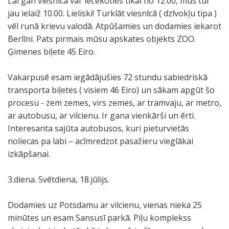
Lai gan viesnīcā var iečekoties tikai no 12.00, mūs tur
jau ielaiž 10.00. Lieliski! Turklāt viesnīcā ( dzīvokļu tipa )
vēl runā krievu valodā. Atpūšamies un dodamies iekarot
Berlīni. Pats pirmais mūsu apskates objekts ZOO.
Ģimenes biļete 45 Eiro.
Vakarpusē esam iegādājušies 72 stundu sabiedriskā
transporta biļetes ( visiem 46 Eiro) un sākam apgūt šo
procesu - zem zemes, virs zemes, ar tramvaju, ar metro,
ar autobusu, ar vilcienu. Ir gana vienkārši un ērti.
Interesanta sajūta autobusos, kuri pieturvietās
noliecas pa labi – acīmredzot pasažieru vieglākai
izkāpšanai.
3.diena. Svētdiena, 18.jūlijs.
Dodamies uz Potsdamu ar vilcienu, vienas nieka 25
minūtes un esam Sansusī parkā. Piļu komplekss