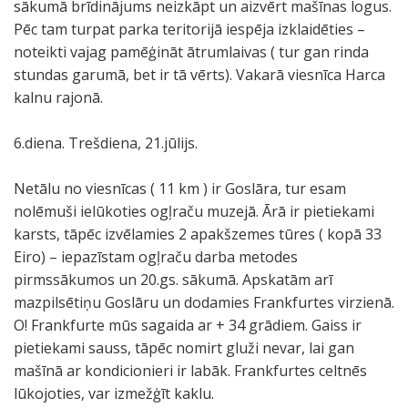
sākumā brīdinājums neizkāpt un aizvērt mašīnas logus.
Pēc tam turpat parka teritorijā iespēja izklaidēties –
noteikti vajag pamēģināt ātrumlaivas ( tur gan rinda
stundas garumā, bet ir tā vērts). Vakarā viesnīca Harca
kalnu rajonā.
6.diena. Trešdiena, 21.jūlijs.
Netālu no viesnīcas ( 11 km ) ir Goslāra, tur esam
nolēmuši ielūkoties ogļraču muzejā. Ārā ir pietiekami
karsts, tāpēc izvēlamies 2 apakšzemes tūres ( kopā 33
Eiro) – iepazīstam ogļraču darba metodes
pirmssākumos un 20.gs. sākumā. Apskatām arī
mazpilsētiņu Goslāru un dodamies Frankfurtes virzienā.
O! Frankfurte mūs sagaida ar + 34 grādiem. Gaiss ir
pietiekami sauss, tāpēc nomirt gluži nevar, lai gan
mašīnā ar kondicionieri ir labāk. Frankfurtes celtnēs
lūkojoties, var izmežģīt kaklu.