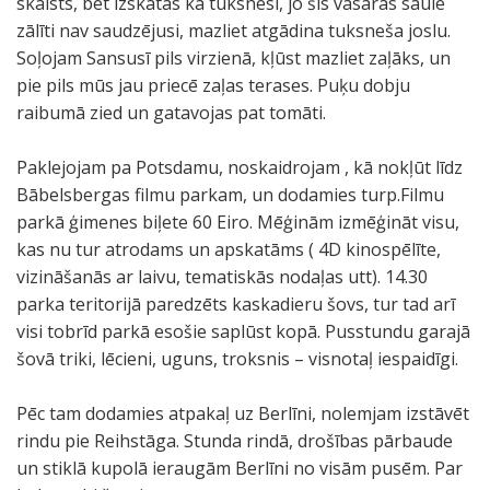
skaists, bet izskatās kā tuksnesī, jo šīs vasaras saule
zālīti nav saudzējusi, mazliet atgādina tuksneša joslu.
Soļojam Sansusī pils virzienā, kļūst mazliet zaļāks, un
pie pils mūs jau priecē zaļas terases. Puķu dobju
raibumā zied un gatavojas pat tomāti.
Paklejojam pa Potsdamu, noskaidrojam , kā nokļūt līdz
Bābelsbergas filmu parkam, un dodamies turp.Filmu
parkā ģimenes biļete 60 Eiro. Mēģinām izmēģināt visu,
kas nu tur atrodams un apskatāms ( 4D kinospēlīte,
vizināšanās ar laivu, tematiskās nodaļas utt). 14.30
parka teritorijā paredzēts kaskadieru šovs, tur tad arī
visi tobrīd parkā esošie saplūst kopā. Pusstundu garajā
šovā triki, lēcieni, uguns, troksnis – visnotaļ iespaidīgi.
Pēc tam dodamies atpakaļ uz Berlīni, nolemjam izstāvēt
rindu pie Reihstāga. Stunda rindā, drošības pārbaude
un stiklā kupolā ieraugām Berlīni no visām pusēm. Par