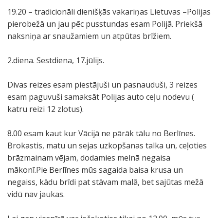
19.20 – tradicionāli dienišķās vakariņas Lietuvas –Polijas
pierobežā un jau pēc pusstundas esam Polijā. Priekšā
naksniņa ar snaužamiem un atpūtas brīžiem.
2.diena. Sestdiena, 17.jūlijs.
Divas reizes esam piestājuši un pasnauduši, 3 reizes
esam paguvuši samaksāt Polijas auto ceļu nodevu (
katru reizi 12 zlotus).
8.00 esam kaut kur Vācijā ne pārāk tālu no Berlīnes.
Brokastis, matu un sejas uzkopšanas talka un, ceļoties
brāzmainam vējam, dodamies melnā negaisa
mākonī.Pie Berlīnes mūs sagaida baisa krusa un
negaiss, kādu brīdi pat stāvam malā, bet sajūtas mežā
vidū nav jaukas.