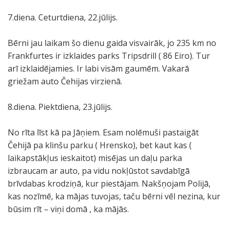
7.diena. Ceturtdiena, 22.jūlijs.
Bērni jau laikam šo dienu gaida visvairāk, jo 235 km no
Frankfurtes ir izklaides parks Tripsdrill ( 86 Eiro). Tur
arī izklaidējamies. Ir labi visām gaumēm. Vakarā
griežam auto Čehijas virzienā.
8.diena. Piektdiena, 23.jūlijs.
No rīta līst kā pa Jāņiem. Esam nolēmuši pastaigāt
Čehijā pa klinšu parku ( Hrensko), bet kaut kas (
laikapstākļus ieskaitot) misējas un daļu parka
izbraucam ar auto, pa vidu nokļūstot savdabīgā
brīvdabas krodziņā, kur piestājam. Nakšņojam Polijā,
kas nozīmē, ka mājas tuvojas, taču bērni vēl nezina, kur
būsim rīt – viņi domā , ka mājās.