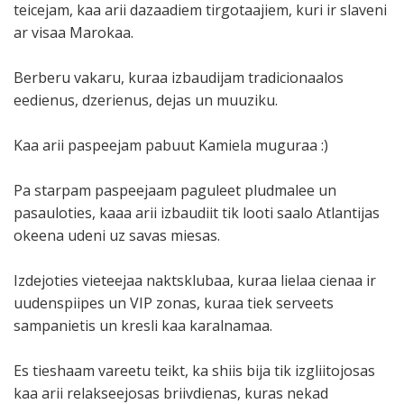
teicejam, kaa arii dazaadiem tirgotaajiem, kuri ir slaveni
ar visaa Marokaa.
Berberu vakaru, kuraa izbaudijam tradicionaalos
eedienus, dzerienus, dejas un muuziku.
Kaa arii paspeejam pabuut Kamiela muguraa :)
Pa starpam paspeejaam paguleet pludmalee un
pasauloties, kaaa arii izbaudiit tik looti saalo Atlantijas
okeena udeni uz savas miesas.
Izdejoties vieteejaa naktsklubaa, kuraa lielaa cienaa ir
uudenspiipes un VIP zonas, kuraa tiek serveets
sampanietis un kresli kaa karalnamaa.
Es tieshaam vareetu teikt, ka shiis bija tik izgliitojosas
kaa arii relakseejosas briivdienas, kuras nekad