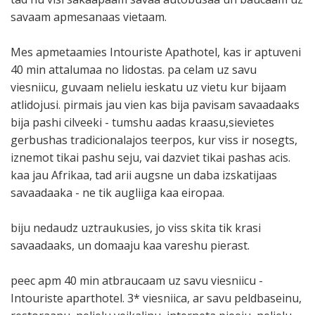
savaam apmesanaas vietaam.
Mes apmetaamies Intouriste Apathotel, kas ir aptuveni
40 min attalumaa no lidostas. pa celam uz savu
viesniicu, guvaam nelielu ieskatu uz vietu kur bijaam
atlidojusi. pirmais jau vien kas bija pavisam savaadaaks
bija pashi cilveeki - tumshu aadas kraasu,sievietes
gerbushas tradicionalajos teerpos, kur viss ir nosegts,
iznemot tikai pashu seju, vai dazviet tikai pashas acis.
kaa jau Afrikaa, tad arii augsne un daba izskatijaas
savaadaaka - ne tik augliiga kaa eiropaa.
biju nedaudz uztraukusies, jo viss skita tik krasi
savaadaaks, un domaaju kaa vareshu pierast.
peec apm 40 min atbraucaam uz savu viesniicu -
Intouriste aparthotel. 3* viesniica, ar savu peldbaseinu,