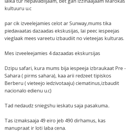
laika tur nepavadiijaam, bet gan izzinaajaam Marokas
kultuuru u.c
par cik izveelejamies celot ar Sunway,mums tika
piedavaatas dazaadas ekskusijas, lai peec iespeejas
vieglaak mees vareetu izbaudiit no vieteejas kulturas.
Mes izveeleejamies 4 dazaadas ekskursijas
Dzipu safari, kura mums bija iespeeja izbraukaat Pre -
Sahara ( pirms sahara), kaa arii redzeet tipiskos
Berberu ( vieteejo iedzivotaaju) ciematinus,izbaudit
nacionalo edienu u.c)
Tad nedaudz sniegshu ieskatu saja pasakuma..
Tas izmaksaaja 49 eiro jeb 490 dirhamus, kas
manupraat ir loti laba cena.