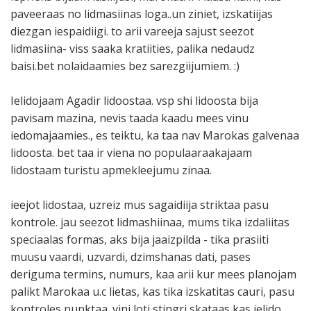
paveeraas no lidmasiinas loga..un ziniet, izskatiijas
diezgan iespaidiigi. to arii vareeja sajust seezot
lidmasiina- viss saaka kratiities, palika nedaudz
baisi.bet nolaidaamies bez sarezgiijumiem. :)
Ielidojaam Agadir lidoostaa. vsp shi lidoosta bija
pavisam mazina, nevis taada kaadu mees vinu
iedomajaamies., es teiktu, ka taa nav Marokas galvenaa
lidoosta. bet taa ir viena no populaaraakajaam
lidostaam turistu apmekleejumu zinaa.
ieejot lidostaa, uzreiz mus sagaidiija striktaa pasu
kontrole. jau seezot lidmashiinaa, mums tika izdaliitas
speciaalas formas, aks bija jaaizpilda - tika prasiiti
muusu vaardi, uzvardi, dzimshanas dati, pases
deriguma termins, numurs, kaa arii kur mees planojam
palikt Marokaa u.c lietas, kas tika izskatitas cauri, pasu
kontroles punktaa. vini loti stingri skataas kas ielido