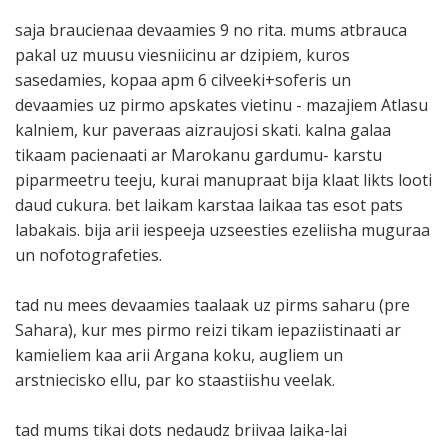
saja braucienaa devaamies 9 no rita. mums atbrauca
pakal uz muusu viesniicinu ar dzipiem, kuros
sasedamies, kopaa apm 6 cilveeki+soferis un
devaamies uz pirmo apskates vietinu - mazajiem Atlasu
kalniem, kur paveraas aizraujosi skati. kalna galaa
tikaam pacienaati ar Marokanu gardumu- karstu
piparmeetru teeju, kurai manupraat bija klaat likts looti
daud cukura. bet laikam karstaa laikaa tas esot pats
labakais. bija arii iespeeja uzseesties ezeliisha muguraa
un nofotografeties.
tad nu mees devaamies taalaak uz pirms saharu (pre
Sahara), kur mes pirmo reizi tikam iepaziistinaati ar
kamieliem kaa arii Argana koku, augliem un
arstniecisko ellu, par ko staastiishu veelak.
tad mums tikai dots nedaudz briivaa laika-lai