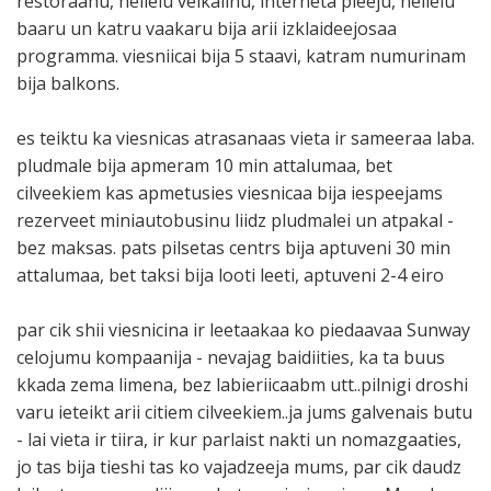
restoraanu, nelielu veikalinu, interneta pieeju, nelielu
baaru un katru vaakaru bija arii izklaideejosaa
programma. viesniicai bija 5 staavi, katram numurinam
bija balkons.
es teiktu ka viesnicas atrasanaas vieta ir sameeraa laba.
pludmale bija apmeram 10 min attalumaa, bet
cilveekiem kas apmetusies viesnicaa bija iespeejams
rezerveet miniautobusinu liidz pludmalei un atpakal -
bez maksas. pats pilsetas centrs bija aptuveni 30 min
attalumaa, bet taksi bija looti leeti, aptuveni 2-4 eiro
par cik shii viesnicina ir leetaakaa ko piedaavaa Sunway
celojumu kompaanija - nevajag baidiities, ka ta buus
kkada zema limena, bez labieriicaabm utt..pilnigi droshi
varu ieteikt arii citiem cilveekiem..ja jums galvenais butu
- lai vieta ir tiira, ir kur parlaist nakti un nomazgaaties,
jo tas bija tieshi tas ko vajadzeeja mums, par cik daudz