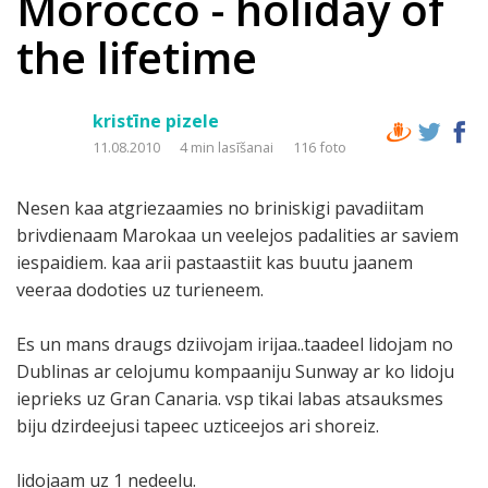
Morocco - holiday of
the lifetime
kristīne pizele
11.08.2010
4 min lasīšanai
116 foto
Nesen kaa atgriezaamies no briniskigi pavadiitam
brivdienaam Marokaa un veelejos padalities ar saviem
iespaidiem. kaa arii pastaastiit kas buutu jaanem
veeraa dodoties uz turieneem.
Es un mans draugs dziivojam irijaa..taadeel lidojam no
Dublinas ar celojumu kompaaniju Sunway ar ko lidoju
ieprieks uz Gran Canaria. vsp tikai labas atsauksmes
biju dzirdeejusi tapeec uzticeejos ari shoreiz.
lidojaam uz 1 nedeelu.