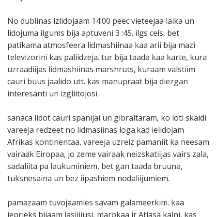
No dublinas izlidojaam 14:00 peec vieteejaa laika un
lidojuma ilgums bija aptuveni 3 :45. ilgs cels, bet
patikama atmosfeera lidmashiinaa kaa arii bija mazi
televizorini kas paliidzeja. tur bija taada kaa karte, kura
uzraadiijas lidmashiinas marshruts, kuraam valstiim
cauri buus jaalido utt. kas manupraat bija diezgan
interesanti un izgliitojosi.
sanaca lidot cauri spanijai un gibraltaram, ko loti skaidi
vareeja redzeet no lidmasiinas loga.kad ielidojam
Afrikas kontinentaa, vareeja uzreiz pamaniit ka neesam
vairaak Eiropaa, jo zeme vairaak neizskatiijas vairs zala,
sadaliita pa laukuminiem, bet gan taada bruuna,
tuksnesaina un bez iipashiem nodaliijumiem.
pamazaam tuvojaamies savam galameerkim. kaa
ieprieks bijaam lasiiijusi, marokaa ir Atlasa kalni, kas