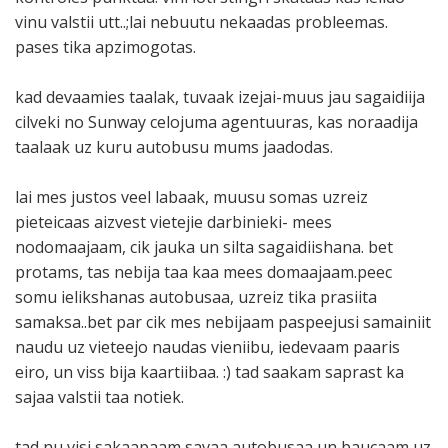
vinu valstii utt..;lai nebuutu nekaadas probleemas.
pases tika apzimogotas.
kad devaamies taalak, tuvaak izejai-muus jau sagaidiija
cilveki no Sunway celojuma agentuuras, kas noraadija
taalaak uz kuru autobusu mums jaadodas.
lai mes justos veel labaak, muusu somas uzreiz
pieteicaas aizvest vietejie darbinieki- mees
nodomaajaam, cik jauka un silta sagaidiishana. bet
protams, tas nebija taa kaa mees domaajaam.peec
somu ielikshanas autobusaa, uzreiz tika prasiita
samaksa..bet par cik mes nebijaam paspeejusi samainiit
naudu uz vieteejo naudas vieniibu, iedevaam paaris
eiro, un viss bija kaartiibaa. :) tad saakam saprast ka
sajaa valstii taa notiek.
tad nu visi sakaapaam savaa autobusaa un baucaam uz