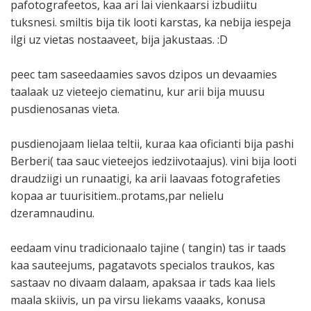
pafotografeetos, kaa ari lai vienkaarsi izbudiitu
tuksnesi. smiltis bija tik looti karstas, ka nebija iespeja
ilgi uz vietas nostaaveet, bija jakustaas. :D
peec tam saseedaamies savos dzipos un devaamies
taalaak uz vieteejo ciematinu, kur arii bija muusu
pusdienosanas vieta.
pusdienojaam lielaa teltii, kuraa kaa oficianti bija pashi
Berberi( taa sauc vieteejos iedziivotaajus). vini bija looti
draudziigi un runaatigi, ka arii laavaas fotografeties
kopaa ar tuurisitiem..protams,par nelielu
dzeramnaudinu.
eedaam vinu tradicionaalo tajine ( tangin) tas ir taads
kaa sauteejums, pagatavots specialos traukos, kas
sastaav no divaam dalaam, apaksaa ir tads kaa liels
maala skiivis, un pa virsu liekams vaaaks, konusa