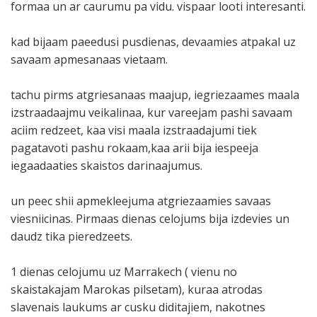
formaa un ar caurumu pa vidu. vispaar looti interesanti.
kad bijaam paeedusi pusdienas, devaamies atpakal uz
savaam apmesanaas vietaam.
tachu pirms atgriesanaas maajup, iegriezaames maala
izstraadaajmu veikalinaa, kur vareejam pashi savaam
aciim redzeet, kaa visi maala izstraadajumi tiek
pagatavoti pashu rokaam,kaa arii bija iespeeja
iegaadaaties skaistos darinaajumus.
un peec shii apmekleejuma atgriezaamies savaas
viesniicinas. Pirmaas dienas celojums bija izdevies un
daudz tika pieredzeets.
1 dienas celojumu uz Marrakech ( vienu no
skaistakajam Marokas pilsetam), kuraa atrodas
slavenais laukums ar cusku diditajiem, nakotnes