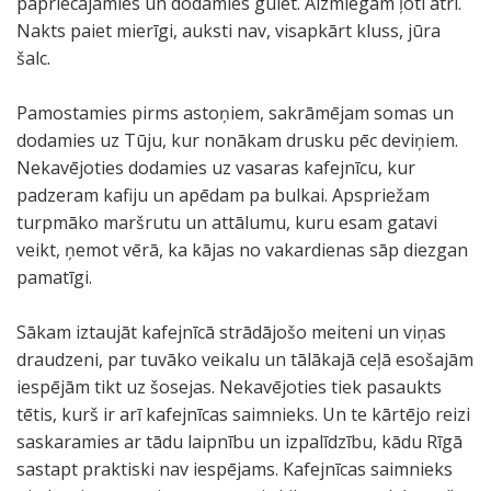
papriecājamies un dodamies gulēt. Aizmiegam ļoti ātri.
Nakts paiet mierīgi, auksti nav, visapkārt kluss, jūra
šalc.
Pamostamies pirms astoņiem, sakrāmējam somas un
dodamies uz Tūju, kur nonākam drusku pēc deviņiem.
Nekavējoties dodamies uz vasaras kafejnīcu, kur
padzeram kafiju un apēdam pa bulkai. Apspriežam
turpmāko maršrutu un attālumu, kuru esam gatavi
veikt, ņemot vērā, ka kājas no vakardienas sāp diezgan
pamatīgi.
Sākam iztaujāt kafejnīcā strādājošo meiteni un viņas
draudzeni, par tuvāko veikalu un tālākajā ceļā esošajām
iespējām tikt uz šosejas. Nekavējoties tiek pasaukts
tētis, kurš ir arī kafejnīcas saimnieks. Un te kārtējo reizi
saskaramies ar tādu laipnību un izpalīdzību, kādu Rīgā
sastapt praktiski nav iespējams. Kafejnīcas saimnieks