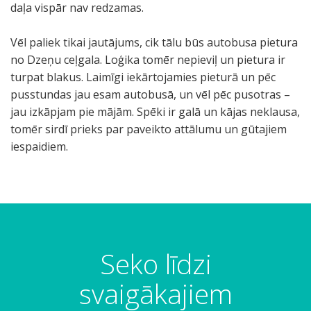
daļa vispār nav redzamas.
Vēl paliek tikai jautājums, cik tālu būs autobusa pietura
no Dzeņu ceļgala. Loģika tomēr nepieviļ un pietura ir
turpat blakus. Laimīgi iekārtojamies pieturā un pēc
pusstundas jau esam autobusā, un vēl pēc pusotras –
jau izkāpjam pie mājām. Spēki ir galā un kājas neklausa,
tomēr sirdī prieks par paveikto attālumu un gūtajiem
iespaidiem.
Seko līdzi
svaigākajiem