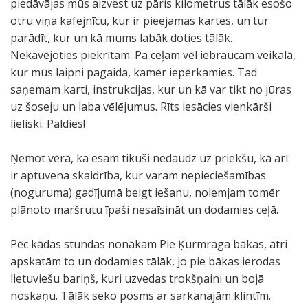
piedāvājas mūs aizvest uz pāris kilometrus tālāk esošo
otru viņa kafejnīcu, kur ir pieejamas kartes, un tur
parādīt, kur un kā mums labāk doties tālāk.
Nekavējoties piekrītam. Pa ceļam vēl iebraucam veikalā,
kur mūs laipni pagaida, kamēr iepērkamies. Tad
saņemam karti, instrukcijas, kur un kā var tikt no jūras
uz šoseju un laba vēlējumus. Rīts iesācies vienkārši
lieliski. Paldies!
Ņemot vērā, ka esam tikuši nedaudz uz priekšu, kā arī
ir aptuvena skaidrība, kur varam nepieciešamības
(noguruma) gadījumā beigt iešanu, nolemjam tomēr
plānoto maršrutu īpaši nesaīsināt un dodamies ceļā.
Pēc kādas stundas nonākam Pie Ķurmraga bākas, ātri
apskatām to un dodamies tālāk, jo pie bākas ierodas
lietuviešu bariņš, kuri uzvedas trokšņaini un bojā
noskaņu. Tālāk seko posms ar sarkanajām klintīm.