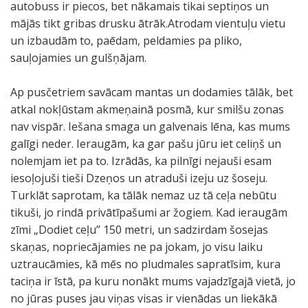
autobuss ir piecos, bet nākamais tikai septiņos un
mājās tikt gribas drusku ātrāk.Atrodam vientuļu vietu
un izbaudām to, paēdam, peldamies pa pliko,
sauļojamies un gulšņājam.
Ap pusčetriem savācam mantas un dodamies tālāk, bet
atkal nokļūstam akmeņainā posmā, kur smilšu zonas
nav vispār. Iešana smaga un galvenais lēna, kas mums
galīgi neder. Ieraugām, ka gar pašu jūru iet celiņš un
nolemjam iet pa to. Izrādās, ka pilnīgi nejauši esam
iesoļojuši tieši Dzeņos un atraduši izeju uz šoseju.
Turklāt saprotam, ka tālāk nemaz uz tā ceļa nebūtu
tikuši, jo rindā privātīpašumi ar žogiem. Kad ieraugām
zīmi „Dodiet ceļu” 150 metri, un sadzirdam šosejas
skaņas, nopriecājamies ne pa jokam, jo visu laiku
uztraucāmies, kā mēs no pludmales sapratīsim, kura
taciņa ir īstā, pa kuru nonākt mums vajadzīgajā vietā, jo
no jūras puses jau viņas visas ir vienādas un liekākā