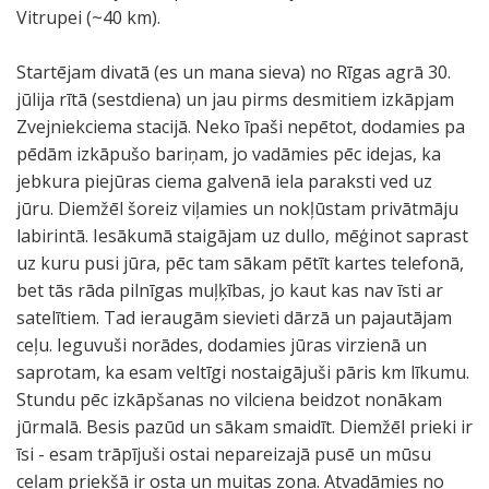
Vitrupei (~40 km).
Startējam divatā (es un mana sieva) no Rīgas agrā 30.
jūlija rītā (sestdiena) un jau pirms desmitiem izkāpjam
Zvejniekciema stacijā. Neko īpaši nepētot, dodamies pa
pēdām izkāpušo bariņam, jo vadāmies pēc idejas, ka
jebkura piejūras ciema galvenā iela paraksti ved uz
jūru. Diemžēl šoreiz viļamies un nokļūstam privātmāju
labirintā. Iesākumā staigājam uz dullo, mēģinot saprast
uz kuru pusi jūra, pēc tam sākam pētīt kartes telefonā,
bet tās rāda pilnīgas muļķības, jo kaut kas nav īsti ar
satelītiem. Tad ieraugām sievieti dārzā un pajautājam
ceļu. Ieguvuši norādes, dodamies jūras virzienā un
saprotam, ka esam veltīgi nostaigājuši pāris km līkumu.
Stundu pēc izkāpšanas no vilciena beidzot nonākam
jūrmalā. Besis pazūd un sākam smaidīt. Diemžēl prieki ir
īsi - esam trāpījuši ostai nepareizajā pusē un mūsu
ceļam priekšā ir osta un muitas zona. Atvadāmies no