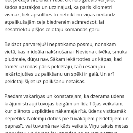
šādos apstākļos un uzzinājusi, ka pāris kilometri
vismaz, liek apsolīties to neteikt no viņas nedaudz
atpalikušajām ceļa biedrenēm acīmredzot, lai
nesatriektu pīšļos ceļotāju komandas garu.
Beidzot pārvarējuši nepatīkamo posmu, nonākam
vietā, kas ir ideāla nakšņošanai. Neviena cilvēka, smuka
pludmale, dūņu nav. Sākam iekārtoties uz kāpas, kad
tomēr uzrodas pāris peldētāju, taču esam jau
iekārtojušies uz palikšanu un spēki ir galā. Un arī
peldētāji šķiet uz palikšanu netaisās.
Paēdam vakariņas un konstatējam, ka dzeramā ūdens
krājumi strauji tuvojas beigām un līdz Tūjas veikalam,
kur plānots uzpildīties nākamajā rītā, ūdens visticamāk
nepietiks. Nolemju doties pie tuvākajiem peldētājiem un
paprasīt, vai tuvumā nav kāds veikals. Viņu taksis metas