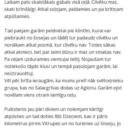
Laikam pats skaistākais gabals visā ceļā. Cilvēku maz,
skati brīnišķīgi. Atkal soļojam, peldamies un pa brītiņam
atpūšamies.
Tad paejam garām peldvietai pie klintīm, kurai var
piebraukt no šosejas un tādēļ tur padaudz cilvēku un
nonākam atkal posmā, kur cilvēku nav. Toties sākas
atkal akmeņi, bet par laimi dūņu ir maz un smakas nav.
Pa ceļam uzduramies vientuļai teltij. Nojaušam tur
notiekošo tāpēc klusi un tempā pasoļojam garām, lai
neiztraucētuJ.
Vēl pēc brīža ieraugām, ka mums pretī nāk svētceļnieku
grupa, kas no Salacgrīvas dodas uz Aglonu. Garām ejot
novēlam viens otram laimīgu ceļu.
Pulkstenis jau pāri diviem un nolemjam kārtīgi
atpūsties un tad doties līdz Dzeņiem, kas ir pāris
kilometrus pirms Vitrupes un no turienes uz šoseju, jo