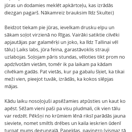
jūras un dodamies meklēt apkārtceļu, kas izrādās
diezgan pagarš. Nākamreiz brauksim līdz Skultei:)
Beidzot tiekam pie jūras, ievelkam drusku elpu un
sākam soļot virzienā no Rīgas. Vairāki satiktie cilvēki
apjautājas par galamērķi un joko, ka līdz Tallinai vēl
tālu:) Laiks labs, jūra feina, garastāvoklis strauji
uzlabojas. Soļojam pāris stundas, vēloties tikt prom no
apdzīvotām vietām, tomēr ik pa laikam pa kādam
cilvēkam gadās. Pat vietās, kur pa gabalu šķiet, ka tikai
meži vien, pieejot tuvāk, izrādās, ka kokos slēpjas
mājas.
Kādu laiku nosoļojuši apsēžamies atpūsties un kaut ko
apēst. Sēžam vieni paši pa visu pludmali, cik vien tālu
var redzēt. Pēkšņi no krūmiem lēnā riksī parādās jauna
sieviete, nomet smiltīs drēbes un kaila ieskrien ūdenī
turpat mums degungalā. Papeldas, pavingro (vismaz tā