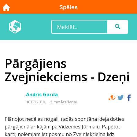
Pārgājiens
Zvejniekciems - Dzeņi
Andris Garda
10.08.2010
5 min lasīšanai
Plānojot nedēļas nogali, radās spontāna ideja doties
pārgājienā ar kājām pa Vidzemes Jūrmalu. Papētot
karti, nolemjam iet posmu no Zvejniekciema līdz