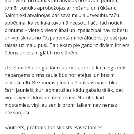
man virsū un domās jau atvados no savām potītēm,
tomēr suņuks aprobežojas ar riešanu un rūkšanu.
Saimnieki atvainojas par sava mīluļa uzvedību, taču
apbēdina, ka veikala tuvumā neesot. Taču tad notiek
brīnums – vietējo viesmīlībai un izpalīdzībai nav robežu
un viņi šķiras no līdzpaņemtā minerālūdens, jo paši jau
taisās uz māju pusi. Tā tiekam pie gandrīz diviem litriem
ūdens un esam glābti no slāpēm.
Uzceļam telti un gaidām saulrietu, cerot, ka miegs mūs
nepārņems pirms saule būs norietējusi un būsim
ielīduši teltī. Bez mums pludmalē palikuši vairs tikai
četri jaunieši, kuri apmetušies kādu gabalu tālāk, bet
viņi uzvedas klusi un nemanāmi. No rīta, kad
mostamies, viņi jau sen ir prom, laikam nav nemaz
nakšņojuši.
Saulriets, protams, ļoti skaists. Paskatāmies,