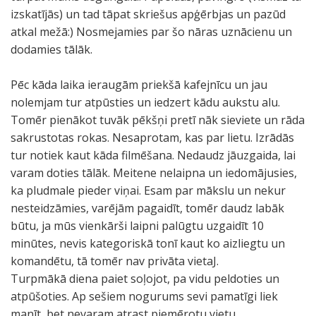
izskatījās) un tad tāpat skriešus apģērbjas un pazūd
atkal mežā:) Nosmejamies par šo nāras uznācienu un
dodamies tālāk.
Pēc kāda laika ieraugām priekšā kafejnīcu un jau
nolemjam tur atpūsties un iedzert kādu aukstu alu.
Tomēr pienākot tuvāk pēkšņi pretī nāk sieviete un rāda
sakrustotas rokas. Nesaprotam, kas par lietu. Izrādās
tur notiek kaut kāda filmēšana. Nedaudz jāuzgaida, lai
varam doties tālāk. Meitene nelaipna un iedomājusies,
ka pludmale pieder viņai. Esam par mākslu un nekur
nesteidzāmies, varējām pagaidīt, tomēr daudz labāk
būtu, ja mūs vienkārši laipni palūgtu uzgaidīt 10
minūtes, nevis kategoriskā tonī kaut ko aizliegtu un
komandētu, tā tomēr nav privāta vietaJ.
Turpmākā diena paiet soļojot, pa vidu peldoties un
atpūšoties. Ap sešiem nogurums sevi pamatīgi liek
manīt, bet nevaram atrast piemērotu vietu