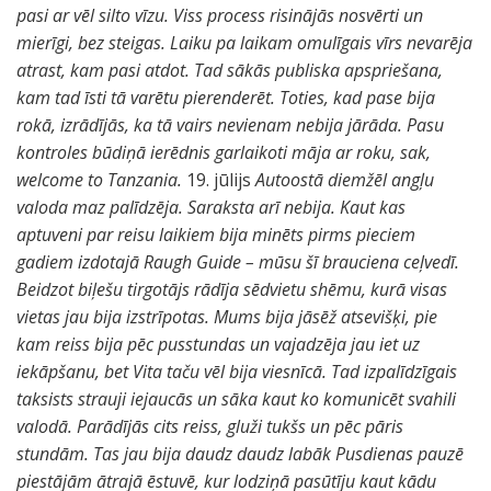
pasi ar vēl silto vīzu. Viss process risinājās nosvērti un
mierīgi, bez steigas. Laiku pa laikam omulīgais vīrs nevarēja
atrast, kam pasi atdot. Tad sākās publiska apspriešana,
kam tad īsti tā varētu pierenderēt. Toties, kad pase bija
rokā, izrādījās, ka tā vairs nevienam nebija jārāda. Pasu
kontroles būdiņā ierēdnis garlaikoti māja ar roku, sak,
welcome to Tanzania.
19. jūlijs
Autoostā diemžēl angļu
valoda maz palīdzēja. Saraksta arī nebija. Kaut kas
aptuveni par reisu laikiem bija minēts pirms pieciem
gadiem izdotajā Raugh Guide – mūsu šī brauciena ceļvedī.
Beidzot biļešu tirgotājs rādīja sēdvietu shēmu, kurā visas
vietas jau bija izstrīpotas. Mums bija jāsēž atsevišķi, pie
kam reiss bija pēc pusstundas un vajadzēja jau iet uz
iekāpšanu, bet Vita taču vēl bija viesnīcā. Tad izpalīdzīgais
taksists strauji iejaucās un sāka kaut ko komunicēt svahili
valodā. Parādījās cits reiss, gluži tukšs un pēc pāris
stundām. Tas jau bija daudz daudz labāk Pusdienas pauzē
piestājām ātrajā ēstuvē, kur lodziņā pasūtīju kaut kādu