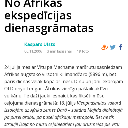
No Āfrikas
ekspedīcijas
dienasgrāmatas
Kaspars Ulsts
06.11.2006
3 min lasīšanai
19 foto
24.jūlijā mēs ar Vitu pa Machame maršrutu sasniedzām
Āfrikas augstāko virsotni Kilimandžāro (5896 m), bet
pāris dienas vēlāk kopā ar Inesi, Dinu un Jāni iekarojām
Ol Doinyo Lengai - Āfrikas vienīgo pašlaik aktīvo
vulkānu. Te daži jauki iespaidi, kas fiksēti mūsu
ceļojuma dienasgrāmatā: 18. jūlijs
Vienpadsmitos vakarā
izsoļojām uz Āfrika zemes Darā – sultāna Majida dibinātajā
pa pusei arābu, pa pusei afrikāņu metropolē. Bet ne tik
strauji! Daļa no mūsu ceļabiedriem jau drūzmējās pie vīzu