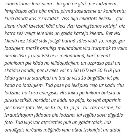
saņemšanas lodziņiem .. lai gan ne gluži pie lodziņiem.
Imigrācijas ofiss bija mūsu pirmā saskarsme ar kontinentu,
kurā daudz kas ir savādāk. Viss bija iekārtots lieliski – gar
sienu rindā izvietoti kādi pieci vīzu izsniegšanas lodziņi, aiz
katra sēž vēlīgs ierēdnis un gaida kārtējo klientu. Bet visi
klienti nez kādēļ stāv jocīgā bariņā zāles vidū. Jo, raugi, gar
lodziņiem maršē omulīgs melnādains vīrs (turpmāk to vairs
nerakstīšu, jo viņi VISI te ir melnādaini), kurš pienāk
palaikam pie kāda no ielidojušajiem un uzprasa pasi un
skaidru naudu, pēc izvēles vai nu 50 USD vai 50 EUR (un
kāda gan tur starpība) un tad ar visu šo bagātību iet pie
kāda no lodziņiem. Tad pase pa iekšpusi ceļo uz kādu citu
lodziņu, no kura enerģisks vīrs laiku pa laikam baksta ar
pirkstu stiklā, norādot uz kādu no pūļa, ko viņš atpazinis
pēc pases foto. Nē, ne tu, tu, tu, jā jā - tu. Tas nozīmē, ka
izraudzītajam jādodas pie lodziņa, lai iegūtu savu digitālo
foto. Tad viņš var atgriezties pūlī un gaidīt tālāk, līdz
omulīgais ierēdnis mēģinās viņu atkal izskaitļot un atdot