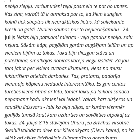
nebija ziepju, varbūt ūdeni tējai pasmēla te pat no upītes.
Kas zina, varbūt tā ir atmaksa par to, ka šiem kungiem
kalnā tiek stieptas tik nepraktiskas lietas, kā saliekamie
krēsli un galdi. Nudien šaubos par to nepieciešamību..
24.
jūlijs
Nakts bija patīkami mierīga - vēja gandrīz nebija, salu
nejuta. Sākām kāpt, pagājām garām augšējam teltīm un ap
vieniem bijām uz takas. Taka bija diezgan stāva un
putekļaina, smalkajās nobirās varēja viegli izslīdēt. Kā jau
tam jābūt pēc visiem cūcības likumiem, viens no mūsu
lukturīšiem atteicās darboties. Tas, protams, padarīja
vienmuļo kāpienu nedaudz interesantāku. Es gan centos
turēties vienā ritmā ar Vitu, tomēr laiku pa laikam sanāca
nepamanīt kādu akmeni vai iedobi. Vairāk kārt aizķēros un
zaudēju līdzsvaru - labi ka bija nūjas, ar kurām vienmēr
gadījās tumsā kaut kam uzdurties un savākties atpakaļ uz
takas. 24. jūlijā 8:15 stāvējām Uhuru jeb Brīvības virsotnē.
Swahili valodā to dēvē par Kilemakyaro (Dievu kalnu), no kā
vēlāk arī cēlies līdzšinējais Kilimandžaro nosaukums.