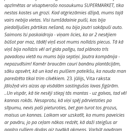
apzīmētas ar visaptverošo nosaukumu SUPERMARKET, tika
nestas kastes un grozi. Kad atgriezāmies džipā, mums tajā
vairs nebija vietas. Visi tumšādainie puiši, kas bija
piedalījušies pārtikas nešanā, nu bija jautri sakāpuši auto.
Saimons īsi paskaidroja - viņam licies, ka ar 2 nesējiem
būšot par maz, tādēļ viņš esot mums nolīdzis piecus. Tā kā
viņš bija nolīdzis vēl arī gida palīgu, tad plānoto trīs
pavadoņu vietā nu mums bija septiņi. Jautra kompānija -
nepazudīsim! Kamēr braucām cauri banānu plantācijām,
sāku apsvērt, kā un kad es puišiem pateikšu, ka nauda man
paredzēta tikai trim cilvēkiem.
23. jūlijs, Vita raksta:
Jāložņā virs aizas ap visādām sastingušas lavas figūrām.
..Un vispār, kā tie nesēji stiepj tās mantas - uz galvas, tad vēl
kannas rokās. Nesaprotu, kā viņi spēj pārvietoties pa
slīpumu, nevis paši pieturoties, bet gan turot tos grozus,
maisus un kannas. Laikam var uzskatīt, ka mums paveicies
ar pavāru, jo pa ceļam nākas redzēt, kā daži steigšus ar
papīra ruļļiem dodas aiz tuvākā akmens. Varbūt pavāram