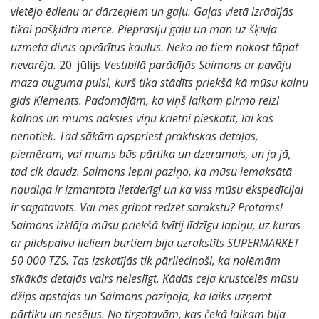
vietējo ēdienu ar dārzeņiem un gaļu. Gaļas vietā izrādījās
tikai pašķidra mērce. Pieprasīju gaļu un man uz šķīvja
uzmeta divus apvārītus kaulus. Neko no tiem nokost tāpat
nevarēja.
20. jūlijs
Vestibilā parādījās Saimons ar pavāju
maza auguma puisi, kurš tika stādīts priekšā kā mūsu kalnu
gids Klements. Padomājām, ka viņš laikam pirmo reizi
kalnos un mums nāksies viņu krietni pieskatīt, lai kas
nenotiek. Tad sākām apspriest praktiskas detaļas,
piemēram, vai mums būs pārtika un dzeramais, un ja jā,
tad cik daudz. Saimons lepni paziņo, ka mūsu iemaksātā
naudiņa ir izmantota lietderīgi un ka viss mūsu ekspedīcijai
ir sagatavots. Vai mēs gribot redzēt sarakstu? Protams!
Saimons izklāja mūsu priekšā kvītij līdzīgu lapiņu, uz kuras
ar pildspalvu lieliem burtiem bija uzrakstīts SUPERMARKET
50 000 TZS. Tas izskatījās tik pārliecinoši, ka nolēmām
sīkākās detaļās vairs neieslīgt. Kādās ceļa krustcelēs mūsu
džips apstājās un Saimons paziņoja, ka laiks uzņemt
pārtiku un nesējus. No tirgotavām, kas čekā laikam bija