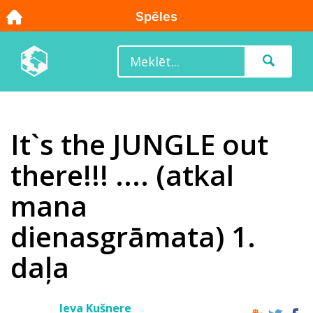
It`s the JUNGLE out
there!!! .... (atkal
mana
dienasgrāmata) 1.
daļa
Ieva Kušnere