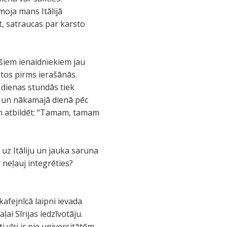
moja mans Itālijā
t, satraucas par karsto
šiem ienaidniekiem jau
stos pirms ierašānās.
 dienas stundās tiek
ki un nākamajā dienā pēc
un atbildēt: “Tamam, tamam
 uz Itāliju un jauka saruna
r neļauj integrēties?
kafejnīcā laipni ievada
ai Sīrijas iedzīvotāju.
i vīri ir pie universitātēm,