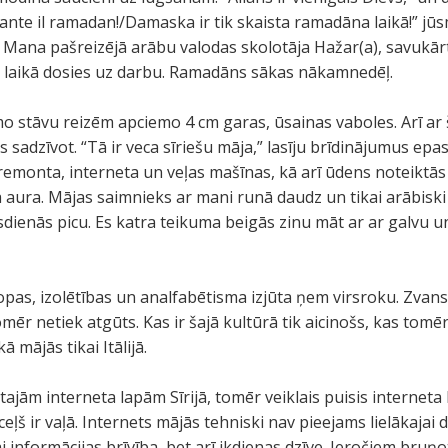
ante il ramadan!/Damaska ir tik skaista ramadāna laikā!” jūs
. Mana pašreizējā arābu valodas skolotāja Hažar(a), savukār
ņa laikā dosies uz darbu. Ramadāns sākas nākamnedēļ.
o stāvu reizēm apciemo 4 cm garas, ūsainas vaboles. Arī ar 
 sadzīvot. “Tā ir veca sīriešu māja,” lasīju brīdinājumus epa
 remonta, interneta un veļas mašīnas, kā arī ūdens noteiktās
tīva aura. Mājas saimnieks ar mani runā daudz un tikai arābis
dienās picu. Es katra teikuma beigās zinu māt ar ar galvu 
opas, izolētības un analfabētisma izjūta ņem virsroku. Zvans
omēr netiek atgūts. Kas ir šajā kultūrā tik aicinošs, kas tomē
ā mājās tikai Itālijā.
ajām interneta lapām Sīrijā, tomēr veiklais puisis interneta 
š ir vaļā. Internets mājās tehniski nav pieejams lielākajai daļ
i informācijas brīvība, bet arī ikdienas dzīve. Ieročiem bruņot