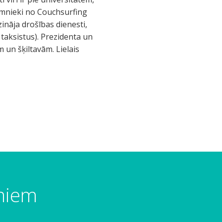
zemnieki no Couchsurfing
zzināja drošības dienesti,
ā taksistus). Prezidenta un
m un šķiltavām. Lielais
umiem