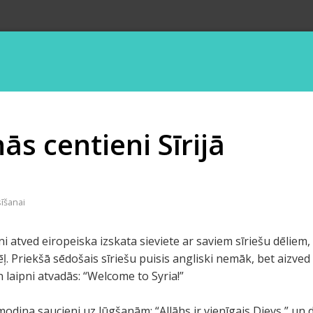
ās centieni Sīrijā
sīšanai
ani atved eiropeiska izskata sieviete ar saviem sīriešu dēlie
. Priekšā sēdošais sīriešu puisis angliski nemāk, bet aizved
 laipni atvadās: “Welcome to Syria!”
odina saucieni uz lūgšanām: “Allāhs ir vienīgais Dievs,” un d