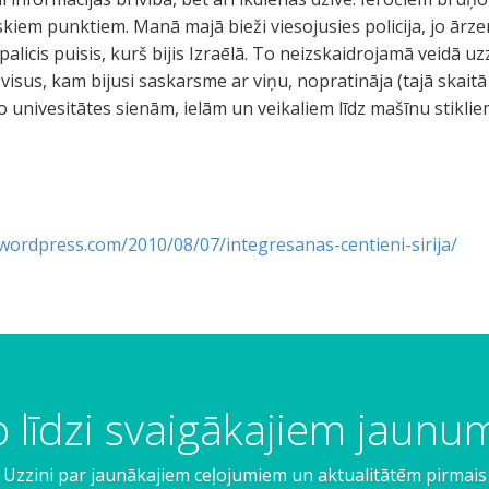
iskiem punktiem. Manā majā bieži viesojusies policija, jo ār
 palicis puisis, kurš bijis Izraēlā. To neizskaidrojamā veidā u
un visus, kam bijusi saskarsme ar viņu, nopratināja (tajā skait
no univesitātes sienām, ielām un veikaliem līdz mašīnu stiklie
.wordpress.com/2010/08/07/integresanas-centieni-sirija/
 līdzi svaigākajiem jaun
Uzzini par jaunākajiem ceļojumiem un aktualitātēm pirmais