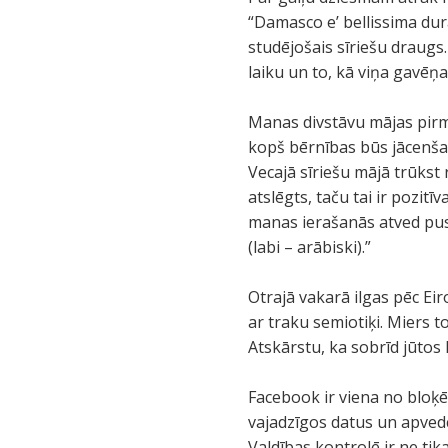
“Damasco e’ bellissima dur
studējošais sīriešu draugs
laiku un to, kā viņa gavē
Manas divstāvu mājas pirm
kopš bērnības būs jācenšas
Vecajā sīriešu mājā trūkst
atslēgts, taču tai ir pozi
manas ierašanās atved pus
(labi – arābiski).”
Otrajā vakarā ilgas pēc Eir
ar traku semiotiķi. Miers t
Atskārstu, ka sobrīd jūtos k
Facebook ir viena no bloķēt
vajadzīgos datus un apvedceļ
Valdības kontrolē ir ne tika