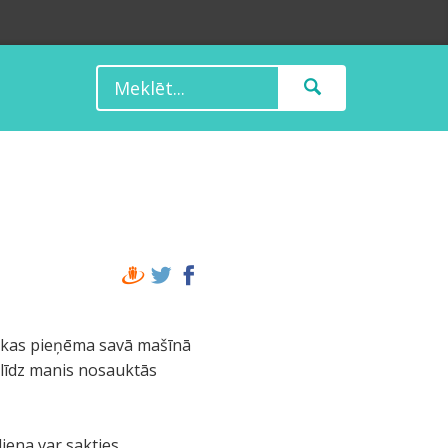
m, kas pieņēma savā mašīnā
 līdz manis nosauktās
iena var sakties.