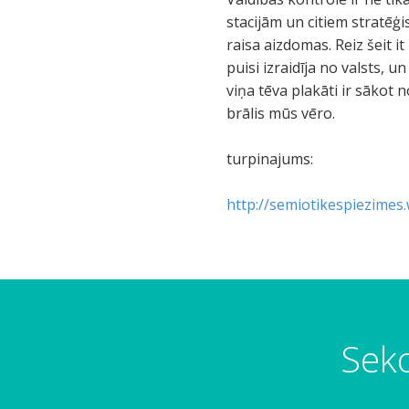
stacijām un citiem stratēģ
raisa aizdomas. Reiz šeit it
puisi izraidīja no valsts, 
viņa tēva plakāti ir sākot 
brālis mūs vēro.
turpinajums:
http://semiotikespiezimes
Seko