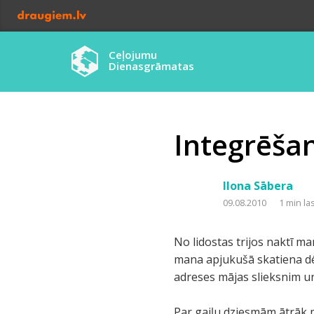
Ceļojumu
Dienasgrāmatas
Integrēšan
Ilona Sābera
09.08.2010
1 min la
No lidostas trijos naktī m
mana apjukušā skatiena dēļ
adreses mājas slieksnim un
Par gaiļu dziesmām ātrāk m