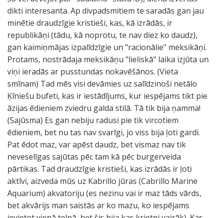
dikti interesanta. Ap divpadsmitiem te saradās gan jau
minētie draudzīgie kristieši, kas, kā izrādās, ir
republikāņi (tādu, kā noprotu, te nav diez ko daudz),
gan kaimiņmājas izpalīdzīgie un "racionālie" meksikāņi.
Protams, nostrādaja meksikāņu "lieliskā" laika izjūta un
viņi ieradās ar pusstundas nokavēšānos. (Vieta
smīnam) Tad mēs visi devāmies uz salīdzinoši netālo
Ķīniešu bufeti, kas ir iestādījums, kur iespējams tikt pie
āzijas ēdieniem zviedru galda stilā. Tā tik bija ņamma!
(Sajūsma) Es gan nebiju radusi pie tik vircotiem
ēdieniem, bet nu tas nav svarīgi, jo viss bija ļoti gardi.
Pat ēdot maz, var apēst daudz, bet vismaz nav tik
neveselīgas sajūtas pēc tam kā pēc burgerveida
pārtikas. Tad draudzīgie kristieši, kas izrādās ir ļoti
aktīvi, aizveda mūs uz Kabrillo jūras (Cabrillo Marine
Aquarium) akvatoriju (es nezinu vai ir maz tāds vārds,
bet akvārijs man saistās ar ko mazu, ko iespējams
ievietot vienā telpā, bet šis bija kas krietni vairāk). Kas