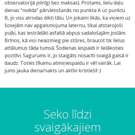
observatorijā pilnīgi bez maksas). Protams, lielu daļu
dienas "noēda" pārvietošanās no punkta A uz punktu
B, jo viss atrodas dikti tālu. Un jokaini likās, ka viņiem uz
šosejām nav apgaismojuma laternu, tikai atstarojoši
puļķi, kas iestrādāti asfaltā abpus sadalošajām joslām.
Brīnos, kā viņi neaizmieg pie stūres, braucot tik lielus
attālumus tāda tumsā. Šodienas iespaidi ir lielākoties
pozitīvi. Sagurums ir, jo staigāts nosacīti svaigā gaisā ir
daudz. Toties tīkamu atmiņiespaidu ir vēl vairāk. Lai
jums jauka diena/nakts un aktīvi kristieši! :)
Seko līdzi
svaigākajiem