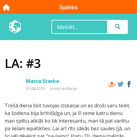
LA: #3
Marta Starka
01.08.2010
4 min lasīšanai
Trešā diena šeit tuvojas izskaņai un es droši varu teikt,
ka šodiena bija brīnišķīga un, ja šī zeme katru dienu
man spētu atklāt ko tik interesantu, man tā pat varētu
pa lielam iepatikties. Lai arī rīts sākās bez saules (jā, un
šo vēl dēvējot par "saulaino" štatu :D), diena izvērtās