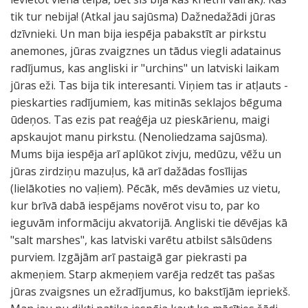
tik tur nebija! (Atkal jau sajūsma) Dažnedažādi jūras
dzīvnieki. Un man bija iespēja pabakstīt ar pirkstu
anemones, jūras zvaigznes un tādus viegli adatainus
radījumus, kas angliski ir "urchins" un latviski laikam
jūras eži. Tas bija tik interesanti. Viņiem tas ir atļauts -
pieskarties radījumiem, kas mitinās seklajos bēguma
ūdeņos. Tas ezis pat reaģēja uz pieskārienu, maigi
apskaujot manu pirkstu. (Nenoliedzama sajūsma).
Mums bija iespēja arī aplūkot zivju, medūzu, vēžu un
jūras zirdziņu mazuļus, kā arī dažādas fosīlijas
(lielākoties no vaļiem). Pēcāk, mēs devāmies uz vietu,
kur brīvā dabā iespējams novērot visu to, par ko
ieguvām informāciju akvatorijā. Angliski tie dēvējas kā
"salt marshes", kas latviski varētu atbilst sālsūdens
purviem. Izgājām arī pastaigā gar piekrasti pa
akmeņiem. Starp akmeņiem varēja redzēt tas pašas
jūras zvaigsnes un ežradījumus, ko bakstījām iepriekš.