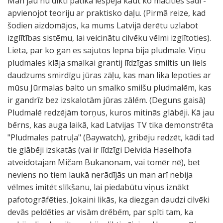
Man jau nu dikti patika iespēja kaut ko mācīties šādi -
apvienojot teoriju ar praktisko daļu. (Pirmā reize, kad
šodien aizdomājos, ka mums Latvijā derētu uzlabot
izglītības sistēmu, lai veicinātu cilvēku vēlmi izglītoties).
Lieta, par ko gan es sajutos lepna bija pludmale. Viņu
pludmales klāja smalkai grantij līdzīgas smiltis un liels
daudzums smirdīgu jūras zāļu, kas man lika lepoties ar
mūsu Jūrmalas balto un smalko smilšu pludmalēm, kas
ir gandrīz bez izskalotām jūras zālēm. (Deguns gaisā)
Pludmalē redzējām torņus, kuros mitinās glābēji. Kā jau
bērns, kas auga laikā, kad Latvijas TV tika demonstrēta
"Pludmales patruļa" (Baywatch), gribēju redzēt, kādi tad
tie glābēji izskatās (vai ir līdzīgi Deivida Haselhofa
atveidotajam Mičam Bukanonam, vai tomēr nē), bet
neviens no tiem laukā nerādījās un man arī nebija
vēlmes imitēt slīkšanu, lai piedabūtu viņus iznākt
pafotogrāfēties. Jokaini likās, ka diezgan daudzi cilvēki
devās peldēties ar visām drēbēm, par spīti tam, ka