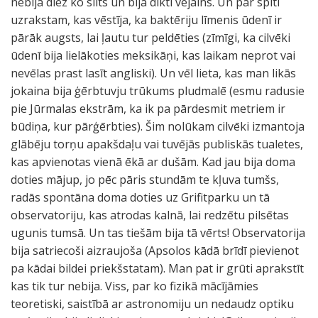
nebija diez ko silts un bija dikti vējains. Un par spīti
uzrakstam, kas vēstīja, ka baktēriju līmenis ūdenī ir
pārāk augsts, lai ļautu tur peldēties (zīmīgi, ka cilvēki
ūdenī bija lielākoties meksikāņi, kas laikam neprot vai
nevēlas prast lasīt angliski). Un vēl lieta, kas man likās
jokaina bija ģērbtuvju trūkums pludmalē (esmu radusie
pie Jūrmalas ekstrām, ka ik pa pārdesmit metriem ir
būdiņa, kur pārģērbties). Šim nolūkam cilvēki izmantoja
glābēju torņu apakšdaļu vai tuvējās publiskās tualetes,
kas apvienotas vienā ēkā ar dušām. Kad jau bija doma
doties mājup, jo pēc pāris stundām te kļuva tumšs,
radās spontāna doma doties uz Grifitparku un tā
observatoriju, kas atrodas kalnā, lai redzētu pilsētas
ugunis tumsā. Un tas tiešām bija tā vērts! Observatorija
bija satriecoši aizraujoša (Apsolos kādā brīdī pievienot
pa kādai bildei priekšstatam). Man pat ir grūti aprakstīt
kas tik tur nebija. Viss, par ko fizikā mācījāmies
teoretiski, saistībā ar astronomiju un nedaudz optiku