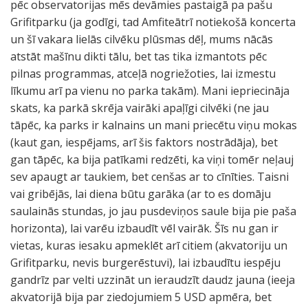
pēc observatorijas mēs devāmies pastaigā pa pašu
Grifitparku (ja godīgi, tad Amfiteātrī notiekošā koncerta
un šī vakara lielās cilvēku plūsmas dēļ, mums nācās
atstāt mašīnu dikti tālu, bet tas tika izmantots pēc
pilnas programmas, atceļā nogriežoties, lai izmestu
līkumu arī pa vienu no parka takām). Mani iepriecināja
skats, ka parkā skrēja vairāki apaļīgi cilvēki (ne jau
tāpēc, ka parks ir kalnains un mani priecētu viņu mokas
(kaut gan, iespējams, arī šis faktors nostrādāja), bet
gan tāpēc, ka bija patīkami redzēti, ka viņi tomēr neļauj
sev apaugt ar taukiem, bet cenšas ar to cīnīties. Taisni
vai gribējās, lai diena būtu garāka (ar to es domāju
saulainās stundas, jo jau pusdeviņos saule bija pie paša
horizonta), lai varēu izbaudīt vēl vairāk. Šīs nu gan ir
vietas, kuras iesaku apmeklēt arī citiem (akvatoriju un
Grifitparku, nevis burgerēstuvi), lai izbaudītu iespēju
gandrīz par velti uzzināt un ieraudzīt daudz jauna (ieeja
akvatorijā bija par ziedojumiem 5 USD apmēra, bet