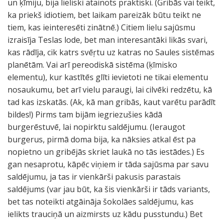
un ķīmiju, bija lieliski atainots praktiski. (Gribās vai teikt,
ka priekš idiotiem, bet laikam pareizāk būtu teikt ne
tiem, kas ieinteresēti zinātnē.) Citiem lielu sajūsmu
izraisīja Teslas lode, bet man interesantāki likās svari,
kas rādīja, cik katrs svēŗtu uz katras no Saules sistēmas
planētām. Vai arī pereodiskā sistēma (ķīmisko
elementu), kur kastītēs glīti ievietoti ne tikai elementu
nosaukumu, bet arī vielu paraugi, lai cilvēki redzētu, kā
tad kas izskatās. (Ak, kā man gribās, kaut varētu parādīt
bildes!) Pirms tam bijām iegriezušies kādā
burgerēstuvē, lai nopirktu saldējumu. (Ieraugot
burgerus, pirmā doma bija, ka nāksies atkal ēst pa
nopietno un gribējās skriet laukā no tās iestādes.) Es
gan nesaprotu, kāpēc viņiem ir tāda sajūsma par savu
saldējumu, ja tas ir vienkārši pakusis parastais
saldējums (var jau būt, ka šis vienkārši ir tāds variants,
bet tas noteikti atgāināja šokolāes saldējumu, kas
ielikts trauciņā un aizmirsts uz kādu pusstundu.) Bet