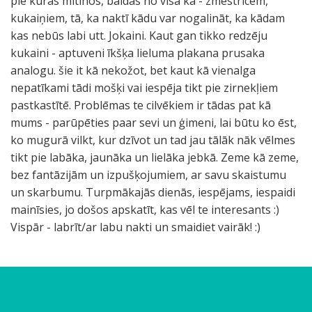
pie kuras mitinos, baidās no visa kā - zmestrīcēm,
kukaiņiem, tā, ka naktī kādu var nogalināt, ka kādam
kas nebūs labi utt. Jokaini. Kaut gan tikko redzēju
kukaini - aptuveni īkšķa lieluma plakana prusaka
analogu. šie it kā nekožot, bet kaut kā vienalga
nepatīkami tādi mošķi vai iespēja tikt pie zirnekļiem
pastkastītē. Problēmas te cilvēkiem ir tādas pat kā
mums - parūpēties paar sevi un ģimeni, lai būtu ko ēst,
ko mugurā vilkt, kur dzīvot un tad jau tālāk nāk vēlmes
tikt pie labāka, jaunāka un lielāka jebkā. Zeme kā zeme,
bez fantāzijām un izpušķojumiem, ar savu skaistumu
un skarbumu. Turpmākajās dienās, iespējams, iespaidi
mainīsies, jo došos apskatīt, kas vēl te interesants :)
Vispār - labrīt/ar labu nakti un smaidiet vairāk! :)