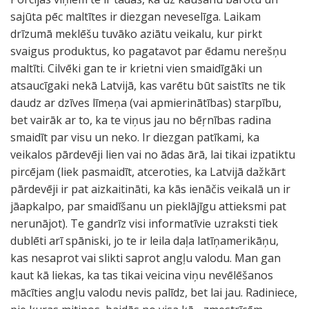
sajūta pēc maltītes ir diezgan neveselīga. Laikam
drīzumā meklēšu tuvāko aziātu veikalu, kur pirkt
svaigus produktus, ko pagatavot par ēdamu nerešņu
maltīti. Cilvēki gan te ir krietni vien smaidīgāki un
atsaucīgaki nekā Latvijā, kas varētu būt saistīts ne tik
daudz ar dzīves līmeņa (vai apmierinātības) starpību,
bet vairāk ar to, ka te viņus jau no bēŗnības radina
smaidīt par visu un neko. Ir diezgan patīkami, ka
veikalos pārdevēji lien vai no ādas ārā, lai tikai izpatiktu
pircējam (liek pasmaidīt, atceroties, ka Latvijā dažkārt
pārdevēji ir pat aizkaitināti, ka kās ienāčis veikalā un ir
jāapkalpo, par smaidīšanu un pieklājīgu attieksmi pat
nerunājot). Te gandrīz visi informatīvie uzraksti tiek
dublēti arī spāniski, jo te ir leila daļa latīņamerikāņu,
kas nesaprot vai slikti saprot angļu valodu. Man gan
kaut kā liekas, ka tas tikai veicina viņu nevēlēšanos
mācīties angļu valodu nevis palīdz, bet lai jau. Radiniece,