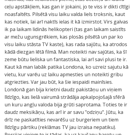
ceļu apstākļiem, kas gan ir jokaini, jo te viss ir dikti cītīgi
noasfaltēts. Pilsētā visu laiku valda liels troksnis, kaut
kas notiek, lai arī naktīs ielas it kā izmirstot. Virs galvas
ik pa laikam lidinās helikopteri (tas gan laikam saistīts
ar mežu ugunsgrēkiem, kas plosās pilsētā un par ko
visu laiku stāsta TV kaste), kas rada sajūtu, ka atrodos
kādā diezgan lētā filmā. Man noteikti nav sajūtas, ka šī
zeme būtu lieliska un fantastiska, lai arī savi plusi te ir.
Kaut kā man labāk patika Londona, ko uzreiz sajutu kā
vietu, kur varēu uz laiku apmesties un noteikti gribu
atgriezties. Var jau būt, ka šie iespaidi mainīsies.
Londonā gan bija krietni daudz pakistāņu un viņiem
līdzīgo, kas lielā vairumā strādāja apkalpojošajā sfērā
un kuru angļu valoda bija grūti saprotama. Toties te ir
daudz meksikāņu, kas arī ir ar savu "odziņu". Jūtu, ka
drīz ne paskatīties nevarēšu uz burgeriem un tiem
līdzīgu pārtiku (reklāmas TV jau izraisa nepatiku).
Porcijas viņiem te ir tādas, ka uz kaušanu barotu un