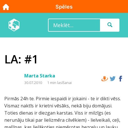
LA: #1
Marta Starka
30.07.2010
1 min lasīšanai
Pirmās 24h te. Pirmie iespaidi ir jokaini - te ir dikti vēss.
Vismaz naktīs ir krietni vēsāks, nekā biju domājusi.
Toties dienas ir diezgan karstas. Viss ir milzīgs (es
nerunāju tikai par lielizmēra cilvēkiem) - lielveikali, ceļi,
mašīnas, kas lielākoties piemēŗotas bezceļu un lauku