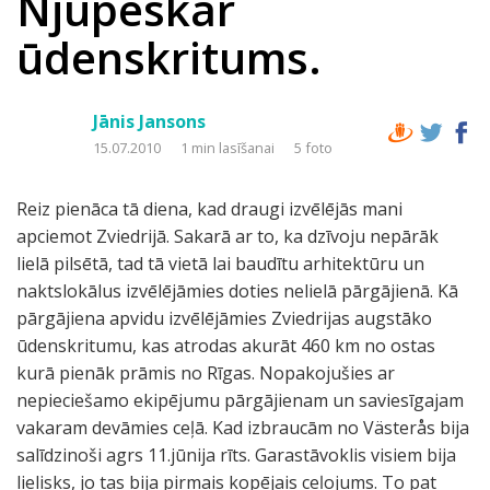
Njupeskär
ūdenskritums.
Jānis Jansons
15.07.2010
1 min lasīšanai
5 foto
Reiz pienāca tā diena, kad draugi izvēlējās mani
apciemot Zviedrijā. Sakarā ar to, ka dzīvoju nepārāk
lielā pilsētā, tad tā vietā lai baudītu arhitektūru un
naktslokālus izvēlējāmies doties nelielā pārgājienā. Kā
pārgājiena apvidu izvēlējāmies Zviedrijas augstāko
ūdenskritumu, kas atrodas akurāt 460 km no ostas
kurā pienāk prāmis no Rīgas. Nopakojušies ar
nepieciešamo ekipējumu pārgājienam un saviesīgajam
vakaram devāmies ceļā. Kad izbraucām no Västerås bija
salīdzinoši agrs 11.jūnija rīts. Garastāvoklis visiem bija
lielisks, jo tas bija pirmais kopējais ceļojums. To pat