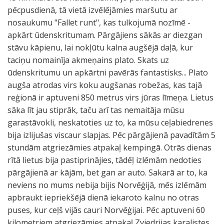
pēcpusdienā, tā vietā izvēlējāmies maršutu ar
nosaukumu "Fallet runt", kas tulkojumā nozīmē -
apkārt ūdenskritumam. Pārgājiens sākās ar diezgan
stāvu kāpienu, lai nokļūtu kalna augšējā daļā, kur
taciņu nomainīja akmeņains plato. Skats uz
ūdenskritumu un apkārtni pavērās fantastisks... Plato
augša atrodas virs koku augšanas robežas, kas tajā
reģionā ir aptuveni 850 metrus virs jūras līmeņa. Lietus
sāka līt jau stiprāk, taču arī tas nemaitāja mūsu
garastāvokli, neskatoties uz to, ka mūsu ceļabiedrenes
bija izlijušas viscaur slapjas. Pēc pārgājienā pavadītām 5
stundām atgriezāmies atpakaļ kempingā. Otrās dienas
rītā lietus bija pastiprinājies, tādēļ izlēmām nedoties
pārgājienā ar kājām, bet gan ar auto. Sakarā ar to, ka
neviens no mums nebija bijis Norvēģijā, mēs izlēmām
apbraukt iepriekšējā dienā iekaroto kalnu no otras
puses, kur ceļš vijās cauri Norvēģijai. Pēc aptuveni 60
kilometriem atgriezāmies atpakaļ Zviedrijas karalistes