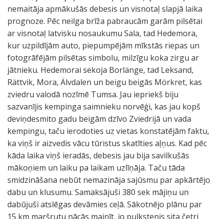
nemaitāja apmākušās debesis un visnotaļ slapjā laika
prognoze. Pēc neilga brīža pabraucām garām pilsētai
ar visnotaļ latvisku nosaukumu Sala, tad Hedemora,
kur uzpildījām auto, piepumpējām mīkstās riepas un
fotogrāfējām pilsētas simbolu, milzīgu koka zirgu ar
jātnieku. Hedemorai sekoja Borlänge, tad Leksand,
Rättvik, Mora, Älvdalen un beigu beigās Mörkret, kas
zviedru valodā nozīmē Tumsa. Jau iepriekš biju
sazvanījis kempinga saimnieku norvēģi, kas jau kopš
deviņdesmito gadu beigām dzīvo Zviedrijā un vada
kempingu, taču ierodoties uz vietas konstatējām faktu,
ka viņš ir aizvedis vācu tūristus skatīties aļņus. Kad pēc
kāda laika viņš ieradās, debesis jau bija savilkušās
mākoņiem un laiku pa laikam uzlīņāja. Taču tāda
smidzināšana nebūt nemazināja sajūsmu par apkārtējo
dabu un klusumu. Samaksājuši 380 sek mājiņu un
dabūjuši atslēgas devāmies ceļā. Sākotnējo plānu par
15 km maršrutu nācās mainīt, jo pulkstenis sita četri