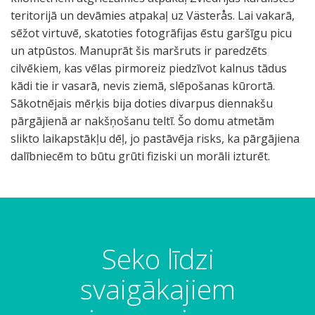
teritorijā un devāmies atpakaļ uz Västerås. Lai vakarā,
sēžot virtuvē, skatoties fotogrāfijas ēstu garšīgu picu
un atpūstos. Manuprāt šis maršruts ir paredzēts
cilvēkiem, kas vēlas pirmoreiz piedzīvot kalnus tādus
kādi tie ir vasarā, nevis ziemā, slēpošanas kūrortā.
Sākotnējais mērķis bija doties divarpus diennakšu
pārgājienā ar nakšņošanu teltī. Šo domu atmetām
slikto laikapstākļu dēļ, jo pastāvēja risks, ka pārgājiena
dalībniecēm to būtu grūti fiziski un morāli izturēt.
N
L
O
a
Seko līdzi
c
u
svaigākajiem
l
i