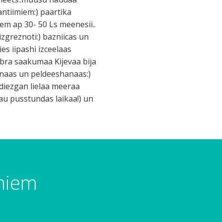
antiimiem:) paartika
em ap 30- 50 Ls meenesii..
izgreznoti:) bazniicas un
ies iipashi izceelaas
tobra saakumaa Kijevaa bija
hanaas un peldeeshanaas:)
 diezgan lielaa meeraa
au pusstundas laikaa!) un
umiem