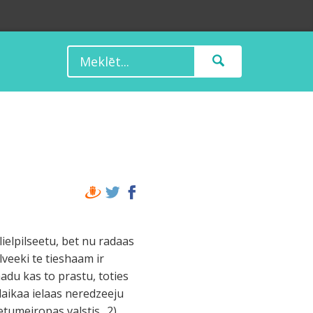
lielpilseetu, bet nu radaas
ilveeki te tieshaam ir
aadu kas to prastu, toties
.laikaa ielaas neredzeeju
etumeiropas valstis.. 2)