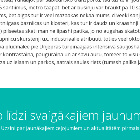
 5 santiimus, metro taapat, bet ar businju var braukt pa 10 s
, bet algas tur ir veel mazaakas nekaa mums. cilveeki sanj
atniigaas bazniicas un klosteri, kas tur ir daudz un kraashnji 
a. 3) pilseetas skati man ne iipashi patika, jo no augshas skatot
niicu skurstenji u.c. industriaalie atribuuti. toties veel ok
ajaa pludmalee pie Dnjepras turpinaajaas intensiiva sauljos
a ir kontrastaina, pauguraina un ar savu auru, tomeer to visu
 uz ielaam un parkos, aatrais saules riets (tumssh palika j
 līdzi svaigākajiem jaun
Uzzini par jaunākajiem ceļojumiem un aktualitātēm pirmais