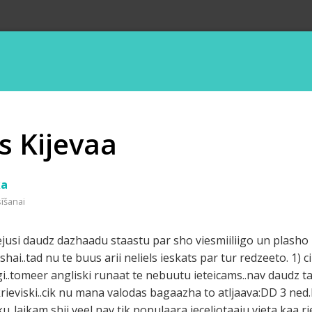
s Kijevaa
ka
sīšanai
eejusi daudz dazhaadu staastu par sho viesmiiliigo un plasho 
hai..tad nu te buus arii neliels ieskats par tur redzeeto. 1) c
iigi..tomeer angliski runaat te nebuutu ieteicams..nav daudz t
 krieviski..cik nu mana valodas bagaazha to atljaava:DD 3 ned
u..laikam shii veel nav tik populaara ieceljotaaju vieta kaa ri