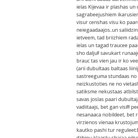
ielas Kijevaa ir plashas un
sagrabeejushiem ikarusiem,
visur censhas visu ko paar
neiegaadaajos..un saliidzin
ietveem, tad briizhiem rada
ielas un tagad traucee paa
sho dalju!! savukart runaaj
brauc tas vien jau ir ko vee
(arii dubultaas baltaas liin
sastreeguma stundaas no r
neizkustoties ne no vietas!!
satiksme nekustaas atbilst
savas joslas paari dubultaj
vadiitaajs, bet gan visi!!! 
nesanaaca nobildeet, bet 
virzienos vienaa krustojuma
kautko pashi tur reguleet
dzhipu klaastu shajaa pilse