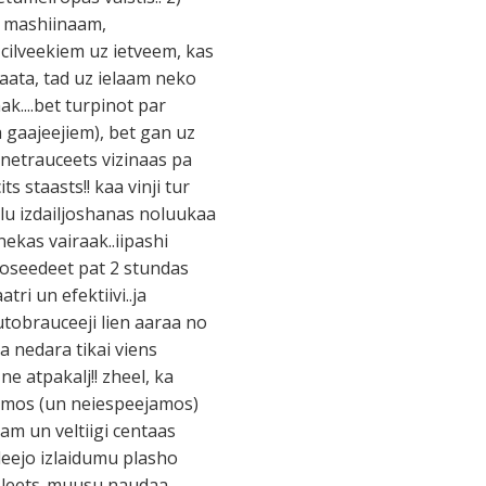
ma mashiinaam,
cilveekiem uz ietveem, kas
naata, tad uz ielaam neko
ak....bet turpinot par
a gaajeejiem), bet gan uz
 netrauceets vizinaas pa
s staasts!! kaa vinji tur
 ielu izdailjoshanas noluukaa
nekas vairaak..iipashi
oseedeet pat 2 stundas
tri un efektiivi..ja
utobrauceeji lien aaraa no
aa nedara tikai viens
ne atpakalj!! zheel, ka
jamos (un neiespeejamos)
aam un veltiigi centaas
deejo izlaidumu plasho
ti leets..muusu naudaa