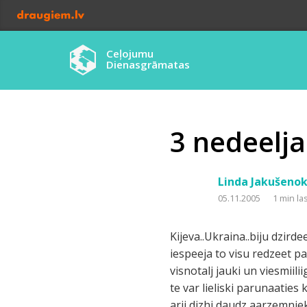
Ceļojumu
Dienasgrāmatas
3 nedeelja
Linda Jakušeno
05.11.2005
1 min la
Kijeva..Ukraina..biju dzird
iespeeja to visu redzeet pas
visnotalj jauki un viesmiil
te var lieliski parunaaties
arii dizhi daudz aarzemniek