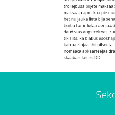
trollejbusa biljete maksaa
maksaaja apm. kaa pie mums
bet nu jauka lieta bija sen
ticiiba tur ir lielaa cienja
daudzaas augstceltnes, ruup
tik silts, ka blakus esosh
katraa zinjaa shii pilseet
nomaaca apkaarteejaa draza
skaabais kefiirs:DD
Seko