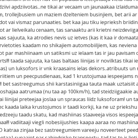
 dziivi apdziivotas...ne tikai ar vecaam un jaunaakaa izlaidu
 trollejbusiem un maziem dzelteniem businjiem, bet arii ar 
dot vai vismaz parunaaties. bet kaa jau tiku ieprieksh briidi
ot ar lielveikalu cenaam, tas sanaaktu arii krietni neizdeviiga
as sajuuta, ka atrodies nevis uz ietves (kas it kaa ir domaat
rvietoties kaadam no shikajiem automobiiljiem, kas neviena
ot par mashiinaam un satiksmi uz ielaam tas ir jau pavisam cit
rts!!! taada sajuuta, ka taas baltaas liinijas ir novilktas tikai
ijas) un luksofors ir vnk kraasains ielas dekors..atribuuts un 
iitiem un peecpusdienaas, kad 1 krustojumaa iespeejams n
! bet sastreegumus shii karstasiniigaa tauta maak uztaisiit aa
oshajaa aatrumaa (nu taa ap 100km/h), tad steidziigaakie a
ai liinijai preteejaa joslaa un spraucas liidz luksoforam! un t
peec kaada laika krustojumos ir taadi korkji, ka ne uz priekshu 
redzeeju taadu skatu, kad mashiinas staaveeja visos iespee
a!!! vadiitaaji viegli nobesiijushies kaapa aaraa no mashiin
:D katraa zinjaa bez sastreegumiem vareeju noveerteet pee
etaa:) runaajot par sabiedrisko transportu, tad tas te ir ljo