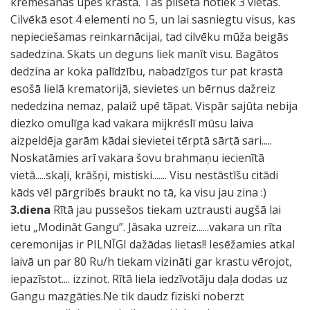
kremēšanas upes krastā. Tas pilsētā notiek 3 vietās.
Cilvēkā esot 4 elementi no 5, un lai sasniegtu visus, kas
nepieciešamas reinkarnācijai, tad cilvēku mūža beigās
sadedzina. Skats un deguns liek manīt visu. Bagātos
dedzina ar koka palīdzību, nabadzīgos tur pat krastā
esošā lielā krematorijā, sievietes un bērnus dažreiz
nededzina nemaz, palaiž upē tāpat. Vispār sajūta nebija
diezko omulīga kad vakara mijkrēslī mūsu laiva
aizpeldēja garām kādai sievietei tērptā sārtā sari.....
Noskatāmies arī vakara šovu brahmaņu iecienītā
vietā.....skaļi, krāšņi, mistiski....... Visu nestāstīšu citādi
kāds vēl pārgribēs braukt no tā, ka visu jau zina :)
3.diena
Rītā jau pussešos tiekam uztrausti augšā lai
ietu „Modināt Gangu”. Jāsaka uzreiz......vakara un rīta
ceremonijas ir PILNĪGI dažādas lietas!! Iesēžamies atkal
laivā un par 80 Ru/h tiekam vizināti gar krastu vērojot,
iepazīstot.... izzinot. Rītā liela iedzīvotāju daļa dodas uz
Gangu mazgāties.Ne tik daudz fiziski noberzt