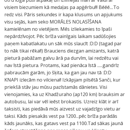
otru loga pusi atpakaļ un izlīmējas man ar Valdi ar
visiem biezumiem kā medaļas pa apģērbu!!! Bēēē....To
redz visi. Pāris sekundes ir kapa klusums un apjukums
visu sejās, kam seko MORĀLES NOLASĪŠANA
kamielēnam no vietējiem. Mēs izliekamies to īpaši
nepārdzīvojot. Pēc brīža vainīgais laikam sadūšojies
paņem kabatlakatu un sāk mūs slaucīt :D:D (tagad par
to nāk tikai rēka!!) Brauciens diezgan amizants, katrā
pieturā pabāžam galvu ārā pa durvīm, lai redzētu vai
nav īstā pietura. Protams, kad pienāca īstā ......gandrīz
pabraucām garām, jo šķita, ka gan jau nav tā :D:D
KNAPI izlecām no vilciena!! Izkāpjam pilsētā Sanči, kur
priekšā stāv jau mūsu pazīstamās dānietes. Visi
vienojamies, ka uz Khadžuraho (ap120 km) brauksim ar
autobusu, lai var vēl ieēst brokastis. Uzreiz klāt ir arī
taksisti, kas piedāvā mūs aizvest uz vajadzīgo vietu ar
taksi. Kāds piesakās vest pa 1200...pēc brīža parādās
kāds jaunāks, kas gatavs vest pa 1100.Tad sākas jaunā