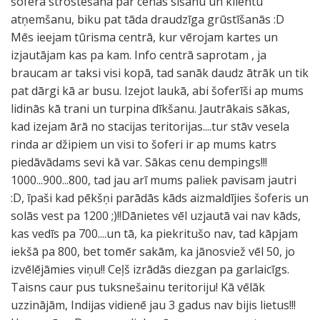
šofera strostēšana par cenas sišanu un klientu
atņemšanu, biku pat tāda draudzīga grūstīšanās :D
Mēs ieejam tūrisma centrā, kur vērojam kartes un
izjautājam kas pa kam. Info centrā saprotam , ja
braucam ar taksi visi kopā, tad sanāk daudz ātrāk un tik
pat dārgi kā ar busu. Izejot laukā, abi šoferīši ap mums
lidinās kā trani un turpina dīkšanu. Jautrākais sākas,
kad izejam ārā no stacijas teritorijas....tur stāv vesela
rinda ar džipiem un visi to šoferi ir ap mums katrs
piedāvādams sevi kā var. Sākas cenu dempings!!!
1000...900...800, tad jau arī mums paliek pavisam jautri
:D, īpaši kad pēkšņi parādās kāds aizmaldījies šoferis un
solās vest pa 1200 ;)!!Dānietes vēl uzjautā vai nav kāds,
kas vedīs pa 700....un tā, ka piekritušo nav, tad kāpjam
iekšā pa 800, bet tomēr sakām, ka jānosviež vēl 50, jo
izvēlējāmies viņu!! Ceļš izrādās diezgan pa garlaicīgs.
Taisns caur pus tuksnešainu teritoriju! Kā vēlāk
uzzinājām, Indijas vidienē jau 3 gadus nav bijis lietus!!!