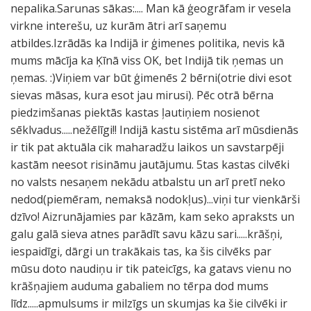
nepalika.Sarunas sākas:.... Man kā ģeogrāfam ir vesela
virkne interešu, uz kurām ātri arī saņemu
atbildes.Izrādās ka Indijā ir ģimenes politika, nevis kā
mums mācīja ka Ķīnā viss OK, bet Indijā tik ņemas un
ņemas. :)Viņiem var būt ģimenēs 2 bērni(otrie divi esot
sievas māsas, kura esot jau mirusi). Pēc otrā bērna
piedzimšanas piektās kastas ļautiņiem nosienot
sēklvadus.....nežēlīgi!! Indijā kastu sistēma arī mūsdienās
ir tik pat aktuāla cik maharadžu laikos un savstarpēji
kastām neesot risināmu jautājumu. 5tas kastas cilvēki
no valsts nesaņem nekādu atbalstu un arī pretī neko
nedod(piemēram, nemaksā nodokļus)...viņi tur vienkārši
dzīvo! Aizrunājamies par kāzām, kam seko apraksts un
galu galā sieva atnes parādīt savu kāzu sari.....krāšņi,
iespaidīgi, dārgi un trakākais tas, ka šis cilvēks par
mūsu doto naudiņu ir tik pateicīgs, ka gatavs vienu no
krāšņajiem auduma gabaliem no tērpa dod mums
līdz.....apmulsums ir milzīgs un skumjas ka šie cilvēki ir