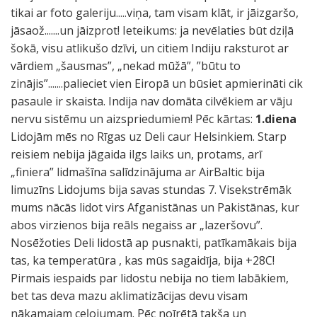
tikai ar foto galeriju.....viņa, tam visam klāt, ir jāizgaršo,
jāsaož.......un jāizprot! Ieteikums: ja nevēlaties būt dziļā
šokā, visu atlikušo dzīvi, un citiem Indiju raksturot ar
vārdiem „šausmas”, „nekad mūžā”, ”būtu to
zinājis”.......palieciet vien Eiropā un būsiet apmierināti cik
pasaule ir skaista. Indija nav domāta cilvēkiem ar vāju
nervu sistēmu un aizspriedumiem! Pēc kārtas:
1.diena
Lidojām mēs no Rīgas uz Deli caur Helsinkiem. Starp
reisiem nebija jāgaida ilgs laiks un, protams, arī
„finiera” lidmašīna salīdzinājuma ar AirBaltic bija
limuzīns Lidojums bija savas stundas 7. Visekstrēmāk
mums nācās lidot virs Afganistānas un Pakistānas, kur
abos virzienos bija reāls negaiss ar „lazeršovu”.
Nosēžoties Deli lidostā ap pusnakti, patīkamākais bija
tas, ka temperatūra , kas mūs sagaidīja, bija +28C!
Pirmais iespaids par lidostu nebija no tiem labākiem,
bet tas deva mazu aklimatizācijas devu visam
nākamajam ceļojumam. Pēc noīrētā takša un