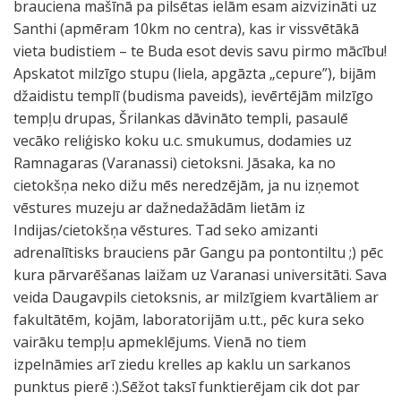
brauciena mašīnā pa pilsētas ielām esam aizvizināti uz
Santhi (apmēram 10km no centra), kas ir vissvētākā
vieta budistiem – te Buda esot devis savu pirmo mācību!
Apskatot milzīgo stupu (liela, apgāzta „cepure”), bijām
džaidistu templī (budisma paveids), ievērtējām milzīgo
tempļu drupas, Šrilankas dāvināto templi, pasaulē
vecāko reliģisko koku u.c. smukumus, dodamies uz
Ramnagaras (Varanassi) cietoksni. Jāsaka, ka no
cietokšņa neko dižu mēs neredzējām, ja nu izņemot
vēstures muzeju ar dažnedažādām lietām iz
Indijas/cietokšņa vēstures. Tad seko amizanti
adrenalītisks brauciens pār Gangu pa pontontiltu ;) pēc
kura pārvarēšanas laižam uz Varanasi universitāti. Sava
veida Daugavpils cietoksnis, ar milzīgiem kvartāliem ar
fakultātēm, kojām, laboratorijām u.tt., pēc kura seko
vairāku tempļu apmeklējums. Vienā no tiem
izpelnāmies arī ziedu krelles ap kaklu un sarkanos
punktus pierē :).Sēžot taksī funktierējam cik dot par