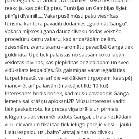
pārsteigums: uz atbildi „Nē, paldies” seko tieši tāda arī
reakcija, kas pēc Ēģiptes, Tunisijas un Gambijas šķiet
pilnīgi dīvaini!! ..... Vakarpusē mūsu pašu viesnīcas
tūrisma kantora pavadīti dodamies „guldināt Gangu”.
Vakara mijkrēslī gana daudz cilvēku dodas veikt šo
procedūru katru vakaru, kad ar dažādām dejām,
dziesmām, zvanu skaņu - aromātu pavadībā Ganga tiek
guldināta. Upē tiek palaistas no sausām koku lapām
veidotas laiviņas, kas piepildītas ar ziedlapām un sveci
vidū-skats iespaidīgs. Šīs gaismiņas varat iegādāties
turpat krastā, vai arī pie veiklākiem tirgoņiem, kas spēj
manevrēt arī pa laivām.(maksājiet līdz 10 Ru!)
Interesants brīdis notiek, kad mūsu pavadonis Gangā
iemet visai krāšņu aploksni.?!? Mūsu intereses vadīti
tiek paskaidrots, ka precas viņa brālis un pirmais
ielūgums tiek vienmēr atdots Gangai, otrais nezkādam
viņu dievam un tikai tad tiek ielūgti pārējie viesi......jauki.
Lielu iespaidu uz „balto” atstāj ainas no cilvēku