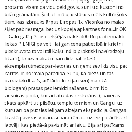
protams, visam pa vidu peld govis, suņi u.c. kustoņi no
bilžu grāmatām. Šeit, domāju, iestāsies reāls kultūršoks
tiem, kas izbrauks ārpus Eiropas 1x. Viesnīca no malas
šķiet pabriesmīga, bet uz kopējā apkārtnes fona....ir OK
:). Galu galā pēc iepriekšējās nakts 400 Ru pa diennakti
liekas PILNĪGI pa velti, lai gan cena patiesībā ir krietni
pieskrūvēta tā vai tā!! Kaķu Indijā praktiski nav(redzēju
tikai 2), toties makaku bari (līdz pat 20-30
eksemplāru)mēdz pārvietoties un ņemt sev līdz visu pēc
kārtas, ir normāla parādība. Suņu, ka biezs un tas
uzreiz iekrīt acīs, arī tādu, kuri jau sen( man kā
biologam) prasās pēc iemidzināšanas...brrr. No
viesnīcas jumta, kur arī atrodas restorāns :), paveras
skats apkārt uz pilsētu, tempļu torņiem un Gangu, uz
kuru arī pa puzzles ieliņām aizejam ekspedīcijā. Gangas
krastā paveras Varanasi panorāma.... uzreiz parādās arī
labvēļi, kas piedāvā pavizināt ar laivu. Bija arī patīkams