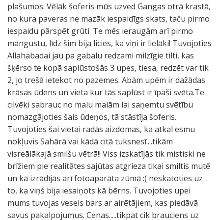
plašumos. Vēlāk šoferis mūs uzved Gangas otrā krastā,
no kura paveras ne mazāk iespaidīgs skats, taču pirmo
iespaidu pārspēt grūti. Te mēs ieraugām arī pirmo
mangustu, līdz šim bija licies, ka viņi ir lielāki! Tuvojoties
Allahabadai jau pa gabalu redzami milzīgie tilti, kas
šķērso te kopā saplūstošās 3 upes, tiesa, redzēt var tik
2, jo trešā ietekot no pazemes. Abām upēm ir dažādas
krāsas ūdens un vieta kur tās saplūst ir īpaši svēta.Te
cilvēki sabrauc no malu malām lai saņemtu svētību
nomazgājoties šais ūdeņos, tā stāstīja šoferis.
Tuvojoties šai vietai radās aizdomas, ka atkal esmu
nokļuvis Sahārā vai kādā citā tuksnesī....tikām
visreālākajā smilšu vētrā!! Viss izskatījās tik mistiski ne
brīžiem pie realitātes sajūtas atgrieza tikai smiltis mutē
un kā izrādījās arī fotoaparāta zūmā :( neskatoties uz
to, ka viņš bija iesaiņots kā bērns. Tuvojoties upei
mums tuvojas vesels bars ar airētājiem, kas piedāvā
savus pakalpojumus. Cenas.....tikpat cik brauciens uz