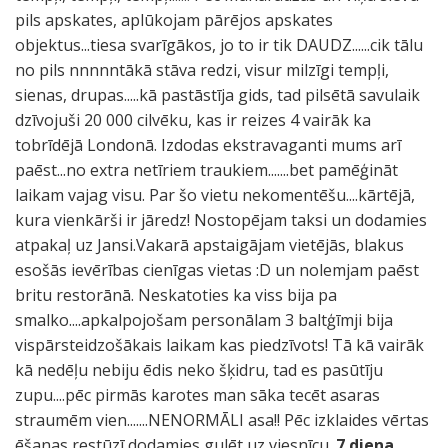
pils apskates, aplūkojam pārējos apskates
objektus...tiesa svarīgākos, jo to ir tik DAUDZ......cik tālu
no pils nnnnntākā stāva redzi, visur milzīgi tempļi,
sienas, drupas.....kā pastāstīja gids, tad pilsētā savulaik
dzīvojuši 20 000 cilvēku, kas ir reizes 4 vairāk ka
tobrīdējā Londonā. Izdodas ekstravaganti mums arī
paēst...no extra netīriem traukiem.......bet pamēģināt
laikam vajag visu. Par šo vietu nekomentēšu....kārtējā,
kura vienkārši ir jāredz! Nostopējam taksi un dodamies
atpakaļ uz Jansi.Vakarā apstaigājam vietējās, blakus
esošās ievērības cienīgas vietas :D un nolemjam paēst
britu restorānā. Neskatoties ka viss bija pa
smalko....apkalpojošam personālam 3 baltģīmji bija
vispārsteidzošākais laikam kas piedzīvots! Tā kā vairāk
kā nedēļu nebiju ēdis neko šķidru, tad es pasūtīju
zupu....pēc pirmās karotes man sāka tecēt asaras
straumēm vien.......NENORMĀLI asa!! Pēc izklaides vērtas
ēšanas restūzī dodamies gulēt uz viesnīcu.
7.diena