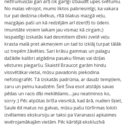
netīrumus(lai gan arī) cik garīgi izbaudīt upes svētumu.
No malas vērojot, mums liktos pabriesmīgi, ka vakara
tur pat dedzina cilvēkus, rītā blakus mazgā veļu,
mazgājas paši un kā redzējām arī dzer(!!) to ūdeni.
Imunitāte viņiem laikam jau vismaz kā zirgam.;)
Iespaidīgi izskatās kad desmitiem džeki zvetē veļu
krasta malā pret akmeņiem un tad to izklāj turpat tālāk
uz trepēm žāvēties. Sari krāsu gammas un palagu
dažādie kalibri atgādina pasaku filmas vai dziļas
vēstures piegaršu. Skaisti! Braucot garām hindu
vissvētākai vietai, mūsu pavadonis piekodina
nefotografēt. Tā izskatās padrūma, ar daudz tempļiem,
zaru un pelnu kaudzēm. Šeit Šiva esot atstājis savas
pēdas un racis dīķi meklēdams.....jau neatminos ko,
sorry ;) Pēc atpūtas brīža viesnīcā, kad ārā, nudien šķiet,
Saule ēd matus no galvas, mūsu pašu tūrfirmas loloti
izvēlamies ekskursiju ar taksi pa Varanassi apkaimes
ievērojamākajām vietām. Pēc kārtējā ekskluzīvā