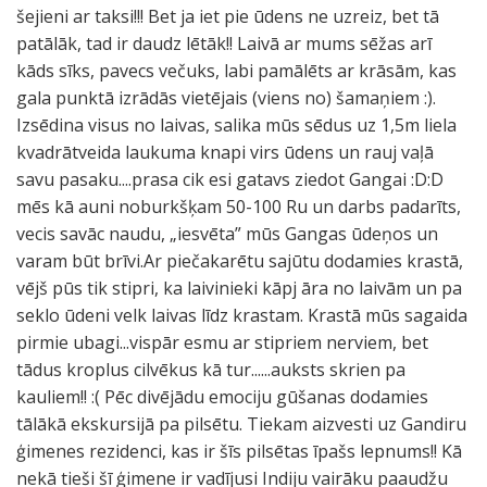
šejieni ar taksi!!! Bet ja iet pie ūdens ne uzreiz, bet tā
patālāk, tad ir daudz lētāk!! Laivā ar mums sēžas arī
kāds sīks, pavecs večuks, labi pamālēts ar krāsām, kas
gala punktā izrādās vietējais (viens no) šamaņiem :).
Izsēdina visus no laivas, salika mūs sēdus uz 1,5m liela
kvadrātveida laukuma knapi virs ūdens un rauj vaļā
savu pasaku....prasa cik esi gatavs ziedot Gangai :D:D
mēs kā auni noburkšķam 50-100 Ru un darbs padarīts,
vecis savāc naudu, „iesvēta” mūs Gangas ūdeņos un
varam būt brīvi.Ar piečakarētu sajūtu dodamies krastā,
vējš pūs tik stipri, ka laivinieki kāpj āra no laivām un pa
seklo ūdeni velk laivas līdz krastam. Krastā mūs sagaida
pirmie ubagi...vispār esmu ar stipriem nerviem, bet
tādus kroplus cilvēkus kā tur......auksts skrien pa
kauliem!! :( Pēc divējādu emociju gūšanas dodamies
tālākā ekskursijā pa pilsētu. Tiekam aizvesti uz Gandiru
ģimenes rezidenci, kas ir šīs pilsētas īpašs lepnums!! Kā
nekā tieši šī ģimene ir vadījusi Indiju vairāku paaudžu