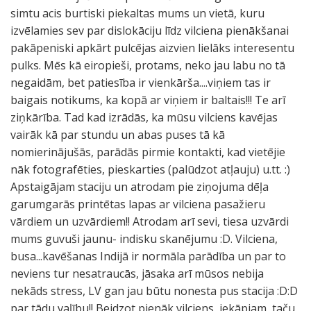
simtu acis burtiski piekaltas mums un vietā, kuru
izvēlamies sev par dislokāciju līdz vilciena pienākšanai
pakāpeniski apkārt pulcējas aizvien lielāks interesentu
pulks. Mēs kā eiropieši, protams, neko jau labu no tā
negaidām, bet patiesība ir vienkārša....viņiem tas ir
baigais notikums, ka kopā ar viņiem ir baltais!!! Te arī
ziņkārība. Tad kad izrādās, ka mūsu vilciens kavējas
vairāk kā par stundu un abas puses tā kā
nomierinājušās, parādās pirmie kontakti, kad vietējie
nāk fotografēties, pieskarties (palūdzot atļauju) u.tt. :)
Apstaigājam staciju un atrodam pie ziņojuma dēļa
garumgarās printētas lapas ar vilciena pasažieru
vārdiem un uzvārdiem!! Atrodam arī sevi, tiesa uzvārdi
mums guvuši jaunu- indisku skanējumu :D. Vilciena,
busa...kavēšanas Indijā ir normāla parādība un par to
neviens tur nesatraucās, jāsaka arī mūsos nebija
nekāds stress, LV gan jau būtu nonesta pus stacija :D:D
par tādu vaļību!! Beidzot pienāk vilciens, iekāpjam, taču