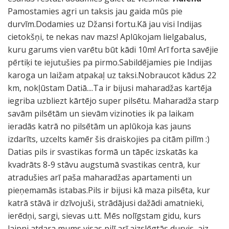
Pamostamies agri un taksis jau gaida mūs pie
durvīm.Dodamies uz Džansi fortu.Kā jau visi Indijas
cietokšņi, te nekas nav mazs! Aplūkojam lielgabalus,
kuru garums vien varētu būt kādi 10m! Arī forta savējie
pērtiķi te iejutušies pa pirmo.Sabildējamies pie Indijas
karoga un laižam atpakaļ uz taksi.Nobraucot kādus 22
km, nokļūstam Datiā....Ta ir bijusi maharadžas kartēja
iegriba uzbliezt kārtējo super pilsētu. Maharadža starp
savām pilsētām un sievām vizinoties ik pa laikam
ieradās katrā no pilsētām un aplūkoja kas jauns
izdarīts, uzcelts kamēr šis draiskojies pa citām pilīm :)
Datias pils ir svastikas formā un tāpēc izskatās ka
kvadrāts 8-9 stāvu augstumā svastikas centrā, kur
atradušies arī paša maharadžas apartamenti un
pieņemamās istabas.Pils ir bijusi kā maza pilsēta, kur
katrā stāvā ir dzīvojuši, strādājusi dažādi amatnieki,
ierēdņi, sargi, sievas u.tt. Mēs nolīgstam gidu, kurs
laipni atdara mums visas pilī arī aizslēgtās durvis, aiz