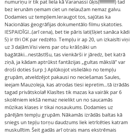
numuriņu ir tik pat liela kā Varanassi ūķis(!!!!!!!!!!!!!!!!!) tad
bez ierunām ņemam ciet un nelaužam nemaz galvu.
Dodamies uz tempļiem.Ieraugot tos, sajūtas ka
Nacionālas ģeogrāfijas dokumentālo filmu skatoties.
IESPAIDĪGI...(arī cena), bet tie pāris lati(šķiet sanāca kādi
5) ir tīri OK par redzēto. Tempļu ir ap 20, un izkaisīti viņi
uz 3 daļām.Visi viens par otu krāšņāki un
bagātāki....nestāstīšu, tas vienkārši ir jāredz, bet katrā
ziņā, ja kādam aptrūkst fantāzijas „gultas mākslā” var
droši doties šurp ;) Aplūkojot vislielāko no tempļu
grupām, atveldzējot pakausi no neciešamas Saules,
ieejam Mauzoleja, kas atrodas tiesi iepretim....tā izrādās
tagad privātskola!! Klasītes tik mazas ka vairāk par 6
skolēniem iekšā nemaz neielikt un no saucamās
mūzikas klases ir tikai nosaukums. Dodamies uz
pārējām tempļu grupām. Nākamās izrādās baltas kā
sniegs un tepļu torņu daudzums liek ietrīcēties katram
muskulītim. Šeit gadās arī otrais mans ekstrēmais