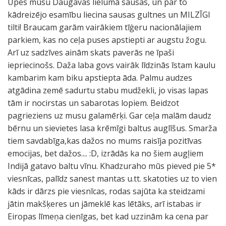
Upes mūsu Daugavas lielumā sausas, un par to
kādreizējo esamību liecina sausas gultnes un MILZĪGI
tilti! Braucam garām vairākiem tīģeru nacionālajiem
parkiem, kas no ceļa puses apstiepti ar augstu žogu.
Arī uz sadzīves ainām skats paverās ne īpaši
iepriecinošs. Daža laba govs vairāk līdzinās īstam kaulu
kambarim kam biku apstiepta āda. Palmu audzes
atgādina zemē sadurtu stabu mudžekli, jo visas lapas
tām ir nocirstas un sabarotas lopiem. Beidzot
pagrieziens uz musu galamērķi. Gar ceļa malām daudz
bērnu un sievietes lasa krēmīgi baltus auglīšus. Smarža
tiem savdabīga,kas dažos no mums raisīja pozitīvas
emocijas, bet dažos.... :D, izrādās ka no šiem augļiem
Indijā gatavo baltu vīnu. Khadzuraho mūs pieved pie 5*
viesnīcas, palīdz sanest mantas u.tt. skatoties uz to vien
kāds ir dārzs pie viesnīcas, rodas sajūta ka steidzami
jātin makšķeres un jāmeklē kas lētāks, arī istabas ir
Eiropas līmeņa cienīgas, bet kad uzzinām ka cena par