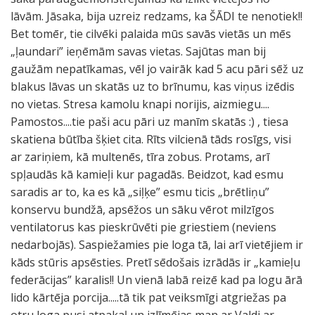
lāvām. Jāsaka, bija uzreiz redzams, ka ŠĀDI te nenotiek!!
Bet tomēr, tie cilvēki palaida mūs savās vietās un mēs
„ļaundari” ieņēmām savas vietas. Sajūtas man bij
gaužām nepatīkamas, vēl jo vairāk kad 5 acu pāri sēž uz
blakus lāvas un skatās uz to brīnumu, kas viņus izēdis
no vietas. Stresa kamolu knapi norijis, aizmiegu....
Pamostos....tie paši acu pāri uz manīm skatās :) , tiesa
skatiena būtība šķiet cita. Rīts vilcienā tāds rosīgs, visi
ar zariņiem, kā multenēs, tīra zobus. Protams, arī
spļaudās kā kamieļi kur pagadās. Beidzot, kad esmu
saradis ar to, ka es kā „siļķe” esmu ticis „brētliņu”
konservu bundžā, apsēžos un sāku vērot milzīgos
ventilatorus kas pieskrūvēti pie griestiem (neviens
nedarbojās). Saspiežamies pie loga tā, lai arī vietējiem ir
kāds stūris apsēsties. Pretī sēdošais izrādās ir „kamieļu
federācijas” karalis!! Un vienā labā reizē kad pa logu ārā
lido kārtēja porcija.....tā tik pat veiksmīgi atgriežas pa