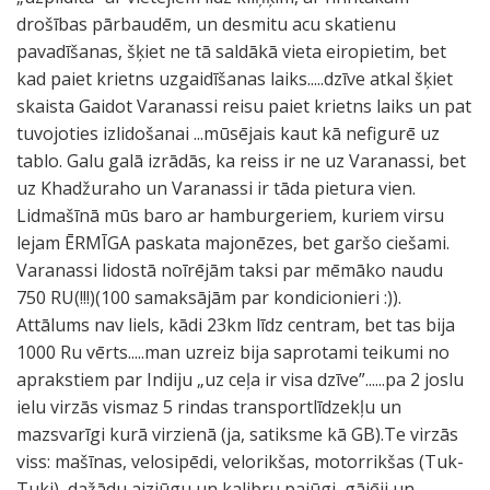
drošības pārbaudēm, un desmitu acu skatienu
pavadīšanas, šķiet ne tā saldākā vieta eiropietim, bet
kad paiet krietns uzgaidīšanas laiks.....dzīve atkal šķiet
skaista Gaidot Varanassi reisu paiet krietns laiks un pat
tuvojoties izlidošanai ...mūsējais kaut kā nefigurē uz
tablo. Galu galā izrādās, ka reiss ir ne uz Varanassi, bet
uz Khadžuraho un Varanassi ir tāda pietura vien.
Lidmašīnā mūs baro ar hamburgeriem, kuriem virsu
lejam ĒRMĪGA paskata majonēzes, bet garšo ciešami.
Varanassi lidostā noīrējām taksi par mēmāko naudu
750 RU(!!!)(100 samaksājām par kondicionieri :)).
Attālums nav liels, kādi 23km līdz centram, bet tas bija
1000 Ru vērts.....man uzreiz bija saprotami teikumi no
aprakstiem par Indiju „uz ceļa ir visa dzīve”......pa 2 joslu
ielu virzās vismaz 5 rindas transportlīdzekļu un
mazsvarīgi kurā virzienā (ja, satiksme kā GB).Te virzās
viss: mašīnas, velosipēdi, velorikšas, motorrikšas (Tuk-
Tuki), dažādu aizjūgu un kalibru pajūgi, gājēji un,