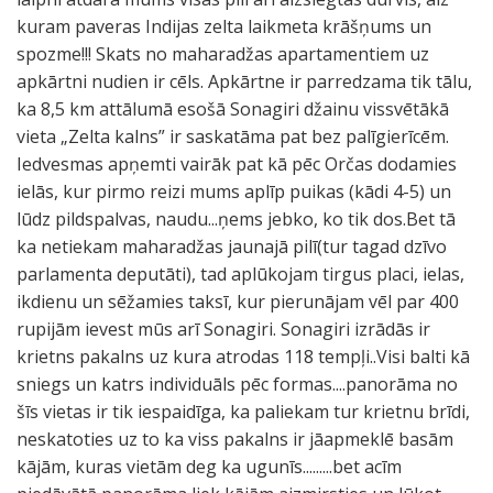
kuram paveras Indijas zelta laikmeta krāšņums un
spozme!!! Skats no maharadžas apartamentiem uz
apkārtni nudien ir cēls. Apkārtne ir parredzama tik tālu,
ka 8,5 km attālumā esošā Sonagiri džainu vissvētākā
vieta „Zelta kalns” ir saskatāma pat bez palīgierīcēm.
Iedvesmas apņemti vairāk pat kā pēc Orčas dodamies
ielās, kur pirmo reizi mums aplīp puikas (kādi 4-5) un
lūdz pildspalvas, naudu...ņems jebko, ko tik dos.Bet tā
ka netiekam maharadžas jaunajā pilī(tur tagad dzīvo
parlamenta deputāti), tad aplūkojam tirgus placi, ielas,
ikdienu un sēžamies taksī, kur pierunājam vēl par 400
rupijām ievest mūs arī Sonagiri. Sonagiri izrādās ir
krietns pakalns uz kura atrodas 118 tempļi..Visi balti kā
sniegs un katrs individuāls pēc formas....panorāma no
šīs vietas ir tik iespaidīga, ka paliekam tur krietnu brīdi,
neskatoties uz to ka viss pakalns ir jāapmeklē basām
kājām, kuras vietām deg ka ugunīs.........bet acīm