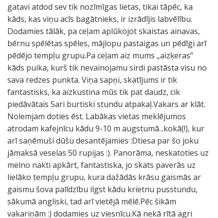
gatavi atdod sev tik nozīmīgas lietas, tikai tāpēc, ka
kāds, kas viņu acīs bagātnieks, ir izrādījis labvēlību.
Dodamies tālāk, pa ceļam aplūkojot skaistas ainavas,
bērnu spēlētas spēles, mājlopu pastaigas un pēdīgi arī
pēdējo tempļu grupu.Pa ceļam aiz mums „aizķeras”
kāds puika, kurš tik nevainojamu sirdi pastāsta visu no
sava redzes punkta. Viņa sapņi, skatījums ir tik
fantastisks, ka aizkustina mūs tik pat daudz, cik
piedāvātais Sari burtiski stundu atpakaļ.Vakars ar klāt.
Nolemjam doties ēst. Labākas vietas meklējumos
atrodam kafejnīcu kādu 9-10 m augstumā...kokā(!), kur
arī saņēmuši dūšu desantējamies :Dtiesa par šo joku
jāmaksā veselas 50 rupijas :). Panorāma, neskatoties uz
melno nakti apkārt, fantastiska, jo skats paverās uz
lielāko tempļu grupu, kura dažādās krāsu gaismās ar
gaismu šova palīdzību ilgst kādu krietnu pusstundu,
sākumā angliski, tad arī vietējā mēlē.Pēc šikām
vakariņām :) dodamies uz viesnīcu.Kā nekā rītā agri