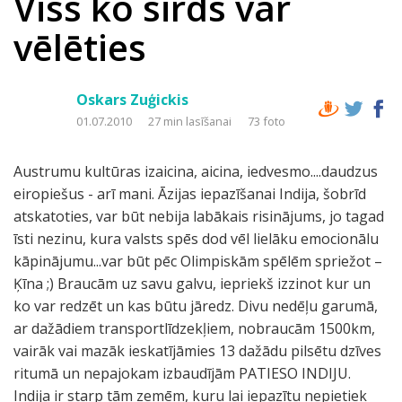
Viss ko sirds var
vēlēties
Oskars Zuģickis
01.07.2010
27 min lasīšanai
73 foto
Austrumu kultūras izaicina, aicina, iedvesmo....daudzus
eiropiešus - arī mani. Āzijas iepazīšanai Indija, šobrīd
atskatoties, var būt nebija labākais risinājums, jo tagad
īsti nezinu, kura valsts spēs dod vēl lielāku emocionālu
kāpinājumu...var būt pēc Olimpiskām spēlēm spriežot –
Ķīna ;) Braucām uz savu galvu, iepriekš izzinot kur un
ko var redzēt un kas būtu jāredz. Divu nedēļu garumā,
ar dažādiem transportlīdzekļiem, nobraucām 1500km,
vairāk vai mazāk ieskatījāmies 13 dažādu pilsētu dzīves
ritumā un nepajokam izbaudījām PATIESO INDIJU.
Indija ir starp tām zemēm, kuru lai iepazītu nepietiek