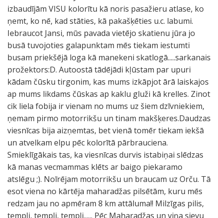
izbaudījām VISU kolorītu kā noris pasažieru atlase, ko
ņemt, ko nē, kad stāties, kā pakašķēties u.c. labumi.
Iebraucot Jansi, mūs pavada vietējo skatienu jūra jo
busā tuvojoties galapunktam mēs tiekam iestumti
busam priekšējā loga kā manekeni skatlogā.....sarkanais
prožektors:D. Autoostā tādējādi kļūstam par upuri
kādam čūsku tirgonim, kas mums izkāpjot ārā laiskajos
ap mums likdams čūskas ap kaklu gluži kā krelles. Zinot
cik liela fobija ir vienam no mums uz šiem dzīvniekiem,
ņemam pirmo motorrikšu un tinam makšķeres.Daudzas
viesnīcas bija aizņemtas, bet vienā tomēr tiekam iekšā
un atvelkam elpu pēc kolorītā pārbrauciena.
Smieklīgākais tas, ka viesnīcas durvis istabiņai slēdzas
kā manas vecmammas klēts ar baigo piekaramo
atslēgu ;). Noīrējam motorrikšu un braucam uz Orču. Tā
esot viena no kārtēja maharadžas pilsētām, kuru mēs
redzam jau no apmēram 8 km attāluma!! Milzīgas pilis,
tempļi, tempļi, tempļi...... Pēc Maharadžas un viņa sievu