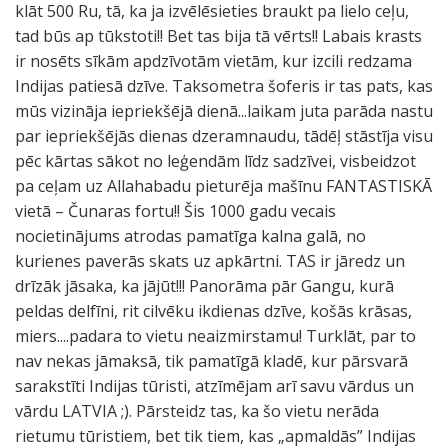
klāt 500 Ru, tā, ka ja izvēlēsieties braukt pa lielo ceļu,
tad būs ap tūkstoti!! Bet tas bija tā vērts!! Labais krasts
ir nosēts sīkām apdzīvotām vietām, kur izcili redzama
Indijas patiesā dzīve. Taksometra šoferis ir tas pats, kas
mūs vizināja iepriekšējā dienā...laikam juta parāda nastu
par iepriekšējās dienas dzeramnaudu, tādēļ stāstīja visu
pēc kārtas sākot no leģendām līdz sadzīvei, visbeidzot
pa ceļam uz Allahabadu pieturēja mašīnu FANTASTISKĀ
vietā – Čunaras fortu!! Šis 1000 gadu vecais
nocietinājums atrodas pamatīga kalna galā, no
kurienes paverās skats uz apkārtni. TAS ir jāredz un
drīzāk jāsaka, ka jājūt!!! Panorāma pār Gangu, kurā
peldas delfīni, rit cilvēku ikdienas dzīve, košās krāsas,
miers....padara to vietu neaizmirstamu! Turklāt, par to
nav nekas jāmaksā, tik pamatīgā kladē, kur pārsvarā
sarakstīti Indijas tūristi, atzīmējam arī savu vārdus un
vārdu LATVIA ;). Pārsteidz tas, ka šo vietu nerāda
rietumu tūristiem, bet tik tiem, kas „apmaldās” Indijas