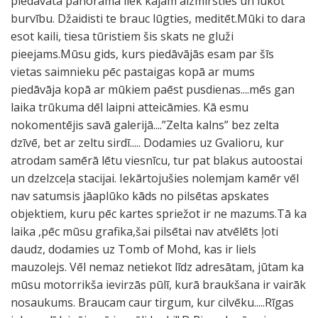
piedāvātā panorāma liek kājām aizmirsties un lūkot
burvību. Džaidisti te brauc lūgties, meditēt.Mūki to dara
esot kaili, tiesa tūristiem šis skats ne gluži
pieejams.Mūsu gids, kurs piedāvājās esam par šīs
vietas saimnieku pēc pastaigas kopā ar mums
piedāvāja kopā ar mūkiem paēst pusdienas....mēs gan
laika trūkuma dēl laipni atteicāmies. Kā esmu
nokomentējis savā galerijā....”Zelta kalns” bez zelta
dzīvē, bet ar zeltu sirdī..... Dodamies uz Gvalioru, kur
atrodam samērā lētu viesnīcu, tur pat blakus autoostai
un dzelzceļa stacijai. Iekārtojušies nolemjam kamēr vēl
nav satumsis jāaplūko kāds no pilsētas apskates
objektiem, kuru pēc kartes spriežot ir ne mazums.Tā ka
laika ,pēc mūsu grafika,šai pilsētai nav atvēlēts ļoti
daudz, dodamies uz Tomb of Mohd, kas ir liels
mauzolejs. Vēl nemaz netiekot līdz adresātam, jūtam ka
mūsu motorrikša ievirzās pūlī, kurā braukšana ir vairāk
nosaukums. Braucam caur tirgum, kur cilvēku.....Rīgas