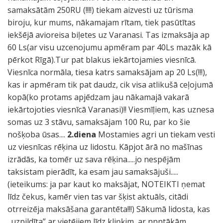
samaksātām 250RU (!!!!) tiekam aizvesti uz tūrisma
biroju, kur mums, nākamajam rītam, tiek pasūtītas
iekšējā avioreisa biļetes uz Varanasi. Tas izmaksāja ap
60 Ls(ar visu uzcenojumu apmēram par 40Ls mazāk kā
pērkot Rīgā).Tur pat blakus iekārtojamies viesnīcā.
Viesnīca normāla, tiesa katrs samaksājam ap 20 Ls(!!!),
kas ir apmēram tik pat daudz, cik visa atlikušā ceļojumā
kopā(ko protams apjēdzam jau nākamajā vakarā
iekārtojoties viesnīcā Varanasi)!! Viesmīļiem, kas uznesa
somas uz 3 stāvu, samaksājam 100 Ru, par ko šie
nošķoba ūsas....
2.diena
Mostamies agri un tiekam vesti
uz viesnīcas rēķina uz lidostu. Kāpjot ārā no mašīnas
izrādās, ka tomēr uz sava rēķina.....jo nespējām
taksistam pierādīt, ka esam jau samaksājuši.....
(ieteikums: ja par kaut ko maksājat, NOTEIKTI ņemat
līdz čekus, kamēr vien tas var šķist aktuāls, citādi
otrreizēja maksāšana garantēta!!!) Sākumā lidosta, kas
„uzpildīta” ar vietējiem līdz kliņķim, ar nnntākām