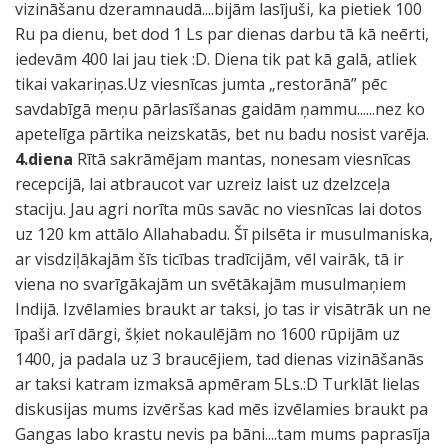
vizināšanu dzeramnaudā....bijām lasījuši, ka pietiek 100
Ru pa dienu, bet dod 1 Ls par dienas darbu tā kā neērti,
iedevām 400 lai jau tiek :D. Diena tik pat kā galā, atliek
tikai vakariņas.Uz viesnīcas jumta „restorānā” pēc
savdabīgā meņu pārlasīšanas gaidām ņammu......nez ko
apetelīga pārtika neizskatās, bet nu badu nosist varēja.
4.diena
Rītā sakrāmējam mantas, nonesam viesnīcas
recepcijā, lai atbraucot var uzreiz laist uz dzelzceļa
staciju. Jau agri norīta mūs savāc no viesnīcas lai dotos
uz 120 km attālo Allahabadu. Šī pilsēta ir musulmaniska,
ar visdziļākajām šīs ticības tradīcijām, vēl vairāk, tā ir
viena no svarīgākajām un svētākajām musulmaņiem
Indijā. Izvēlamies braukt ar taksi, jo tas ir visātrāk un ne
īpaši arī dārgi, šķiet nokaulējām no 1600 rūpijām uz
1400, ja padala uz 3 braucējiem, tad dienas vizināšanās
ar taksi katram izmaksā apmēram 5Ls.:D Turklāt lielas
diskusijas mums izvēršas kad mēs izvēlamies braukt pa
Gangas labo krastu nevis pa bāni....tam mums paprasīja