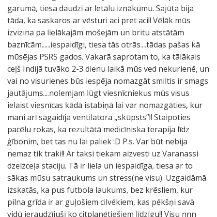
garumā, tiesa daudzi ar letālu iznākumu. Sajūta bija
tāda, ka saskaros ar vēsturi aci pret aci!! Vēlāk mūs
izvizina pa lielākajām mošejām un britu atstātām
baznīcām......iespaidīgi, tiesa tās otrās....tādas pašas kā
mūsējas PSRS gados. Vakarā saprotam to, ka tālākais
ceļš Indijā tuvāko 2-3 dienu laikā mūs ved nekurienē, un
vai no visurienes būs iespēja nomazgāt smiltis ir smags
jautājums....nolemjam lūgt viesnīcniekus mūs visus
ielaist viesnīcas kādā istabiņā lai var nomazgāties, kur
mani arī sagaidīja ventilatora „skūpsts”!! Staipoties
pacēlu rokas, ka rezultātā medicīniska terapija līdz
ģībonim, bet tas nu lai paliek :D P.s. Var būt nebija
nemaz tik traki!! Ar taksi tiekam aizvesti uz Varanassi
dzelzceļa staciju. Tā ir liela un iespaidīga, tiesa ar to
sākas mūsu satraukums un stress(ne visu). Uzgaidāmā
izskatās, ka pus futbola laukums, bez krēsliem, kur
pilna grīda ir ar guļošiem cilvēkiem, kas pēkšņi savā
vidū ieraudzījuši ko citplanētiešiem līdzīgu!! Visu nnn