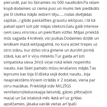
pierunāt, par ko šķiramies no 500 naudiņām.Pa ceļam
kopā dodamies uz ciema pusi un mums tiek piedāvāts
pie šī cilvēka mājās iedzert tēju........rodas divējādas
sajūtas....i gibās paskatīties graustu iekšpusi, i tā kā
pabail spert soli pār mājas slieksni.Galu galā interese
ņem savu virsroku un piekrītam vizītei. Mājas priekšā
mūs sagaida 4 knēveļi, visi puikas.Dodamies dziļāk un
ienākam mazā iekšpagalmā, no kura aiziet trepes uz
otro stāvu, kur dzīvo otra ģimene un durvīm pirmā
stāvā, kas arī ir viņu miteklis.Tur gaida arī ļoti
simpatiska sieva ;)Viņš viņai rokā ieliek nopelnīto
naudu...kas šķiet pamato mūsu ierašanos mājās.Tas
lepnums kas bija šī džeka sejā dodot naudu....bija
neaprakstāms.Viņiem izrādās ir 2 istabas, viena par
otru mazākas. Priekšējā stāv MILZĪGS
ventilators(ledusskapja lielumā), gāzes plītiņa(ļoti
maza) un šai istabiņā mēs 4atā arī uz grīdas
apsēžamies, jāsaka vairāk vietas arī īpaši