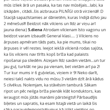
mūs izliek ārā un pasaka, ka tas nav mūsējais....labi, ka
izkāpām , citādi...šis aizbrauca PILNĪGI otrā virzienā!! :D
Stacijā sapazīstamies ar dānietēm, kuras Indijā dzīvo jau
2 mēnešus!!! Beidzot nāk vilciens un līdz ar viņu arī
jauna diena:)
5.diena
Atrodam vilcienam īsto vagonu un
beidzot varam izbaudīt General klasi...... :) Vilciens no
ārpuses apmēram tāds pats, ka pie mums, tikai no
ārpuses ir vēl restes. Ieejot iekšā vilcienā rodas sajūta,
ka šis vilciens nav tīrīts kopš brīža kad palaists
ripošanai pa sliedēm. Aizejam līdz savām vietām....un tur
jau guļ, turklāt ne jau pa vienam, bet vietām arī pa 2!
Tur kur mums ir 6 guļvietas, viņiem ir 9! Neko darīt,
neiesi takš nakts vidu no mūsu 3 vietām dzīt ārā kādus
5 cilvēkus. Nolemjam, ka stāvēsim tamburā. Sākam
ripot un pēc neilga brīža pienāk klāt konduktors, kas
ieraugot mūs jūtās manāmi pārsteigts!! Pārbaudījis
biļetes un sapratis, ka esam īstajā vietā un laikā šis
sāka paraugdemonstrējumus kā izlikt vietējos no