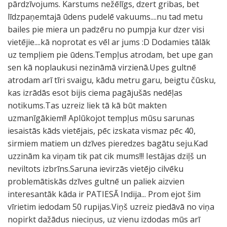
pārdzīvojums. Karstums nežēlīgs, dzert gribas, bet
līdzpaņemtajā ūdens pudelē vakuums....nu tad metu
bailes pie miera un padzēru no pumpja kur dzer visi
vietējie....kā noprotat es vēl ar jums :D Dodamies tālāk
uz tempļiem pie ūdens.Tempļus atrodam, bet upe gan
sen kā noplaukusi nezināmā virzienā.Upes gultnē
atrodam arī tīri svaigu, kādu metru garu, beigtu čūsku,
kas izrādās esot bijis ciema pagājušās nedēļas
notikums.Tas uzreiz liek tā kā būt makten
uzmanīgākiem!! Aplūkojot tempļus mūsu sarunas
iesaistās kāds vietējais, pēc izskata vismaz pēc 40,
sirmiem matiem un dzīves pieredzes bagātu seju.Kad
uzzinām ka viņam tik pat cik mums!!! Iestājas dziļš un
neviltots izbrīns.Saruna ievirzās vietējo cilvēku
problemātiskās dzīves gultnē un paliek aizvien
interesantāk kāda ir PATIESĀ Indija... Prom ejot šim
vīrietim iedodam 50 rupijas.Viņš uzreiz piedāvā no viņa
nopirkt dažādus nieciņus, uz vienu izdodas mūs arī