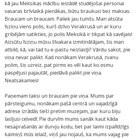
kā jau Meksikas mācību iestādē studējošai personai
vasaras brīvlaikā pienākas, būtu braukusi bez maksas.
Braucam un braucam. Paliek jau tumšs. Man atsūta
īsziņu viens polis, kurš dzīvo Verakrusā un ar kuru
gribējām satikties, jo polis Meksikā ir tikpat kā savējais!
Aizsūtu īsziņu mūsu šīvakara izmitinātājam, šis man
atbild, kā, vai tad tu e-pastu neizlasīji? Vārdu sakot, pie
viņa nevar palikt. Kad nonākam Verakrusā, zvanu
polim, šis uzreiz, pat pirms es vēl kaut ko esmu
paspējusi pajautāt, piedāvā palikt pie viņa.
Neatsakamies!
Paņemam taksi un braucam pie viņa. Mums par
pārsteigumu, nonākam pašā centrā un vajadzīgā
adrese izrādās tieši pretim muzejam, par kuru biju
lasījusi ceļvedī. Pie durvīm mums sanāk kaut kāda
nesaprašanās ar durvju kodu, bet par laimi izpalīdzīgs
kaimiņš mūs ielaiž, viņš jau nojauš, ka mums vajag pie