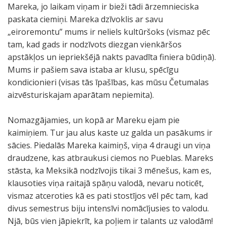
Mareka, jo laikam viņam ir bieži tādi ārzemnieciska
paskata ciemiņi. Mareka dzīvoklis ar savu
„eiroremontu” mums ir neliels kultūršoks (vismaz pēc
tam, kad gads ir nodzīvots diezgan vienkāršos
apstākļos un iepriekšējā nakts pavadīta finiera būdiņā).
Mums ir pašiem sava istaba ar klusu, spēcīgu
kondicionieri (visas tās īpašības, kas mūsu Četumalas
aizvēsturiskajam aparātam nepiemita).
Nomazgājamies, un kopā ar Mareku ejam pie
kaimiņiem. Tur jau alus kaste uz galda un pasākums ir
sācies. Piedalās Mareka kaimiņš, viņa 4 draugi un viņa
draudzene, kas atbraukusi ciemos no Pueblas. Mareks
stāsta, ka Meksikā nodzīvojis tikai 3 mēnešus, kam es,
klausoties viņa raitajā spāņu valodā, nevaru noticēt,
vismaz atceroties kā es pati stostījos vēl pēc tam, kad
divus semestrus biju intensīvi nomācījusies to valodu.
Njā, būs vien jāpiekrīt, ka poļiem ir talants uz valodām!