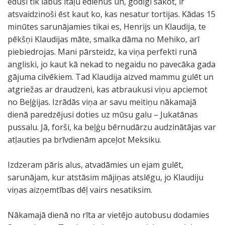
ēduši tik labus itāļu ēdienus un, godīgi sakot, ir
atsvaidzinoši ēst kaut ko, kas nesatur tortijas. Kādas 15
minūtes sarunājamies tikai es, Henrijs un Klaudija, te
pēkšņi Klaudijas māte, smalka dāma no Mehiko, arī
piebiedrojas. Mani pārsteidz, ka viņa perfekti runā
angliski, jo kaut kā nekad to negaidu no pavecāka gada
gājuma cilvēkiem. Tad Klaudija aizved mammu gulēt un
atgriežas ar draudzeni, kas atbraukusi viņu apciemot
no Beļģijas. Izrādās viņa ar savu meitiņu nākamajā
dienā paredzējusi doties uz mūsu galu – Jukatānas
pussalu. Jā, forši, ka beļģu bērnudārzu audzinātājas var
atļauties pa brīvdienām apceļot Meksiku.
Izdzeram pāris alus, atvadāmies un ejam gulēt,
sarunājam, kur atstāsim mājiņas atslēgu, jo Klaudiju
viņas aizņemtības dēļ vairs nesatiksim.
Nākamajā dienā no rīta ar vietējo autobusu dodamies