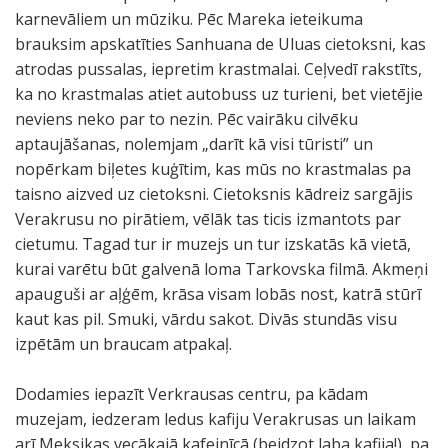
karnevāliem un mūziku. Pēc Mareka ieteikuma
brauksim apskatīties Sanhuana de Uluas cietoksni, kas
atrodas pussalas, iepretim krastmalai. Ceļvedī rakstīts,
ka no krastmalas atiet autobuss uz turieni, bet vietējie
neviens neko par to nezin. Pēc vairāku cilvēku
aptaujāšanas, nolemjam „darīt kā visi tūristi” un
nopērkam biļetes kuģītim, kas mūs no krastmalas pa
taisno aizved uz cietoksni. Cietoksnis kādreiz sargājis
Verakrusu no pirātiem, vēlāk tas ticis izmantots par
cietumu. Tagad tur ir muzejs un tur izskatās kā vietā,
kurai varētu būt galvenā loma Tarkovska filmā. Akmeņi
apauguši ar aļģēm, krāsa visam lobās nost, katrā stūrī
kaut kas pil. Smuki, vārdu sakot. Divās stundās visu
izpētām un braucam atpakaļ.
Dodamies iepazīt Verkrausas centru, pa kādam
muzejam, iedzeram ledus kafiju Verakrusas un laikam
arī Meksikas vecākajā kafejnīcā (beidzot laba kafija!), pa