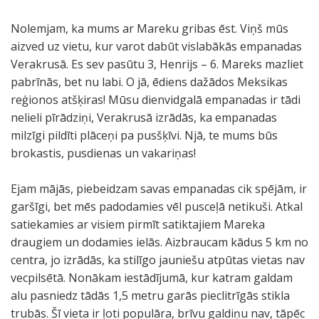
Nolemjam, ka mums ar Mareku gribas ēst. Viņš mūs
aizved uz vietu, kur varot dabūt vislabākās empanadas
Verakrusā. Es sev pasūtu 3, Henrijs – 6. Mareks mazliet
pabrīnās, bet nu labi. O jā, ēdiens dažādos Meksikas
reģionos atšķiras! Mūsu dienvidgalā empanadas ir tādi
nelieli pīrādziņi, Verakrusā izrādās, ka empanadas
milzīgi pildīti plāceņi pa pusšķīvi. Njā, te mums būs
brokastis, pusdienas un vakariņas!
Ejam mājās, piebeidzam savas empanadas cik spējām, ir
garšīgi, bet mēs padodamies vēl pusceļā netikuši. Atkal
satiekamies ar visiem pirmīt satiktajiem Mareka
draugiem un dodamies ielās. Aizbraucam kādus 5 km no
centra, jo izrādās, ka stilīgo jauniešu atpūtas vietas nav
vecpilsētā. Nonākam iestādījumā, kur katram galdam
alu pasniedz tādās 1,5 metru garās pieclitrīgās stikla
trubās. Šī vieta ir ļoti populāra, brīvu galdiņu nav, tāpēc