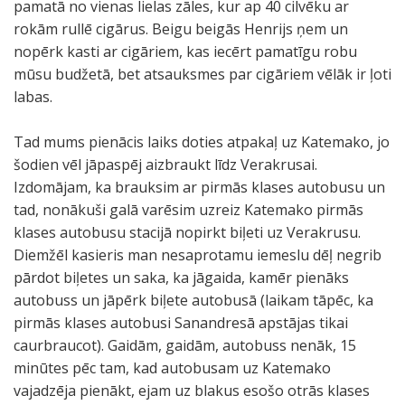
pamatā no vienas lielas zāles, kur ap 40 cilvēku ar
rokām rullē cigārus. Beigu beigās Henrijs ņem un
nopērk kasti ar cigāriem, kas iecērt pamatīgu robu
mūsu budžetā, bet atsauksmes par cigāriem vēlāk ir ļoti
labas.
Tad mums pienācis laiks doties atpakaļ uz Katemako, jo
šodien vēl jāpaspēj aizbraukt līdz Verakrusai.
Izdomājam, ka brauksim ar pirmās klases autobusu un
tad, nonākuši galā varēsim uzreiz Katemako pirmās
klases autobusu stacijā nopirkt biļeti uz Verakrusu.
Diemžēl kasieris man nesaprotamu iemeslu dēļ negrib
pārdot biļetes un saka, ka jāgaida, kamēr pienāks
autobuss un jāpērk biļete autobusā (laikam tāpēc, ka
pirmās klases autobusi Sanandresā apstājas tikai
caurbraucot). Gaidām, gaidām, autobuss nenāk, 15
minūtes pēc tam, kad autobusam uz Katemako
vajadzēja pienākt, ejam uz blakus esošo otrās klases