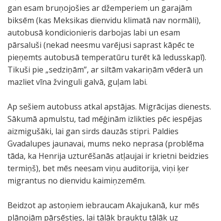
gan esam bruņojošies ar džemperiem un garajām
biksēm (kas Meksikas dienvidu klimatā nav normāli),
autobusā kondicionieris darbojas labi un esam
pārsaluši (nekad neesmu varējusi saprast kāpēc te
pieņemts autobusā temperatūru turēt kā ledusskapī).
Tikuši pie „sedziņām”, ar siltām vakariņām vēderā un
mazliet vīna žvinguli galvā, guļam labi.
Ap sešiem autobuss atkal apstājas. Migrācijas dienests.
Sākumā apmulstu, tad mēģinām izlikties pēc iespējas
aizmigušāki, lai gan sirds dauzās stipri. Paldies
Gvadalupes jaunavai, mums neko neprasa (problēma
tāda, ka Henrija uzturēšanās atļaujai ir krietni beidzies
termiņš), bet mēs neesam viņu auditorija, viņi ķer
migrantus no dienvidu kaimiņzemēm.
Beidzot ap astoņiem iebraucam Akajukanā, kur mēs
plānojām pārsēsties, lai tālāk brauktu tālāk uz