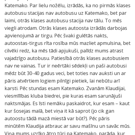
Katemako. Par lielu nožēlu, izrādās, ka no pirmās klases
autobusu stacijas nav autobusu uz Katemako, bet par
laimi, otrās klases autobusu stacija nav tālu. To mēs
viegli atrodam. Otrās klases autoosta izrādās darbojas
apvienojumā ar tirgu. Pēc švaki gulētās nakts,
autoostas-tirgus rīta rosība mūs mazliet apmulsina, bet
cilvēki redz, ka mēs tādi apjukuši, palīdz mums atrast
vajadzīgo autobusu. Patiesībā otrās klases autobusiem
nav ne vainas. Tur ir neērtāki sēdekļi un paši autobusi
mēdz būt 30-40 gadus veci, bet toties nav auksti un ar
pāris atvērtiem logiem pilnīgi pietiek, lai nebūtu arī
karsti. Pēc stundas esam Katemako. Zvanām Klaudijai,
viesmīlības kluba biedrei, pie kuras esam sarunājuši
naktsmājas. Es īsti nemāku paskaidrot, kur esam – kaut
kur šosejas malā, bet viņa it kā saprot (jo cik gan
autoostu tādā mazā miestā var būt?). Pēc pāris
minūtēm Klaudija atbrauc ar savu mašīnu un savāc mūs.
Viņa mums uzrīko ātro tūri pa Katemako, parāda, kur