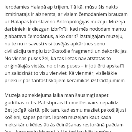
Ierodamies Halapā ap trijiem. Tā kā, mūsu šīs nakts
izmitinātājs ir aizņemts, ar visiem čemodāniem braucam
uz Halapas ļoti slaveno Antropoloģijas muzeju. Muzeja
darbinieki ir diezgan izbrīnīti, kad mēs nododam mantu
glabātavā čemodānus, a ko darīt? Izstaigājam muzeju,
nu te nu ir savesti visi tuvējās apkārtnes seno
civilizāciju tempļu iztrūkstošie fragmenti un dekorācijas.
No vienas puses žēl, ka tās lietas nav atstātas to
oriģinālajās vietās, no otras puses – ir ļoti ērti apskatīt
un salīdzināt to visu vienviet. Kā vienmēr, vislielākie
prieki ir par fantastiskajiem keramikas izstrādājumiem.
Muzeja apmeklējuma laikā man šausmīgi sāpēt
gudrības zobs. Pat stiprais Ibumetīns vairs nepalīdz.
Bet jocīgā kārtā, pēc tam, kad esmu mazliet pakošļājusi
košļeni, sāpes pāriet. Iepretī muzejam kaut kādā
meksikāņu ķēdes ātrās ēdināšanas restorānā paēdam