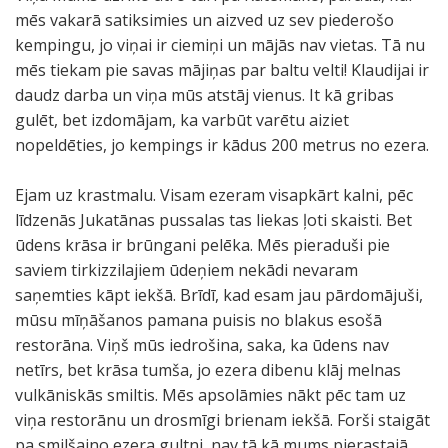
mēs vakarā satiksimies un aizved uz sev piederošo
kempingu, jo viņai ir ciemiņi un mājās nav vietas. Tā nu
mēs tiekam pie savas mājiņas par baltu velti! Klaudijai ir
daudz darba un viņa mūs atstāj vienus. It kā gribas
gulēt, bet izdomājam, ka varbūt varētu aiziet
nopeldēties, jo kempings ir kādus 200 metrus no ezera.
Ejam uz krastmalu. Visam ezeram visapkārt kalni, pēc
līdzenās Jukatānas pussalas tas liekas ļoti skaisti. Bet
ūdens krāsa ir brūngani pelēka. Mēs pieraduši pie
saviem tirkizzilajiem ūdeņiem nekādi nevaram
saņemties kāpt iekšā. Brīdī, kad esam jau pārdomājuši,
mūsu mīņāšanos pamana puisis no blakus esošā
restorāna. Viņš mūs iedrošina, saka, ka ūdens nav
netīrs, bet krāsa tumša, jo ezera dibenu klāj melnas
vulkāniskās smiltis. Mēs apsolāmies nākt pēc tam uz
viņa restorānu un drosmīgi brienam iekšā. Forši staigāt
pa smilšaino ezera gultni, nav tā kā mums pierastajā