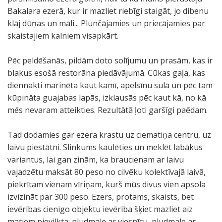
Bakalara ezerā, kur ir mazliet riebīgi staigāt, jo dibenu
klāj dūņas un māli... Plunčājamies un priecājamies par
skaistajiem kalniem visapkārt.
Pēc peldēšanās, pildām doto solījumu un prasām, kas ir
blakus esošā restorāna piedāvājumā. Cūkas gaļa, kas
diennakti marinēta kaut kamī, apelsīnu sulā un pēc tam
kūpināta guajabas lapās, izklausās pēc kaut kā, no kā
mēs nevaram atteikties. Rezultātā ļoti garšīgi paēdam.
Tad dodamies gar ezera krastu uz ciematiņa centru, uz
laivu piestātni. Slinkums kaulēties un meklēt labākus
variantus, lai gan zinām, ka braucienam ar laivu
vajadzētu maksāt 80 peso no cilvēku kolektīvajā laivā,
piekrītam vienam vīriņam, kurš mūs divus vien apsola
izvizināt par 300 peso. Ezers, protams, skaists, bet
ievērības cienīgo objektu ievērība šķiet mazliet aiz
matiem pievilkta: pludmale ar viesnīcu, pludmale ar