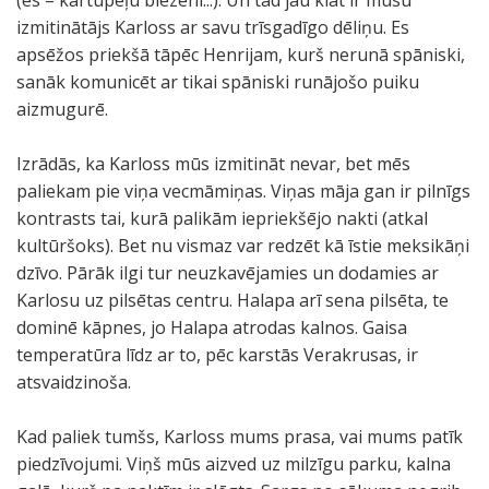
(es – kartupeļu biezeni...). Un tad jau klāt ir mūsu
izmitinātājs Karloss ar savu trīsgadīgo dēliņu. Es
apsēžos priekšā tāpēc Henrijam, kurš nerunā spāniski,
sanāk komunicēt ar tikai spāniski runājošo puiku
aizmugurē.
Izrādās, ka Karloss mūs izmitināt nevar, bet mēs
paliekam pie viņa vecmāmiņas. Viņas māja gan ir pilnīgs
kontrasts tai, kurā palikām iepriekšējo nakti (atkal
kultūršoks). Bet nu vismaz var redzēt kā īstie meksikāņi
dzīvo. Pārāk ilgi tur neuzkavējamies un dodamies ar
Karlosu uz pilsētas centru. Halapa arī sena pilsēta, te
dominē kāpnes, jo Halapa atrodas kalnos. Gaisa
temperatūra līdz ar to, pēc karstās Verakrusas, ir
atsvaidzinoša.
Kad paliek tumšs, Karloss mums prasa, vai mums patīk
piedzīvojumi. Viņš mūs aizved uz milzīgu parku, kalna