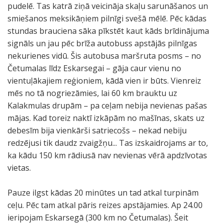
pudelē. Tas katrā ziņā veicināja skaļu sarunāšanos un
smiešanos meksikāņiem pilnīgi svešā mēlē. Pēc kādas
stundas brauciena sāka pīkstēt kaut kāds brīdinājuma
signāls un jau pēc brīža autobuss apstājās pilnīgas
nekurienes vidū. Šis autobusa maršruta posms – no
Četumalas līdz Eskarsegai – gāja caur vienu no
vientuļākajiem reģioniem, kādā vien ir būts. Vienreiz
mēs no tā nogriezāmies, lai 60 km brauktu uz
Kalakmulas drupām – pa ceļam nebija nevienas pašas
mājas. Kad toreiz naktī izkāpām no mašīnas, skats uz
debesīm bija vienkārši satriecošs – nekad nebiju
redzējusi tik daudz zvaigžņu... Tas izskaidrojams ar to,
ka kādu 150 km rādiusā nav nevienas vērā apdzīvotas
vietas.
Pauze ilgst kādas 20 minūtes un tad atkal turpinām
ceļu. Pēc tam atkal pāris reizes apstājamies. Ap 24.00
ieripojam Eskarsegā (300 km no Četumalas). Šeit