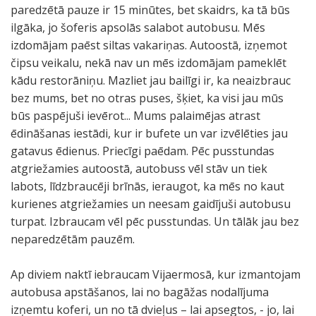
paredzētā pauze ir 15 minūtes, bet skaidrs, ka tā būs
ilgāka, jo šoferis apsolās salabot autobusu. Mēs
izdomājam paēst siltas vakariņas. Autoostā, izņemot
čipsu veikalu, nekā nav un mēs izdomājam pameklēt
kādu restorāniņu. Mazliet jau bailīgi ir, ka neaizbrauc
bez mums, bet no otras puses, šķiet, ka visi jau mūs
būs paspējuši ievērot... Mums palaimējas atrast
ēdināšanas iestādi, kur ir bufete un var izvēlēties jau
gatavus ēdienus. Priecīgi paēdam. Pēc pusstundas
atgriežamies autoostā, autobuss vēl stāv un tiek
labots, līdzbraucēji brīnās, ieraugot, ka mēs no kaut
kurienes atgriežamies un neesam gaidījuši autobusu
turpat. Izbraucam vēl pēc pusstundas. Un tālāk jau bez
neparedzētām pauzēm.
Ap diviem naktī iebraucam Vijaermosā, kur izmantojam
autobusa apstāšanos, lai no bagāžas nodalījuma
izņemtu koferi, un no tā dvieļus – lai apsegtos, - jo, lai