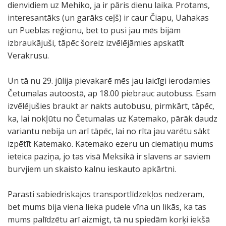
dienvidiem uz Mehiko, ja ir pāris dienu laika. Protams,
interesantāks (un garāks ceļš) ir caur Čiapu, Uahakas
un Pueblas reģionu, bet to pusi jau mēs bijām
izbraukājuši, tāpēc šoreiz izvēlējāmies apskatīt
Verakrusu.
Un tā nu 29. jūlija pievakarē mēs jau laicīgi ierodamies
Četumalas autoostā, ap 18.00 piebrauc autobuss. Esam
izvēlējušies braukt ar nakts autobusu, pirmkārt, tāpēc,
ka, lai nokļūtu no Četumalas uz Katemako, pārāk daudz
variantu nebija un arī tāpēc, lai no rīta jau varētu sākt
izpētīt Katemako. Katemako ezeru un ciematiņu mums
ieteica paziņa, jo tas visā Meksikā ir slavens ar saviem
burvjiem un skaisto kalnu ieskauto apkārtni.
Parasti sabiedriskajos transportlīdzekļos nedzeram,
bet mums bija viena lieka pudele vīna un likās, ka tas
mums palīdzētu arī aizmigt, tā nu spiedām korķi iekšā