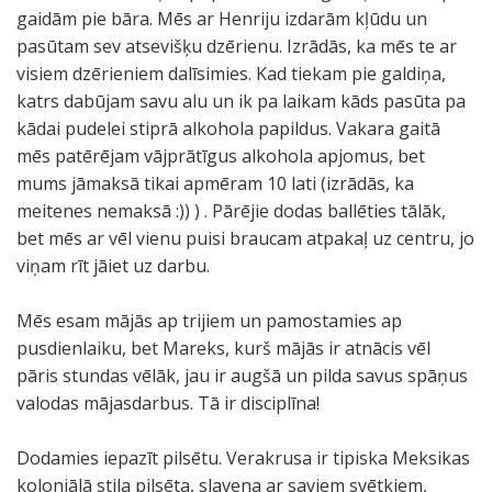
gaidām pie bāra. Mēs ar Henriju izdarām kļūdu un
pasūtam sev atsevišķu dzērienu. Izrādās, ka mēs te ar
visiem dzērieniem dalīsimies. Kad tiekam pie galdiņa,
katrs dabūjam savu alu un ik pa laikam kāds pasūta pa
kādai pudelei stiprā alkohola papildus. Vakara gaitā
mēs patērējam vājprātīgus alkohola apjomus, bet
mums jāmaksā tikai apmēram 10 lati (izrādās, ka
meitenes nemaksā :)) ) . Pārējie dodas ballēties tālāk,
bet mēs ar vēl vienu puisi braucam atpakaļ uz centru, jo
viņam rīt jāiet uz darbu.
Mēs esam mājās ap trijiem un pamostamies ap
pusdienlaiku, bet Mareks, kurš mājās ir atnācis vēl
pāris stundas vēlāk, jau ir augšā un pilda savus spāņus
valodas mājasdarbus. Tā ir disciplīna!
Dodamies iepazīt pilsētu. Verakrusa ir tipiska Meksikas
koloniālā stila pilsēta, slavena ar saviem svētkiem,