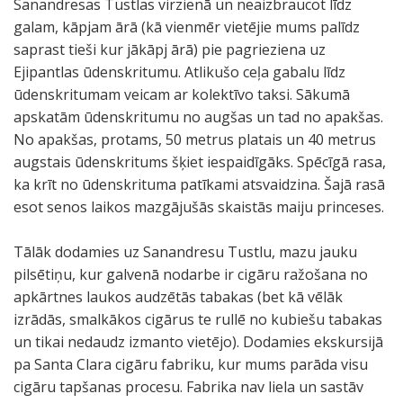
Sanandresas Tustlas virzienā un neaizbraucot līdz
galam, kāpjam ārā (kā vienmēr vietējie mums palīdz
saprast tieši kur jākāpj ārā) pie pagrieziena uz
Ejipantlas ūdenskritumu. Atlikušo ceļa gabalu līdz
ūdenskritumam veicam ar kolektīvo taksi. Sākumā
apskatām ūdenskritumu no augšas un tad no apakšas.
No apakšas, protams, 50 metrus platais un 40 metrus
augstais ūdenskritums šķiet iespaidīgāks. Spēcīgā rasa,
ka krīt no ūdenskrituma patīkami atsvaidzina. Šajā rasā
esot senos laikos mazgājušās skaistās maiju princeses.
Tālāk dodamies uz Sanandresu Tustlu, mazu jauku
pilsētiņu, kur galvenā nodarbe ir cigāru ražošana no
apkārtnes laukos audzētās tabakas (bet kā vēlāk
izrādās, smalkākos cigārus te rullē no kubiešu tabakas
un tikai nedaudz izmanto vietējo). Dodamies ekskursijā
pa Santa Clara cigāru fabriku, kur mums parāda visu
cigāru tapšanas procesu. Fabrika nav liela un sastāv