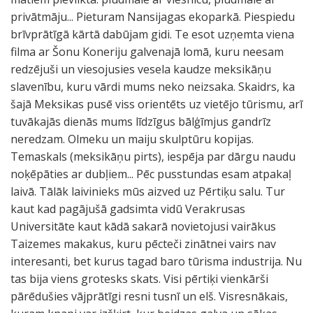
privātmāju... Pieturam Nansijagas ekoparkā. Piespiedu
brīvprātīgā kārtā dabūjam gidi. Te esot uzņemta viena
filma ar Šonu Koneriju galvenajā lomā, kuru neesam
redzējuši un viesojusies vesela kaudze meksikāņu
slavenību, kuru vārdi mums neko neizsaka. Skaidrs, ka
šajā Meksikas pusē viss orientēts uz vietējo tūrismu, arī
tuvākajās dienās mums līdzīgus bālģīmjus gandrīz
neredzam. Olmeku un maiju skulptūru kopijas.
Temaskals (meksikāņu pirts), iespēja par dārgu naudu
noķēpāties ar dubļiem... Pēc pusstundas esam atpakaļ
laivā. Tālāk laivinieks mūs aizved uz Pērtiķu salu. Tur
kaut kad pagājušā gadsimta vidū Verakrusas
Universitāte kaut kādā sakarā novietojusi vairākus
Taizemes makakus, kuru pēcteči zinātnei vairs nav
interesanti, bet kurus tagad baro tūrisma industrija. Nu
tas bija viens grotesks skats. Visi pērtiķi vienkārši
pārēdušies vājprātīgi resni tusnī un elš. Visresnākais,