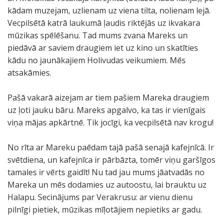
kādam muzejam, uzlienam uz viena tilta, nolienam lejā.
Vecpilsētā katrā laukumā ļaudis riktējās uz ikvakara
mūzikas spēlēšanu. Tad mums zvana Mareks un
piedāvā ar saviem draugiem iet uz kino un skatīties
kādu no jaunākajiem Holivudas veikumiem. Mēs
atsakāmies.
Pašā vakarā aizejam ar tiem pašiem Mareka draugiem
uz ļoti jauku bāru. Mareks apgalvo, ka tas ir vienīgais
viņa mājas apkārtnē. Tik jocīgi, ka vecpilsētā nav krogu!
No rīta ar Mareku paēdam tajā pašā senajā kafejnīcā. Ir
svētdiena, un kafejnīca ir pārbāzta, tomēr viņu garšīgos
tamales ir vērts gaidīt! Nu tad jau mums jāatvadās no
Mareka un mēs dodamies uz autoostu, lai brauktu uz
Halapu. Secinājums par Verakrusu: ar vienu dienu
pilnīgi pietiek, mūzikas mīļotājiem nepietiks ar gadu.