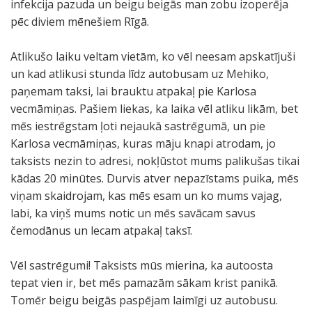
infekcija pazuda un beigu beigās man zobu izoperēja
pēc diviem mēnešiem Rīgā.
Atlikušo laiku veltam vietām, ko vēl neesam apskatījuši
un kad atlikusi stunda līdz autobusam uz Mehiko,
paņemam taksi, lai brauktu atpakaļ pie Karlosa
vecmāmiņas. Pašiem liekas, ka laika vēl atliku likām, bet
mēs iestrēgstam ļoti nejaukā sastrēgumā, un pie
Karlosa vecmāmiņas, kuras māju knapi atrodam, jo
taksists nezin to adresi, nokļūstot mums palikušas tikai
kādas 20 minūtes. Durvis atver nepazīstams puika, mēs
viņam skaidrojam, kas mēs esam un ko mums vajag,
labi, ka viņš mums notic un mēs savācam savus
čemodānus un lecam atpakaļ taksī.
Vēl sastrēgumi! Taksists mūs mierina, ka autoosta
tepat vien ir, bet mēs pamazām sākam krist panikā.
Tomēr beigu beigās paspējam laimīgi uz autobusu.