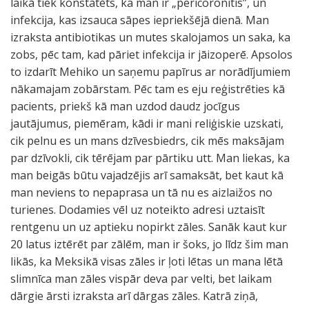
laikā tiek konstatēts, ka man ir „pericoronitis”, un
infekcija, kas izsauca sāpes iepriekšējā dienā. Man
izraksta antibiotikas un mutes skalojamos un saka, ka
zobs, pēc tam, kad pāriet infekcija ir jāizoperē. Apsolos
to izdarīt Mehiko un saņemu papīrus ar norādījumiem
nākamajam zobārstam. Pēc tam es eju reģistrēties kā
pacients, priekš kā man uzdod daudz jocīgus
jautājumus, piemēram, kādi ir mani reliģiskie uzskati,
cik pelnu es un mans dzīvesbiedrs, cik mēs maksājam
par dzīvokli, cik tērējam par pārtiku utt. Man liekas, ka
man beigās būtu vajadzējis arī samaksāt, bet kaut kā
man neviens to nepaprasa un tā nu es aizlaižos no
turienes. Dodamies vēl uz noteikto adresi uztaisīt
rentgenu un uz aptieku nopirkt zāles. Sanāk kaut kur
20 latus iztērēt par zālēm, man ir šoks, jo līdz šim man
likās, ka Meksikā visas zāles ir ļoti lētas un mana lētā
slimnīca man zāles vispār deva par velti, bet laikam
dārgie ārsti izraksta arī dārgas zāles. Katrā ziņā,