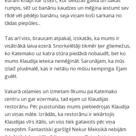
kuram knapi var izšķirt, kur beidzas galva un sākas
rumpis, sēž uz banānu kaudzes un mēģina iestumt sev
rīklē vēl pēdējo banānu, seja viņam koši sarkana no
tādas piepūles...
Tas arī viss, braucam atpakaļ, izskatās, ka mums ir
visātrākā laiva ezerā. Snorkelētāji tikmēr ķer gliemežus,
ko Katemako uz katra stūra piedāvā nobaudīt, bet ko
mums Klaudija ieteica nemēģināt. Sarunājam, ka mūs
izlaiž pludmalē, kas ir netālu no mūsu kempinga. Ejam
gulēt.
Vakarā ceļamies un izmetam līkumu pa Katemako
centru un gar ezermalu, tad ejam uz Klaudijas
restorānu. Pēc pusstundas mums piebiedrojas Klaudija
un viņas māte. Izrādās, ka restorānu ir iekārtojis
Klaudijas vīrs itālis, un viss tiek gatavots pēc viņa
receptēm. Fantastiski garšīgi! Nekur Meksikā nebijām