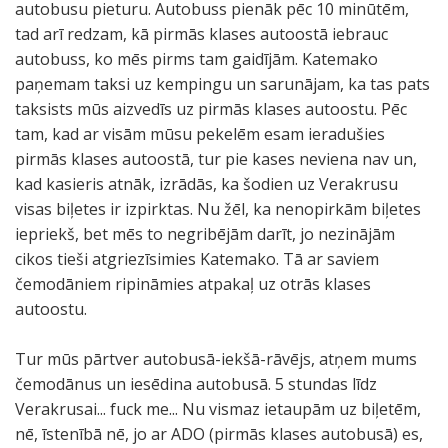
autobusu pieturu. Autobuss pienāk pēc 10 minūtēm,
tad arī redzam, kā pirmās klases autoostā iebrauc
autobuss, ko mēs pirms tam gaidījām. Katemako
paņemam taksi uz kempingu un sarunājam, ka tas pats
taksists mūs aizvedīs uz pirmās klases autoostu. Pēc
tam, kad ar visām mūsu pekelēm esam ieradušies
pirmās klases autoostā, tur pie kases neviena nav un,
kad kasieris atnāk, izrādās, ka šodien uz Verakrusu
visas biļetes ir izpirktas. Nu žēl, ka nenopirkām biļetes
iepriekš, bet mēs to negribējām darīt, jo nezinājām
cikos tieši atgriezīsimies Katemako. Tā ar saviem
čemodāniem ripināmies atpakaļ uz otrās klases
autoostu.
Tur mūs pārtver autobusā-iekšā-rāvējs, atņem mums
čemodānus un iesēdina autobusā. 5 stundas līdz
Verakrusai... fuck me... Nu vismaz ietaupām uz biļetēm,
nē, īstenībā nē, jo ar ADO (pirmās klases autobusā) es,