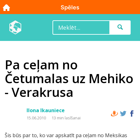
Pa ceļam no
Četumalas uz Mehiko
- Verakrusa
Ilona Ikauniece
15.06.2010
13 min lasīšanai
Šis būs par to, ko var apskatīt pa ceļam no Meksikas