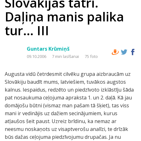
Slovākijas tatri.
Daļiņa manis palika
tur… III
Guntars Krūmiņš
09.10.2006
7 min lasīšanai
75 foto
Augusta vidū četrdesmit cilvēku grupa aizbraucām uz
Slovākiju baudīt mums, latviešiem, tuvākos augstos
kalnus. Iespaidus, redzēto un piedzīvoto izklāstīju šāda
pat nosaukuma ceļojuma apraksta 1. un 2. daļā. Kā jau
domājošu būtni (vismaz man pašam tā šķiet), tas viss
mani ir vedinājis uz dažiem secinājumiem, kurus
atļaušos šeit paust. Uzreiz brīdinu, ka nemaz ar
neesmu noskaņots uz visaptverošu analīzi, te drīzāk
būs dažas ceļojuma piedzīvojumu drupačas. Ja nu