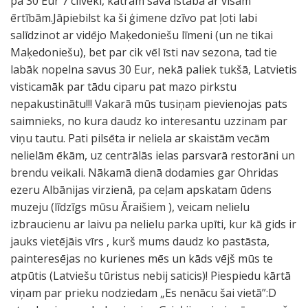
pa 30 Eur 7 cilvēki, katram sava istaba ar visām
ērtībām.Jāpiebilst ka ši ģimene dzīvo pat ļoti labi
salīdzinot ar vidējo Maķedoniešu līmeni (un ne tikai
Maķedoniešu), bet par cik vēl īsti nav sezona, tad tie
labāk nopelna savus 30 Eur, nekā paliek tukšā, Latvietis
visticamāk par tādu ciparu pat mazo pirkstu
nepakustinātu!!! Vakarā mūs tusiņam pievienojas pats
saimnieks, no kura daudz ko interesantu uzzinam par
viņu tautu. Pati pilsēta ir neliela ar skaistām vecām
nelielām ēkām, uz centrālās ielas parsvarā restorāni un
brendu veikali. Nākamā dienā dodamies gar Ohridas
ezeru Albānijas virzienā, pa ceļam apskatam ūdens
muzeju (līdzīgs mūsu Āraišiem ), veicam nelielu
izbraucienu ar laivu pa nelielu parka upīti, kur kā gids ir
jauks vietējāis vīrs , kurš mums daudz ko pastāsta,
painteresējas no kurienes mēs un kāds vējš mūs te
atpūtis (Latviešu tūristus nebij saticis)! Piespiedu kārtā
viņam par prieku nodziedam „Es nenācu šai vietā”:D