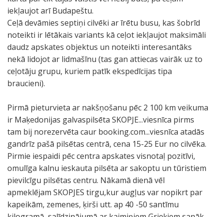
iekļaujot arī Budapeštu.
Ceļā devāmies septiņi cilvēki ar īrētu busu, kas šobrīd
noteikti ir lētākais variants kā ceļot iekļaujot maksimāli
daudz apskates objektus un noteikti interesantāks
nekā lidojot ar lidmašīnu (tas gan attiecas vairāk uz to
ceļotāju grupu, kuriem patīk ekspedīcijas tipa
braucieni).
Pirmā pieturvieta ar nakšņošanu pēc 2 100 km veikuma
ir Maķedonijas galvaspilsēta SKOPJE...viesnīca pirms
tam bij norezervēta caur booking.com...viesnīca atadās
gandrīz pašā pilsētas centrā, cena 15-25 Eur no cilvēka.
Pirmie iespaidi pēc centra apskates visnotaļ pozitīvi,
omulīga kalnu ieskauta pilsēta ar sakoptu un tūristiem
pievilcīgu pilsētas centru. Nākamā dienā vēl
apmeklējam SKOPJES tirgu,kur augļus var nopikrt par
kapeikām, zemenes, ķirši utt. ap 40 -50 santīmu
kilogramā, salīdzinājumā ar kaimiņiem Grieķiem sanāk