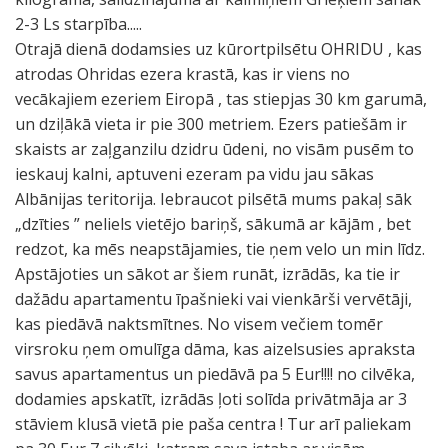
2-3 Ls starpība.....
Otrajā dienā dodamsies uz kūrortpilsētu OHRIDU , kas
atrodas Ohridas ezera krastā, kas ir viens no
vecākajiem ezeriem Eiropā , tas stiepjas 30 km garumā,
un dziļākā vieta ir pie 300 metriem. Ezers patiešām ir
skaists ar zaļganzilu dzidru ūdeni, no visām pusēm to
ieskauj kalni, aptuveni ezeram pa vidu jau sākas
Albānijas teritorija. Iebraucot pilsētā mums pakaļ sāk
„dzīties ” neliels vietējo bariņš, sākumā ar kājām , bet
redzot, ka mēs neapstājamies, tie ņem velo un min līdz.
Apstājoties un sākot ar šiem runāt, izrādās, ka tie ir
dažādu apartamentu īpašnieki vai vienkārši vervētāji,
kas piedāvā naktsmītnes. No visem večiem tomēr
virsroku ņem omulīga dāma, kas aizelsusies apraksta
savus apartamentus un piedāvā pa 5 Eur!!!! no cilvēka,
dodamies apskatīt, izrādās ļoti solīda privātmāja ar 3
stāviem klusā vietā pie paša centra ! Tur arī paliekam