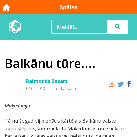
Balkānu tūre....
Raimonds Batars
04.06.2010
2 min lasīšanai
Maķedonija
Tā nu šogad bij pienācis kārtējais Balkānu valstu
apmeklējums,šoreiz iekrita Maķedonijas un Grieķijas
kārta par cik tajās valstīs vēl nebij būts, pa ceļam