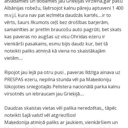
atvadamies un dodamies jau Grieķijas virzienā,gar pašu
Albānijas robežu, šķērsojot kalnu pāreju aptuveni 1 400
m.v.j.l, kura nav pat iezīmēta daudzās kartēs.....ir to
vērts, šaurs līkumots ceļš bez drošības barjerām,
samainīties ar pretīm braucošu auto pagrūti, bet skats
kas paveras no augšas uz visu Ohridas ezeru ir
vienkārši pasakains, esmu bijis daudz kur, bet tā
noteikti paliks atmiņā kā viena no skaistākajām
vietām.....
Ripojot jau lejā pa otru pusi , paveras līdzīga ainava uz
PRESPAS ezeru, nepilna stunda vēl pa Maķedoniju
lūkojoties sniegotajās Pelistera nacionālā parka kalnu
virsotnēs un iebraucam jau Grieķijā.....
Daudzas skaistas vietas vēl palika neredzētas,, tāpēc
noteikti šajā valstī vēl atgriezīšos!
Maķedonija atmiņā paliks ar jaukiem, vienkāršiem un