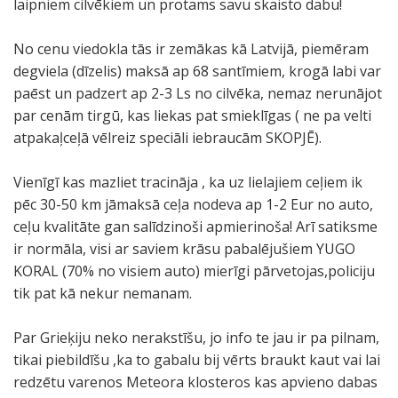
laipniem cilvēkiem un protams savu skaisto dabu!
No cenu viedokla tās ir zemākas kā Latvijā, piemēram
degviela (dīzelis) maksā ap 68 santīmiem, krogā labi var
paēst un padzert ap 2-3 Ls no cilvēka, nemaz nerunājot
par cenām tirgū, kas liekas pat smieklīgas ( ne pa velti
atpakaļceļā vēlreiz speciāli iebraucām SKOPJĒ).
Vienīgī kas mazliet tracināja , ka uz lielajiem ceļiem ik
pēc 30-50 km jāmaksā ceļa nodeva ap 1-2 Eur no auto,
ceļu kvalitāte gan salīdzinoši apmierinoša! Arī satiksme
ir normāla, visi ar saviem krāsu pabalējušiem YUGO
KORAL (70% no visiem auto) mierīgi pārvetojas,policiju
tik pat kā nekur nemanam.
Par Grieķiju neko nerakstīšu, jo info te jau ir pa pilnam,
tikai piebildīšu ,ka to gabalu bij vērts braukt kaut vai lai
redzētu varenos Meteora klosteros kas apvieno dabas