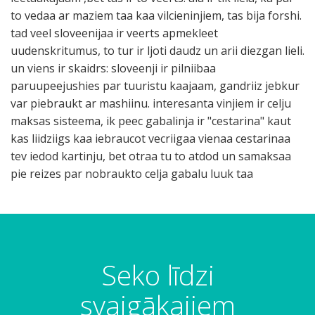
to vedaa ar maziem taa kaa vilcieninjiem, tas bija forshi.
tad veel sloveenijaa ir veerts apmekleet
uudenskritumus, to tur ir ljoti daudz un arii diezgan lieli.
un viens ir skaidrs: sloveenji ir pilniibaa
paruupeejushies par tuuristu kaajaam, gandriiz jebkur
var piebraukt ar mashiinu. interesanta vinjiem ir celju
maksas sisteema, ik peec gabalinja ir "cestarina" kaut
kas liidziigs kaa iebraucot vecriigaa vienaa cestarinaa
tev iedod kartinju, bet otraa tu to atdod un samaksaa
pie reizes par nobraukto celja gabalu luuk taa
Seko līdzi
svaigākajiem