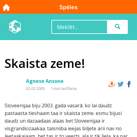
Skaista zeme!
Agnese Ansone
02.02.2005
1 min lasīšanai
Sloveenijaa biju 2003. gada vasarā. ko lai daudz
pastaasta tieshaam taa ir skaista zeme. esmu bijusi
daudz un dazaadaas alaas bet Sloveenijaa ir
visgrandiozaakaa. taisniiba ieejas biljete arii nav no
leetaakajaam ,bet tas ir to veerts. ala ir tik liela, ka par