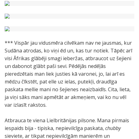
*** Vispār jau vidusmēra cilvēkam nav ne jausmas, kur
Sudāna atrodas, ko viņi ēd un, kas tur notiek. Tāpēc arī
visi Āfrikas glābēji smagi ieberžas, atbraucot uz šejieni
un dabonot glābt paši sevi. Pēdējās nedēļās
pieredzētais man liek justies kā varonei, jo, lai arī es
mēdzu čīkstēt, pat elle uz ielas, putekļi, draudīga
paskata mellie mani no šejienes neaizbaidīs. Cita, lieta,
ja viņi sāks mani apmētāt ar akmeņiem, vai ko nu vēl
var izlasīt rakstos.
Atbrauca te viena Lielbritānijas pilsone. Mana pirmais
iespaids bija - tipiska, nepievilcīga paskata,
chubby
sieviete, ar tikpat nepievilcīgām manierēm un