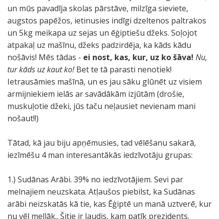
un mūs pavadīja skolas pārstāve, milzīga sieviete,
augstos papēžos, ietinusies indīgi dzeltenos paltrakos
un 5kg meikapa uz sejas un ēģiptiešu džeks. Soļojot
atpakaļ uz mašīnu, džeks padzirdēja, ka kāds kādu
nošāvis! Mēs tādas -
ei nost, kas, kur, uz ko šāva!
Nu,
tur kāds uz kaut ko!
Bet te tā parasti nenotiek!
Ietrausāmies mašīnā, un es jau sāku glūnēt uz visiem
armijniekiem ielās ar savādākām izjūtām (drošie,
muskuļotie džeki, jūs taču neļausiet nevienam mani
nošaut!!)
Tātad, kā jau biju apņēmusies, tad vēlēšanu sakarā,
iezīmēšu 4 man interesantākās iedzīvotāju grupas:
1.) Sudānas Arābi. 39% no iedzīvotājiem. Sevi par
melnajiem neuzskata. Atļaušos piebilst, ka Sudānas
arābi neizskatās kā tie, kas Ēģiptē un manā uztverē, kur
nu vēl mellāk.. Šitie ir ļaudis, kam patīk prezidents.