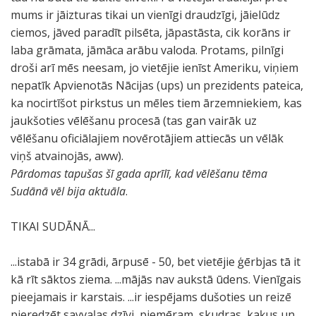
mums ir jāizturas tikai un vienīgi draudzīgi, jāielūdz
ciemos, jāved paradīt pilsēta, jāpastāsta, cik korāns ir
laba grāmata, jāmāca arābu valoda. Protams, pilnīgi
droši arī mēs neesam, jo vietējie ienīst Ameriku, viņiem
nepatīk Apvienotās Nācijas (ups) un prezidents pateica,
ka nocirtīšot pirkstus un mēles tiem ārzemniekiem, kas
jaukšoties vēlēšanu procesā (tas gan vairāk uz
vēlēšanu oficiālajiem novērotājiem attiecās un vēlāk
viņš atvainojās, aww).
P
ārdomas tapušas šī gada aprīlī, kad vēlēšanu tēma
Sudānā vēl bija aktuāla
.
TIKAI SUDĀNĀ...
...istabā ir 34 grādi, ārpusē - 50, bet vietējie ģērbjas tā it
kā rīt sāktos ziema. ...mājās nav aukstā ūdens. Vienīgais
pieejamais ir karstais. ...ir iespējams dušoties un reizē
pieredzēt savvaļas dzīvi, piemēram, skudras, kaķus un