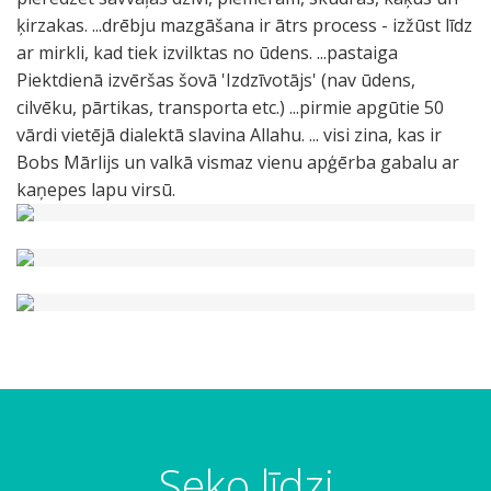
ķirzakas. ...drēbju mazgāšana ir ātrs process - izžūst līdz
ar mirkli, kad tiek izvilktas no ūdens. ...pastaiga
Piektdienā izvēršas šovā 'Izdzīvotājs' (nav ūdens,
cilvēku, pārtikas, transporta etc.) ...pirmie apgūtie 50
vārdi vietējā dialektā slavina Allahu. ... visi zina, kas ir
Bobs Mārlijs un valkā vismaz vienu apģērba gabalu ar
kaņepes lapu virsū.
S
P
S
B
b
k
K
P
T
V
U
M
P
Š
A
H
p
U
k
a
k
ē
ē
ā
a
i
i
i
n
ā
u
i
t
e
a
n
o
g
o
r
r
z
s
e
p
ņ
t
j
s
t
d
l
r
a
l
ā
l
n
n
u
i
k
i
š
ā
a
d
ā
o
l
a
t
Seko līdzi
a
j
o
i
i
c
t
t
s
g
e
s
i
s
d
o
u
p