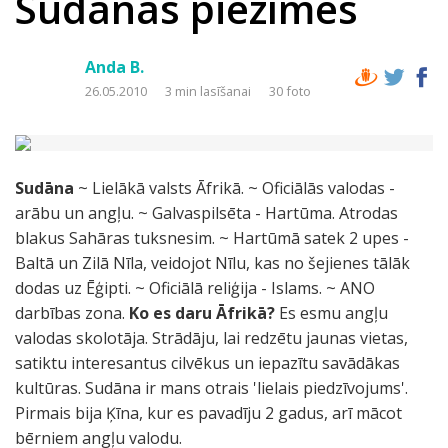
Sudānas piezīmes
Anda B.
26.05.2010
3 min lasīšanai
30 foto
Sudāna
~ Lielākā valsts Āfrikā. ~ Oficiālās valodas -
arābu un angļu. ~ Galvaspilsēta - Hartūma. Atrodas
blakus Sahāras tuksnesim. ~ Hartūmā satek 2 upes -
Baltā un Zilā Nīla, veidojot Nīlu, kas no šejienes tālāk
dodas uz Ēģipti. ~ Oficiālā reliģija - Islams. ~ ANO
darbības zona.
Ko es daru Āfrikā?
Es esmu angļu
valodas skolotāja. Strādāju, lai redzētu jaunas vietas,
satiktu interesantus cilvēkus un iepazītu savādākas
kultūras. Sudāna ir mans otrais 'lielais piedzīvojums'.
Pirmais bija Ķīna, kur es pavadīju 2 gadus, arī mācot
bērniem angļu valodu.