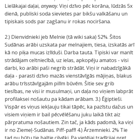
Lielākajai daļai,
anyway
. Viņi dzīvo pēc korāna, lūdzās 5x
dienā, publiski soda sievietes par bikšu valkāšanu un
tipiskais sods par zagšanu ir rokas nociršana.
2.) Dienvidnieki jeb Melnie (tā wiki saka) 52%. Šitos
Sudānas arābi uzskata par melnajiem, tiesa, izskatās arī
kā no piķa mucas izlīduši. Darba tauta. Tipiski var manīt
strādājam celtniecībā, uz ielas, apkopēju amatos - visi
darbi, ko arābi paši negrib strādāt. Viņi ir nabadzīgākā
daļa - parasti dzīvo mazās vienstāvīgās mājiņas, blakus
arābu trīsstāvīgajām pilīm būvēm. Šitie sev grib
tiesības, ne visi ir musulmaņi, un daļa no viņiem labprāt
profilaksei nošautu pa kādam arābam. 3.) Ēģiptieši.
Vispār es viņus iekļauju tikai tāpēc, ka pazīstu dažus un
visiem viņiem ir bail pēcvēlēšanu juku laikā tikt aiz
pārpratuma nošautiem. Zin tač, ja kāds padomā, ka viņi
ir no Ziemeļ-Sudānas. Piff-paff! 4.) Ārzemnieki. 2% Tie
tad nu būtu tie baltie cilvēki. Pa vietējai tradīcijai pret