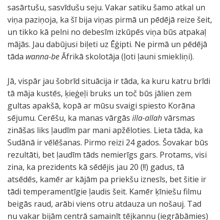
sasārtušu, sasvīdušu seju. Vakar satiku šamo atkal un
viņa paziņoja, ka šī bija viņas pirmā un pēdējā reize šeit,
un tikko kā pelni no debesīm izkūpēs viņa būs atpakaļ
mājās. Jau dabūjusi biļeti uz Ēģipti. Ne pirmā un pēdējā
tāda
wanna-be
Āfrikā skolotāja (ļoti ļauni smiekliņi).
Jā, vispār jau šobrīd situācija ir tāda, ka kuru katru brīdi
tā māja kustēs, ķieģeļi bruks un toč būs jālien zem
gultas apakšā, kopā ar mūsu svaigi spiesto Korāna
sējumu. Cerēšu, ka manas vārgās
illa-allah
vārsmas
zināšas liks ļaudīm par mani apžēloties. Lieta tāda, ka
Sudānā ir vēlēšanas. Pirmo reizi 24 gados. Šovakar būs
rezultāti, bet ļaudīm tāds nemierīgs gars. Protams, visi
zina, ka prezidents kā sēdējis jau 20 (!!) gadus, tā
atsēdēs, kamēr ar kājām pa priekšu iznesīs, bet šitie ir
tādi temperamentīgie ļaudis šeit. Kamēr ķīniešu filmu
beigās raud, arābi viens otru atdauza un nošauj. Tad
nu vakar bijām centrā samainīt tējkannu (iegrābāmies)