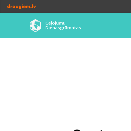
Ceļojumu
Dienasgrāmatas