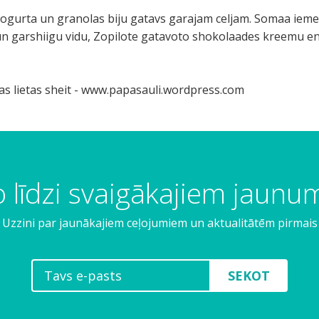
a jogurta un granolas biju gatavs garajam celjam. Somaa ieme
 un garshiigu vidu, Zopilote gatavoto shokolaades kreemu ene
as lietas sheit - www.papasauli.wordpress.com
 līdzi svaigākajiem jaun
Uzzini par jaunākajiem ceļojumiem un aktualitātēm pirmais
SEKOT