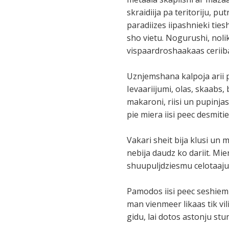
skraidiija pa teritoriju, pu
paradiizes iipashnieki ties
sho vietu. Nogurushi, nol
vispaardroshaakaas ceriiba
Uznjemshana kalpoja arii p
Ievaariijumi, olas, skaabs, 
makaroni, riisi un pupinjas
pie miera iisi peec desmiti
Vakari sheit bija klusi un
nebija daudz ko dariit. Mi
shuupuljdziesmu celotaaju
Pamodos iisi peec seshiem ri
man vienmeer likaas tik vi
gidu, lai dotos astonju st