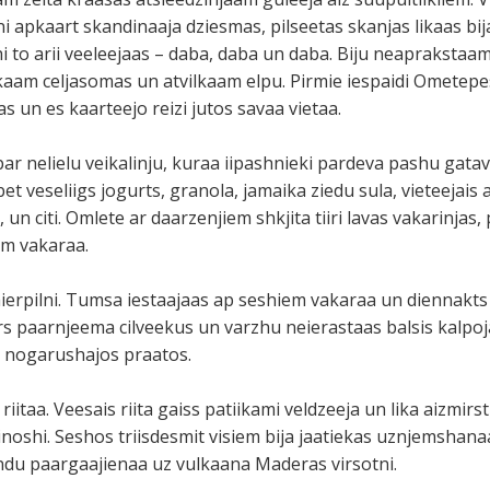
tni apkaart skandinaaja dziesmas, pilseetas skanjas likaas bija
hi to arii veeleejaas – daba, daba un daba. Biju neaprakstaa
ikaam celjasomas un atvilkaam elpu. Pirmie iespaidi Ometep
s un es kaarteejo reizi jutos savaa vietaa.
ar nelielu veikalinju, kuraa iipashnieki pardeva pashu gata
bet veseliigs jogurts, granola, jamaika ziedu sula, vieteejais 
, un citi. Omlete ar daarzenjiem shkjita tiiri lavas vakarinj
em vakaraa.
 mierpilni. Tumsa iestaajaas ap seshiem vakaraa un diennakts
ers paarnjeema cilveekus un varzhu neierastaas balsis kalpoj
 nogarushajos praatos.
itaa. Veesais riita gaiss patiikami veldzeeja un lika aizmirst
linoshi. Seshos triisdesmit visiem bija jaatiekas uznjemshana
undu paargaajienaa uz vulkaana Maderas virsotni.