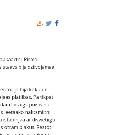
 apkaartni. Pirmo
 staavs bija dziivojamaa
eritorija bija koku un
jaas platiibas. Pa tikpat
am liidziigs puisis no
es leetaako naktsmiitni
 istabinjaa ar divvietiigu
ns otram blakus. Restoti
istas un mazi caaleeni