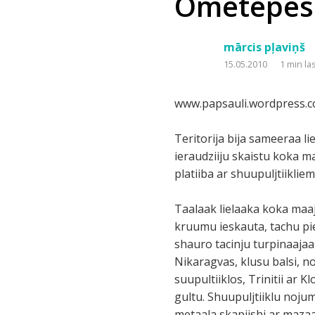
Ometepes
mārcis pļaviņš
15.05.2010
1 min la
www.papsauli.wordpress.
Teritorija bija sameeraa li
ieraudziiju skaistu koka m
platiiba ar shuupuljtiikliem
Taalaak lielaaka koka maaj
kruumu ieskauta, tachu piet
shauro tacinju turpinaaja
Nikaragvas, klusu balsi, n
suupultiiklos, Trinitii ar 
gultu. Shuupuljtiiklu nojum
metaala skapiishi ar mazaa