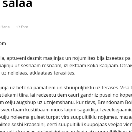
 salaa
sīšanai
17 foto
com
ela, aptuveni desmit maajinjas un nojumiites bija izseetas pa
aajinju uz seshaam resnaam, izliektaam koka kaajaam. Otrais
 uz nelielaas, atklaataas terasiites.
inja uz betona pamatiem un shuupuljtiiklu uz terases. Visa t
iekami tiira, lai redzeetu tiem cauri gandriiz pusei no kopee
am celju augshup uz uznjemshanu, kur tievs, Brendonam Boid
osveertaam kustiibaam muus laipni sagaidiija. Izveeleejaami
Klouiju noleema guleet turpat virs suupultiiklu nojumes, mazaa
iitee seshi kraasaini, eerti suupultiikli suupojaas veejaa vie
m zelta kraasas atsleedzinjaam guleeja aiz suupultiikliem. V