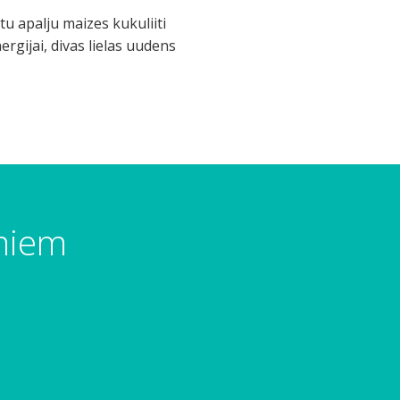
tu apalju maizes kukuliiti
rgijai, divas lielas uudens
umiem