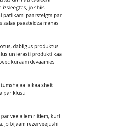
 izsleegtas, jo shiis
mi patiikami paarsteigts par
es salaa paasteidza manas
votus, dabiigus produktus.
alus un ierasti produkti kaa
as, peec kuraam devaamies
 tumshajaa laikaa sheit
a par klusu
 par veelajiem riitiem, kuri
a, jo bijaam rezerveejushi