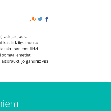
. adrijas juura ir
ut kas liidziigs muusu
iesaku panjemt liidzi
el somaa iemetiet
 aizbraukt, jo gandriiz visi
umiem