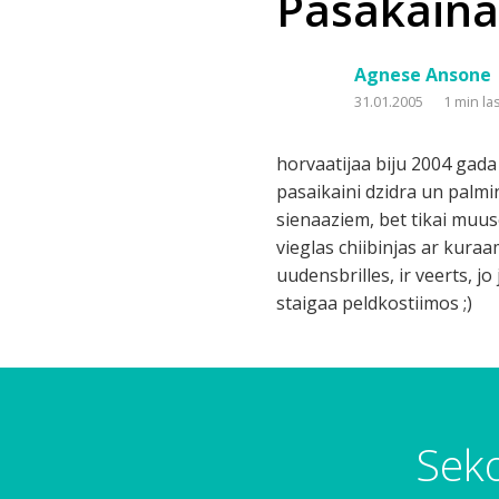
Pasakaina
Agnese Ansone
31.01.2005
1 min la
horvaatijaa biju 2004 gada 
pasaikaini dzidra un palmin
sienaaziem, bet tikai muuse
vieglas chiibinjas ar kuraa
uudensbrilles, ir veerts, jo
staigaa peldkostiimos ;)
g
a
n
d
Seko
r
ī