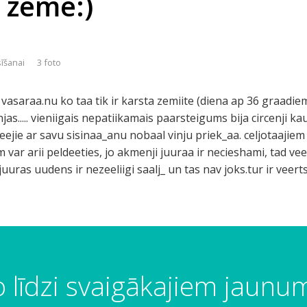
 zeme:)
sīšanai
3 foto
vasaraa.nu ko taa tik ir karsta zemiite (diena ap 36 graadiem)
jas..... vieniigais nepatiikamais paarsteigums bija circenji ka
ejie ar savu sisinaa_anu nobaal vinju priek_aa. celjotaajiem 
m var arii peldeeties, jo akmenji juuraa ir necieshami, tad ve
 juuras uudens ir nezeeliigi saalj_ un tas nav joks.tur ir veerts
 līdzi svaigākajiem jaun