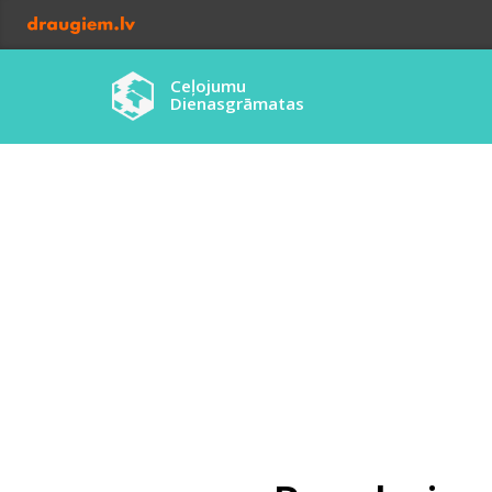
Ceļojumu
Dienasgrāmatas