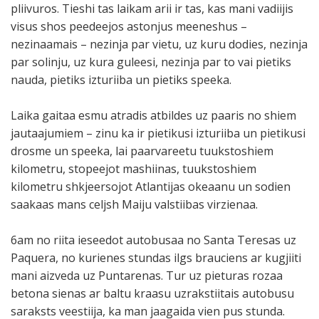
pliivuros. Tieshi tas laikam arii ir tas, kas mani vadiijis
visus shos peedeejos astonjus meeneshus –
nezinaamais – nezinja par vietu, uz kuru dodies, nezinja
par solinju, uz kura guleesi, nezinja par to vai pietiks
nauda, pietiks izturiiba un pietiks speeka.
Laika gaitaa esmu atradis atbildes uz paaris no shiem
jautaajumiem – zinu ka ir pietikusi izturiiba un pietikusi
drosme un speeka, lai paarvareetu tuukstoshiem
kilometru, stopeejot mashiinas, tuukstoshiem
kilometru shkjeersojot Atlantijas okeaanu un sodien
saakaas mans celjsh Maiju valstiibas virzienaa.
6am no riita ieseedot autobusaa no Santa Teresas uz
Paquera, no kurienes stundas ilgs brauciens ar kugjiiti
mani aizveda uz Puntarenas. Tur uz pieturas rozaa
betona sienas ar baltu kraasu uzrakstiitais autobusu
saraksts veestiija, ka man jaagaida vien pus stunda.