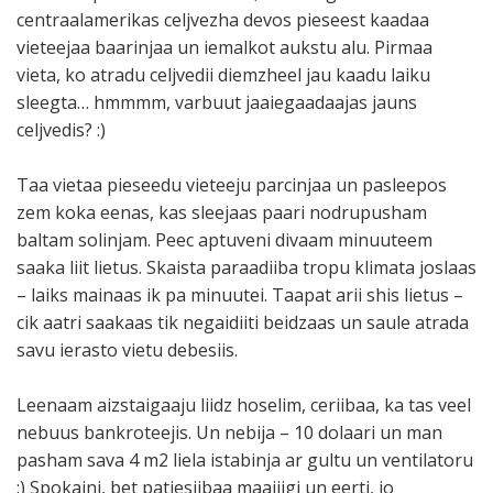
centraalamerikas celjvezha devos pieseest kaadaa
vieteejaa baarinjaa un iemalkot aukstu alu. Pirmaa
vieta, ko atradu celjvedii diemzheel jau kaadu laiku
sleegta… hmmmm, varbuut jaaiegaadaajas jauns
celjvedis? :)
Taa vietaa pieseedu vieteeju parcinjaa un pasleepos
zem koka eenas, kas sleejaas paari nodrupusham
baltam solinjam. Peec aptuveni divaam minuuteem
saaka liit lietus. Skaista paraadiiba tropu klimata joslaas
– laiks mainaas ik pa minuutei. Taapat arii shis lietus –
cik aatri saakaas tik negaidiiti beidzaas un saule atrada
savu ierasto vietu debesiis.
Leenaam aizstaigaaju liidz hoselim, ceriibaa, ka tas veel
nebuus bankroteejis. Un nebija – 10 dolaari un man
pasham sava 4 m2 liela istabinja ar gultu un ventilatoru
:) Spokaini, bet patiesiibaa maajiigi un eerti, jo