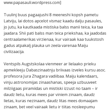
www.papasauli.wordpress.com]
Tuulinj buus pagaajushi 8 meeneshi kopsh pametu
Latviju, lai dotos apcelot vismaz kaadu dalju pasaules,
jo jutu, ka kautkaada mistiska balss manii teica, ka taa
jaadara. Shii pati balss man teica priekshaa, ka jaadodas
centraalamerikas virzienaa, kur vairaak kaa tuukstosh
gadus atpakalj plauka un zeela varenaa Maiju
civilizaacija.
Ventspils Augstskolaa vienmeer ar lielaako prieku
apmekleeju Dabaszinaatnju briivaas izveles kursu asoc.
profesora Jura Zhagara vadiibaa. Maiju kalendaars,
vinju astronomijas zinaashanas, speeja uzbuuveet
milziigaas piramiidas un mistiski izzust no taam – ir
daudz lietu, kuras mees par viniem zinaam, daudz
lietas, kuras nezinaam, daudz litas mees domaajam
zinaam, bet veel vairaak lietu ir tiitas nosleepumu