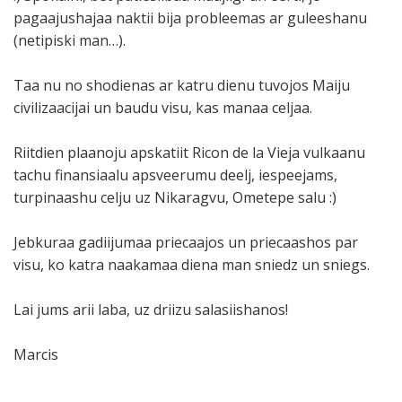
pagaajushajaa naktii bija probleemas ar guleeshanu
(netipiski man…).
Taa nu no shodienas ar katru dienu tuvojos Maiju
civilizaacijai un baudu visu, kas manaa celjaa.
Riitdien plaanoju apskatiit Ricon de la Vieja vulkaanu
tachu finansiaalu apsveerumu deelj, iespeejams,
turpinaashu celju uz Nikaragvu, Ometepe salu :)
Jebkuraa gadiijumaa priecaajos un priecaashos par
visu, ko katra naakamaa diena man sniedz un sniegs.
Lai jums arii laba, uz driizu salasiishanos!
Marcis