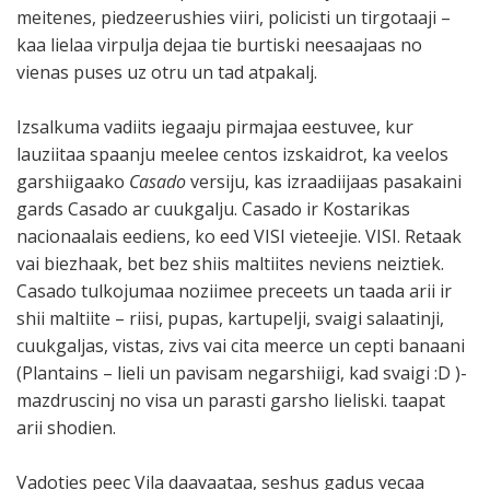
meitenes, piedzeerushies viiri, policisti un tirgotaaji –
kaa lielaa virpulja dejaa tie burtiski neesaajaas no
vienas puses uz otru un tad atpakalj.
Izsalkuma vadiits iegaaju pirmajaa eestuvee, kur
lauziitaa spaanju meelee centos izskaidrot, ka veelos
garshiigaako
Casado
versiju, kas izraadiijaas pasakaini
gards Casado ar cuukgalju. Casado ir Kostarikas
nacionaalais eediens, ko eed VISI vieteejie. VISI. Retaak
vai biezhaak, bet bez shiis maltiites neviens neiztiek.
Casado tulkojumaa noziimee preceets un taada arii ir
shii maltiite – riisi, pupas, kartupelji, svaigi salaatinji,
cuukgaljas, vistas, zivs vai cita meerce un cepti banaani
(Plantains – lieli un pavisam negarshiigi, kad svaigi :D )-
mazdruscinj no visa un parasti garsho lieliski. taapat
arii shodien.
Vadoties peec Vila daavaataa, seshus gadus vecaa