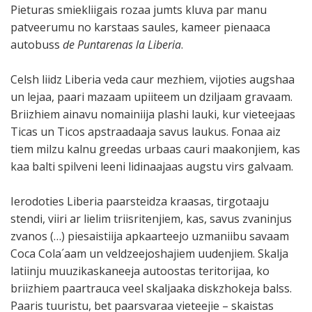
Pieturas smiekliigais rozaa jumts kluva par manu
patveerumu no karstaas saules, kameer pienaaca
autobuss
de Puntarenas la Liberia
.
Celsh liidz Liberia veda caur mezhiem, vijoties augshaa
un lejaa, paari mazaam upiiteem un dziljaam gravaam.
Briizhiem ainavu nomainiija plashi lauki, kur vieteejaas
Ticas un Ticos apstraadaaja savus laukus. Fonaa aiz
tiem milzu kalnu greedas urbaas cauri maakonjiem, kas
kaa balti spilveni leeni lidinaajaas augstu virs galvaam.
Ierodoties Liberia paarsteidza kraasas, tirgotaaju
stendi, viiri ar lielim triisritenjiem, kas, savus zvaninjus
zvanos (…) piesaistiija apkaarteejo uzmaniibu savaam
Coca Cola´aam un veldzeejoshajiem uudenjiem. Skalja
latiinju muuzikaskaneeja autoostas teritorijaa, ko
briizhiem paartrauca veel skaljaaka diskzhokeja balss.
Paaris tuuristu, bet paarsvaraa vieteejie – skaistas