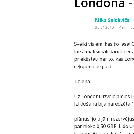
Londona - 
Miks Salcēvičs
30.04.2010
4 min la
Sveiki visiem, kas šo lasa!
laikā maksimāli daudz red
priekšstau par to, kas Lo
ceļojuma iespaidi.
1.diena
Uz Londonu izvēlējāmies li
Izlidošana bija paredzēta 1
plānus, jo bijām rezervēju
par nieka 0,50 GBP. Lidoj
katram. Bet labi ka tā - a