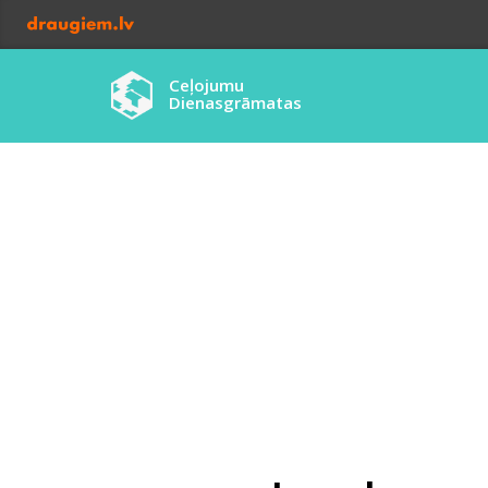
Ceļojumu
Dienasgrāmatas