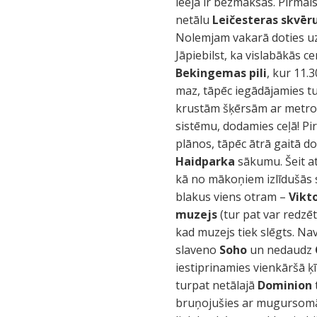
ieeja ir bezmaksas. Pirmai
netālu
Leičesteras skvēr
Nolemjam vakarā doties uz
Jāpiebilst, ka vislabākās c
Bekingemas pili
, kur 11.
maz, tāpēc iegādājamies t
krustām šķērsām ar metro
sistēmu, dodamies ceļā! Pi
plānos, tāpēc ātrā gaitā d
Haidparka
sākumu. Šeit at
kā no mākoņiem izlīdušās 
blakus viens otram –
Vikt
muzejs
(tur pat var redzēt
kad muzejs tiek slēgts. Na
slaveno
Soho
un nedaudz
iestiprinamies vienkāršā ķī
turpat netālajā
Dominion
bruņojušies ar mugursomām 