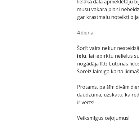
lielākā daļa apmeklētāju bij
mūsu vakara plāni nebeidz
gar krastmalu noteikti bija
4.diena
Šorīt vairs nekur nesteidz
ielu
, lai iepirktu nelielus
nogādāja līdz Lutonas lidos
Šoreiz laimīgā kārtā lidmaš
Protams, pa šīm divām die
daudzuma, uzskatu, ka redz
ir vērts!
Veiksmīgus ceļojumus!
Č
L
2
L
V
L
N
P
S
T
P
V
S
N
M
Š
E
I
T
N
T
A
T
L
A
S
L
H
L
K
V
V
S
V
P
S
.
K
P
A
M
V
V
D
D
L
E
N
B
L