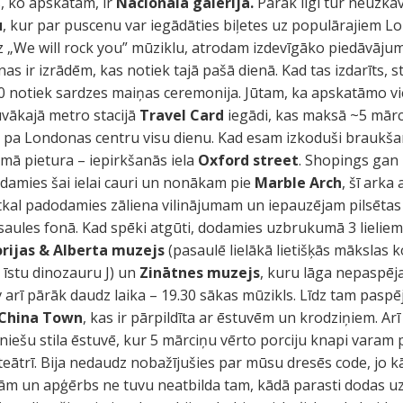
s, ko apskatām, ir
Nacionālā galerija.
Pārāk ilgi tur neuzka
u
, kur par puscenu var iegādāties biļetes uz populārajiem 
 „We will rock you” mūziklu, atrodam izdevīgāko piedāvājum
enas ir izrādēm, kas notiek tajā pašā dienā. Kad tas izdarīts, 
30 notiek sardzes maiņas ceremonija. Jūtam, ka apskatāmo vie
uvākajā metro stacijā
Travel Card
iegādi, kas maksā ~5 mārci
 pa Londonas centru visu dienu. Kad esam izkoduši braukš
rmā pietura – iepirkšanās iela
Oxford street
. Shopings gan
odamies šai ielai cauri un nonākam pie
Marble Arch
, šī arka
kal padodamies zāliena vilinājumam un iepauzējam pilsētas 
saules fonā. Kad spēki atgūti, dodamies uzbrukumā 3 lielie
orijas & Alberta muzejs
(pasaulē lielākā lietišķās mākslas k
 īstu dinozauru J) un
Zinātnes muzejs
, kuru lāga nepaspēja
v arī pārāk daudz laika – 19.30 sākas mūzikls. Līdz tam pasp
China Town
, kas ir pārpildīta ar ēstuvēm un krodziņiem. A
niešu stila ēstuvē, kur 5 mārciņu vērto porciju knapi varam p
teātrī. Bija nedaudz nobažījušies par mūsu dresēs code, jo kā
un apģērbs ne tuvu neatbilda tam, kādā parasti dodas uz teā