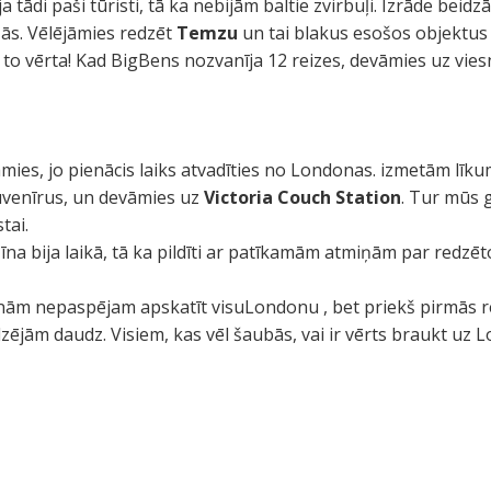
a tādi paši tūristi, tā ka nebijām baltie zvirbuļi. Izrāde beidz
ās. Vēlējāmies redzēt
Temzu
un tai blakus esošos objektu
 to vērta! Kad BigBens nozvanīja 12 reizes, devāmies uz viesn
āmies, jo pienācis laiks atvadīties no Londonas. izmetām lī
 suvenīrus, un devāmies uz
Victoria Couch Station
. Tur mūs 
tai.
īna bija laikā, tā ka pildīti ar patīkamām atmiņām par redzēt
nām nepaspējam apskatīt visuLondonu , bet priekš pirmās re
ējām daudz. Visiem, kas vēl šaubās, vai ir vērts braukt uz L