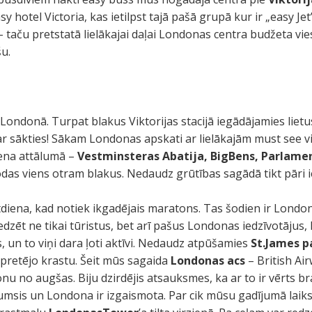
 hotel Victoria, kas ietilpst tajā pašā grupā kur ir „easy Jet”
 – taču pretstatā lielākajai daļai Londonas centra budžeta vi
u.
au Londonā. Turpat blakus Viktorijas stacijā iegādājamies lie
ar sākties! Sākam Londonas apskati ar lielākajām must see v
ena attālumā –
Vestminsteras Abatija, BigBens, Parlame
atrodas viens otram blakus. Nedaudz grūtības sagādā tikt pāri i
ētdiena, kad notiek ikgadējais maratons. Tas šodien ir Londo
redzēt ne tikai tūristus, bet arī pašus Londonas iedzīvotājus, 
s, un to viņi dara ļoti aktīvi. Nedaudz atpūšamies
St.James p
pretējo krastu. Šeit mūs sagaida
Londonas acs
– British Ai
u no augšas. Biju dzirdējis atsauksmes, ka ar to ir vērts bra
atumsis un Londona ir izgaismota. Par cik mūsu gadījumā laiks