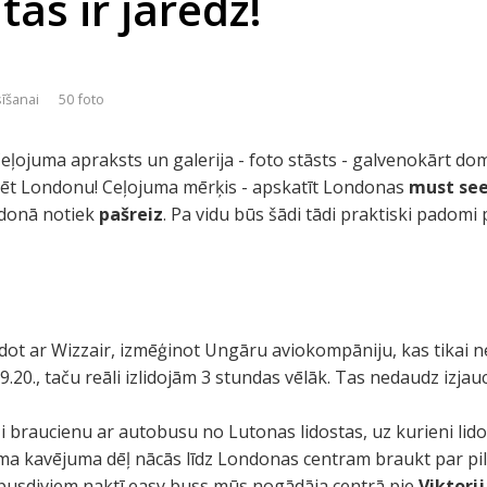
tas ir jāredz!
sīšanai
50 foto
 Ceļojuma apraksts un galerija - foto stāsts - galvenokārt dom
zēt Londonu! Ceļojuma mērķis - apskatīt Londonas
must see
ndonā notiek
pašreiz
. Pa vidu būs šādi tādi praktiski padomi 
dot ar Wizzair, izmēģinot Ungāru aviokompāniju, kas tikai n
9.20., taču reāli izlidojām 3 stundas vēlāk. Tas nedaudz izja
ši braucienu ar autobusu no Lutonas lidostas, uz kurieni lido
uma kavējuma dēļ nācās līdz Londonas centram braukt par p
p pusdiviem naktī easy buss mūs nogādāja centrā pie
Viktorij