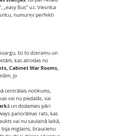
, „easy Bus” u.c. Viesnīca
esnīcu, numuriņi perfekti
tussargu, šo to dzeramu un
ietām, kas atrodas no
nts, Cabinet War Rooms,
elām, jo
nā centrālais notikums,
kas vai nu piedalās, vai
ark
ā un dodamies pāri
rways panorāmas rats, kas
ukts vai nu saulainā laikā,
 bija miglains, braucienu