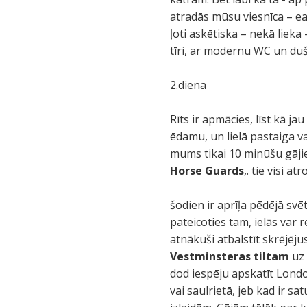
atradās mūsu viesnīca – easy
ļoti askētiska – nekā lieka
tīri, ar modernu WC un duš
2.diena
Rīts ir apmācies, līst kā j
ēdamu, un lielā pastaiga v
mums tikai 10 minūšu gāji
Horse Guards
,. tie visi 
šodien ir aprīļa pēdējā sv
pateicoties tam, ielās var 
atnākuši atbalstīt skrējēju
Vestminsteras tiltam
uz 
dod iespēju apskatīt London
vai saulrietā, jeb kad ir s