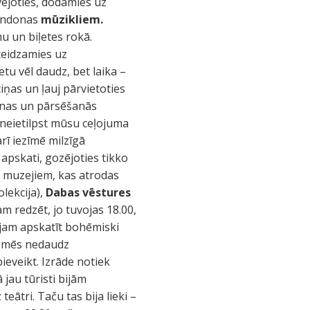
vējoties, dodamies uz
Londonas
mūzikliem.
u un biļetes rokā.
steidzamies uz
tu vēl daudz, bet laika –
ņas un ļauj pārvietoties
anas un pārsēšanās
 neietilpst mūsu ceļojuma
 arī iezīmē milzīgā
apskati, gozējoties tikko
m muzejiem, kas atrodas
olekcija),
Dabas vēstures
m redzēt, jo tuvojas 18.00,
ējam apskatīt bohēmiski
rī mēs nedaudz
ieveikt. Izrāde notiek
 jau tūristi bijām
tri. Taču tas bija lieki –