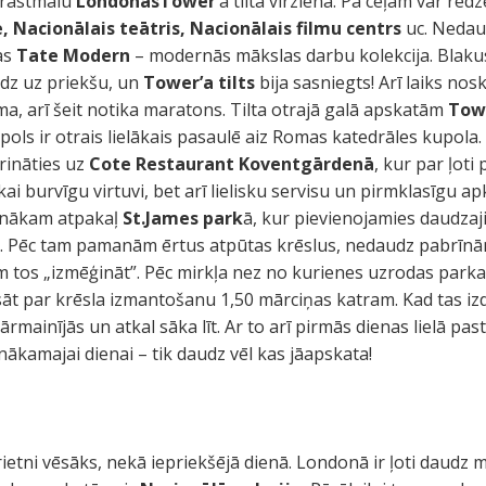
 krastmalu
LondonasTower
’a tilta virzienā. Pa ceļam var re
e, Nacionālais teātris, Nacionālais filmu centrs
uc. Nedau
das
Tate Modern
– modernās mākslas darbu kolekcija. Blak
udz uz priekšu, un
Tower’a tilts
bija sasniegts! Arī laiks nosk
ma, arī šeit notika maratons. Tilta otrajā galā apskatām
Tow
upols ir otrais lielākais pasaulē aiz Romas katedrāles kupol
rināties uz
Cote Restaurant Koventgārdenā
, kur par ļot
kai burvīgu virtuvi, bet arī lielisku servisu un pirmklasīgu
nonākam atpakaļ
St.James park
ā, kur pievienojamies daudza
ītē. Pēc tam pamanām ērtus atpūtas krēslus, nedaudz pabrīnā
 tos „izmēģināt”. Pēc mirkļa nez no kurienes uzrodas park
āt par krēsla izmantošanu 1,50 mārciņas katram. Kad tas izd
pārmainījās un atkal sāka līt. Ar to arī pirmās dienas lielā p
nākamajai dienai – tik daudz vēl kas jāapskata!
 krietni vēsāks, nekā iepriekšējā dienā. Londonā ir ļoti daudz