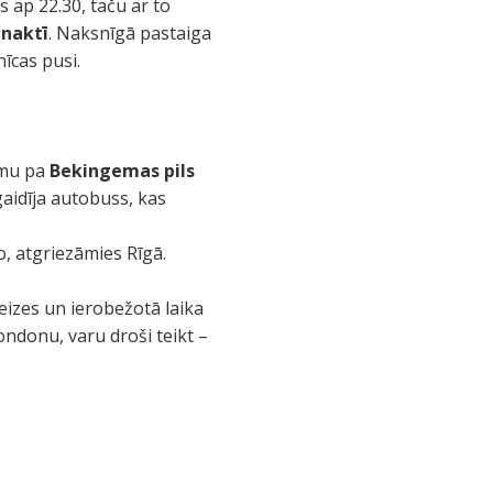
ās ap 22.30, taču ar to
s
naktī
. Naksnīgā pastaiga
īcas pusi.
kumu pa
Bekingemas pils
gaidīja autobuss, kas
o, atgriezāmies Rīgā.
izes un ierobežotā laika
ondonu, varu droši teikt –