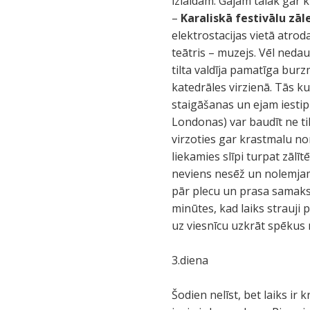
izlaidām. Gājām tālāk gar
–
Karaliskā festivālu zāl
elektrostacijas vietā atro
teātris – muzejs. Vēl neda
tilta valdīja pamatīga burz
katedrāles virzienā. Tās k
staigāšanas un ejam iestip
Londonas) var baudīt ne ti
virzoties gar krastmalu 
liekamies slīpi turpat zāl
neviens nesēž un nolemjam
pār plecu un prasa samaks
minūtes, kad laiks strauji 
uz viesnīcu uzkrāt spēkus 
3.diena
Šodien nelīst, bet laiks ir