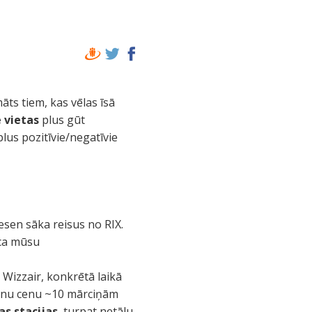
āts tiem, kas vēlas īsā
 vietas
plus gūt
plus pozitīvie/negatīvie
esen sāka reisus no RIX.
uca mūsu
 Wizzair, konkrētā laikā
ilnu cenu ~10 mārciņām
as stacijas
, turpat netālu