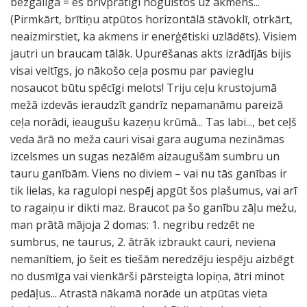
bezgalīga = es brīvprātīgi nogulstos uz akmens...
(Pirmkārt, brītiņu atpūtos horizontālā stāvoklī, otrkārt,
neaizmirstiet, ka akmens ir enerģētiski uzlādēts). Visiem
jautri un braucam tālāk. Upurēšanas akts izrādījās bijis
visai veltīgs, jo nākošo ceļa posmu par pavieglu
nosaucot būtu spēcīgi melots! Triju ceļu krustojumā
mežā izdevās ieraudzīt gandrīz nepamanāmu pareizā
ceļa norādi, ieaugušu kazeņu krūmā... Tas labi..., bet ceļš
veda ārā no meža cauri visai gara auguma nezināmas
izcelsmes un sugas nezālēm aizaugušām sumbru un
tauru ganībām. Viens no diviem – vai nu tās ganības ir
tik lielas, ka ragulopi nespēj apgūt šos plašumus, vai arī
to ragaiņu ir dikti maz. Braucot pa šo ganību zāļu mežu,
man prātā mājoja 2 domas: 1. negribu redzēt ne
sumbrus, ne taurus, 2. ātrāk izbraukt cauri, neviena
nemanītiem, jo šeit es tiešām neredzēju iespēju aizbēgt
no dusmīga vai vienkārši pārsteigta lopiņa, ātri minot
pedāļus... Atrastā nākamā norāde un atpūtas vieta