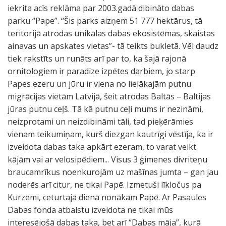
iekrita acīs reklāma par 2003.gadā dibināto dabas
parku “Pape”. “Šis parks aizņem 51 777 hektārus, tā
teritorijā atrodas unikālas dabas ekosistēmas, skaistas
ainavas un apskates vietas”- tā teikts bukletā. Vēl daudz
tiek rakstīts un runāts arī par to, ka šajā rajonā
ornitologiem ir paradīze izpētes darbiem, jo starp
Papes ezeru un jūru ir viena no lielākajām putnu
migrācijas vietām Latvijā, šeit atrodas Baltās – Baltijas
jūras putnu ceļš. Tā kā putnu ceļi mums ir nezināmi,
neizprotami un neizdibināmi tāli, tad pieķērāmies
vienam teikumiņam, kurš diezgan kautrīgi vēstīja, ka ir
izveidota dabas taka apkārt ezeram, to varat veikt
kājām vai ar velosipēdiem... Visus 3 ģimenes divriteņu
braucamrīkus noenkurojām uz mašīnas jumta – gan jau
noderēs arī citur, ne tikai Papē. Izmetuši līkločus pa
Kurzemi, ceturtajā dienā nonākam Papē. Ar Pasaules
Dabas fonda atbalstu izveidota ne tikai mūs
interesējošā dabas taka, bet arī “Dabas māja”, kurā