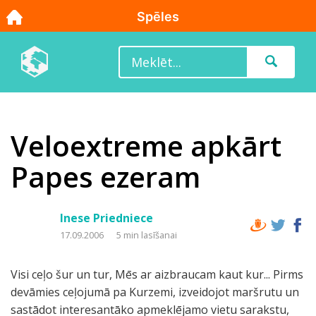
Veloextreme apkārt
Papes ezeram
Inese Priedniece
17.09.2006
5 min lasīšanai
Visi ceļo šur un tur, Mēs ar aizbraucam kaut kur... Pirms
devāmies ceļojumā pa Kurzemi, izveidojot maršrutu un
sastādot interesantāko apmeklējamo vietu sarakstu,