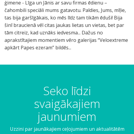
ģimene - Līga un Jānis ar savu firmas ēdienu –
čahombili speciāli mums gatavotu. Paldies, Jums, mīļie,
tas bija garšīgākais, ko mēs līdz tam tikām ēduši! Bija
šinī braucienā vēl citas jaukas lietas un vietas, bet par
tām citreiz, kad uznāks iedvesma... Dažus no
aprakstītajiem momentiem vēro galerijas “Veloextreme
apkārt Papes ezeram” bildēs...
Seko līdzi
svaigākajiem
jaunumiem
Uzzini par jaunākajiem ceļojumiem un aktualitātēm