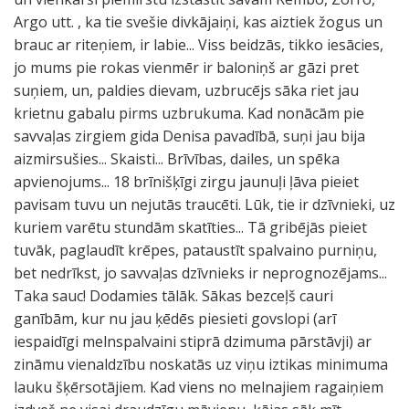
Argo utt. , ka tie svešie divkājaiņi, kas aiztiek žogus un
brauc ar riteņiem, ir labie... Viss beidzās, tikko iesācies,
jo mums pie rokas vienmēr ir baloniņš ar gāzi pret
suņiem, un, paldies dievam, uzbrucējs sāka riet jau
krietnu gabalu pirms uzbrukuma. Kad nonācām pie
savvaļas zirgiem gida Denisa pavadībā, suņi jau bija
aizmirsušies... Skaisti... Brīvības, dailes, un spēka
apvienojums... 18 brīnišķīgi zirgu jaunuļi ļāva pieiet
pavisam tuvu un nejutās traucēti. Lūk, tie ir dzīvnieki, uz
kuriem varētu stundām skatīties... Tā gribējās pieiet
tuvāk, paglaudīt krēpes, pataustīt spalvaino purniņu,
bet nedrīkst, jo savvaļas dzīvnieks ir neprognozējams...
Taka sauc! Dodamies tālāk. Sākas bezceļš cauri
ganībām, kur nu jau ķēdēs piesieti govslopi (arī
iespaidīgi melnspalvaini stiprā dzimuma pārstāvji) ar
zināmu vienaldzību noskatās uz viņu iztikas minimuma
lauku šķērsotājiem. Kad viens no melnajiem ragaiņiem