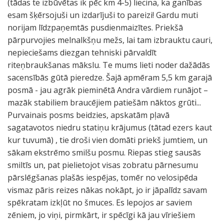
(tādas te izbūvētas ik pēc km 4-5) liecina, ka ganības
esam šķērsojuši un izdarījuši to pareizi! Gardu muti
norijam līdzpaņemtās pusdienmaizītes. Priekšā
pārpurvojies melnalkšņu mežs, lai tam izbrauktu cauri,
nepieciešams diezgan tehniski pārvaldīt
riteņbraukšanas mākslu. Te mums lieti noder dažādās
sacensībās gūtā pieredze. Šajā apmēram 5,5 km garajā
posmā - jau agrāk pieminētā Andra vārdiem runājot –
mazāk stabiliem braucējiem patiešām nāktos grūti...
Purvainais posms beidzies, apskatām pļavā
sagatavotos niedru statiņu krājumus (tātad ezers kaut
kur tuvumā) , tie droši vien domāti priekš jumtiem, un
sākam ekstrēmo smilšu posmu. Riepas stieg sausās
smiltīs un, pat pielietojot visas zobratu pārnesumu
pārslēgšanas plašās iespējas, tomēr no velosipēda
vismaz pāris reizes nākas nokāpt, jo ir jāpalīdz savam
spēkratam izkļūt no šmuces. Es lepojos ar saviem
zēniem, jo viņi, pirmkārt, ir spēcīgi kā jau vīriešiem