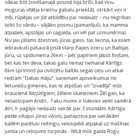
nākas būt (smilšainajā posmā bija brīži, kad viņu
muguras vīdēja krietnu gabalu priekšā), otrkārt viņi ir
mīļi, rūpējas un jūt atbildību par nedaudz – nu negribas
teikt šo vārdu – vājāko posmu (pamanījuši, ka mamma
atpaliek, apstājas un sagaida, un vēl pat uzmundrina).
Nu jau jūtams dzestrais jūras gaiss, tas liecina, ka esam
iebraukuši pašaurā joslā starp Papes ezeru un Baltijas
jūru, uz spidometra 26km – pēc papīriem jābūt finišam,
bet kas tev deva, takas galu nemaz nemana! Kārtīgs
6km sprintiņš pa civilizētu baltās segas ceļu un atkal
redzam “Dabas māju”, saņemam apsveikumus no
lietuviešu ģimenes, kas te atpūšas un “izvadīja” mūs
braucienā līdzjūtīgiem, žēliem skatieniem. Žēl gan, ka
nesastopam Andri... Taku mums ir izdevies veikt samērā
ātri, ir pagājis nedaudz vairāk par 3 stundām. Kārtīga
pelde siltajos jūras viļņos, pašapziņa par vairākām
ballēm pacēlusi reitingu, velosipēdi atpakaļ uz mašīnas
jumta un ceļojums turpinās - Nīcā mūs gaida Rogu