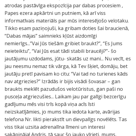
atrodas pastāvīga ekspozīcija par dabas procesiem ,
Papes ezera apkārtni un putniem, kā arī viss
informatīvais materiāls par mūs interesējošo velotaku.
Tikko esam paziņojuši, ka gribam doties šai braucienā,
“Dabas mājas” saimnieks kļūst aizdomīgi
nemierīgs...”Vai Jūs tiešām gribiet braukt?”, “Es Jums
neieteiktu”, “Vai Jūs esat tādi stabili braucēji?”- šo
jautājumu uzdodams, jūtu- skatās uz mani... Nu vecīt, es
jau neesmu nemaz tik vārga, kā Tev šķiet, domāju, bet
jautāju pretī pavisam ko citu: “Vai tad no turienes kāds
nav atgriezies?” Izrādās ir bijis visādi šovasar – gan
braukts meklēt pazudušos velotūristus, gan paši no
pusceļa atgriezušies... Laikam jau par galīgi bezcerīgu
gadījumu mēs visi trīs kopā viņa acīs īsti
neizskatījāmies, jo mums tika iedota karte, avārijas
telefona Nr. likti pierakstīt un dievpalīgs novēlēts. Tas
viss tikai uzsita adrenalīna līmeni un interesi
sakāpināja! Andris, tā sauc šo jauko vīrieti, mums,