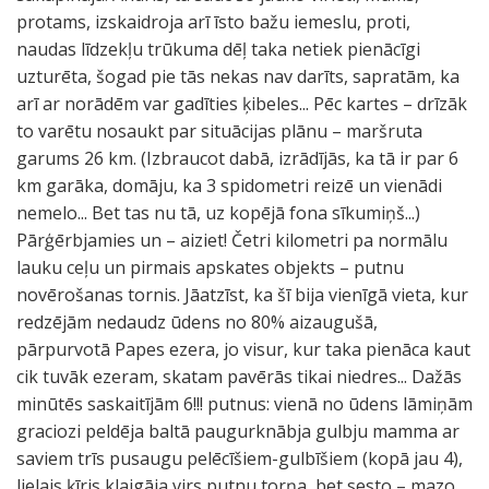
protams, izskaidroja arī īsto bažu iemeslu, proti,
naudas līdzekļu trūkuma dēļ taka netiek pienācīgi
uzturēta, šogad pie tās nekas nav darīts, sapratām, ka
arī ar norādēm var gadīties ķibeles... Pēc kartes – drīzāk
to varētu nosaukt par situācijas plānu – maršruta
garums 26 km. (Izbraucot dabā, izrādījās, ka tā ir par 6
km garāka, domāju, ka 3 spidometri reizē un vienādi
nemelo... Bet tas nu tā, uz kopējā fona sīkumiņš...)
Pārģērbjamies un – aiziet! Četri kilometri pa normālu
lauku ceļu un pirmais apskates objekts – putnu
novērošanas tornis. Jāatzīst, ka šī bija vienīgā vieta, kur
redzējām nedaudz ūdens no 80% aizaugušā,
pārpurvotā Papes ezera, jo visur, kur taka pienāca kaut
cik tuvāk ezeram, skatam pavērās tikai niedres... Dažās
minūtēs saskaitījām 6!!! putnus: vienā no ūdens lāmiņām
graciozi peldēja baltā paugurknābja gulbju mamma ar
saviem trīs pusaugu pelēcīšiem-gulbīšiem (kopā jau 4),
lielais ķīris klaigāja virs putnu torņa, bet sesto – mazo