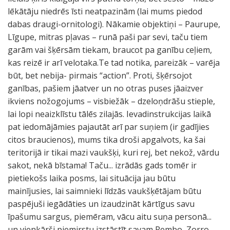
lēkātāju niedrēs īsti neatpazinām (lai mums piedod
dabas draugi-ornitologi). Nākamie objektiņi – Paurupe,
Līgupe, mitras pļavas – runā paši par sevi, taču tiem
garām vai šķērsām tiekam, braucot pa ganību ceļiem,
kas reizē ir arī velotaka.Te tad notika, pareizāk – varēja
būt, bet nebija- pirmais “action”. Proti, šķērsojot
ganības, pašiem jāatver un no otras puses jāaizver
ikviens nožogojums – visbiežāk – dzeloņdrāšu stieple,
lai lopi neaizklīstu tālēs zilajās. Ievadinstrukcijas laikā
pat iedomājāmies pajautāt arī par suņiem (ir gadījies
citos braucienos), mums tika droši apgalvots, ka šai
teritorijā ir tikai mazi vaukšķi, kuri rej, bet nekož, vārdu
sakot, nekā bīstama! Taču... izrādās gads tomēr ir
pietiekošs laika posms, lai situācija jau būtu
mainījusies, lai saimnieki līdzās vaukšķētājam būtu
paspējuši iegādāties un izaudzināt kārtīgus savu
īpašumu sargus, piemēram, vācu aitu suņa personā...
un vienkārši piemirstu izstāstīt savam Rembo, Zorro,