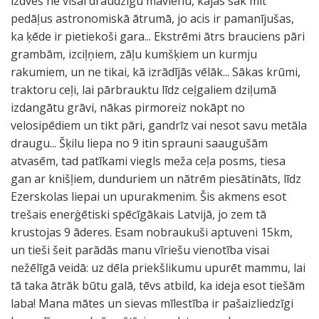
izdveš ne visai draudzīgu māvienu, kājas sāk mīt
pedāļus astronomiskā ātrumā, jo acis ir pamanījušas,
ka ķēde ir pietiekoši gara... Ekstrēmi ātrs brauciens pāri
grambām, izciļņiem, zāļu kumšķiem un kurmju
rakumiem, un ne tikai, kā izrādījās vēlāk... Sākas krūmi,
traktoru ceļi, lai pārbrauktu līdz ceļgaliem dziļumā
izdangātu grāvi, nākas pirmoreiz nokāpt no
velosipēdiem un tikt pāri, gandrīz vai nesot savu metāla
draugu... Šķilu liepa no 9 itin sprauni saaugušām
atvasēm, tad patīkami viegls meža ceļa posms, tiesa
gan ar knišļiem, dunduriem un nātrēm piesātināts, līdz
Ezerskolas liepai un upurakmenim. Šis akmens esot
trešais enerģētiski spēcīgākais Latvijā, jo zem tā
krustojas 9 āderes. Esam nobraukuši aptuveni 15km,
un tieši šeit parādās manu vīriešu vienotība visai
nežēlīgā veidā: uz dēla priekšlikumu upurēt mammu, lai
tā taka ātrāk būtu galā, tēvs atbild, ka ideja esot tiešām
laba! Mana mātes un sievas mīlestība ir pašaizliedzīgi