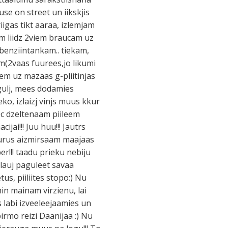
se on street un iikskjis
iigas tikt aaraa, izlemjam
m liidz 2viem braucam uz
 benziintankam.. tiekam,
em(2vaas fuurees,jo likumi
hiem uz mazaas g-pliitinjas
agulj, mees dodamies
ko, izlaizj vinjs muus kkur
eec dzeltenaam piileem
jai!!! Juu huu!!! Jautrs
 kurus aizmirsaam maajaas
r!!! taadu prieku nebiju
tlauj paguleet savaa
us, piiliites stopo:) Nu
in mainam virzienu, lai
 labi izveeleejaamies un
irmo reizi Daanijaa :) Nu