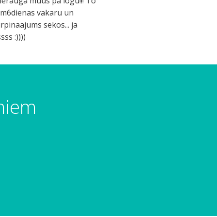
 ierauga muus pa logu!!! To
jaam6dienas vakaru un
rpinaajums sekos... ja
ss :))))
umiem