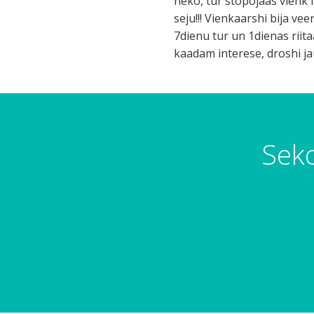
neko, tur stopojaas vienk 
seju!!! Vienkaarshi bija ve
7dienu tur un 1dienas riita
kaadam interese, droshi jaut
Seko