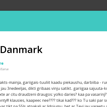
n Danmark
re
sīšanai
nakts-mainja, gariigais-tuuliit kaadu piekaushu, darbiiba - r
jau 3nedeeljas, dikti gribaas vinju satikt.. gariigaa sajuuta-k
e ar citu draudzeni draugos: yo!ko daries? kaa pa vasarinj???
nty!!! klausies, kaapeec nee???? tikai kad??? ko Tu saki par s
r tikt pa 55ls atpakalj ar lidojumu, bet ar Tevi jau vareetu 