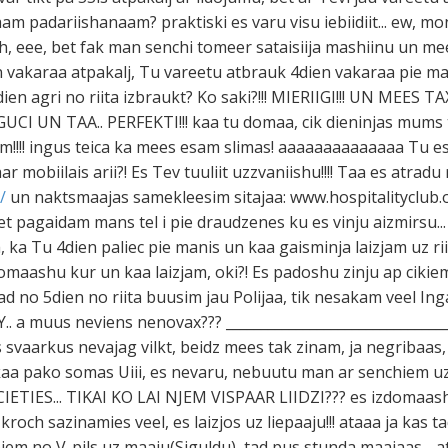
 padariishanaam? praktiski es varu visu iebiidiit... ew, mont
, eee, bet fak man senchi tomeer sataisiija mashiinu un m
en vakaraa atpakalj, Tu vareetu atbrauk 4dien vakaraa pie 
en agri no riita izbraukt? Ko saki?!!! MIERIIGI!!! UN MEES
CI UN TAA.. PERFEKTI!!! kaa tu domaa, cik dieninjas mums
m!!!! ingus teica ka mees esam slimas! aaaaaaaaaaaaaa Tu e
r mobiilais arii?! Es Tev tuuliit uzzvaniishu!!!! Taa es atradu 
/
un naktsmaajas samekleesim sitajaa: www.hospitalityclub.or
et pagaidam mans tel i pie draudzenes ku es vinju aizmirsu..
 ka Tu 4dien paliec pie manis un kaa gaisminja laizjam uz ri
omaashu kur un kaa laizjam, oki?! Es padoshu zinju ap ciki
d no 5dien no riita buusim jau Polijaa, tik nesakam veel Ing
a muus neviens nenovax??? ________________________________
 svaarkus nevajag vilkt, beidz mees tak zinam, ja negribaas,
a kaa pako somas Uiii, es nevaru, nebuutu man ar senchiem u
IETIES... TIKAI KO LAI NJEM VISPAAR LIIDZI??? es izdomaash
roch sazinamies veel, es laizjos uz liepaaju!!! ataaa ja kas 
iem no V-pils uz maaju(Siguldu), tad pus stunda maajaas - 