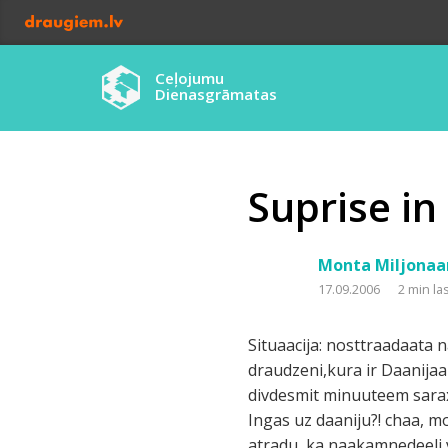
Ceļojumu
Dienasgrāmatas
Suprise i
Monta Miljonaa
17.09.2006
2 min la
Situaacija: nosttraadaata 
draudzeni,kura ir Daanijaa 
divdesmit minuuteem saraxt
Ingas uz daaniju?! chaa, mo
atradu, ka naakamnedeelj va