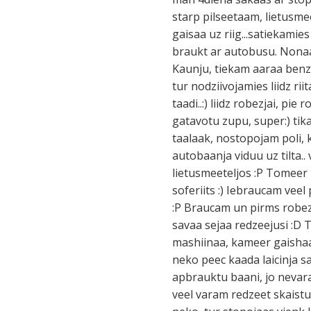
starp pilseetaam, lietusme
gaisaa uz riig...satiekamie
braukt ar autobusu. Nonaa
Kaunju, tiekam aaraa benzi
tur nodziivojamies liidz ri
taadi..:) liidz robezjai, p
gatavotu zupu, super:) tik
taalaak, nostopojam poli, k
autobaanja viduu uz tilta..
lietusmeeteljos :P Tomeer iz
soferiits :) Iebraucam vee
:P Braucam un pirms robezj
savaa sejaa redzeejusi :D 
mashiinaa, kameer gaishaaks
neko peec kaada laicinja s
apbrauktu baani, jo nevar
veel varam redzeet skaistu 