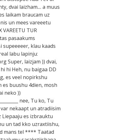
y, dvai laizham.... a muus
ees laikam braucam uz
manis un mees vareeetu
 TAX VAREETU TUR
 tas pasaakums
si supeeeeer, klau kaads
real labu lapinju:
g Super, laizjam )) dvai,
. hi hi Heh, nu baigaa DD
ig, es veel nopirkshu
em es buushu 4dien, mosh
ai neko ))
________ nee, Tu ko, Tu
 var nekaapt un atradiisim
z Liepaaju es izbrauktu
u un tad kko uzraxtiishu,
tad mans tel **** Taatad
attaalumu sarakstiishana