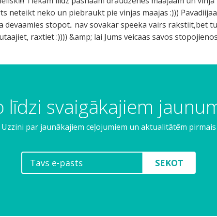
lieliski!!! Tiekam liidz pashaam draudzenes maajaam un vinja
erts neteikt neko un piebraukt pie vinjas maajas :))) Pavadii
a devaamies stopot.. nav sovakar speeka vairs rakstiit,bet tu
aajiet, raxtiet :)))) &amp; lai Jums veicaas savos stopojienoss
 līdzi svaigākajiem jaun
Uzzini par jaunākajiem ceļojumiem un aktualitātēm pirmais
SEKOT