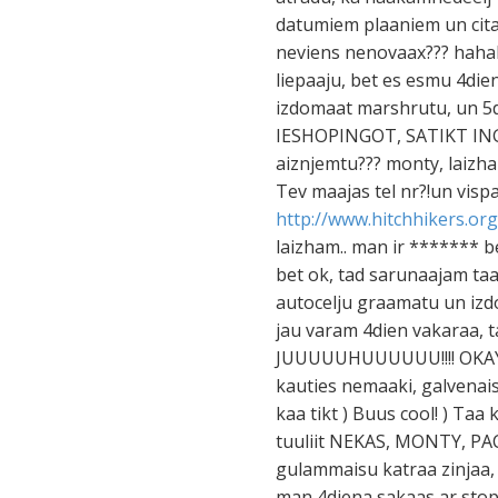
datumiem plaaniem un citaam
neviens nenovaax??? hahah
liepaaju, bet es esmu 4di
izdomaat marshrutu, un 5di
IESHOPINGOT, SATIKT INGU
aiznjemtu??? monty, laizha
Tev maajas tel nr?!un vispaa
http://www.hitchhikers.org
laizham.. man ir ******* b
bet ok, tad sarunaajam taa,
autocelju graamatu un izd
jau varam 4dien vakaraa, ta
JUUUUUHUUUUUU!!!! OKAY.. 
kauties nemaaki, galvenais
kaa tikt ) Buus cool! ) Ta
tuuliit NEKAS, MONTY, PAC
gulammaisu katraa zinjaa, k
man 4diena sakaas ar stop