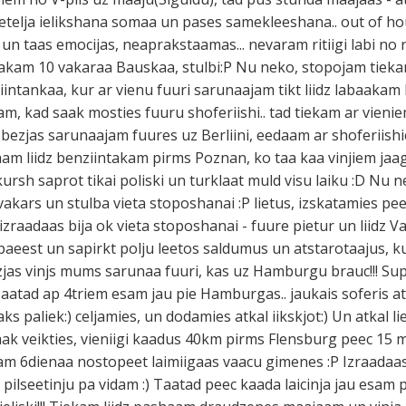
etelja ielikshana somaa un pases samekleeshana.. out of hou
s un taas emocijas, neaprakstaamas... nevaram ritiigi labi no r
kam 10 vakaraa Bauskaa, stulbi:P Nu neko, stopojam tieka
intankaa, kur ar vienu fuuri sarunaajam tikt liidz labaakam
itam, kad saak mosties fuuru shoferiishi.. tad tiekam ar vieni
ie robezjas sarunaajam fuures uz Berliini, eedaam ar shoferiis
aam liidz benziintakam pirms Poznan, ko taa kaa vinjiem ja
ursh saprot tikai poliski un turklaat muld visu laiku :D Nu ne
 vakars un stulba vieta stoposhanai :P lietus, izskatamies p
raadaas bija ok vieta stoposhanai - fuure pietur un liidz Vaaci
l paeest un sapirkt polju leetos saldumus un atstarotaajus,
as vinjs mums sarunaa fuuri, kas uz Hamburgu brauc!!! Supe
Taatad ap 4triem esam jau pie Hamburgas.. jaukais soferis a
 paliek:) celjamies, un dodamies atkal iikskjot:) Un atkal liet
aak veikties, vieniigi kaadus 40km pirms Flensburg peec 15 m
am 6dienaa nostopeet laimiigaas vaacu gimenes :P Izraadaas
pilseetinju pa vidam :) Taatad peec kaada laicinja jau esam p